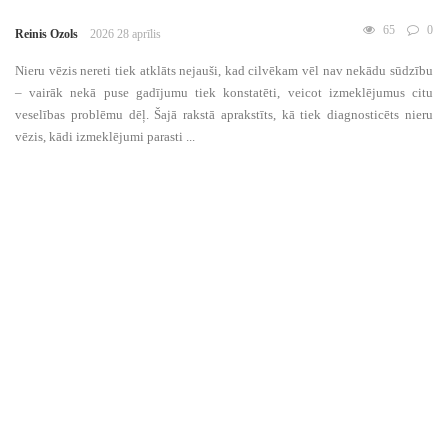
65
0
Reinis Ozols
2026 28 aprīlis
Nieru vēzis nereti tiek atklāts nejauši, kad cilvēkam vēl nav nekādu sūdzību
– vairāk nekā puse gadījumu tiek konstatēti, veicot izmeklējumus citu
veselības problēmu dēļ. Šajā rakstā aprakstīts, kā tiek diagnosticēts nieru
vēzis, kādi izmeklējumi parasti ...