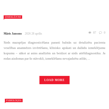
IZMEKLĒJUMI
87
0
Māris Jansons
2026 28 aprīlis
Sirds mazspējas diagnosticēšana parasti balstās uz detalizētu pacienta
veselības anamnēzes izvērtēšanu, klīnisko apskati un dažādu izmeklējumu
kopumu – sākot ar asins analīzēm un beidzot ar sirds attēldiagnostiku. Ja
rodas aizdomas par šo stāvokli, izmeklēšanu nevajadzētu atlikt, ...
LOAD MORE
PSIHOLOĢIJA