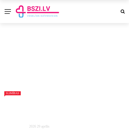
SLIMĪBAS
Elza Riekstiņa
2026 29 aprīlis