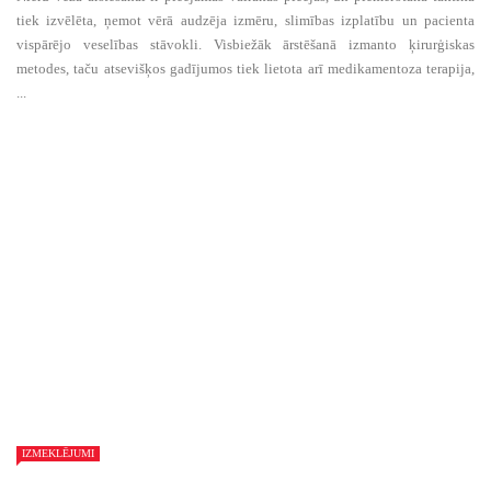
tiek izvēlēta, ņemot vērā audzēja izmēru, slimības izplatību un pacienta
vispārējo veselības stāvokli. Visbiežāk ārstēšanā izmanto ķirurģiskas
metodes, taču atsevišķos gadījumos tiek lietota arī medikamentoza terapija,
...
IZMEKLĒJUMI