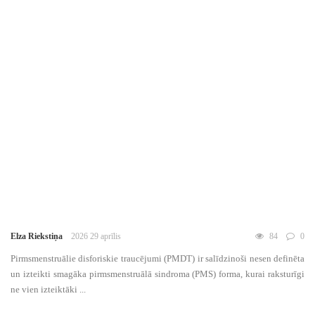
Elza Riekstiņa
2026 29 aprīlis
84
0
Pirmsmenstruālie disforiskie traucējumi (PMDT) ir salīdzinoši nesen definēta
un izteikti smagāka pirmsmenstruālā sindroma (PMS) forma, kurai raksturīgi
ne vien izteiktāki ...