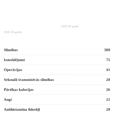
2026 28 aprīlis
2026 28 aprīlis
Slimības
380
Izmeklējumi
75
Operācijas
41
Seksuāli transmisīvās slimības
28
Pārtikas kalorijas
26
Augi
21
Antihistamīna līdzekļi
20