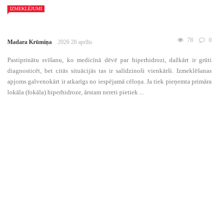
IZMEKLĒJUMI
78
0
Madara Krūmiņa
2026 28 aprīlis
Pastiprinātu svīšanu, ko medicīnā dēvē par hiperhidrozi, dažkārt ir grūti
diagnosticēt, bet citās situācijās tas ir salīdzinoši vienkārši. Izmeklēšanas
apjoms galvenokārt ir atkarīgs no iespējamā cēloņa. Ja tiek pieņemta primāra
lokāla (fokāla) hiperhidroze, ārstam nereti pietiek ...