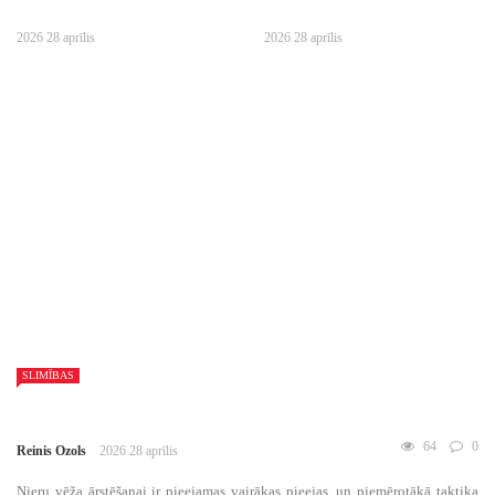
2026 28 aprīlis
2026 28 aprīlis
SLIMĪBAS
64
0
Reinis Ozols
2026 28 aprīlis
Nieru vēža ārstēšanai ir pieejamas vairākas pieejas, un piemērotākā taktika