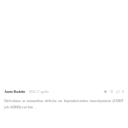
Anete Rudzīte
2026 27 aprīlis
78
0
Dzīvošana ar uzmanības deficīta un hiperaktivitātes traucējumiem (UDHT
jeb ADHD) var būt ...