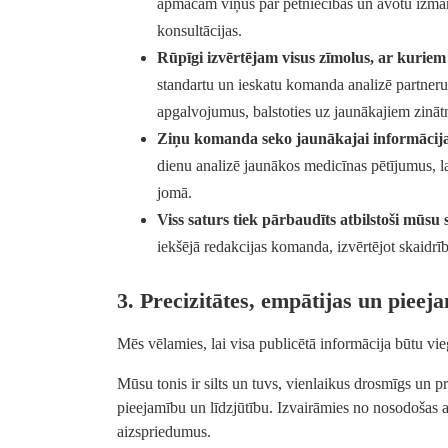
apmācām viņus par pētniecības un avotu izmant
konsultācijas.
Rūpīgi izvērtējam visus zīmolus, ar kurie
standartu un ieskatu komanda analizē partneru
apgalvojumus, balstoties uz jaunākajiem zināt
Ziņu komanda seko jaunākajai informācija
dienu analizē jaunākos medicīnas pētījumus, l
jomā.
Viss saturs tiek pārbaudīts atbilstoši mūsu
iekšējā redakcijas komanda, izvērtējot skaidrīb
3. Precizitātes, empātijas un pieej
Mēs vēlamies, lai visa publicētā informācija būtu vi
Mūsu tonis ir silts un tuvs, vienlaikus drosmīgs un p
pieejamību un līdzjūtību. Izvairāmies no nosodošas a
aizspriedumus.