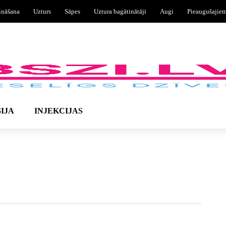
ināšana
Uzturs
Sāpes
Uztura bagātinātāji
Augi
Pieaugušajie
IJA
INJEKCIJAS