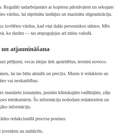
s. Regulāri sadarbojamies ar kopienu pārstāvjiem un sekojam
s vārdus, lai stiprinātu lasītājus un mazinātu stigmatizāciju.
u izvēlētos vārdus, kad viņi dalās personiskos stāstos. Mēs
visā, ko darām — tas atspoguļojas arī mūsu valodā.
 un atjaunināšana
uni pētījumi, vecas idejas tiek apstrīdētas, termini noveco.
uru, lai tas būtu aktuāls un precīzs. Mums ir redaktoru un
tes vai neskaidrības.
s standartu izmaiņām, jaunām klīniskajām vadlīnijām, zāļu
kses ieteikumiem. Šo informāciju nododam redaktoriem un
gāko informāciju.
ažādus redakcionālā procesa posmus:
 izveidots un publicēts.