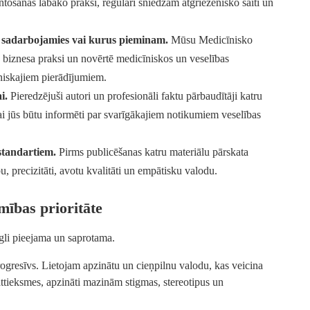
ošanas labāko praksi, regulāri sniedzam atgriezenisko saiti un
m sadarbojamies vai kurus pieminam.
Mūsu Medicīnisko
 biznesa praksi un novērtē medicīniskos un veselības
niskajiem pierādījumiem.
i.
Pieredzējuši autori un profesionāli faktu pārbaudītāji katru
ai jūs būtu informēti par svarīgākajiem notikumiem veselības
 standartiem.
Pirms publicēšanas katru materiālu pārskata
u, precizitāti, avotu kvalitāti un empātisku valodu.
amības prioritāte
egli pieejama un saprotama.
rogresīvs. Lietojam apzinātu un cieņpilnu valodu, kas veicina
ttieksmes, apzināti mazinām stigmas, stereotipus un