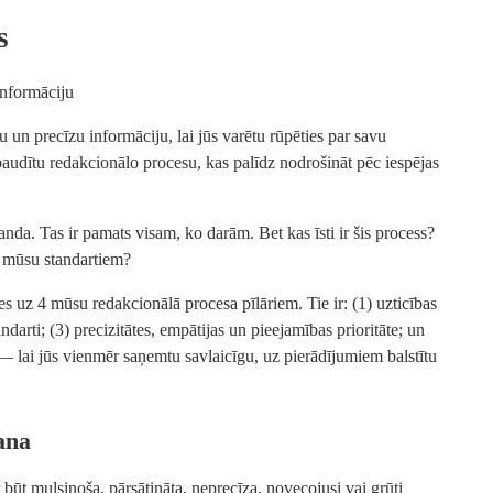
s
nformāciju
un precīzu informāciju, lai jūs varētu rūpēties par savu
udītu redakcionālo procesu, kas palīdz nodrošināt pēc iespējas
da. Tas ir pamats visam, ko darām. Bet kas īsti ir šis process?
t mūsu standartiem?
s uz 4 mūsu redakcionālā procesa pīlāriem. Tie ir: (1) uzticības
ndarti; (3) precizitātes, empātijas un pieejamības prioritāte; un
— lai jūs vienmēr saņemtu savlaicīgu, uz pierādījumiem balstītu
ana
ar būt mulsinoša, pārsātināta, neprecīza, novecojusi vai grūti