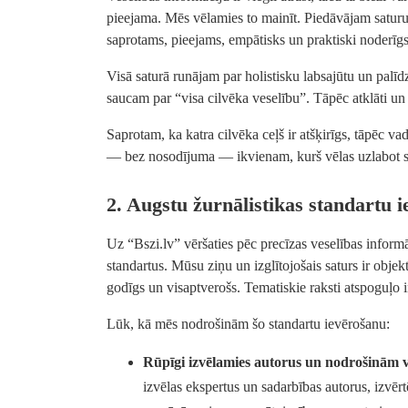
pieejama. Mēs vēlamies to mainīt. Piedāvājam saturu, 
saprotams, pieejams, empātisks un praktiski noderīgs
Visā saturā runājam par holistisku labsajūtu un palīd
saucam par “visa cilvēka veselību”. Tāpēc atklāti u
Saprotam, ka katra cilvēka ceļš ir atšķirīgs, tāpēc 
— bez nosodījuma — ikvienam, kurš vēlas uzlabot s
2. Augstu žurnālistikas standartu 
Uz “Bszi.lv” vēršaties pēc precīzas veselības inform
standartus. Mūsu ziņu un izglītojošais saturs ir objekt
godīgs un visaptverošs. Tematiskie raksti atspoguļo i
Lūk, kā mēs nodrošinām šo standartu ievērošanu:
Rūpīgi izvēlamies autorus un nodrošinām v
izvēlas ekspertus un sadarbības autorus, izvēr