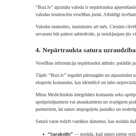
“Bszi.lv” apzināta valoda ir nepārtraukta apņemšanā
valodas tendencēm veselības jomā. Atbildīgi izvēlamie
Valodai mainoties, maināmies arī mēs. Cienām cilvēk
nevaram būt patiesi sabiedrotie, ja neiekļaujam jūs 
4. Nepārtraukta satura uzraudzība
Veselības informācija nepārtraukti attīstās: parādās ja
Tāpēc “Bszi.lv” regulāri pārraugām un atjauninām sat
ekspertu komandas, kas identificē un labo neprecizitā
Mūsu Medicīniskās integritātes komanda seko aprūpe
apstiprinājumiem vai atsaukumiem un svarīgiem pra
partneriem, lai saturs atspoguļotu jaunāko un noderī
Saturā varat redzēt vairākus datumus, kas norāda d
“Sarakstīts”
— norāda, kad saturs pirmo reizi