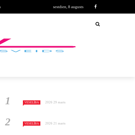
m
sestdien, 8 augusts
2026 29 marts
VESELĪBA
2026 21 marts
VESELĪBA