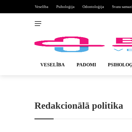
Veselība
Psiholoģija
Odontoloģija
Svara samaz
VESELĪBA
PADOMI
PSIHOLOĢ
Redakcionālā politika