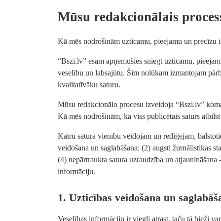
Mūsu redakcionālais proces
Kā mēs nodrošinām uzticamu, pieejamu un precīzu i
“Bszi.lv” esam apņēmušies sniegt uzticamu, pieejamu 
veselību un labsajūtu. Šim nolūkam izmantojam pārba
kvalitatīvāku saturu.
Mūsu redakcionālo procesu izveidoja “Bszi.lv” koman
Kā mēs nodrošinām, ka viss publicētais saturs atbils
Katru satura vienību veidojam un rediģējam, balstotie
veidošana un saglabāšana; (2) augsti žurnālistikas sta
(4) nepārtraukta satura uzraudzība un atjaunināšana 
informāciju.
1. Uzticības veidošana un saglabāš
Veselības informāciju ir viegli atrast, taču tā bieži v