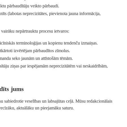
tu pārbaudītāju veikto pārbaudi.
nīts (labotas neprecizitātes, pievienota jauna informācija,
k vairāku nepārtrauktu procesu ietvaros:
īniskās terminoloģijas un kopienu tendenču izmaiņas.
kārtoti izvērtējam pārbaudītos zīmolus.
anda seko jaunām un attīstošām tēmām.
tāju ziņas par iespējamām neprecizitātēm vai neskaidrībām,
dīts jums
su sabiedrotie veselības un labsajūtas ceļā. Mūsu redakcionālais
precīzāku, aktuālāku un pieejamāku saturu.