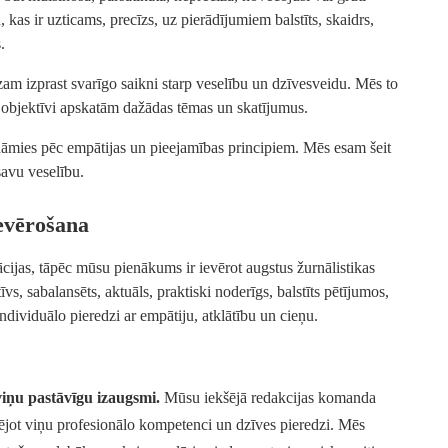
kas ir uzticams, precīzs, uz pierādījumiem balstīts, skaidrs,
.
zam izprast svarīgo saikni starp veselību un dzīvesveidu. Mēs to
n objektīvi apskatām dažādas tēmas un skatījumus.
vadāmies pēc empātijas un pieejamības principiem. Mēs esam šeit
avu veselību.
ievērošana
ācijas, tāpēc mūsu pienākums ir ievērot augstus žurnālistikas
īvs, sabalansēts, aktuāls, praktiski noderīgs, balstīts pētījumos,
ndividuālo pieredzi ar empātiju, atklātību un cieņu.
iņu pastāvīgu izaugsmi.
Mūsu iekšējā redakcijas komanda
tējot viņu profesionālo kompetenci un dzīves pieredzi. Mēs