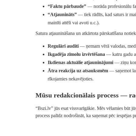
“Faktu pārbaude”
— norāda profesionālu fak
“Atjaunināts”
— tiek rādīts, kad saturs ir mai
mainīti attēli vai avoti u.c.).
Satura atjaunināšana un atkārtota pārskatīšana notie
Regulāri auditi
— ņemam vērā valodas, medic
Ikgadēja zīmolu izvērtēšana
— katru gadu at
Ikdienas aktuālie atjauninājumi
— ziņu kom
Ātra reakcija uz atsauksmēm
— saņemot lasī
rīkojamies nekavējoties.
Mūsu redakcionālais process — ra
“Bszi.lv” jūs esat vissvarīgākie. Mēs vēlamies būt jū
process palīdz nodrošināt, ka saņemat pēc iespējas 