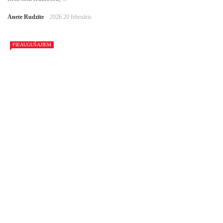
Anete Rudzīte
2026 20 februāris
PIEAUGUŠAJIEM