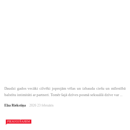
Daudzi gados vecāki cilvēki joprojām vēlas un izbauda ciešu un mīlestībā
balstītu intimitāti ar partneri. Tomēr šajā dzīves posmā seksuālā dzīve var ...
Elza Riekstiņa
2026 23 februāris
PIEAUGUŠAJIEM