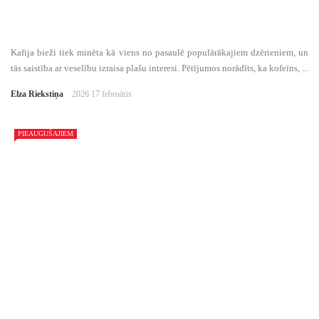
Kafija bieži tiek minēta kā viens no pasaulē populārākajiem dzērieniem, un
tās saistība ar veselību izraisa plašu interesi. Pētījumos norādīts, ka kofeīns, ...
Elza Riekstiņa
2026 17 februāris
PIEAUGUŠAJIEM