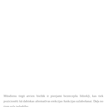
Mūsdienu tirgū arvien biežāk ir pieejami bezrecepšu līdzekļi, kas tiek
pozicionēti kā dabiskas alternatīvas erekcijas funkcijas uzlabošanai. Daļa no
tiem sola iedarbību, ...