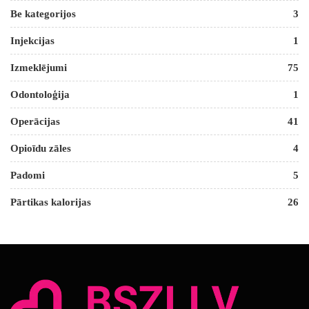
Be kategorijos
3
Injekcijas
1
Izmeklējumi
75
Odontoloģija
1
Operācijas
41
Opioīdu zāles
4
Padomi
5
Pārtikas kalorijas
26