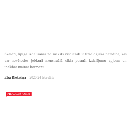
Skaidri, lipīga izdalīšanās no maksts visbiežāk ir fizioloģiska parādība, kas
var novēroties jebkurā menstruālā cikla posmā. Izdalījumu apjoms un
īpašības mainās hormonu ...
Elza Riekstiņa
2026 24 februāris
PIEAUGUŠAJIEM