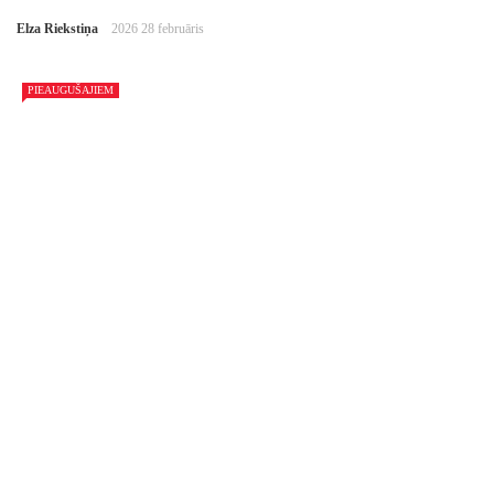
Elza Riekstiņa
2026 28 februāris
PIEAUGUŠAJIEM