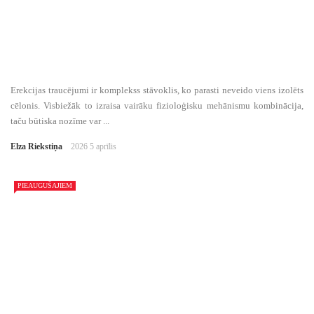
Erekcijas traucējumi ir komplekss stāvoklis, ko parasti neveido viens izolēts
cēlonis. Visbiežāk to izraisa vairāku fizioloģisku mehānismu kombinācija,
taču būtiska nozīme var ...
Elza Riekstiņa
2026 5 aprīlis
PIEAUGUŠAJIEM