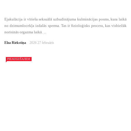
Ejakulācija ir vīrieša seksuālā uzbudinājuma kulminācijas posms, kura laikā
no dzimumlocekļa izdalās sperma. Tas ir fizioloģisks process, kas visbiežāk
norisinās orgazma laikā. ...
Elza Riekstiņa
2026 27 februāris
PIEAUGUŠAJIEM