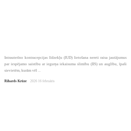
Intrauterīno kontracepcijas līdzekļu (IUD) lietošana nereti raisa jautājumus
par iespējamo saistību ar iegurņa iekaisuma slimību (IIS) un auglību, īpaši
sievietēm, kurām vēl ...
Rihards Krūze
2026 16 februāris