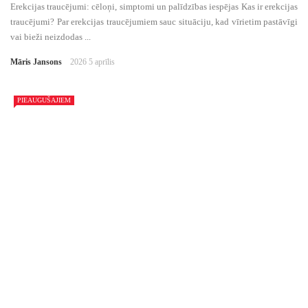
Erekcijas traucējumi: cēloņi, simptomi un palīdzības iespējas Kas ir erekcijas
traucējumi? Par erekcijas traucējumiem sauc situāciju, kad vīrietim pastāvīgi
vai bieži neizdodas ...
Māris Jansons
2026 5 aprīlis
PIEAUGUŠAJIEM