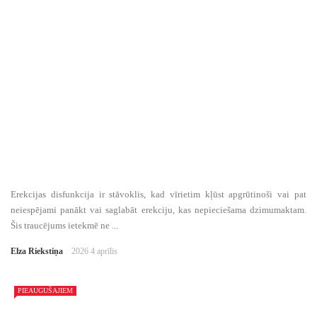
Erekcijas disfunkcija ir stāvoklis, kad vīrietim kļūst apgrūtinoši vai pat
neiespējami panākt vai saglabāt erekciju, kas nepieciešama dzimumaktam.
Šis traucējums ietekmē ne ...
Elza Riekstiņa
2026 4 aprīlis
PIEAUGUŠAJIEM