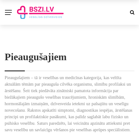
Pieaugušajiem
Pieaugušajiem – tā ir veselības un medicīnas kategorija, kas veltīta
aktuālām tēmām par pieauguša cilvēka organismu, slimību profilaksi un
ārstēšanu. Šeit tiek piedāvāta zinātniski pamatota informācija par
biežākajiem pieaugušo veselības traucējumiem, hroniskām slimībām,
hormonālajām izmaiņām, dzīvesveida ietekmi uz pašsajūtu un veselīgu
novecošanu. Rakstos apskatīti simptomi, diagnostikas iespējas, ārstēšanas
principi un profilaktiskie pasākumi, kas palīdz saglabāt labu fizisko un
psihisko veselību. Saturs paredzēts, lai veicinātu apzinātu attieksmi pret
savu veselību un savlaicīgu vēršanos pie veselības aprūpes speciālistiem.