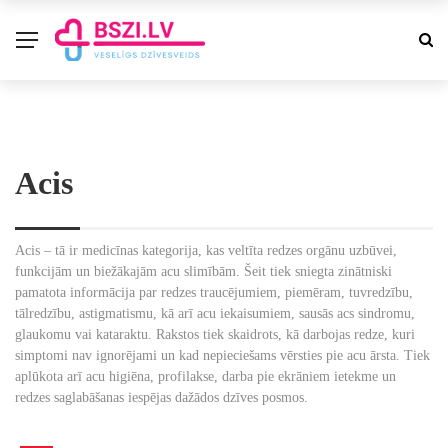
Acis
Acis – tā ir medicīnas kategorija, kas veltīta redzes orgānu uzbūvei,
funkcijām un biežākajām acu slimībām. Šeit tiek sniegta zinātniski
pamatota informācija par redzes traucējumiem, piemēram, tuvredzību,
tālredzību, astigmatismu, kā arī acu iekaisumiem, sausās acs sindromu,
glaukomu vai kataraktu. Rakstos tiek skaidrots, kā darbojas redze, kuri
simptomi nav ignorējami un kad nepieciešams vērsties pie acu ārsta. Tiek
aplūkota arī acu higiēna, profilakse, darba pie ekrāniem ietekme un
redzes saglabāšanas iespējas dažādos dzīves posmos.