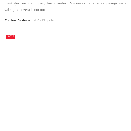
muskuļus un tiem piegulošos audus. Visbiežāk tā attīstās paaugstināta
vairogdziedzera hormonu ...
Mārtiņš Ziedonis
2026 19 aprīlis
ACIS