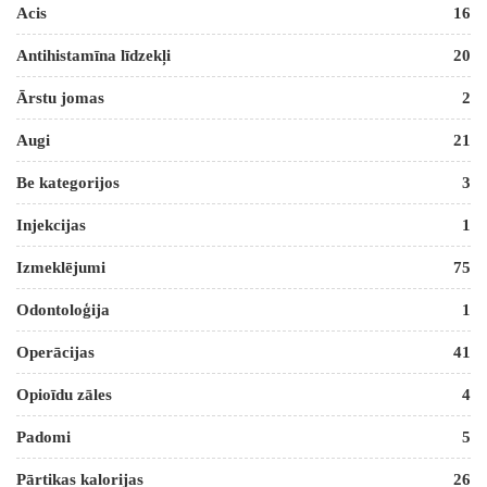
Acis
16
Antihistamīna līdzekļi
20
Ārstu jomas
2
Augi
21
Be kategorijos
3
Injekcijas
1
Izmeklējumi
75
Odontoloģija
1
Operācijas
41
Opioīdu zāles
4
Padomi
5
Pārtikas kalorijas
26