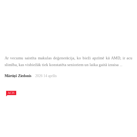
Ar vecumu saistīta makulas deģenerācija, ko bieži apzīmē kā AMD, ir acu
slimība, kas visbiežāk tiek konstatēta senioriem un laika gaitā izraisa ...
Mārtiņš Ziedonis
2026 14 aprīlis
ACIS