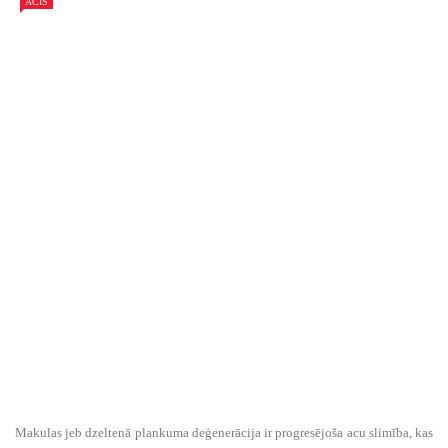
ACIS
Makulas jeb dzeltenā plankuma deģenerācija ir progresējoša acu slimība, kas