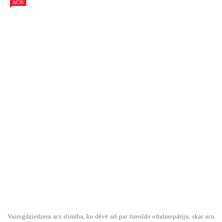
ACIS
Vairogdziedzera acs slimība, ko dēvē arī par tireoīdo oftalmopātiju, skar acu