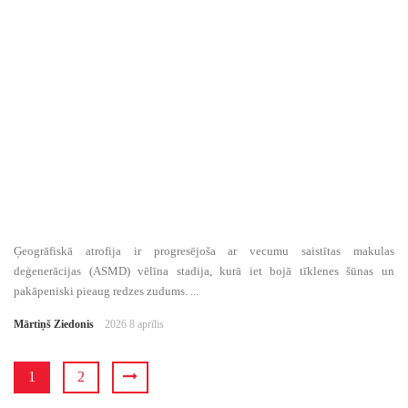
Ģeogrāfiskā atrofija ir progresējoša ar vecumu saistītas makulas
deģenerācijas (ASMD) vēlīna stadija, kurā iet bojā tīklenes šūnas un
pakāpeniski pieaug redzes zudums. ...
Mārtiņš Ziedonis
2026 8 aprīlis
1
2