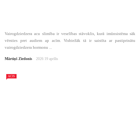
Vairogdziedzera acu slimība ir veselības stāvoklis, kurā imūnsistēma sāk
vērsties pret audiem ap acīm. Visbiežāk tā ir saistīta ar pastiprinātu
vairogdziedzera hormonu ...
Mārtiņš Ziedonis
2026 19 aprīlis
ACIS