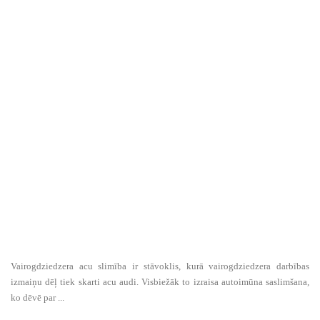
Vairogdziedzera acu slimība ir stāvoklis, kurā vairogdziedzera darbības
izmaiņu dēļ tiek skarti acu audi. Visbiežāk to izraisa autoimūna saslimšana,
ko dēvē par ...