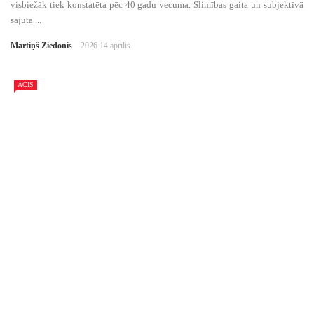
visbiežāk tiek konstatēta pēc 40 gadu vecuma. Slimības gaita un subjektīvā
sajūta ...
Mārtiņš Ziedonis
2026 14 aprīlis
ACIS