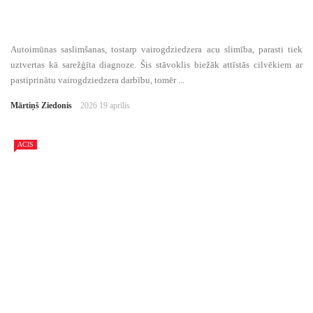
Autoimūnas saslimšanas, tostarp vairogdziedzera acu slimība, parasti tiek
uztvertas kā sarežģīta diagnoze. Šis stāvoklis biežāk attīstās cilvēkiem ar
pastiprinātu vairogdziedzera darbību, tomēr ...
Mārtiņš Ziedonis
2026 19 aprīlis
ACIS