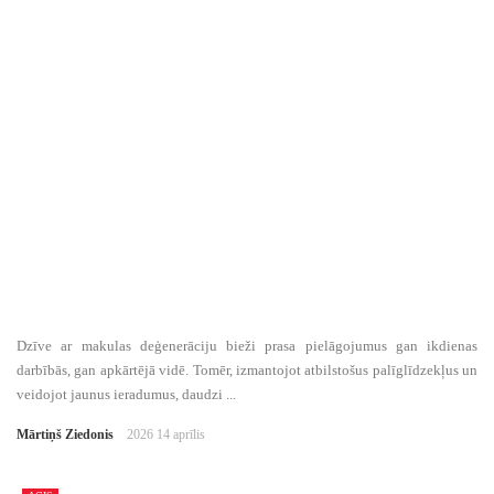
Dzīve ar makulas deģenerāciju bieži prasa pielāgojumus gan ikdienas
darbībās, gan apkārtējā vidē. Tomēr, izmantojot atbilstošus palīglīdzekļus un
veidojot jaunus ieradumus, daudzi ...
Mārtiņš Ziedonis
2026 14 aprīlis