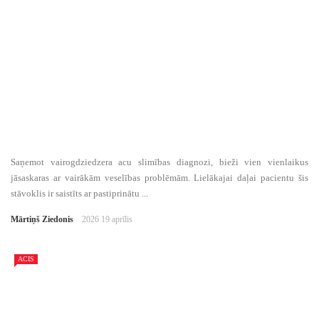
Saņemot vairogdziedzera acu slimības diagnozi, bieži vien vienlaikus
jāsaskaras ar vairākām veselības problēmām. Lielākajai daļai pacientu šis
stāvoklis ir saistīts ar pastiprinātu ...
Mārtiņš Ziedonis
2026 19 aprīlis
ACIS