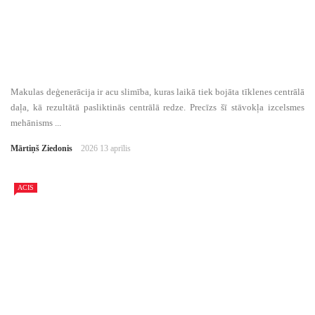
Makulas deģenerācija ir acu slimība, kuras laikā tiek bojāta tīklenes centrālā
daļa, kā rezultātā pasliktinās centrālā redze. Precīzs šī stāvokļa izcelsmes
mehānisms ...
Mārtiņš Ziedonis
2026 13 aprīlis
ACIS