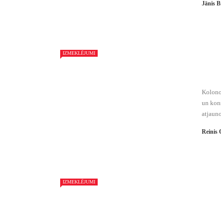
Jānis B
IZMEKLĒJUMI
Kolonos
un kons
atjauno
Reinis 
IZMEKLĒJUMI