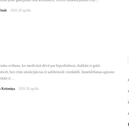
Ozols
2026 28 aprīlis
inātu svīšanu, ko medicīnā dēvē par hiperhidrozi, dažkārt ir grūti
ticēt, bet citās situācijās tas ir salīdzinoši vienkārši. Izmeklēšanas apjoms
kārt ir ...
 Krūmiņa
2026 28 aprīlis