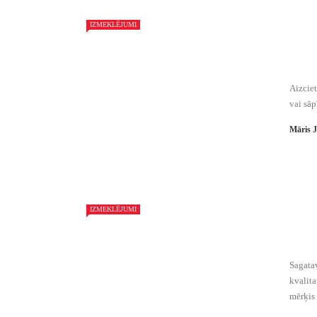
IZMEKLĒJUMI
Aizciet
vai sāp
Māris 
IZMEKLĒJUMI
Sagatav
kvalita
mērķis i