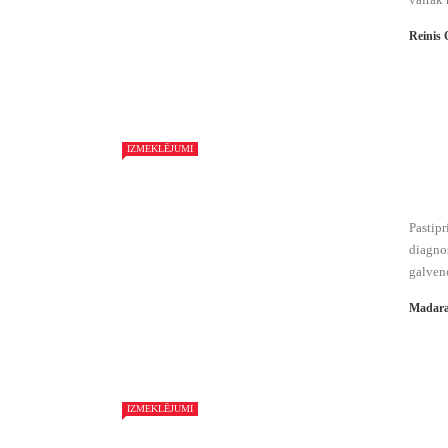
Reinis 
IZMEKLĒJUMI
Pastipr
diagnos
galveno
Madara
IZMEKLĒJUMI