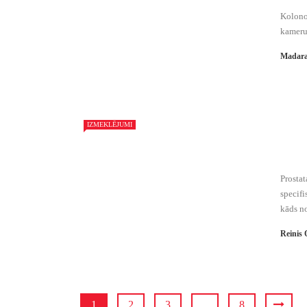
Kolonos
kameru 
Madara
IZMEKLĒJUMI
Prostat
specifi
kāds no
Reinis 
1
2
3
…
8