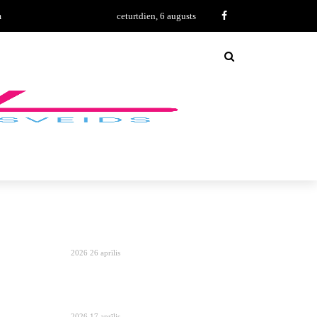
m
ceturtdien, 6 augusts
2026 26 aprīlis
2026 17 aprīlis