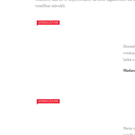
veselības stāvokli.
IZMEKLĒJUMI
Dzemde
veidoju
laikā va
Madara
IZMEKLĒJUMI
Nieru v
vairāk 