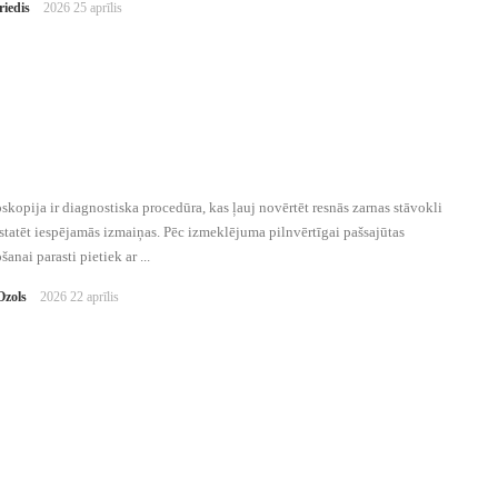
riedis
2026 25 aprīlis
kopija ir diagnostiska procedūra, kas ļauj novērtēt resnās zarnas stāvokli
tatēt iespējamās izmaiņas. Pēc izmeklējuma pilnvērtīgai pašsajūtas
šanai parasti pietiek ar ...
Ozols
2026 22 aprīlis