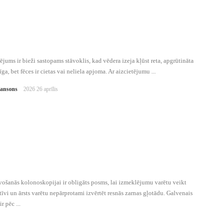
ējums ir bieži sastopams stāvoklis, kad vēdera izeja kļūst reta, apgrūtināta
īga, bet fēces ir cietas vai neliela apjoma. Ar aizcietējumu ...
Jansons
2026 26 aprīlis
ošanās kolonoskopijai ir obligāts posms, lai izmeklējumu varētu veikt
tīvi un ārsts varētu nepārprotami izvērtēt resnās zarnas gļotādu. Galvenais
r pēc ...