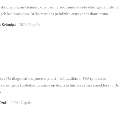
kopija ir izmeklējums, kurā caur taisno zarnu ievada elastīgu caurulīti ar
jeb kolonoskopu. Ar šīs metodes palīdzību ārsts var apskatīt resno ...
 Krūmiņa
2026 22 aprīlis
as vēža diagnostikas process parasti tiek uzsākts ar PSA (prostatas
skā antigēna) noteikšanu asinīs un digitālu taisnās zarnas izmeklēšanu. Ja
 ...
Ozols
2026 17 aprīlis