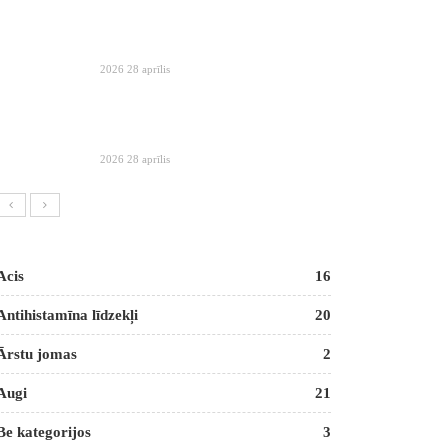
2026 28 aprīlis
2026 28 aprīlis
Acis
16
Antihistamīna līdzekļi
20
Ārstu jomas
2
Augi
21
Be kategorijos
3