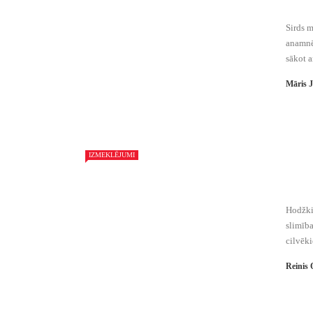
Sirds m
anamnē
sākot a
Māris 
IZMEKLĒJUMI
Hodžkin
slimība
cilvēki
Reinis 