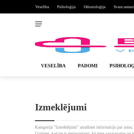
Veselība
Psiholoģija
Odontoloģija
Svara samaz
VESELĪBA
PADOMI
PSIHOLOĢ
Izmeklējumi
Kategorijā “Izmeklējumi” atradīsiet informāciju par asins,
Uzziniet, kad tie ir nepieciešami, kā tiem sagatavoties un 