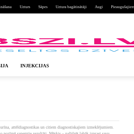
ināšana
Uzturs
Sāpes
Uztura bagātinātāji
Augi
Pieaugušajie
IJA
INJEKCIJAS
 urīna, attēldiagnostikas un citiem diagnostiskajiem izmeklējumiem.
ko nozīmē saņemtie rezultāti. Mērķis – palīdzēt labāk izprast savu