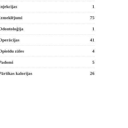
Injekcijas
1
Izmeklējumi
75
Odontoloģija
1
Operācijas
41
Opioīdu zāles
4
Padomi
5
Pārtikas kalorijas
26