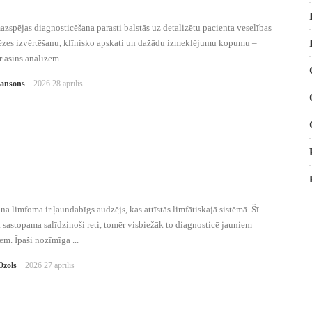
azspējas diagnosticēšana parasti balstās uz detalizētu pacienta veselības
zes izvērtēšanu, klīnisko apskati un dažādu izmeklējumu kopumu –
r asins analīzēm ...
Jansons
2026 28 aprīlis
a limfoma ir ļaundabīgs audzējs, kas attīstās limfātiskajā sistēmā. Šī
 sastopama salīdzinoši reti, tomēr visbiežāk to diagnosticē jauniem
em. Īpaši nozīmīga ...
Ozols
2026 27 aprīlis