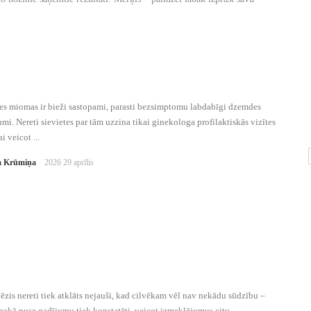
s miomas ir bieži sastopami, parasti bezsimptomu labdabīgi dzemdes
mi. Nereti sievietes par tām uzzina tikai ginekologa profilaktiskās vizītes
i veicot ...
 Krūmiņa
2026 29 aprīlis
ēzis nereti tiek atklāts nejauši, kad cilvēkam vēl nav nekādu sūdzību –
nekā puse gadījumu tiek konstatēti, veicot izmeklējumus citu ...