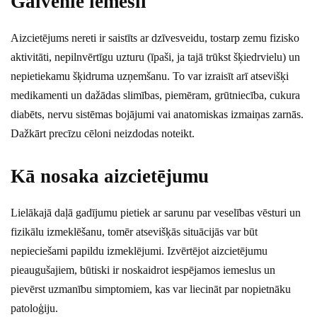
Galvenie iemesli
Aizcietējums nereti ir saistīts ar dzīvesveidu, tostarp zemu fizisko
aktivitāti, nepilnvērtīgu uzturu (īpaši, ja tajā trūkst šķiedrvielu) un
nepietiekamu šķidruma uzņemšanu. To var izraisīt arī atsevišķi
medikamenti un dažādas slimības, piemēram, grūtniecība, cukura
diabēts, nervu sistēmas bojājumi vai anatomiskas izmaiņas zarnās.
Dažkārt precīzu cēloni neizdodas noteikt.
Kā nosaka aizcietējumu
Lielākajā daļā gadījumu pietiek ar sarunu par veselības vēsturi un
fizikālu izmeklēšanu, tomēr atsevišķās situācijās var būt
nepieciešami papildu izmeklējumi. Izvērtējot aizcietējumu
pieaugušajiem, būtiski ir noskaidrot iespējamos iemeslus un
pievērst uzmanību simptomiem, kas var liecināt par nopietnāku
patoloģiju.