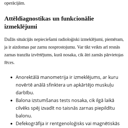
operācijām.
Attēldiagnostikas un funkcionālie
izmeklējumi
Dažās situācijās nepieciešami radioloģiski izmeklējumi, piemēram,
ja ir aizdomas par zarnu nosprostojumu. Var tikt veikts arī resnās
zarnas tranzīta izvērtējums, kurā nosaka, cik ātri zarnās pārvietojas
fēces.
Anorektālā manometrija ir izmeklējums, ar kuru
novērtē anālā sfinktera un apkārtējo muskuļu
darbību.
Balona izstumšanas tests nosaka, cik ilgā laikā
cilvēks spēj izvadīt no taisnās zarnas piepildītu
balonu.
Defekogrāfija ir rentgenoloģisks vai magnētiskās