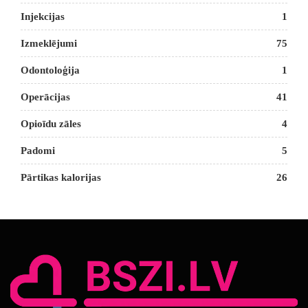
Injekcijas
1
Izmeklējumi
75
Odontoloģija
1
Operācijas
41
Opioīdu zāles
4
Padomi
5
Pārtikas kalorijas
26