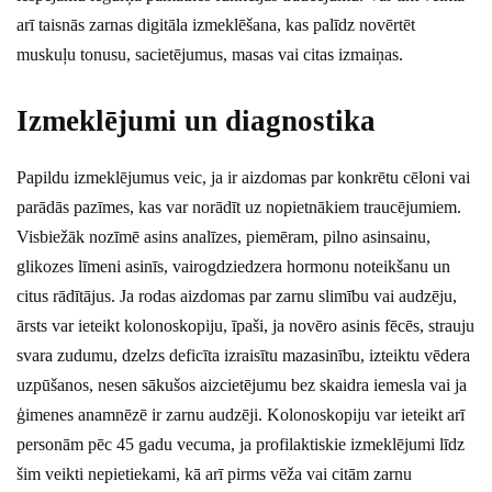
arī taisnās zarnas digitāla izmeklēšana, kas palīdz novērtēt
muskuļu tonusu, sacietējumus, masas vai citas izmaiņas.
Izmeklējumi un diagnostika
Papildu izmeklējumus veic, ja ir aizdomas par konkrētu cēloni vai
parādās pazīmes, kas var norādīt uz nopietnākiem traucējumiem.
Visbiežāk nozīmē asins analīzes, piemēram, pilno asinsainu,
glikozes līmeni asinīs, vairogdziedzera hormonu noteikšanu un
citus rādītājus. Ja rodas aizdomas par zarnu slimību vai audzēju,
ārsts var ieteikt kolonoskopiju, īpaši, ja novēro asinis fēcēs, strauju
svara zudumu, dzelzs deficīta izraisītu mazasinību, izteiktu vēdera
uzpūšanos, nesen sākušos aizcietējumu bez skaidra iemesla vai ja
ģimenes anamnēzē ir zarnu audzēji. Kolonoskopiju var ieteikt arī
personām pēc 45 gadu vecuma, ja profilaktiskie izmeklējumi līdz
šim veikti nepietiekami, kā arī pirms vēža vai citām zarnu