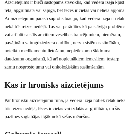
Aizcietējums ir bieži sastopams stāvoklis, kad vēdera izeja kļūst
reta, apgrūtināta vai sāpīga, bet fēces ir cietas vai neliela apjoma.
Ar aizcietējumu parasti saprot situāciju, kad vēdera izeja ir retāk
nekā trīs reizes nedēļā. Tas var parādīties kā patstāvīga problēma
vai arī būt saistīts ar citiem veselības traucējumiem, piemēram,
pavājinātu vairogdziedzera darbību, nervu sistēmas slimībām,
noteiktu medikamentu lietošanu, nepietiekamu šķidruma
daudzumu organismā, kā arī nopietnākiem iemesliem, tostarp
zarnu nosprostojumu vai onkoloģiskām saslimšanām.
Kas ir hronisks aizcietējums
Par hronisku aizcietējumu runā, ja vēdera izeja notiek retāk nekā
trīs reizes nedēļā, fēces ir cietas vai izdalās ar grūtībām, un šīs
pazīmes saglabājas ilgāk nekā sešus mēnešus.