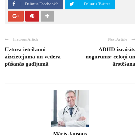
Dalintis Facebook'e
Dalintis Twitter
Previous Article
Next Article
Uztura ieteikumi
ADHD izraisīts
aizcietējuma un vēdera
nogurums: cēloņi un
pūšanās gadījumā
ārstēšana
Māris Jansons