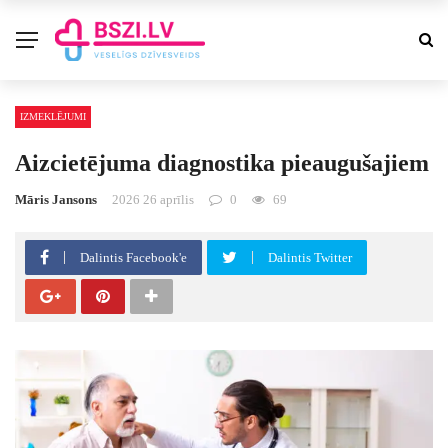
IZMEKLĒJUMI
Aizcietējuma diagnostika pieaugušajiem
Māris Jansons
2026 26 aprīlis
0
69
Dalintis Facebook'e
Dalintis Twitter