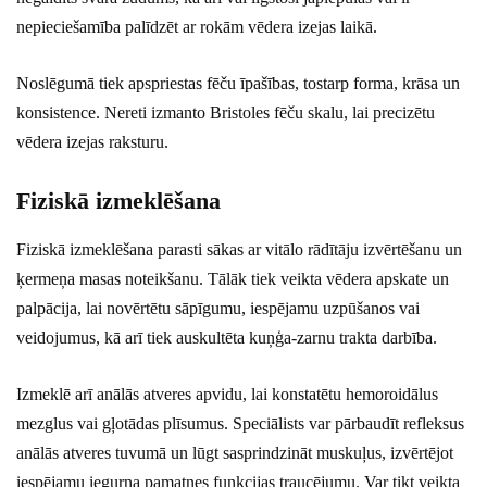
nepieciešamība palīdzēt ar rokām vēdera izejas laikā.
Noslēgumā tiek apspriestas fēču īpašības, tostarp forma, krāsa un
konsistence. Nereti izmanto Bristoles fēču skalu, lai precizētu
vēdera izejas raksturu.
Fiziskā izmeklēšana
Fiziskā izmeklēšana parasti sākas ar vitālo rādītāju izvērtēšanu un
ķermeņa masas noteikšanu. Tālāk tiek veikta vēdera apskate un
palpācija, lai novērtētu sāpīgumu, iespējamu uzpūšanos vai
veidojumus, kā arī tiek auskultēta kuņģa-zarnu trakta darbība.
Izmeklē arī anālās atveres apvidu, lai konstatētu hemoroidālus
mezglus vai gļotādas plīsumus. Speciālists var pārbaudīt refleksus
anālās atveres tuvumā un lūgt sasprindzināt muskuļus, izvērtējot
iespējamu iegurņa pamatnes funkcijas traucējumu. Var tikt veikta