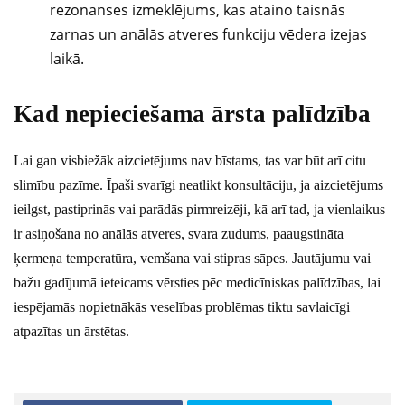
rezonanses izmeklējums, kas ataino taisnās
zarnas un anālās atveres funkciju vēdera izejas
laikā.
Kad nepieciešama ārsta palīdzība
Lai gan visbiežāk aizcietējums nav bīstams, tas var būt arī citu
slimību pazīme. Īpaši svarīgi neatlikt konsultāciju, ja aizcietējums
ieilgst, pastiprinās vai parādās pirmreizēji, kā arī tad, ja vienlaikus
ir asiņošana no anālās atveres, svara zudums, paaugstināta
ķermeņa temperatūra, vemšana vai stipras sāpes. Jautājumu vai
bažu gadījumā ieteicams vērsties pēc medicīniskas palīdzības, lai
iespējamās nopietnākās veselības problēmas tiktu savlaicīgi
atpazītas un ārstētas.