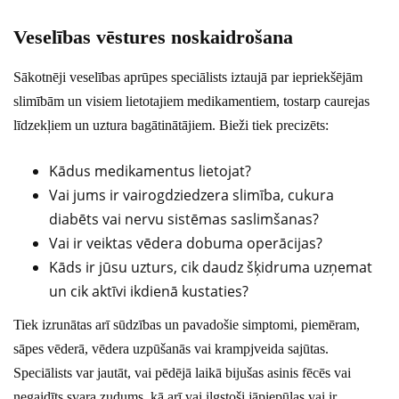
Veselības vēstures noskaidrošana
Sākotnēji veselības aprūpes speciālists iztaujā par iepriekšējām
slimībām un visiem lietotajiem medikamentiem, tostarp caurejas
līdzekļiem un uztura bagātinātājiem. Bieži tiek precizēts:
Kādus medikamentus lietojat?
Vai jums ir vairogdziedzera slimība, cukura
diabēts vai nervu sistēmas saslimšanas?
Vai ir veiktas vēdera dobuma operācijas?
Kāds ir jūsu uzturs, cik daudz šķidruma uzņemat
un cik aktīvi ikdienā kustaties?
Tiek izrunātas arī sūdzības un pavadošie simptomi, piemēram,
sāpes vēderā, vēdera uzpūšanās vai krampjveida sajūtas.
Speciālists var jautāt, vai pēdējā laikā bijušas asinis fēcēs vai
negaidīts svara zudums, kā arī vai ilgstoši jāpiepūlas vai ir