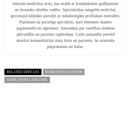
Internās medicīnas ārsts, kas strādā ar kompleksiem gadījumiem
un hronisku slimību vadību. Specializējas integrētā medicīnā,
apvienojot klīnisko pieredzi ar mūsdienīgām profilakses metodēm.
Pazīstams kā pacietīgs speciālists, kurš lēmumus skaidro
argumentēti un saprotami. Interesējas par veselības sistēmas
pārvaldību un pacientu izglītošanu. Lielu uzmanību pievērš
skaidrai komunikācijai starp ārstu un pacientu, lai mazinātu
pārpratumus un bažas.
RELATED ARTICLES
MORE FROM AUTHOR
MORE FROM CATEGORY