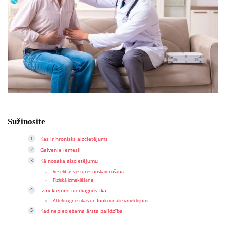
Sužinosite
Kas ir hronisks aizcietējums
Galvenie iemesli
Kā nosaka aizcietējumu
Veselības vēstures noskaidrošana
Fiziskā izmeklēšana
Izmeklējumi un diagnostika
Attēldiagnostikas un funkcionālie izmeklējumi
Kad nepieciešama ārsta palīdzība