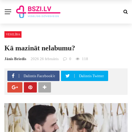
VESELĪBA
Kā mazināt nelabumu?
Jānis Briedis
2026 26 februāris
0
118
Dalintis Facebook'e
Dalintis Twitter