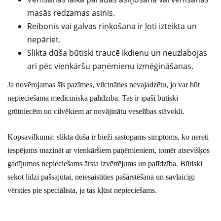
masās redzamas asinis.
Reibonis vai galvas riņķošana ir ļoti izteikta un
nepāriet.
Slikta dūša būtiski traucē ikdienu un neuzlabojas
arī pēc vienkāršu paņēmienu izmēģināšanas.
Ja novērojamas šīs pazīmes, vilcināties nevajadzētu, jo var būt
nepieciešama medicīniska palīdzība. Tas ir īpaši būtiski
grūtniecēm un cilvēkiem ar novājinātu veselības stāvokli.
Kopsavilkumā: slikta dūša ir bieži sastopams simptoms, ko nereti
iespējams mazināt ar vienkāršiem paņēmieniem, tomēr atsevišķos
gadījumos nepieciešams ārsta izvērtējums un palīdzība. Būtiski
sekot līdzi pašsajūtai, neiesaistīties pašārstēšanā un savlaicīgi
vērsties pie speciālista, ja tas kļūst nepieciešams.