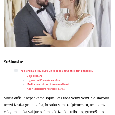
Sužinosite
Kas izraisa sliktu dūšu un kā iespējams atvieglot pašsajūtu
Dziļa elpošana
Ingvers un B6 vitamīna nozīme
Medikamenti sliktas dūšas mazināšanai
Kad nepieciešams vērsties pie ārsta
Slikta dūša ir nepatīkama sajūta, kas rada vēlmi vemt. Šo stāvokli
nereti izraisa grūtniecība, kustību slimība (piemēram, nelabums
ceļojuma laikā vai jūras slimība), izteikts reibonis, gremošanas