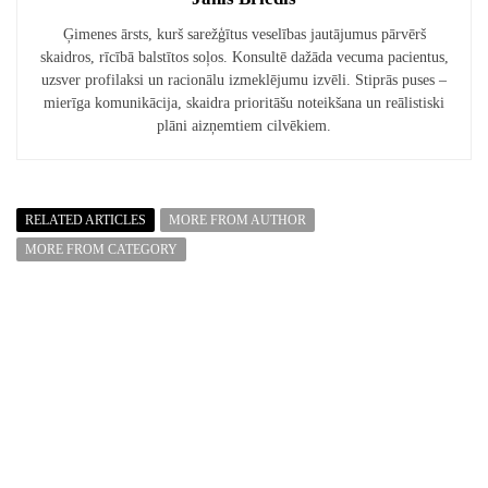
Ģimenes ārsts, kurš sarežģītus veselības jautājumus pārvērš
skaidros, rīcībā balstītos soļos. Konsultē dažāda vecuma pacientus,
uzsver profilaksi un racionālu izmeklējumu izvēli. Stiprās puses –
mierīga komunikācija, skaidra prioritāšu noteikšana un reālistiski
plāni aizņemtiem cilvēkiem.
RELATED ARTICLES
MORE FROM AUTHOR
MORE FROM CATEGORY