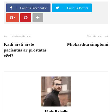
Dalintis Facebook'e
Dalintis Twitter
Previous Article
Next Article
Kādi ārsti ārstē
Miokardīta simptomi
pacientus ar prostatas
vēzi?
Jānis Briedis