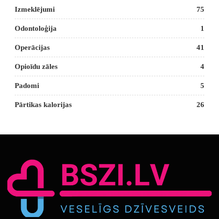
Izmeklējumi
75
Odontoloģija
1
Operācijas
41
Opioīdu zāles
4
Padomi
5
Pārtikas kalorijas
26