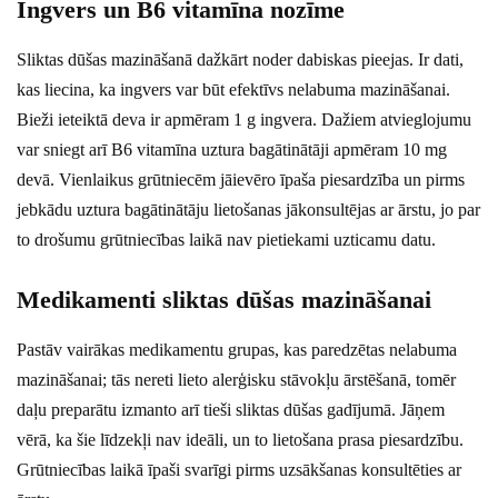
Ingvers un B6 vitamīna nozīme
Sliktas dūšas mazināšanā dažkārt noder dabiskas pieejas. Ir dati,
kas liecina, ka ingvers var būt efektīvs nelabuma mazināšanai.
Bieži ieteiktā deva ir apmēram 1 g ingvera. Dažiem atvieglojumu
var sniegt arī B6 vitamīna uztura bagātinātāji apmēram 10 mg
devā. Vienlaikus grūtniecēm jāievēro īpaša piesardzība un pirms
jebkādu uztura bagātinātāju lietošanas jākonsultējas ar ārstu, jo par
to drošumu grūtniecības laikā nav pietiekami uzticamu datu.
Medikamenti sliktas dūšas mazināšanai
Pastāv vairākas medikamentu grupas, kas paredzētas nelabuma
mazināšanai; tās nereti lieto alerģisku stāvokļu ārstēšanā, tomēr
daļu preparātu izmanto arī tieši sliktas dūšas gadījumā. Jāņem
vērā, ka šie līdzekļi nav ideāli, un to lietošana prasa piesardzību.
Grūtniecības laikā īpaši svarīgi pirms uzsākšanas konsultēties ar