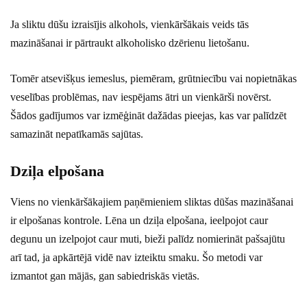
Ja sliktu dūšu izraisījis alkohols, vienkāršākais veids tās
mazināšanai ir pārtraukt alkoholisko dzērienu lietošanu.
Tomēr atsevišķus iemeslus, piemēram, grūtniecību vai nopietnākas
veselības problēmas, nav iespējams ātri un vienkārši novērst.
Šādos gadījumos var izmēģināt dažādas pieejas, kas var palīdzēt
samazināt nepatīkamās sajūtas.
Dziļa elpošana
Viens no vienkāršākajiem paņēmieniem sliktas dūšas mazināšanai
ir elpošanas kontrole. Lēna un dziļa elpošana, ieelpojot caur
degunu un izelpojot caur muti, bieži palīdz nomierināt pašsajūtu
arī tad, ja apkārtējā vidē nav izteiktu smaku. Šo metodi var
izmantot gan mājās, gan sabiedriskās vietās.