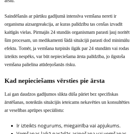
ārstu.
Saindēšanās ar pārtiku gadījumā intensīva vemšana nereti ir
organisma aizsargreakcija, ar kuras palīdzību tas cenšas izvadīt
kaitīgās vielas. Pirmajās 24 stundās organismam parasti ļauj noritēt
šim procesam, un medikamenti šādā situācijā parasti dod minimālu
efektu. Tomēr, ja vemšana turpinās ilgāk par 24 stundām vai rodas
izteikts nespēks, var būt nepieciešama ārsta palīdzība, jo ilgstoša
vemšana palielina atūdeņošanās risku.
Kad nepieciešams vērsties pie ārsta
Lai gan daudzos gadījumos slikta dūša pāriet bez specifiskas
ārstēšanas, noteiktās situācijās ieteicams nekavēties un konsultēties
ar veselības aprūpes speciālistu:
Ir izteikts nogurums, miegainība vai apjukums.
Vemšanas laikā parādās asiņošana vai vemšanas