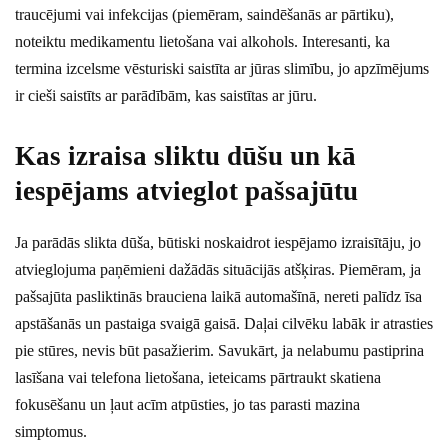
traucējumi vai infekcijas (piemēram, saindēšanās ar pārtiku),
noteiktu medikamentu lietošana vai alkohols. Interesanti, ka
termina izcelsme vēsturiski saistīta ar jūras slimību, jo apzīmējums
ir cieši saistīts ar parādībām, kas saistītas ar jūru.
Kas izraisa sliktu dūšu un kā
iespējams atvieglot pašsajūtu
Ja parādās slikta dūša, būtiski noskaidrot iespējamo izraisītāju, jo
atvieglojuma paņēmieni dažādās situācijās atšķiras. Piemēram, ja
pašsajūta pasliktinās brauciena laikā automašīnā, nereti palīdz īsa
apstāšanās un pastaiga svaigā gaisā. Daļai cilvēku labāk ir atrasties
pie stūres, nevis būt pasažierim. Savukārt, ja nelabumu pastiprina
lasīšana vai telefona lietošana, ieteicams pārtraukt skatiena
fokusēšanu un ļaut acīm atpūsties, jo tas parasti mazina
simptomus.