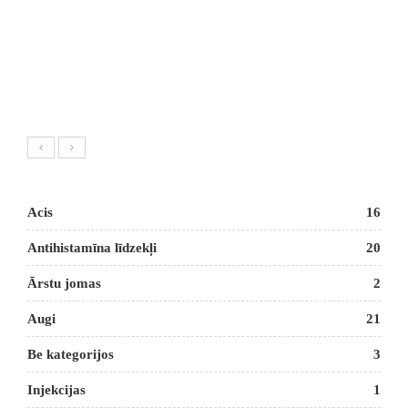
Acis
16
Antihistamīna līdzekļi
20
Ārstu jomas
2
Augi
21
Be kategorijos
3
Injekcijas
1