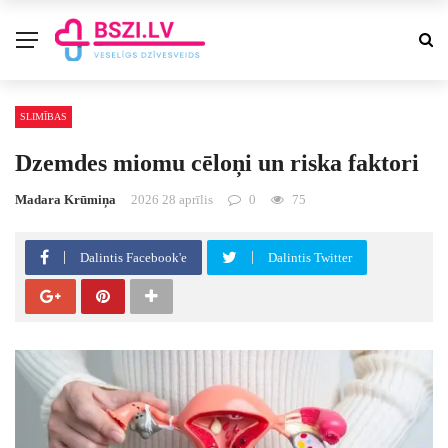
SLIMĪBAS
Dzemdes miomu cēloņi un riska faktori
Madara Krūmiņa
2026 28 aprīlis
0
75
Dalintis Facebook'e
Dalintis Twitter