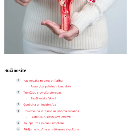
Sužinosite
Kas nosaka miomu attīstību
Faktori, kas palielina miomu risku
Tumšādu sieviešu pieredze
Biežākie riska faktori
Ģenētika un iedzimtība
Dzīvesveida ietekme uz miomu rašanos
Faktori, kurus iespējams ietekmēt
Kā izpaužas miomu simptomi
Pētījumu nozīme un nākotnes skatījums