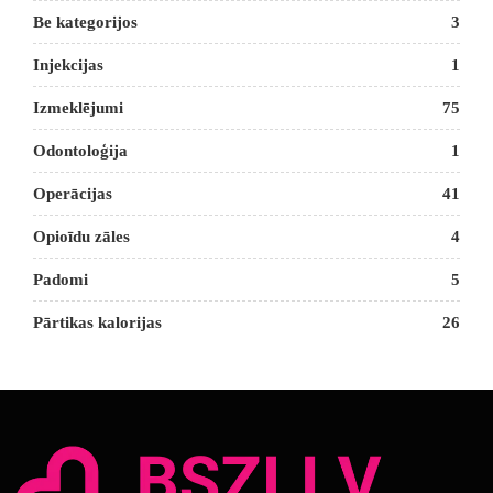
Be kategorijos
3
Injekcijas
1
Izmeklējumi
75
Odontoloģija
1
Operācijas
41
Opioīdu zāles
4
Padomi
5
Pārtikas kalorijas
26