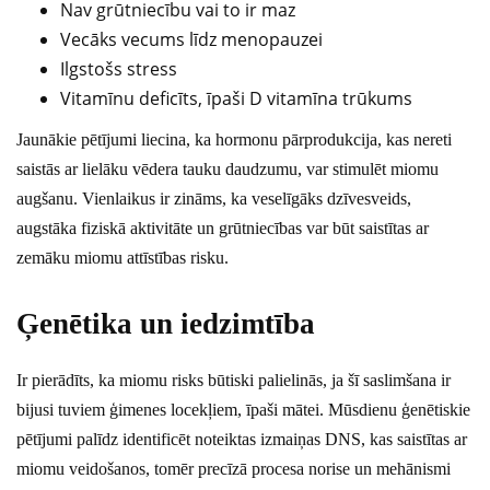
Nav grūtniecību vai to ir maz
Vecāks vecums līdz menopauzei
Ilgstošs stress
Vitamīnu deficīts, īpaši D vitamīna trūkums
Jaunākie pētījumi liecina, ka hormonu pārprodukcija, kas nereti
saistās ar lielāku vēdera tauku daudzumu, var stimulēt miomu
augšanu. Vienlaikus ir zināms, ka veselīgāks dzīvesveids,
augstāka fiziskā aktivitāte un grūtniecības var būt saistītas ar
zemāku miomu attīstības risku.
Ģenētika un iedzimtība
Ir pierādīts, ka miomu risks būtiski palielinās, ja šī saslimšana ir
bijusi tuviem ģimenes locekļiem, īpaši mātei. Mūsdienu ģenētiskie
pētījumi palīdz identificēt noteiktas izmaiņas DNS, kas saistītas ar
miomu veidošanos, tomēr precīzā procesa norise un mehānismi