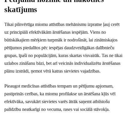
skatījums
Tikai pilnvērtīga miomu attīstības mehānismu izpratne ļauj cerēt
uz principiāli efektīvākām ārstēšanas iespējām. Viens no
būtiskākajiem mērķiem turpmāk ir nodrošināt, lai zinātniskajos
pētījumos piedalītos pēc iespējas daudzveidīgākas dalībnieču
grupas, īpaši no populācijām, kuras skartas visvairāk. Tas ne tikai
uzlabos zināšanu bāzi, bet arī veicinās individualizētu ārstēšanas
plānu izstrādi, ņemot vērā katras sievietes vajadzības.
Pieaugot medicīnas attīstības tempam un pētījumu apjomam,
pastiprinās cerības, ka miomu profilakse un ārstēšana kļūs vēl
efektīvāka, savukārt sievietes varēs ātrāk saņemt atbilstošu
palīdzību neatkarīgi no vecuma, rases vai sociālā stāvokļa.