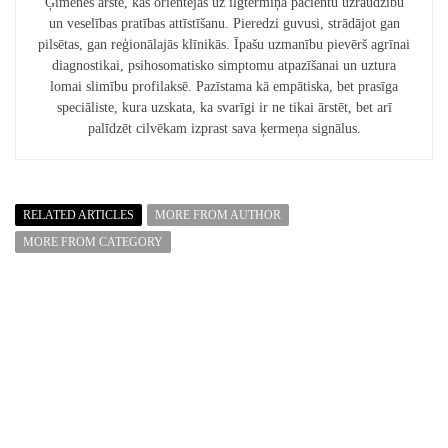
Ģimenes ārste, kas orientējas uz ilgtermiņa pacientu uzraudzību
un veselības pratības attīstīšanu. Pieredzi guvusi, strādājot gan
pilsētas, gan reģionālajās klīnikās. Īpašu uzmanību pievērš agrīnai
diagnostikai, psihosomatisko simptomu atpazīšanai un uztura
lomai slimību profilaksē. Pazīstama kā empātiska, bet prasīga
speciāliste, kura uzskata, ka svarīgi ir ne tikai ārstēt, bet arī
palīdzēt cilvēkam izprast sava ķermeņa signālus.
RELATED ARTICLES
MORE FROM AUTHOR
MORE FROM CATEGORY