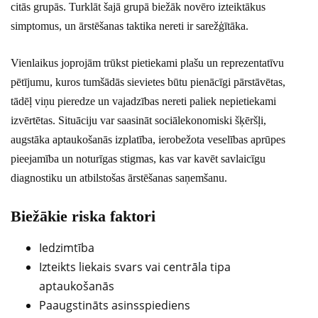
citās grupās. Turklāt šajā grupā biežāk novēro izteiktākus
simptomus, un ārstēšanas taktika nereti ir sarežģītāka.
Vienlaikus joprojām trūkst pietiekami plašu un reprezentatīvu
pētījumu, kuros tumšādās sievietes būtu pienācīgi pārstāvētas,
tādēļ viņu pieredze un vajadzības nereti paliek nepietiekami
izvērtētas. Situāciju var saasināt sociālekonomiski šķēršļi,
augstāka aptaukošanās izplatība, ierobežota veselības aprūpes
pieejamība un noturīgas stigmas, kas var kavēt savlaicīgu
diagnostiku un atbilstošas ārstēšanas saņemšanu.
Biežākie riska faktori
Iedzimtība
Izteikts liekais svars vai centrāla tipa
aptaukošanās
Paaugstināts asinsspiediens