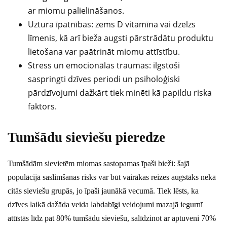
ar miomu palielināšanos.
Uztura īpatnības: zems D vitamīna vai dzelzs
līmenis, kā arī bieža augsti pārstrādātu produktu
lietošana var paātrināt miomu attīstību.
Stress un emocionālas traumas: ilgstoši
saspringti dzīves periodi un psiholoģiski
pārdzīvojumi dažkārt tiek minēti kā papildu riska
faktors.
Tumšādu sieviešu pieredze
Tumšādām sievietēm miomas sastopamas īpaši bieži: šajā
populācijā saslimšanas risks var būt vairākas reizes augstāks nekā
citās sieviešu grupās, jo īpaši jaunākā vecumā. Tiek lēsts, ka
dzīves laikā dažāda veida labdabīgi veidojumi mazajā iegurnī
attīstās līdz pat 80% tumšādu sieviešu, salīdzinot ar aptuveni 70%