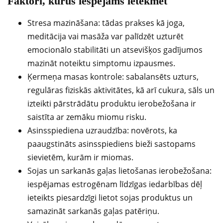
Faktori, kurus iespējams ietekmēt
Stresa mazināšana: tādas prakses kā joga,
meditācija vai masāža var palīdzēt uzturēt
emocionālo stabilitāti un atsevišķos gadījumos
mazināt noteiktu simptomu izpausmes.
Ķermeņa masas kontrole: sabalansēts uzturs,
regulāras fiziskās aktivitātes, kā arī cukura, sāls un
izteikti pārstrādātu produktu ierobežošana ir
saistīta ar zemāku miomu risku.
Asinsspiediena uzraudzība: novērots, ka
paaugstināts asinsspiediens bieži sastopams
sievietēm, kurām ir miomas.
Sojas un sarkanās gaļas lietošanas ierobežošana:
iespējamas estrogēnam līdzīgas iedarbības dēļ
ieteikts piesardzīgi lietot sojas produktus un
samazināt sarkanās gaļas patēriņu.