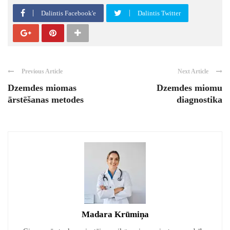
Dalintis Facebook'e
Dalintis Twitter
Previous Article
Next Article
Dzemdes miomas
Dzemdes miomu
ārstēšanas metodes
diagnostika
Madara Krūmiņa