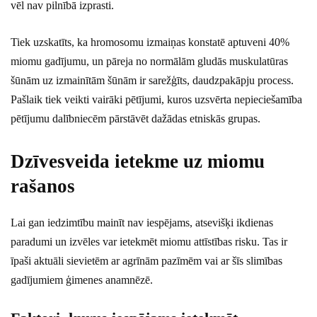
vēl nav pilnībā izprasti.
Tiek uzskatīts, ka hromosomu izmaiņas konstatē aptuveni 40%
miomu gadījumu, un pāreja no normālām gludās muskulatūras
šūnām uz izmainītām šūnām ir sarežģīts, daudzpakāpju process.
Pašlaik tiek veikti vairāki pētījumi, kuros uzsvērta nepieciešamība
pētījumu dalībniecēm pārstāvēt dažādas etniskās grupas.
Dzīvesveida ietekme uz miomu
rašanos
Lai gan iedzimtību mainīt nav iespējams, atsevišķi ikdienas
paradumi un izvēles var ietekmēt miomu attīstības risku. Tas ir
īpaši aktuāli sievietēm ar agrīnām pazīmēm vai ar šīs slimības
gadījumiem ģimenes anamnēzē.