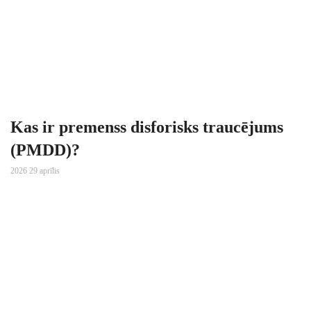
Kas ir premenss disforisks traucējums
(PMDD)?
2026 29 aprīlis