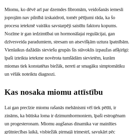
Miomu, ko dēvē arī par dzemdes fibromām, veidošanās iemesli
joprojām nav pilnībā izskaidroti, tomēr pētījumi rāda, ka šo
procesu ietekmē vairāku savstarpēji saistītu faktoru kopums.
Nozīme ir gan iedzimtībai un hormonālajai regulācijai, gan
dzīvesveida paradumiem, stresam un atsevišķām uztura īpatnībām.
Vienlaikus dažādās sieviešu grupās šis stāvoklis izpaužas atšķirīgi:
īpaši izteikta ietekme novērota tumšādām sievietēm, kurām
miomas tiek konstatētas biežāk, nereti ar smagāku simptomātiku
un vēlāk noteiktu diagnozi.
Kas nosaka miomu attīstību
Lai gan precīzie miomu rašanās mehānismi vēl tiek pētīti, ir
zināms, ka būtiska loma ir dzimumhormoniem, īpaši estrogēnam
un progesteronam. Miomu augšanas dinamika var mainīties
grūtniecības laikā, visbiežāk pirmajā trimestrī, savukārt pēc