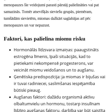
menopauzes šie veidojumi parasti pārstāj palielināties vai pat
samazinās. Tomēr atsevišķās sieviešu grupās, piemēram,
tumšādām sievietēm, miomas dažkārt saglabājas arī pēc
menopauzes un var nepazust.
Faktori, kas palielina miomu risku
Hormonālās līdzsvara izmaiņas: paaugstināts
estrogēna līmenis, īpaši situācijās, kad to
pietiekami nekompensē progesterons, var
veicināt miomu veidošanos un to augšanu.
Ģenētiska predispozīcija: ja miomas ir bijušas vai
ir tuvai radiniecei, saslimšanas iespējamība
būtiski pieaug.
Augšanas faktori: dažādu organismā aktīvu
olbaltumvielu un hormonu, tostarp insulīnam
līdzīgo augšanas faktoru, darbība var būt saistīta