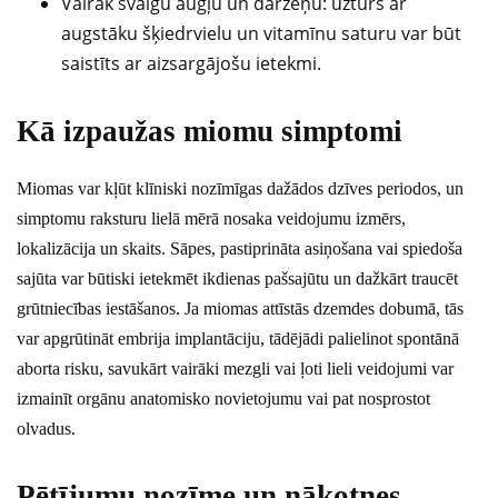
Vairāk svaigu augļu un dārzeņu: uzturs ar
augstāku šķiedrvielu un vitamīnu saturu var būt
saistīts ar aizsargājošu ietekmi.
Kā izpaužas miomu simptomi
Miomas var kļūt klīniski nozīmīgas dažādos dzīves periodos, un
simptomu raksturu lielā mērā nosaka veidojumu izmērs,
lokalizācija un skaits. Sāpes, pastiprināta asiņošana vai spiedoša
sajūta var būtiski ietekmēt ikdienas pašsajūtu un dažkārt traucēt
grūtniecības iestāšanos. Ja miomas attīstās dzemdes dobumā, tās
var apgrūtināt embrija implantāciju, tādējādi palielinot spontānā
aborta risku, savukārt vairāki mezgli vai ļoti lieli veidojumi var
izmainīt orgānu anatomisko novietojumu vai pat nosprostot
olvadus.
Pētījumu nozīme un nākotnes