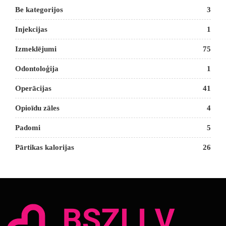
Be kategorijos
3
Injekcijas
1
Izmeklējumi
75
Odontoloģija
1
Operācijas
41
Opioīdu zāles
4
Padomi
5
Pārtikas kalorijas
26