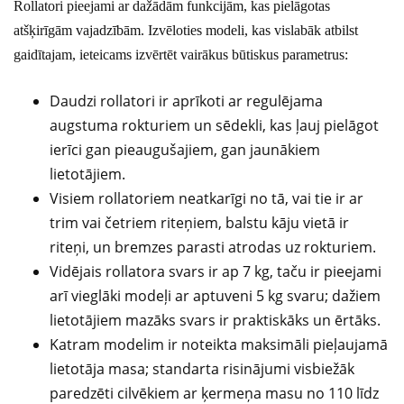
Rollatori pieejami ar dažādām funkcijām, kas pielāgotas
atšķirīgām vajadzībām. Izvēloties modeli, kas vislabāk atbilst
gaidītajam, ieteicams izvērtēt vairākus būtiskus parametrus:
Daudzi rollatori ir aprīkoti ar regulējama
augstuma rokturiem un sēdekli, kas ļauj pielāgot
ierīci gan pieaugušajiem, gan jaunākiem
lietotājiem.
Visiem rollatoriem neatkarīgi no tā, vai tie ir ar
trim vai četriem riteņiem, balstu kāju vietā ir
riteņi, un bremzes parasti atrodas uz rokturiem.
Vidējais rollatora svars ir ap 7 kg, taču ir pieejami
arī vieglāki modeļi ar aptuveni 5 kg svaru; dažiem
lietotājiem mazāks svars ir praktiskāks un ērtāks.
Katram modelim ir noteikta maksimāli pieļaujamā
lietotāja masa; standarta risinājumi visbiežāk
paredzēti cilvēkiem ar ķermeņa masu no 110 līdz