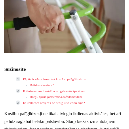
Sužinosite
Kāpēc ir vērts izmantot kustību palīglīdzekļus
Rollatori – kas tie ir?
Rollatoru daudzveidība un galvenās īpašības
Riteņu tipi un piemērotība dažādām vidēm
Kā rollators atšķiras no staigulīša cenu ziņā?
Kustību palīglīdzekļi ne tikai atvieglo ikdienas aktivitātes, bet arī
palīdz saglabāt lielāku patstāvību. Starp biežāk izmantotajiem