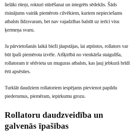
lielāki riteņi, rokturi stūrēšanai un integrēts sēdeklis. Šāds
risinājums vairāk piemērots cilvēkiem, kuriem nepieciešams
atbalsts līdzsvaram, bet nav vajadzības balstīt uz ierīci visu
ķermeņa svaru.
Ja pārvietošanās laikā bieži jāapstājas, lai atpūstos, rollators var
būt īpaši piemērota izvēle. Atšķirībā no vienkārša staigulīša,
rollatoram ir sēdvieta un muguras atbalsts, kas ļauj jebkurā brīdī
ērti apsēsties.
Turklāt daudziem rollatoriem iespējams pievienot papildu
piederumus, piemēram, iepirkumu grozu.
Rollatoru daudzveidība un
galvenās īpašības