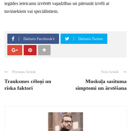
iegādes ieteicams izvērtēt vajadzības un pārrunāt izvēli ar
tuviniekiem vai speciālistiem.
Dalintis Facebook'e
Dalintis Twitter
Previous Article
Next Article
Trauksmes cēloņi un
Muskuļa sasituma
riska faktori
simptomi un ārstēšana