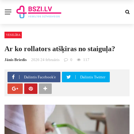
VESELĪBA
Ar ko rollators atšķiras no staiguļa?
Jānis Briedis
2026 24 februāris
0
117
Dalintis Facebook'e
Dalintis Twitter