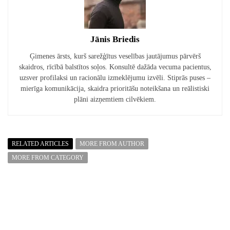
Jānis Briedis
Ģimenes ārsts, kurš sarežģītus veselības jautājumus pārvērš
skaidros, rīcībā balstītos soļos. Konsultē dažāda vecuma pacientus,
uzsver profilaksi un racionālu izmeklējumu izvēli. Stiprās puses –
mierīga komunikācija, skaidra prioritāšu noteikšana un reālistiski
plāni aizņemtiem cilvēkiem.
RELATED ARTICLES
MORE FROM AUTHOR
MORE FROM CATEGORY