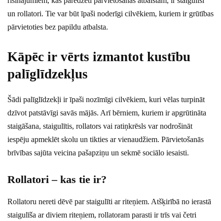
risinājumiem, kas paredzēti pārvietošanās atbalstam, ir staigulīši
un rollatori. Tie var būt īpaši noderīgi cilvēkiem, kuriem ir grūtības
pārvietoties bez papildu atbalsta.
Kāpēc ir vērts izmantot kustību
palīglīdzekļus
Šādi palīglīdzekļi ir īpaši nozīmīgi cilvēkiem, kuri vēlas turpināt
dzīvot patstāvīgi savās mājās. Arī bērniem, kuriem ir apgrūtināta
staigāšana, staigulītis, rollators vai ratiņkrēsls var nodrošināt
iespēju apmeklēt skolu un tikties ar vienaudžiem. Pārvietošanās
brīvības sajūta veicina pašapziņu un sekmē sociālo iesaisti.
Rollatori – kas tie ir?
Rollatoru nereti dēvē par staigulīti ar riteņiem. Atšķirībā no ierastā
staigulīša ar diviem riteņiem, rollatoram parasti ir trīs vai četri