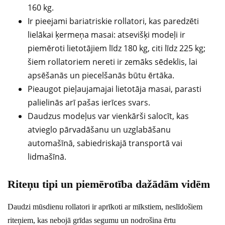
160 kg.
Ir pieejami bariatriskie rollatori, kas paredzēti
lielākai ķermeņa masai: atsevišķi modeļi ir
piemēroti lietotājiem līdz 180 kg, citi līdz 225 kg;
šiem rollatoriem nereti ir zemāks sēdeklis, lai
apsēšanās un piecelšanās būtu ērtāka.
Pieaugot pieļaujamajai lietotāja masai, parasti
palielinās arī pašas ierīces svars.
Daudzus modeļus var vienkārši salocīt, kas
atvieglo pārvadāšanu un uzglabāšanu
automašīnā, sabiedriskajā transportā vai
lidmašīnā.
Riteņu tipi un piemērotība dažādām vidēm
Daudzi mūsdienu rollatori ir aprīkoti ar mīkstiem, neslīdošiem
riteņiem, kas nebojā grīdas segumu un nodrošina ērtu