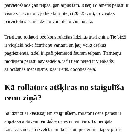
pārvietošanos gan telpās, gan ārpus tām. Riteņu diametrs parasti ir
vismaz 15 cm, un, jo lielāki ir riteņi (20–25 cm), jo vieglāk
pārvietoties pa nelīdzenu vai irdenu virsmu ārā.
Trīsriteņu rollatori pēc konstrukcijas līdzinās trīsritenim. Tie bieži
ir vieglāki nekā četrriteņu varianti un ļauj veikt asākus
pagriezienus, tādēļ ir īpaši piemēroti šaurām telpām. Trīsriteņu
modeļiem parasti nav sēdekļa, taču tiem nereti ir vienkāršs
salocīšanas mehānisms, kas ir ērts, dodoties ceļā.
Kā rollators atšķiras no staigulīša
cenu ziņā?
Salīdzinot ar klasiskajiem staigulīšiem, rollatoru cena parasti ir
augstāka aptuveni par dažiem desmitiem eiro. Tomēr gala
izmaksas nosaka izvēlētās funkcijas un piederumi, tāpēc pirms