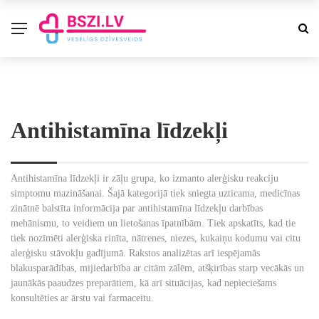
Antihistamīna līdzekļi
Antihistamīna līdzekļi ir zāļu grupa, ko izmanto alerģisku reakciju
simptomu mazināšanai. Šajā kategorijā tiek sniegta uzticama, medicīnas
zinātnē balstīta informācija par antihistamīna līdzekļu darbības
mehānismu, to veidiem un lietošanas īpatnībām. Tiek apskatīts, kad tie
tiek nozīmēti alerģiska rinīta, nātrenes, niezes, kukaiņu kodumu vai citu
alerģisku stāvokļu gadījumā. Rakstos analizētas arī iespējamās
blakusparādības, mijiedarbība ar citām zālēm, atšķirības starp vecākās un
jaunākās paaudzes preparātiem, kā arī situācijas, kad nepieciešams
konsultēties ar ārstu vai farmaceitu.