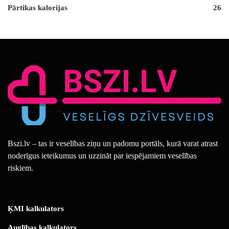
Pārtikas kalorijas
26
Bszi.lv – tas ir veselības ziņu un padomu portāls, kurā varat atrast
noderīgus ieteikumus un uzzināt par iespējamiem veselības
riskiem.
ĶMI kalkulators
Auglības kalkulators