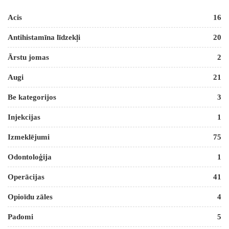
Acis
16
Antihistamīna līdzekļi
20
Ārstu jomas
2
Augi
21
Be kategorijos
3
Injekcijas
1
Izmeklējumi
75
Odontoloģija
1
Operācijas
41
Opioīdu zāles
4
Padomi
5