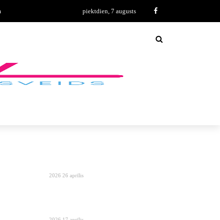
m
piektdien, 7 augusts
2026 26 aprīlis
2026 17 aprīlis