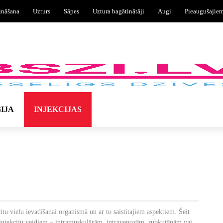
ināšana
Uzturs
Sāpes
Uztura bagātinātāji
Augi
Pieaugušajie
IJA
INJEKCIJAS
 citu vielu ievadīšanai organismā un ar to saistītajiem aspektiem. Šeit
m injekciju veidiem – intramuskulārām, intravenozām, subkutānām vai