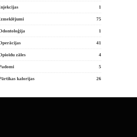
Injekcijas
1
Izmeklējumi
75
Odontoloģija
1
Operācijas
41
Opioīdu zāles
4
Padomi
5
Pārtikas kalorijas
26