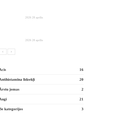
2026 28 aprīlis
2026 28 aprīlis
Acis
16
Antihistamīna līdzekļi
20
Ārstu jomas
2
Augi
21
Be kategorijos
3