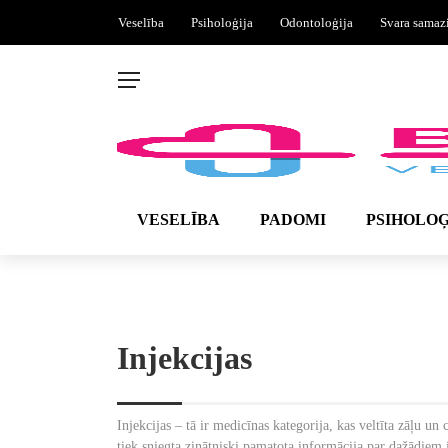
Veselība
Psiholoģija
Odontoloģija
Svara samaz
VESELĪBA
PADOMI
PSIHOLOĢ
Injekcijas
Injekcijas – tā ir medicīnas kategorija, kas veltīta zāļu un
tiek sniegta zinātniski pamatota informācija par dažādie