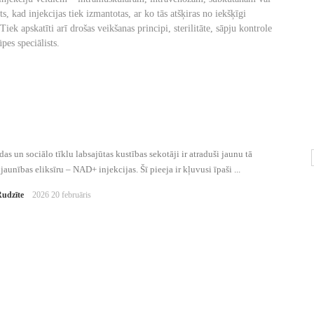
s, kad injekcijas tiek izmantotas, ar ko tās atšķiras no iekšķīgi
ek apskatīti arī drošas veikšanas principi, sterilitāte, sāpju kontrole
ūpes speciālists.
as un sociālo tīklu labsajūtas kustības sekotāji ir atraduši jaunu tā
jaunības eliksīru – NAD+ injekcijas. Šī pieeja ir kļuvusi īpaši ...
Rudzīte
2026 20 februāris