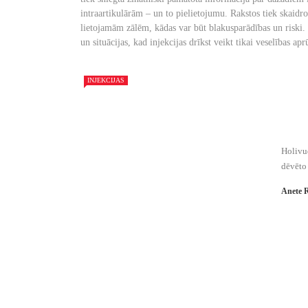
intraartikulārām – un to pielietojumu. Rakstos tiek skaidrot
lietojamām zālēm, kādas var būt blakusparādības un riski. Ti
un situācijas, kad injekcijas drīkst veikt tikai veselības apr
INJEKCIJAS
Holivud
dēvēto 
Anete 