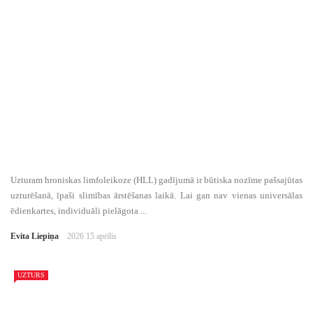
Uzturam hroniskas limfoleikoze (HLL) gadījumā ir būtiska nozīme pašsajūtas
uzturēšanā, īpaši slimības ārstēšanas laikā. Lai gan nav vienas universālas
ēdienkartes, individuāli pielāgota ...
Evita Liepiņa
2026 15 aprīlis
UZTURS