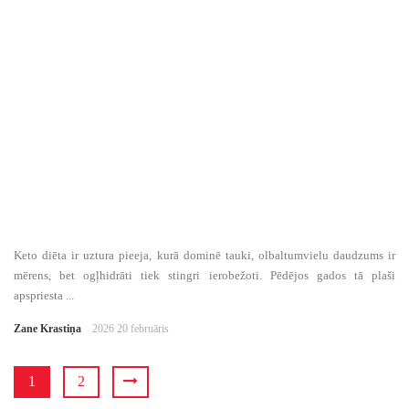
Keto diēta ir uztura pieeja, kurā dominē tauki, olbaltumvielu daudzums ir
mērens, bet ogļhidrāti tiek stingri ierobežoti. Pēdējos gados tā plaši
apspriesta ...
Zane Krastiņa
2026 20 februāris
1
2