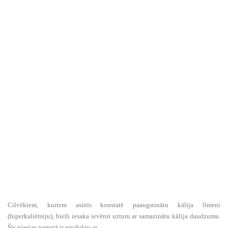
Cilvēkiem, kuriem asinīs konstatē paaugstinātu kālija līmeni
(hiperkaliēmiju), bieži iesaka ievērot uzturu ar samazinātu kālija daudzumu.
Šīs pieejas pamatā ir produktu ar ...