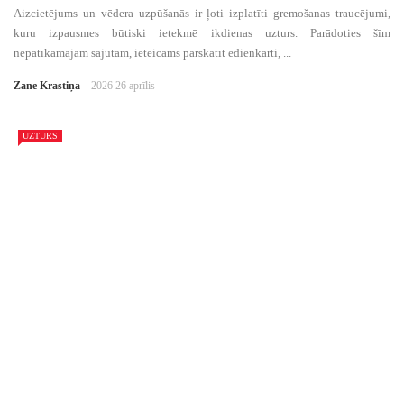
Aizcietējums un vēdera uzpūšanās ir ļoti izplatīti gremošanas traucējumi,
kuru izpausmes būtiski ietekmē ikdienas uzturs. Parādoties šīm
nepatīkamajām sajūtām, ieteicams pārskatīt ēdienkarti, ...
Zane Krastiņa
2026 26 aprīlis
UZTURS