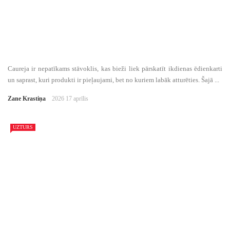
Caureja ir nepatīkams stāvoklis, kas bieži liek pārskatīt ikdienas ēdienkarti
un saprast, kuri produkti ir pieļaujami, bet no kuriem labāk atturēties. Šajā ...
Zane Krastiņa
2026 17 aprīlis
UZTURS