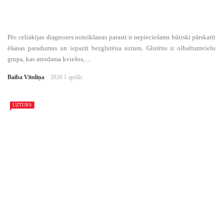
Pēc celiakijas diagnozes noteikšanas parasti ir nepieciešams būtiski pārskatīt
ēšanas paradumus un iepazīt bezglutēna uzturu. Glutēns ir olbaltumvielu
grupa, kas atrodama kviešos, ...
Baiba Vītoliņa
2026 1 aprīlis
UZTURS