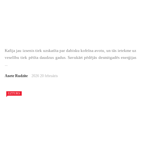
Kafija jau izsenis tiek uzskatīta par dabisku kofeīna avotu, un tās ietekme uz
veselību tiek pētīta daudzus gadus. Savukārt pēdējās desmitgadēs enerģijas
...
Anete Rudzīte
2026 20 februāris
UZTURS