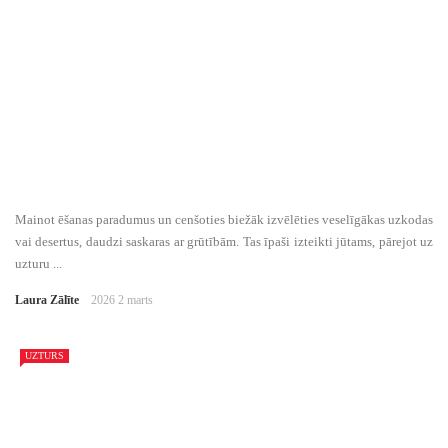
Mainot ēšanas paradumus un cenšoties biežāk izvēlēties veselīgākas uzkodas
vai desertus, daudzi saskaras ar grūtībām. Tas īpaši izteikti jūtams, pārejot uz
uzturu ...
Laura Zālīte
2026 2 marts
UZTURS