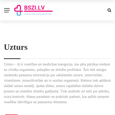
Uzturs
Uzturs – tā ir veselības un medicīnas kategorija, kas pēta pārtikas ietekmi
uz cilvēka organismu, pašsajūtu un slimību profilaksi. Šeit tiek sniegta
zinātniski pamatota informācija par sabalansētu uzturu, uzturvielām,
vitamīniem, minerālvielām un to nozīmi organismā. Rakstos tiek aplūkoti
dažādi uztura modeļi, īpašas diētas, uztura vajadzības dažādos dzīves
posmos un noteiktu slimību gadījumā. Tiek analizēti arī mīti par pārtiku,
svara kontrole, ēšanas paradumi un praktiski padomi, kas palīdz pieņemt
veselībai labvēlīgus un pamatotus lēmumus.