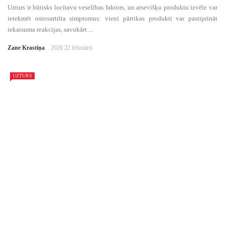
Uzturs ir būtisks locītavu veselības faktors, un atsevišķu produktu izvēle var
ietekmēt osteoartrīta simptomus: vieni pārtikas produkti var pastiprināt
iekaisuma reakcijas, savukārt ...
Zane Krastiņa
2026 22 februāris
UZTURS