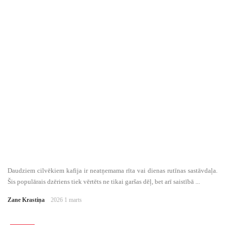
Daudziem cilvēkiem kafija ir neatņemama rīta vai dienas rutīnas sastāvdaļa.
Šis populārais dzēriens tiek vērtēts ne tikai garšas dēļ, bet arī saistībā ...
Zane Krastiņa
2026 1 marts