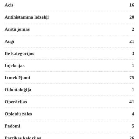
Acis
16
Antihistamīna līdzekļi
20
Ārstu jomas
2
Augi
21
Be kategorijos
3
Injekcijas
1
Izmeklējumi
75
Odontoloģija
1
Operācijas
41
Opioīdu zāles
4
Padomi
5
Pārtikas kalorijas
26