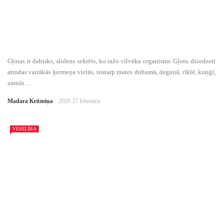
Gļotas ir dabisks, slidens sekrēts, ko ražo cilvēka organisms. Gļotu dziedzeri
atrodas vairākās ķermeņa vietās, tostarp mutes dobumā, degunā, rīklē, kuņģī,
zarnās ...
Madara Krūmiņa
2026 27 februāris
VESELĪBA