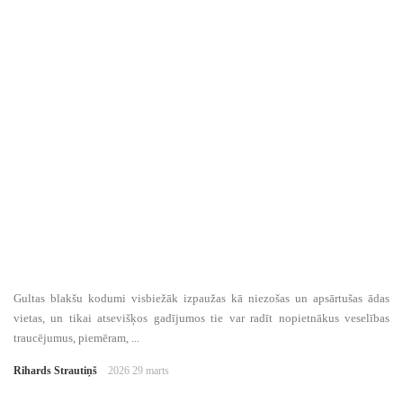
Gultas blakšu kodumi visbiežāk izpaužas kā niezošas un apsārtušas ādas
vietas, un tikai atsevišķos gadījumos tie var radīt nopietnākus veselības
traucējumus, piemēram, ...
Rihards Strautiņš
2026 29 marts