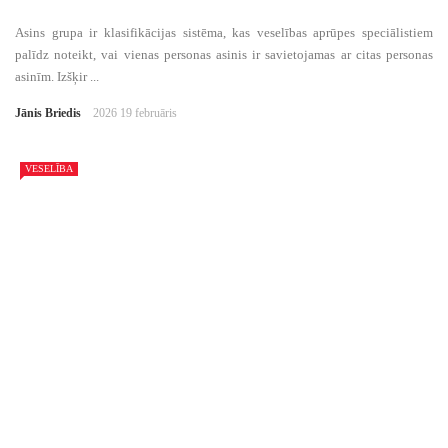
Asins grupa ir klasifikācijas sistēma, kas veselības aprūpes speciālistiem
palīdz noteikt, vai vienas personas asinis ir savietojamas ar citas personas
asinīm. Izšķir ...
Jānis Briedis
2026 19 februāris
VESELĪBA