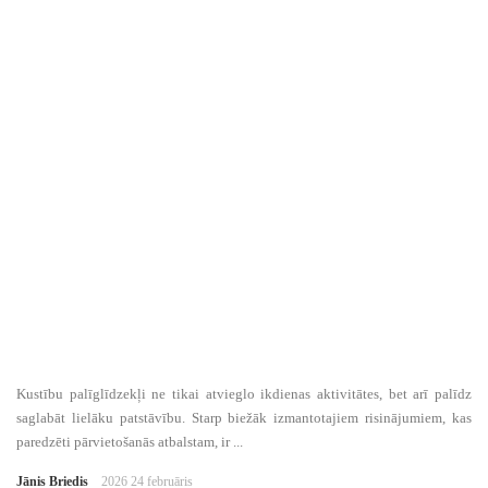
Kustību palīglīdzekļi ne tikai atvieglo ikdienas aktivitātes, bet arī palīdz
saglabāt lielāku patstāvību. Starp biežāk izmantotajiem risinājumiem, kas
paredzēti pārvietošanās atbalstam, ir ...
Jānis Briedis
2026 24 februāris