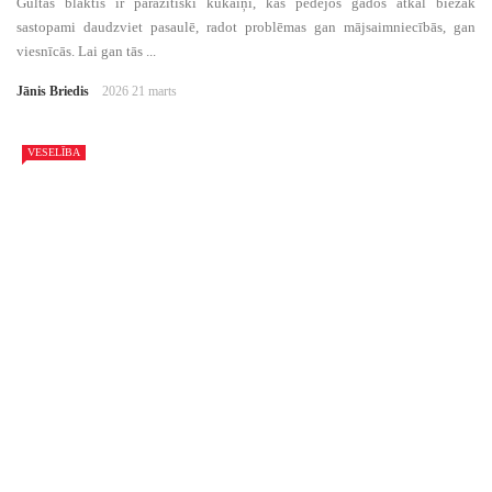
Gultas blaktis ir parazītiski kukaiņi, kas pēdējos gados atkal biežāk
sastopami daudzviet pasaulē, radot problēmas gan mājsaimniecībās, gan
viesnīcās. Lai gan tās ...
Jānis Briedis
2026 21 marts
VESELĪBA