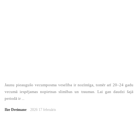
Jaunu pieaugušo vecumposma veselība ir nozīmīga, tomēr arī 20–24 gadu
vecumā iespējamas nopietnas slimības un traumas. Lai gan daudzi šajā
periodā ir ...
Ilze Dreimane
2026 17 februāris