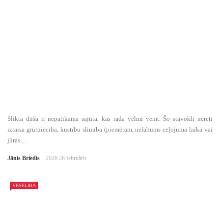
Slikta dūša ir nepatīkama sajūta, kas rada vēlmi vemt. Šo stāvokli nereti
izraisa grūtniecība, kustību slimība (piemēram, nelabums ceļojuma laikā vai
jūras ...
Jānis Briedis
2026 26 februāris
VESELĪBA