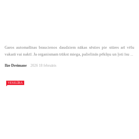
Garos automašīnas braucienos daudziem nākas sēsties pie stūres arī vēlu
vakarā vai naktī. Ja organismam trūkst miega, palielinās pēkšņu un ļoti īsu ...
Ilze Dreimane
2026 18 februāris
VESELĪBA