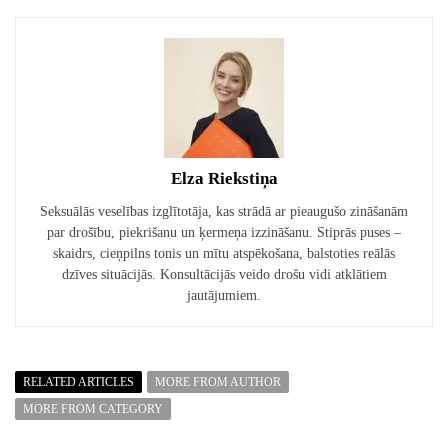
Elza Riekstiņa
Seksuālās veselības izglītotāja, kas strādā ar pieaugušo zināšanām
par drošību, piekrišanu un ķermeņa izzināšanu. Stiprās puses –
skaidrs, cieņpilns tonis un mītu atspēkošana, balstoties reālās
dzīves situācijās. Konsultācijās veido drošu vidi atklātiem
jautājumiem.
RELATED ARTICLES
MORE FROM AUTHOR
MORE FROM CATEGORY