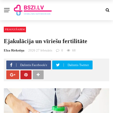
PIEAUGUŠAJIEM
Ejakulācija un vīriešu fertilitāte
Elza Riekstiņa
2026 27 februāris
0
68
Dalintis Facebook'e
Dalintis Twitter