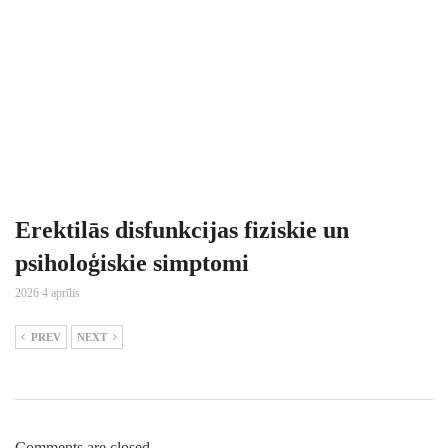
Erektilās disfunkcijas fiziskie un
psiholoģiskie simptomi
2026 4 aprīlis
PREV
NEXT
Comments are closed.