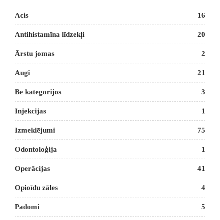
Acis
16
Antihistamīna līdzekļi
20
Ārstu jomas
2
Augi
21
Be kategorijos
3
Injekcijas
1
Izmeklējumi
75
Odontoloģija
1
Operācijas
41
Opioīdu zāles
4
Padomi
5