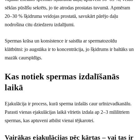
sēklas pūslīšu sekrēts, jo tie atrodas prostatas tuvumā. Apmēram
20–30 % šķidruma veidojas prostatā, savukārt pārējo daļu
nodrošina citu dziedzeru izdalījumi.
Spermas krāsa un konsistence ir saistīta ar spermatozoīdu
klātbūtni: jo augstāka ir to koncentrācija, jo šķidrums ir baltāks un
mazāk caurspīdīgs.
Kas notiek spermas izdalīšanās
laikā
Ejakulācija ir process, kurā sperma izdalās caur urīnizvadkanālu.
Parasti vienas ejakulācijas laikā vīrietis izdala ap 2–3 mililitriem
spermas, kas aptuveni atbilst vienai tējkarotei.
Vairākas ejakulācijas pēc kārtas – vai tas ir