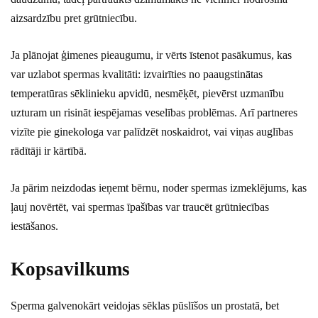
aizsardzību pret grūtniecību.
Ja plānojat ģimenes pieaugumu, ir vērts īstenot pasākumus, kas
var uzlabot spermas kvalitāti: izvairīties no paaugstinātas
temperatūras sēklinieku apvidū, nesmēķēt, pievērst uzmanību
uzturam un risināt iespējamas veselības problēmas. Arī partneres
vizīte pie ginekologa var palīdzēt noskaidrot, vai viņas auglības
rādītāji ir kārtībā.
Ja pārim neizdodas ieņemt bērnu, noder spermas izmeklējums, kas
ļauj novērtēt, vai spermas īpašības var traucēt grūtniecības
iestāšanos.
Kopsavilkums
Sperma galvenokārt veidojas sēklas pūslīšos un prostatā, bet