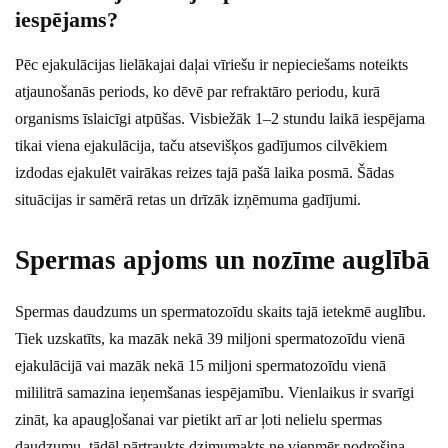
iespējams?
Pēc ejakulācijas lielākajai daļai vīriešu ir nepieciešams noteikts
atjaunošanās periods, ko dēvē par refraktāro periodu, kurā
organisms īslaicīgi atpūšas. Visbiežāk 1–2 stundu laikā iespējama
tikai viena ejakulācija, taču atsevišķos gadījumos cilvēkiem
izdodas ejakulēt vairākas reizes tajā pašā laika posmā. Šādas
situācijas ir samērā retas un drīzāk izņēmuma gadījumi.
Spermas apjoms un nozīme auglībā
Spermas daudzums un spermatozoīdu skaits tajā ietekmē auglību.
Tiek uzskatīts, ka mazāk nekā 39 miljoni spermatozoīdu vienā
ejakulācijā vai mazāk nekā 15 miljoni spermatozoīdu vienā
mililitrā samazina ieņemšanas iespējamību. Vienlaikus ir svarīgi
zināt, ka apaugļošanai var pietikt arī ar ļoti nelielu spermas
daudzumu, tādēļ pārtraukts dzimumakts ne vienmēr nodrošina