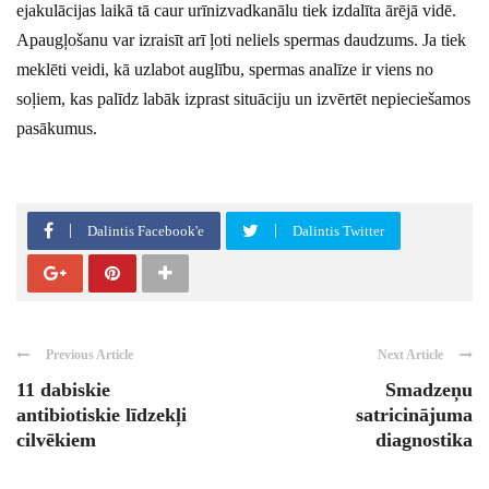
ejakulācijas laikā tā caur urīnizvadkanālu tiek izdalīta ārējā vidē.
Apaugļošanu var izraisīt arī ļoti neliels spermas daudzums. Ja tiek
meklēti veidi, kā uzlabot auglību, spermas analīze ir viens no
soļiem, kas palīdz labāk izprast situāciju un izvērtēt nepieciešamos
pasākumus.
Dalintis Facebook'e
Dalintis Twitter
Previous Article
Next Article
11 dabiskie
Smadzeņu
antibiotiskie līdzekļi
satricinājuma
cilvēkiem
diagnostika