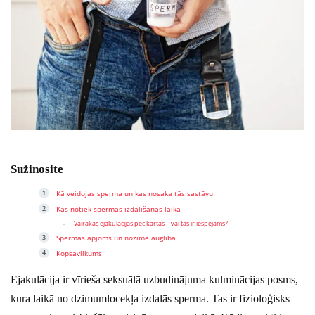
Sužinosite
Kā veidojas sperma un kas nosaka tās sastāvu
Kas notiek spermas izdalīšanās laikā
Vairākas ejakulācijas pēc kārtas – vai tas ir iespējams?
Spermas apjoms un nozīme auglībā
Kopsavilkums
Ejakulācija ir vīrieša seksuālā uzbudinājuma kulminācijas posms,
kura laikā no dzimumlocekļa izdalās sperma. Tas ir fizioloģisks