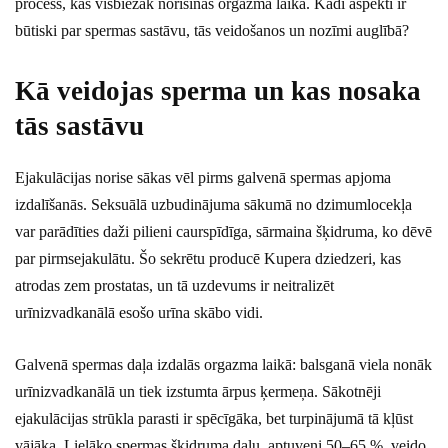
process, kas visbiežāk norisinās orgazma laikā. Kādi aspekti ir
būtiski par spermas sastāvu, tās veidošanos un nozīmi auglībā?
Kā veidojas sperma un kas nosaka
tās sastāvu
Ejakulācijas norise sākas vēl pirms galvenā spermas apjoma
izdalīšanās. Seksuālā uzbudinājuma sākumā no dzimumlocekļa
var parādīties daži pilieni caurspīdīga, sārmaina šķidruma, ko dēvē
par pirmsejakulātu. Šo sekrētu producē Kupera dziedzeri, kas
atrodas zem prostatas, un tā uzdevums ir neitralizēt
urīnizvadkanālā esošo urīna skābo vidi.
Galvenā spermas daļa izdalās orgazma laikā: balsganā viela nonāk
urīnizvadkanālā un tiek izstumta ārpus ķermeņa. Sākotnēji
ejakulācijas strūkla parasti ir spēcīgāka, bet turpinājumā tā kļūst
vājāka. Lielāko spermas šķidruma daļu, aptuveni 50–65 %, veido