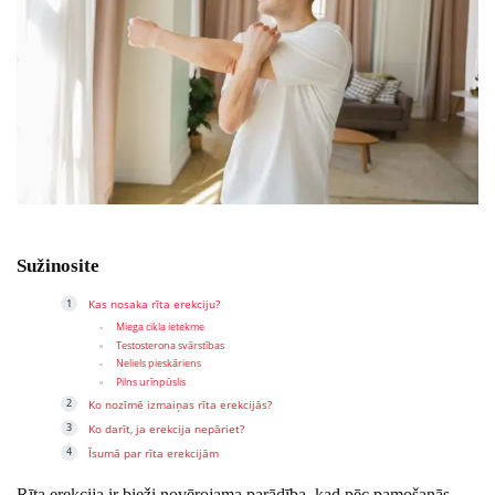
Sužinosite
Kas nosaka rīta erekciju?
Miega cikla ietekme
Testosterona svārstības
Neliels pieskāriens
Pilns urīnpūslis
Ko nozīmē izmaiņas rīta erekcijās?
Ko darīt, ja erekcija nepāriet?
Īsumā par rīta erekcijām
Rīta erekcija ir bieži novērojama parādība, kad pēc pamošanās