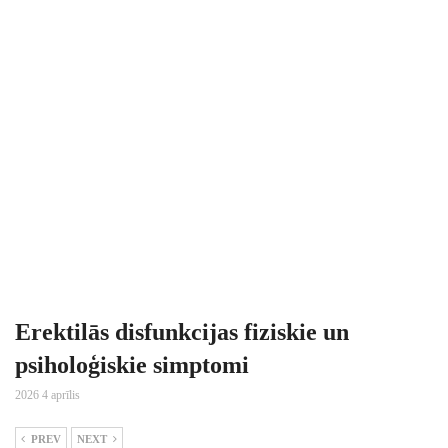
Erektilās disfunkcijas fiziskie un
psiholoģiskie simptomi
2026 4 aprīlis
PREV
NEXT