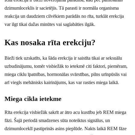
dzimumloceklis ir sacietējis. Tā parasti ir normāla organisma
reakcija un daudziem cilvēkiem parādās no rīta, turklāt erekcija
var ilgt tikai dažas minūtes vai saglabāties ilgāk.
Kas nosaka rīta erekciju?
Bieži tiek uzskatīts, ka šāda erekcija ir saistīta tikai ar seksuālu
uzbudinājumu, tomēr visbiežāk to ietekmē citi faktori, piemēram,
miega ciklu īpatnības, hormonālas svārstības, pilns urīnpūslis vai
arī viegls mehānisks kairinājums, kas var rasties miega laikā.
Miega cikla ietekme
Rīta erekcija visbiežāk sakrīt ar ātro acu kustību jeb REM miega
fāzi. Šajā periodā smadzenes sūta noteiktus signālus, un
dzimumloceklī pastiprinās asins pieplūde. Nakts laikā REM fāze