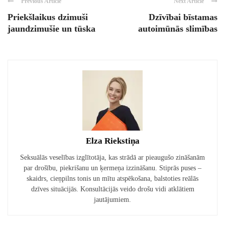
Previous Article
Next Article
Priekšlaikus dzimuši
Dzīvībai bīstamas
jaundzimušie un tūska
autoimūnās slimības
Elza Riekstiņa
Seksuālās veselības izglītotāja, kas strādā ar pieaugušo zināšanām
par drošību, piekrišanu un ķermeņa izzināšanu. Stiprās puses –
skaidrs, cieņpilns tonis un mītu atspēkošana, balstoties reālās
dzīves situācijās. Konsultācijās veido drošu vidi atklātiem
jautājumiem.