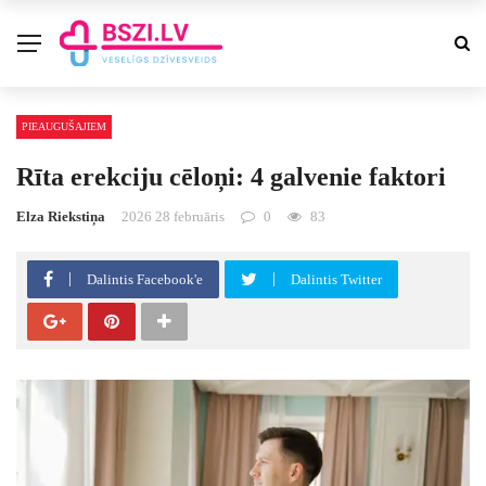
PIEAUGUŠAJIEM
Rīta erekciju cēloņi: 4 galvenie faktori
Elza Riekstiņa
2026 28 februāris
0
83
Dalintis Facebook'e
Dalintis Twitter