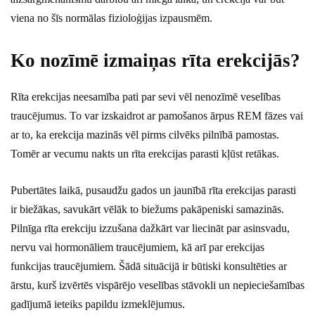
viena no šīs normālas fizioloģijas izpausmēm.
Ko nozīmē izmaiņas rīta erekcijās?
Rīta erekcijas neesamība pati par sevi vēl nenozīmē veselības
traucējumus. To var izskaidrot ar pamošanos ārpus REM fāzes vai
ar to, ka erekcija mazinās vēl pirms cilvēks pilnībā pamostas.
Tomēr ar vecumu nakts un rīta erekcijas parasti kļūst retākas.
Pubertātes laikā, pusaudžu gados un jaunībā rīta erekcijas parasti
ir biežākas, savukārt vēlāk to biežums pakāpeniski samazinās.
Pilnīga rīta erekciju izzušana dažkārt var liecināt par asinsvadu,
nervu vai hormonāliem traucējumiem, kā arī par erekcijas
funkcijas traucējumiem. Šādā situācijā ir būtiski konsultēties ar
ārstu, kurš izvērtēs vispārējo veselības stāvokli un nepieciešamības
gadījumā ieteiks papildu izmeklējumus.