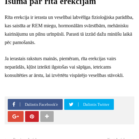
Īsumā par rīta erekcijām
Rīta erekcija ir ierasta un veselībai labvēlīga fizioloģiska parādība,
kas saistīta ar REM miegu, hormonālām svārstībām, mehānisku
kairinājumu un pilnu urīnpūsli. Parasti tā izzūd dažu minūšu laikā
pēc pamošanās.
Ja ierastais raksturs mainās, piemēram, rīta erekcijas vairs
neparādās, kļūst izteikti ilgstošas vai sāpīgas, ieteicams
konsultēties ar ārstu, lai izvērtētu vispārējo veselības stāvokli.
Dalintis Facebook'e
Dalintis Twitter