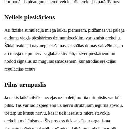
hormonālais pieaugums nereti veicina rīta erekcijas parādīšanos.
Neliels pieskāriens
Arī fiziska stimulācija miega laikā, piemēram, pidžamas vai palaga
auduma viegls pieskāriens dzimumloceklim, var izraisīt erekciju.
Šādai reakcijai nav nepieciešamas seksuālas domas vai vēlmes, jo
arī miegā maņu nervi saglabā aktivitāti, uztver pieskārienu un
nodod signālus uz muguras smadzenēm, kur atrodas erekcijas
regulācijas centrs.
Pilns urīnpūslis
Ja nakts laikā cilvēks neceļas uz tualeti, no rīta urīnpūslis var būt
pilns. Tas var radīt spiedienu uz nervu struktūrām iegurņa apvidū,
tostarp uz krustu nervu, kas ir tieši iesaistīts miera stāvokļa
erekciju mehānismos. Šis process tiek saistīts ar organisma
aizsargmehānismu darbību arī miega laikā, un erekcija var būt