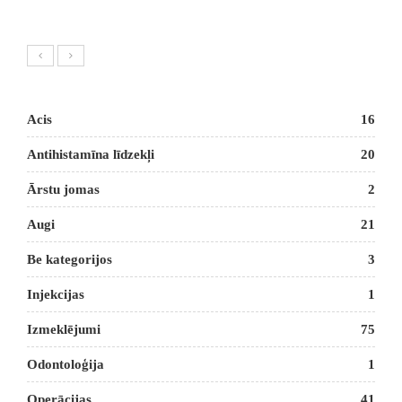
Acis
16
Antihistamīna līdzekļi
20
Ārstu jomas
2
Augi
21
Be kategorijos
3
Injekcijas
1
Izmeklējumi
75
Odontoloģija
1
Operācijas
41