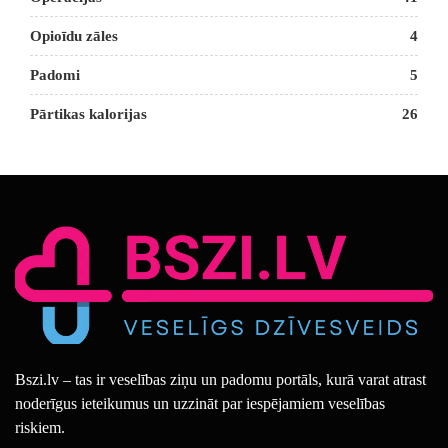
Opioīdu zāles
4
Padomi
5
Pārtikas kalorijas
26
Bszi.lv – tas ir veselības ziņu un padomu portāls, kurā varat atrast
noderīgus ieteikumus un uzzināt par iespējamiem veselības
riskiem.