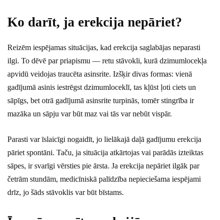
Ko darīt, ja erekcija nepāriet?
Reizēm iespējamas situācijas, kad erekcija saglabājas neparasti
ilgi. To dēvē par priapismu — retu stāvokli, kurā dzimumlocekļa
apvidū veidojas traucēta asinsrite. Izšķir divas formas: vienā
gadījumā asinis iestrēgst dzimumloceklī, tas kļūst ļoti ciets un
sāpīgs, bet otrā gadījumā asinsrite turpinās, tomēr stingrība ir
mazāka un sāpju var būt maz vai tās var nebūt vispār.
Parasti var īslaicīgi nogaidīt, jo lielākajā daļā gadījumu erekcija
pāriet spontāni. Taču, ja situācija atkārtojas vai parādās izteiktas
sāpes, ir svarīgi vērsties pie ārsta. Ja erekcija nepāriet ilgāk par
četrām stundām, medicīniskā palīdzība nepieciešama iespējami
drīz, jo šāds stāvoklis var būt bīstams.