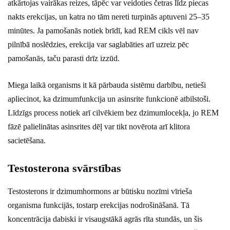
atkārtojas vairākas reizes, tāpēc var veidoties četras līdz piecas
nakts erekcijas, un katra no tām nereti turpinās aptuveni 25–35
minūtes. Ja pamošanās notiek brīdī, kad REM cikls vēl nav
pilnībā noslēdzies, erekcija var saglabāties arī uzreiz pēc
pamošanās, taču parasti drīz izzūd.
Miega laikā organisms it kā pārbauda sistēmu darbību, netieši
apliecinot, ka dzimumfunkcija un asinsrite funkcionē atbilstoši.
Līdzīgs process notiek arī cilvēkiem bez dzimumlocekļa, jo REM
fāzē palielinātas asinsrites dēļ var tikt novērota arī klitora
sacietēšana.
Testosterona svārstības
Testosterons ir dzimumhormons ar būtisku nozīmi vīrieša
organisma funkcijās, tostarp erekcijas nodrošināšanā. Tā
koncentrācija dabiski ir visaugstākā agrās rīta stundās, un šis