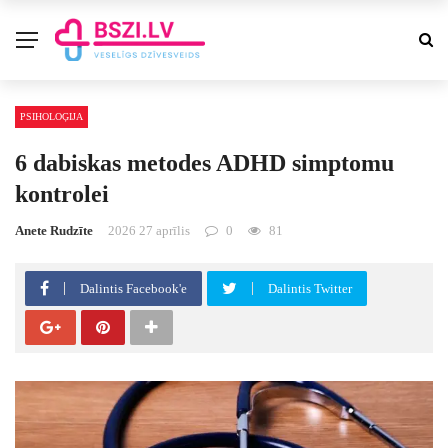
PSIHOLOĢIJA
6 dabiskas metodes ADHD simptomu
kontrolei
Anete Rudzīte
2026 27 aprīlis
0
81
Dalintis Facebook'e
Dalintis Twitter