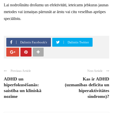
Lai nodrošinātu drošumu un efektivitāti, ieteicams jebkuras jaunas
metodes vai izmaiņas pārrunāt ar ārstu vai citu veselības aprūpes
speciālistu.
Dalintis Facebook'e
Dalintis Twitter
Previous Article
Next Article
ADHD un
Kas ir ADHD
hiperfokusēšanās:
(uzmanības deficīta un
saistība un klīniskā
hiperaktivitātes
nozīme
sindroms)?