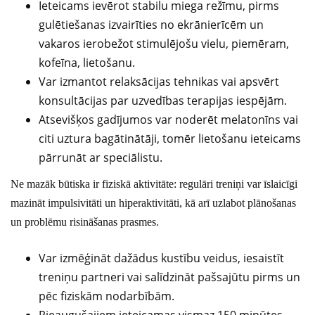
Ieteicams ievērot stabilu miega režīmu, pirms
gulētiešanas izvairīties no ekrānierīcēm un
vakaros ierobežot stimulējošu vielu, piemēram,
kofeīna, lietošanu.
Var izmantot relaksācijas tehnikas vai apsvērt
konsultācijas par uzvedības terapijas iespējām.
Atsevišķos gadījumos var noderēt melatonīns vai
citi uztura bagātinātāji, tomēr lietošanu ieteicams
pārrunāt ar speciālistu.
Ne mazāk būtiska ir fiziskā aktivitāte: regulāri treniņi var īslaicīgi
mazināt impulsivitāti un hiperaktivitāti, kā arī uzlabot plānošanas
un problēmu risināšanas prasmes.
Var izmēģināt dažādus kustību veidus, iesaistīt
treniņu partneri vai salīdzināt pašsajūtu pirms un
pēc fiziskām nodarbībām.
Pieaugušajiem ieteicamas vismaz 150 minūtes