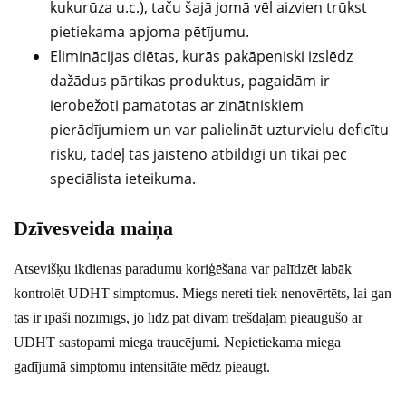
kukurūza u.c.), taču šajā jomā vēl aizvien trūkst
pietiekama apjoma pētījumu.
Eliminācijas diētas, kurās pakāpeniski izslēdz
dažādus pārtikas produktus, pagaidām ir
ierobežoti pamatotas ar zinātniskiem
pierādījumiem un var palielināt uzturvielu deficītu
risku, tādēļ tās jāīsteno atbildīgi un tikai pēc
speciālista ieteikuma.
Dzīvesveida maiņa
Atsevišķu ikdienas paradumu koriģēšana var palīdzēt labāk
kontrolēt UDHT simptomus. Miegs nereti tiek nenovērtēts, lai gan
tas ir īpaši nozīmīgs, jo līdz pat divām trešdaļām pieaugušo ar
UDHT sastopami miega traucējumi. Nepietiekama miega
gadījumā simptomu intensitāte mēdz pieaugt.