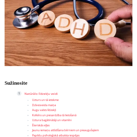
Sužinosite
Natūrālo līdzekļu veidi
Uzturs un tā ietekme
Dzīvesveida maiņa
Augu valsts līdzekļi
Kofeīns un piesardzība tā lietošanā
Uztura bagātinātāji un vitamīni
Ēteriskās eļļas
Jaunu iemaņu attīstīšana bērniem un pieaugušajiem
Papildu psiholoģiskā atbalsta iespējas