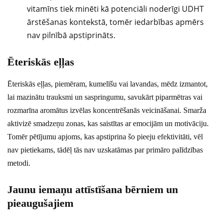
vitamīns tiek minēti kā potenciāli noderīgi UDHT
ārstēšanas kontekstā, tomēr iedarbības apmērs
nav pilnībā apstiprināts.
Ēteriskās eļļas
Ēteriskās eļļas, piemēram, kumelīšu vai lavandas, mēdz izmantot,
lai mazinātu trauksmi un saspringumu, savukārt piparmētras vai
rozmarīna aromātus izvēlas koncentrēšanās veicināšanai. Smarža
aktivizē smadzeņu zonas, kas saistītas ar emocijām un motivāciju.
Tomēr pētījumu apjoms, kas apstiprina šo pieeju efektivitāti, vēl
nav pietiekams, tādēļ tās nav uzskatāmas par primāro palīdzības
metodi.
Jaunu iemaņu attīstīšana bērniem un
pieaugušajiem