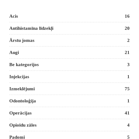
Acis
16
Antihistamīna līdzekļi
20
Ārstu jomas
2
Augi
21
Be kategorijos
3
Injekcijas
1
Izmeklējumi
75
Odontoloģija
1
Operācijas
41
Opioīdu zāles
4
Padomi
5