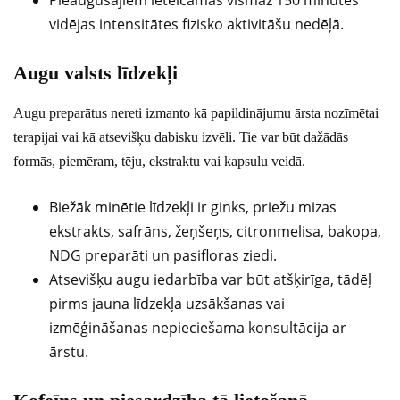
vidējas intensitātes fizisko aktivitāšu nedēļā.
Augu valsts līdzekļi
Augu preparātus nereti izmanto kā papildinājumu ārsta nozīmētai
terapijai vai kā atsevišķu dabisku izvēli. Tie var būt dažādās
formās, piemēram, tēju, ekstraktu vai kapsulu veidā.
Biežāk minētie līdzekļi ir ginks, priežu mizas
ekstrakts, safrāns, žeņšeņs, citronmelisa, bakopa,
NDG preparāti un pasifloras ziedi.
Atsevišķu augu iedarbība var būt atšķirīga, tādēļ
pirms jauna līdzekļa uzsākšanas vai
izmēģināšanas nepieciešama konsultācija ar
ārstu.