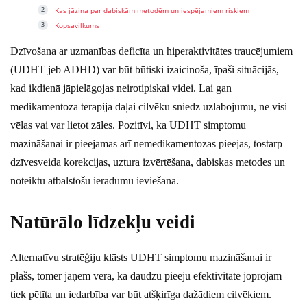
Kas jāzina par dabiskām metodēm un iespējamiem riskiem
Kopsavilkums
Dzīvošana ar uzmanības deficīta un hiperaktivitātes traucējumiem
(UDHT jeb ADHD) var būt būtiski izaicinoša, īpaši situācijās,
kad ikdienā jāpielāgojas neirotipiskai videi. Lai gan
medikamentoza terapija daļai cilvēku sniedz uzlabojumu, ne visi
vēlas vai var lietot zāles. Pozitīvi, ka UDHT simptomu
mazināšanai ir pieejamas arī nemedikamentozas pieejas, tostarp
dzīvesveida korekcijas, uztura izvērtēšana, dabiskas metodes un
noteiktu atbalstošu ieradumu ieviešana.
Natūrālo līdzekļu veidi
Alternatīvu stratēģiju klāsts UDHT simptomu mazināšanai ir
plašs, tomēr jāņem vērā, ka daudzu pieeju efektivitāte joprojām
tiek pētīta un iedarbība var būt atšķirīga dažādiem cilvēkiem.