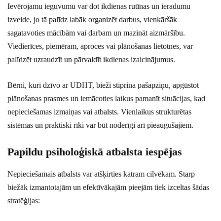
Ievērojamu ieguvumu var dot ikdienas rutīnas un ieradumu
izveide, jo tā palīdz labāk organizēt darbus, vienkāršāk
sagatavoties mācībām vai darbam un mazināt aizmāršību.
Viedierīces, piemēram, aproces vai plānošanas lietotnes, var
palīdzēt uzraudzīt un pārvaldīt ikdienas izaicinājumus.
Bērni, kuri dzīvo ar UDHT, bieži stiprina pašapziņu, apgūstot
plānošanas prasmes un iemācoties laikus pamanīt situācijas, kad
nepieciešamas izmaiņas vai atbalsts. Vienlaikus strukturētas
sistēmas un praktiski rīki var būt noderīgi arī pieaugušajiem.
Papildu psiholoģiskā atbalsta iespējas
Nepieciešamais atbalsts var atšķirties katram cilvēkam. Starp
biežāk izmantotajām un efektīvākajām pieejām tiek izceltas šādas
stratēģijas: