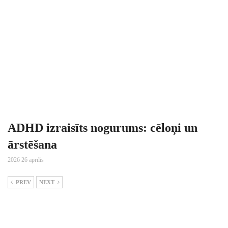
ADHD izraisīts nogurums: cēloņi un
ārstēšana
2026 26 aprīlis
PREV
NEXT