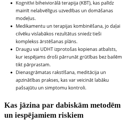
Kognitīvi biheiviorālā terapija (KBT), kas palīdz
mainīt nelabvēlīgus uzvedības un domāšanas
modeļus.
Medikamentu un terapijas kombinēšana, jo daļai
cilvēku vislabākos rezultātus sniedz tieši
komplekss ārstēšanas plāns.
Draugu vai UDHT izprotošas kopienas atbalsts,
kur iespējams droši pārrunāt grūtības bez bailēm
tikt pārprastam.
Dienasgrāmatas rakstīšana, meditācija un
apzinātības prakses, kas var veicināt labāku
pašsajūtu un simptomu kontroli.
Kas jāzina par dabiskām metodēm
un iespējamiem riskiem