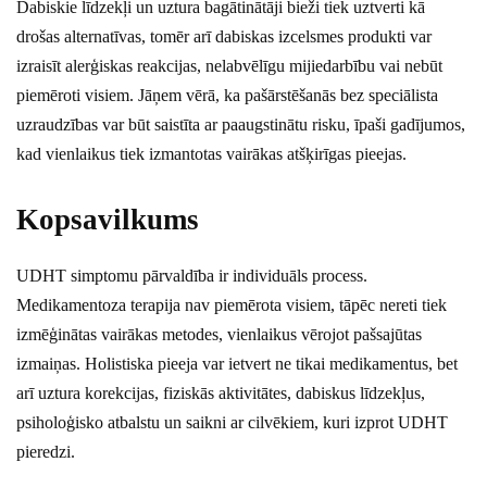
Dabiskie līdzekļi un uztura bagātinātāji bieži tiek uztverti kā
drošas alternatīvas, tomēr arī dabiskas izcelsmes produkti var
izraisīt alerģiskas reakcijas, nelabvēlīgu mijiedarbību vai nebūt
piemēroti visiem. Jāņem vērā, ka pašārstēšanās bez speciālista
uzraudzības var būt saistīta ar paaugstinātu risku, īpaši gadījumos,
kad vienlaikus tiek izmantotas vairākas atšķirīgas pieejas.
Kopsavilkums
UDHT simptomu pārvaldība ir individuāls process.
Medikamentoza terapija nav piemērota visiem, tāpēc nereti tiek
izmēģinātas vairākas metodes, vienlaikus vērojot pašsajūtas
izmaiņas. Holistiska pieeja var ietvert ne tikai medikamentus, bet
arī uztura korekcijas, fiziskās aktivitātes, dabiskus līdzekļus,
psiholoģisko atbalstu un saikni ar cilvēkiem, kuri izprot UDHT
pieredzi.