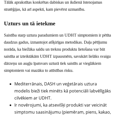
Tālāk aprakstītas konkrētas dabiskas un ikdienā īstenojamas
stratēģijas, kā arī aspekti, kam pievērst uzmanību.
Uzturs un tā ietekme
Saistība starp uztura paradumiem un UDHT simptomiem ir pētīta
daudzus gadus, izmantojot atšķirīgas metodikas. Daļa pētījumu
norāda, ka biežāka saldu un treknu produktu lietošana var būt
saistīta ar izteiktākām UDHT izpausmēm, savukārt lielāks svaigu
dārzeņu un augļu īpatsvars uzturā tiek saistīts ar vieglākiem
simptomiem vai mazāku to attīstības risku.
Mediterrānais, DASH un veģetārais uztura
modelis bieži tiek minēts kā potenciāli labvēlīgāks
cilvēkiem ar UDHT.
Ir novērojumi, ka atsevišķi produkti var veicināt
simptomu saasinājumu (piemēram, piens, kakao,