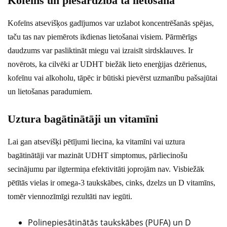
Kofeīns un piesardzība tā lietošanā
Kofeīns atsevišķos gadījumos var uzlabot koncentrēšanās spējas,
taču tas nav piemērots ikdienas lietošanai visiem. Pārmērīgs
daudzums var pasliktināt miegu vai izraisīt sirdsklauves. Ir
novērots, ka cilvēki ar UDHT biežāk lieto enerģijas dzērienus,
kofeīnu vai alkoholu, tāpēc ir būtiski pievērst uzmanību pašsajūtai
un lietošanas paradumiem.
Uztura bagātinātāji un vitamīni
Lai gan atsevišķi pētījumi liecina, ka vitamīni vai uztura
bagātinātāji var mazināt UDHT simptomus, pārliecinošu
secinājumu par ilgtermiņa efektivitāti joprojām nav. Visbiežāk
pētītās vielas ir omega-3 taukskābes, cinks, dzelzs un D vitamīns,
tomēr viennozīmīgi rezultāti nav iegūti.
Polinepiesātinātās taukskābes (PUFA) un D