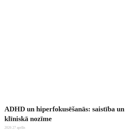
ADHD un hiperfokusēšanās: saistība un
klīniskā nozīme
2026 27 aprīlis