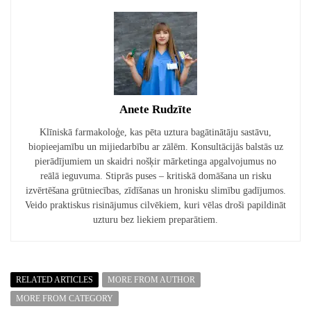
Anete Rudzīte
Klīniskā farmakoloģe, kas pēta uztura bagātinātāju sastāvu,
biopieejamību un mijiedarbību ar zālēm. Konsultācijās balstās uz
pierādījumiem un skaidri nošķir mārketinga apgalvojumus no
reālā ieguvuma. Stiprās puses – kritiskā domāšana un risku
izvērtēšana grūtniecības, zīdīšanas un hronisku slimību gadījumos.
Veido praktiskus risinājumus cilvēkiem, kuri vēlas droši papildināt
uzturu bez liekiem preparātiem.
RELATED ARTICLES
MORE FROM AUTHOR
MORE FROM CATEGORY