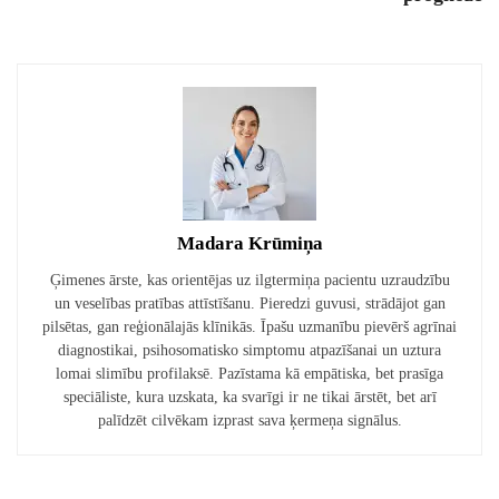
Madara Krūmiņa
Ģimenes ārste, kas orientējas uz ilgtermiņa pacientu uzraudzību
un veselības pratības attīstīšanu. Pieredzi guvusi, strādājot gan
pilsētas, gan reģionālajās klīnikās. Īpašu uzmanību pievērš agrīnai
diagnostikai, psihosomatisko simptomu atpazīšanai un uztura
lomai slimību profilaksē. Pazīstama kā empātiska, bet prasīga
speciāliste, kura uzskata, ka svarīgi ir ne tikai ārstēt, bet arī
palīdzēt cilvēkam izprast sava ķermeņa signālus.