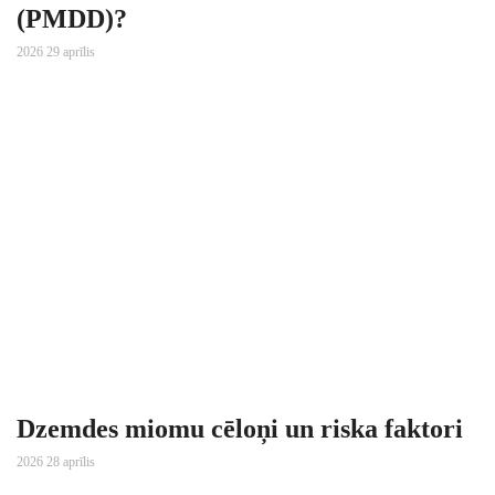
(PMDD)?
2026 29 aprīlis
Dzemdes miomu cēloņi un riska faktori
2026 28 aprīlis