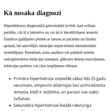
Kā nosaka diagnozi
Hiperhidrozes diagnostikā galvenokārt izvērtē, kad svīšana
parādās, cik tā ir intensīva un vai tai ir identificējams iemesls.
Daudzos gadījumos pietiek ar sarunu ar pacientu un fizisku
apskati, bet atsevišķās situācijās nepieciešami laboratoriskie
izmeklējumi. Piemēram, asins analīzes var palīdzēt noteikt
vairogdziedzera funkcijas izmaiņas, glikozes līmeņa traucējumus,
infekcijas pazīmes vai citus iespējamos cēloņus.
Primāra hiperhidroze visbiežāk sākas līdz 25 gadu
vecumam, simptomi atkārtojas bez acīmredzama
iemesla, bieži ir iedzimta, un parasti nav nakts
svīšanas.
Sekundāra hiperhidroze biežāk raksturīga