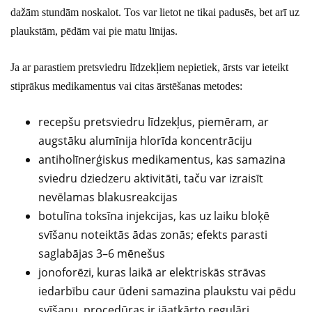
dažām stundām noskalot. Tos var lietot ne tikai padusēs, bet arī uz
plaukstām, pēdām vai pie matu līnijas.
Ja ar parastiem pretsviedru līdzekļiem nepietiek, ārsts var ieteikt
stiprākus medikamentus vai citas ārstēšanas metodes:
recepšu pretsviedru līdzekļus, piemēram, ar
augstāku alumīnija hlorīda koncentrāciju
antiholīnerģiskus medikamentus, kas samazina
sviedru dziedzeru aktivitāti, taču var izraisīt
nevēlamas blakusreakcijas
botulīna toksīna injekcijas, kas uz laiku bloķē
svīšanu noteiktās ādas zonās; efekts parasti
saglabājas 3–6 mēnešus
jonoforēzi, kuras laikā ar elektriskās strāvas
iedarbību caur ūdeni samazina plaukstu vai pēdu
svīšanu, procedūras ir jāatkārto regulāri