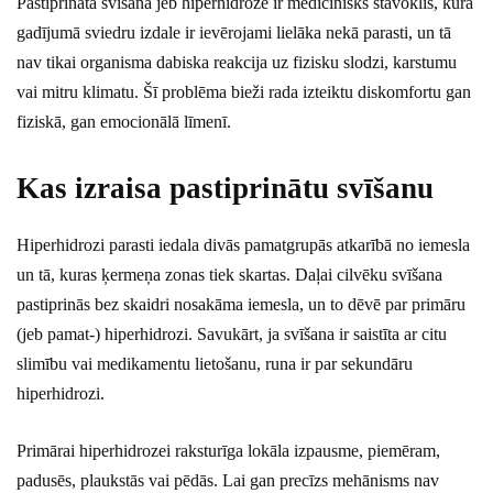
Pastiprināta svīšana jeb hiperhidroze ir medicīnisks stāvoklis, kura
gadījumā sviedru izdale ir ievērojami lielāka nekā parasti, un tā
nav tikai organisma dabiska reakcija uz fizisku slodzi, karstumu
vai mitru klimatu. Šī problēma bieži rada izteiktu diskomfortu gan
fiziskā, gan emocionālā līmenī.
Kas izraisa pastiprinātu svīšanu
Hiperhidrozi parasti iedala divās pamatgrupās atkarībā no iemesla
un tā, kuras ķermeņa zonas tiek skartas. Daļai cilvēku svīšana
pastiprinās bez skaidri nosakāma iemesla, un to dēvē par primāru
(jeb pamat-) hiperhidrozi. Savukārt, ja svīšana ir saistīta ar citu
slimību vai medikamentu lietošanu, runa ir par sekundāru
hiperhidrozi.
Primārai hiperhidrozei raksturīga lokāla izpausme, piemēram,
padusēs, plaukstās vai pēdās. Lai gan precīzs mehānisms nav