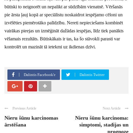
būtiski to neignorēt un nepalikt ar sūdzībām vienatnē. Vēršanās
pie ārsta ļauj kopā ar speciālistu noskaidrot iespējamo cēloni un
izvēlēties piemērotāko palīdzību. Nereti nepieciešams kombinēt
vairākas pieejas un izmēģināt dažādas iespējas, līdz tiek panākts
vēlamais rezultāts. Būtiskākais ir tas, ka šo stāvokli parasti var
kontrolēt un mazināt tā ietekmi uz ikdienas dzīvi.
Dalintis Facebook'e
Dalintis Twitter
Previous Article
Next Article
Nieru šūnu karcinomas
Nieru šūnu karcinoma:
ārstēšana
simptomi, stadijas un
prognoze