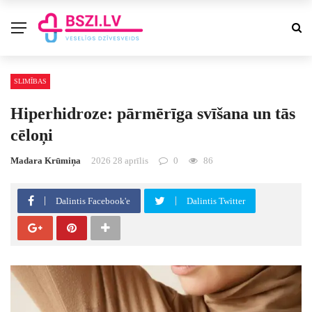
SLIMĪBAS
Hiperhidroze: pārmērīga svīšana un tās
cēloņi
Madara Krūmiņa
2026 28 aprīlis
0
86
Dalintis Facebook'e
Dalintis Twitter