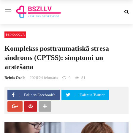
PSIHOLOĢIJA
Komplekss posttraumatiskā stresa
sindroms (CPTSS): simptomi un
ārstēšana
Reinis Ozols
2026 24 februāris
0
81
Dalintis Facebook'e
Dalintis Twitter