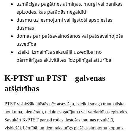
uzmācīgas pagātnes atmiņas, murgi vai panikas
epizodes, kas parādās negaidīti
dusmu uzliesmojumi vai ilgstoši apspiestas
dusmas
domas par pašsavainošanos vai pašsavainojoša
uzvedība
izteikti izmainīta seksuālā uzvedība: no
pārmērīgas aktivitātes līdz pilnīgai atturībai
K-PTST un PTST – galvenās
atšķirības
PTST visbiežāk attīstās pēc atsevišķa, izteikti smaga traumatiska
notikuma, piemēram, nelaimes gadījuma vai vardarbības epizodes.
Savukārt K-PTST parasti rodas ilgstošas traumas rezultātā,
visbiežāk bērnībā, un tiem raksturīgs plašāks simptomu kopums.