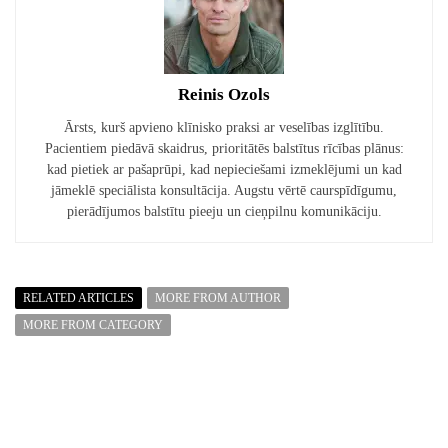
Reinis Ozols
Ārsts, kurš apvieno klīnisko praksi ar veselības izglītību.
Pacientiem piedāvā skaidrus, prioritātēs balstītus rīcības plānus:
kad pietiek ar pašaprūpi, kad nepieciešami izmeklējumi un kad
jāmeklē speciālista konsultācija. Augstu vērtē caurspīdīgumu,
pierādījumos balstītu pieeju un cieņpilnu komunikāciju.
RELATED ARTICLES
MORE FROM AUTHOR
MORE FROM CATEGORY