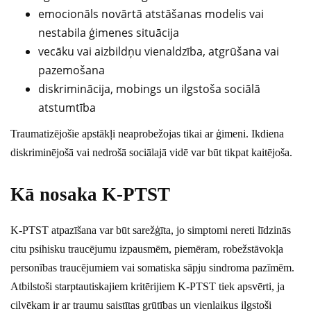
emocionāls novārtā atstāšanas modelis vai
nestabila ģimenes situācija
vecāku vai aizbildņu vienaldzība, atgrūšana vai
pazemošana
diskriminācija, mobings un ilgstoša sociālā
atstumtība
Traumatizējošie apstākļi neaprobežojas tikai ar ģimeni. Ikdiena
diskriminējošā vai nedrošā sociālajā vidē var būt tikpat kaitējoša.
Kā nosaka K-PTST
K-PTST atpazīšana var būt sarežģīta, jo simptomi nereti līdzinās
citu psihisku traucējumu izpausmēm, piemēram, robežstāvokļa
personības traucējumiem vai somatiska sāpju sindroma pazīmēm.
Atbilstoši starptautiskajiem kritērijiem K-PTST tiek apsvērti, ja
cilvēkam ir ar traumu saistītas grūtības un vienlaikus ilgstoši