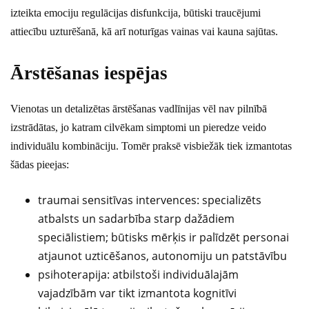
izteikta emociju regulācijas disfunkcija, būtiski traucējumi
attiecību uzturēšanā, kā arī noturīgas vainas vai kauna sajūtas.
Ārstēšanas iespējas
Vienotas un detalizētas ārstēšanas vadlīnijas vēl nav pilnībā
izstrādātas, jo katram cilvēkam simptomi un pieredze veido
individuālu kombināciju. Tomēr praksē visbiežāk tiek izmantotas
šādas pieejas:
traumai sensitīvas intervences: specializēts
atbalsts un sadarbība starp dažādiem
speciālistiem; būtisks mērķis ir palīdzēt personai
atjaunot uzticēšanos, autonomiju un patstāvību
psihoterapija: atbilstoši individuālajām
vajadzībām var tikt izmantota kognitīvi