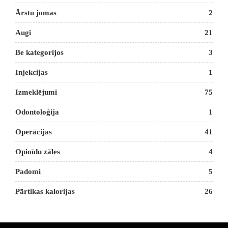
Ārstu jomas
2
Augi
21
Be kategorijos
3
Injekcijas
1
Izmeklējumi
75
Odontoloģija
1
Operācijas
41
Opioīdu zāles
4
Padomi
5
Pārtikas kalorijas
26