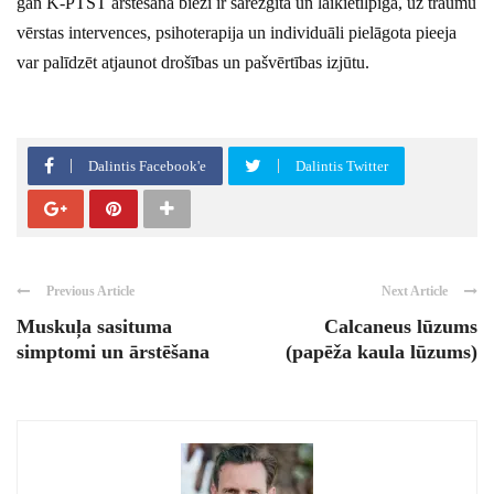
gan K-PTST ārstēšana bieži ir sarežģīta un laikietilpīga, uz traumu
vērstas intervences, psihoterapija un individuāli pielāgota pieeja
var palīdzēt atjaunot drošības un pašvērtības izjūtu.
Dalintis Facebook'e
Dalintis Twitter
Previous Article
Next Article
Muskuļa sasituma
Calcaneus lūzums
simptomi un ārstēšana
(papēža kaula lūzums)