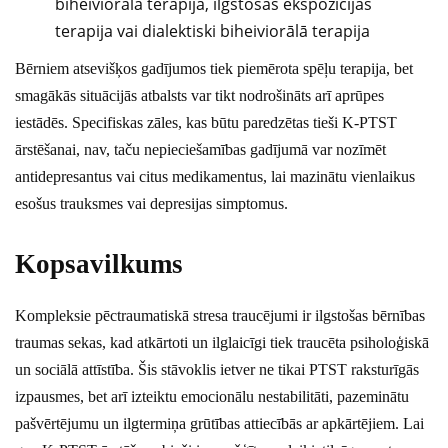
biheiviorālā terapija, ilgstošas ekspozīcijas
terapija vai dialektiski biheiviorālā terapija
Bērniem atsevišķos gadījumos tiek piemērota spēļu terapija, bet
smagākās situācijās atbalsts var tikt nodrošināts arī aprūpes
iestādēs. Specifiskas zāles, kas būtu paredzētas tieši K-PTST
ārstēšanai, nav, taču nepieciešamības gadījumā var nozīmēt
antidepresantus vai citus medikamentus, lai mazinātu vienlaikus
esošus trauksmes vai depresijas simptomus.
Kopsavilkums
Kompleksie pēctraumatiskā stresa traucējumi ir ilgstošas bērnības
traumas sekas, kad atkārtoti un ilglaicīgi tiek traucēta psiholoģiskā
un sociālā attīstība. Šis stāvoklis ietver ne tikai PTST raksturīgās
izpausmes, bet arī izteiktu emocionālu nestabilitāti, pazeminātu
pašvērtējumu un ilgtermiņa grūtības attiecībās ar apkārtējiem. Lai