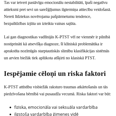
Tas var ietvert pastāvīgu emocionālu nestabilitāti, īpaši negatīvu
attieksmi pret sevi un sarežģījumus ilgtermiņa attiecību veidošanā.
Nereti līdztekus novērojama pašpārmetumu tendence,
bezpalīdzības izjūta un izteikta vainas sajūta.
Lai gan diagnostikas vadlīnijās K-PTST vēl ne vienmēr ir pilnībā
nostiprināti kā atsevišķa diagnoze, šī klīniskā problemātika ir
aprakstīta nozīmīgās starptautiskās slimību klasifikācijas sistēmās
un arvien biežāk tiek aplūkota atšķirti no klasiskā PTST.
Iespējamie cēloņi un riska faktori
K-PTST attīstību visbiežāk raksturo traumas atkārtošanās un tās
piedzīvošana bērnībā vai pusaudža vecumā. Riska faktori var būt:
fiziska, emocionāla vai seksuāla vardarbība
ilgstoša vardarbība ģimenes vidē