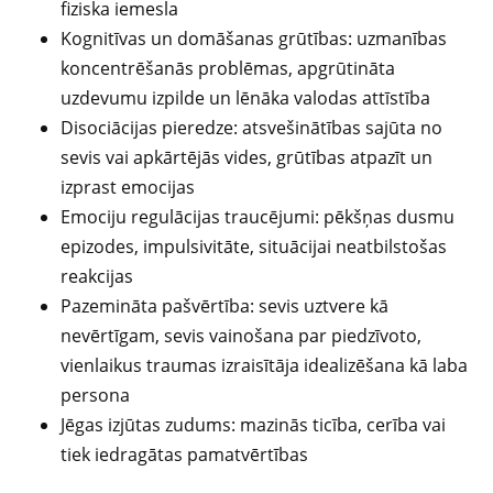
fiziska iemesla
Kognitīvas un domāšanas grūtības: uzmanības
koncentrēšanās problēmas, apgrūtināta
uzdevumu izpilde un lēnāka valodas attīstība
Disociācijas pieredze: atsvešinātības sajūta no
sevis vai apkārtējās vides, grūtības atpazīt un
izprast emocijas
Emociju regulācijas traucējumi: pēkšņas dusmu
epizodes, impulsivitāte, situācijai neatbilstošas
reakcijas
Pazemināta pašvērtība: sevis uztvere kā
nevērtīgam, sevis vainošana par piedzīvoto,
vienlaikus traumas izraisītāja idealizēšana kā laba
persona
Jēgas izjūtas zudums: mazinās ticība, cerība vai
tiek iedragātas pamatvērtības