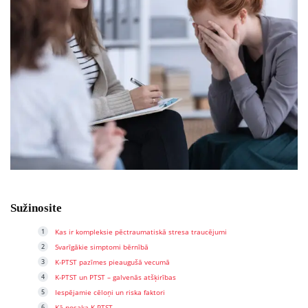
Sužinosite
Kas ir kompleksie pēctraumatiskā stresa traucējumi
Svarīgākie simptomi bērnībā
K-PTST pazīmes pieaugušā vecumā
K-PTST un PTST – galvenās atšķirības
Iespējamie cēloņi un riska faktori
Kā nosaka K-PTST