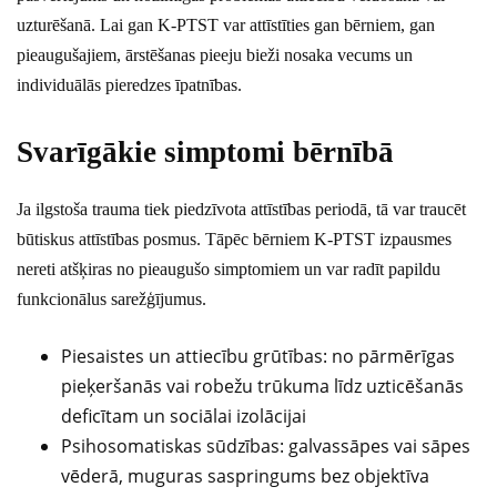
uzturēšanā. Lai gan K-PTST var attīstīties gan bērniem, gan
pieaugušajiem, ārstēšanas pieeju bieži nosaka vecums un
individuālās pieredzes īpatnības.
Svarīgākie simptomi bērnībā
Ja ilgstoša trauma tiek piedzīvota attīstības periodā, tā var traucēt
būtiskus attīstības posmus. Tāpēc bērniem K-PTST izpausmes
nereti atšķiras no pieaugušo simptomiem un var radīt papildu
funkcionālus sarežģījumus.
Piesaistes un attiecību grūtības: no pārmērīgas
pieķeršanās vai robežu trūkuma līdz uzticēšanās
deficītam un sociālai izolācijai
Psihosomatiskas sūdzības: galvassāpes vai sāpes
vēderā, muguras saspringums bez objektīva