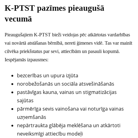
K-PTST pazīmes pieaugušā
vecumā
Pieaugušajiem K-PTST bieži veidojas pēc atkārtotas vardarbības
vai novārtā atstāšanas bērnībā, nereti ģimenes vidē. Tas var mainīt
cilvēka priekšstatus par sevi, attiecībām un pasauli kopumā.
Iespējamās izpausmes:
bezcerības un upura izjūta
norobežošanās un sociāla atsvešināšanās
pastāvīgas kauna, vainas un stigmatizācijas
sajūtas
pārmērīga sevis vainošana vai noturīga vainas
uzņemšanās
nepārtraukta glābēja meklēšana un atkārtoti
neveiksmīgi attiecību modeļi