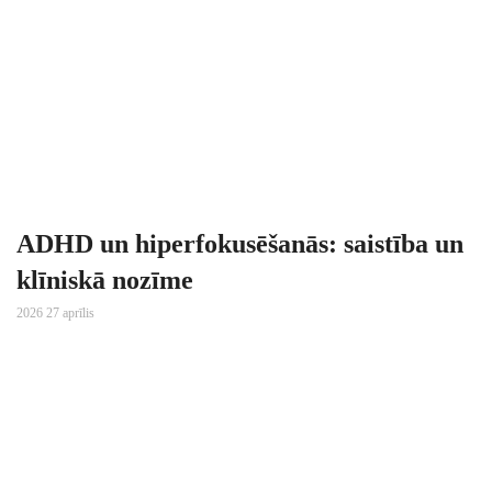
ADHD un hiperfokusēšanās: saistība un
klīniskā nozīme
2026 27 aprīlis