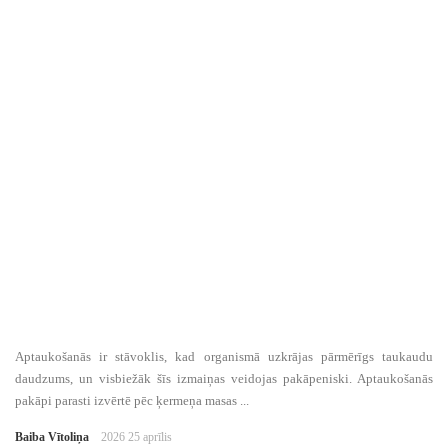
Aptaukošanās ir stāvoklis, kad organismā uzkrājas pārmērīgs taukaudu
daudzums, un visbiežāk šīs izmaiņas veidojas pakāpeniski. Aptaukošanās
pakāpi parasti izvērtē pēc ķermeņa masas ...
Baiba Vītoliņa
2026 25 aprīlis