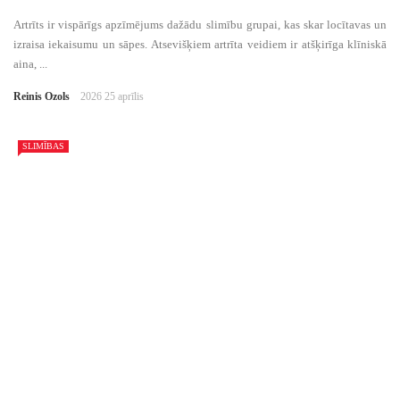
Artrīts ir vispārīgs apzīmējums dažādu slimību grupai, kas skar locītavas un
izraisa iekaisumu un sāpes. Atsevišķiem artrīta veidiem ir atšķirīga klīniskā
aina, ...
Reinis Ozols
2026 25 aprīlis
SLIMĪBAS