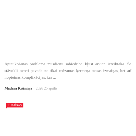
Aptaukošanās problēma mūsdienu sabiedrībā kļūst arvien izteiktāka. Šo
stāvokli nereti pavada ne tikai redzamas ķermeņa masas izmaiņas, bet arī
nopietnas komplikācijas, kas ...
Madara Krūmiņa
2026 25 aprīlis
SLIMĪBAS