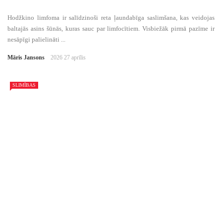
Hodžkino limfoma ir salīdzinoši reta ļaundabīga saslimšana, kas veidojas
baltajās asins šūnās, kuras sauc par limfocītiem. Visbiežāk pirmā pazīme ir
nesāpīgi palielināti ...
Māris Jansons
2026 27 aprīlis
SLIMĪBAS