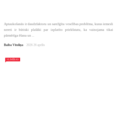
Aptaukošanās ir daudzfaktoru un sarežģīta veselības problēma, kuras iemesli
nereti ir būtiski plašāki par izplatīto priekšstatu, ka vainojama tikai
pārmērīga ēšana un ...
Baiba Vītoliņa
2026 26 aprīlis
SLIMĪBAS