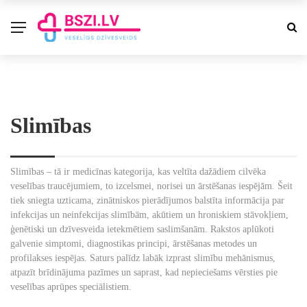
Slimības
Slimības – tā ir medicīnas kategorija, kas veltīta dažādiem cilvēka
veselības traucējumiem, to izcelsmei, norisei un ārstēšanas iespējām. Šeit
tiek sniegta uzticama, zinātniskos pierādījumos balstīta informācija par
infekcijas un neinfekcijas slimībām, akūtiem un hroniskiem stāvokļiem,
ģenētiski un dzīvesveida ietekmētiem saslimšanām. Rakstos aplūkoti
galvenie simptomi, diagnostikas principi, ārstēšanas metodes un
profilakses iespējas. Saturs palīdz labāk izprast slimību mehānismus,
atpazīt brīdinājuma pazīmes un saprast, kad nepieciešams vērsties pie
veselības aprūpes speciālistiem.