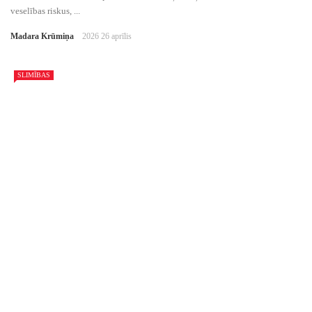
veselības riskus, ...
Madara Krūmiņa
2026 26 aprīlis
SLIMĪBAS