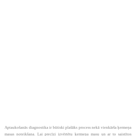
Aptaukošanās diagnostika ir būtiski plašāks process nekā vienkārša ķermeņa
masas noteikšana. Lai precīzi izvērtētu ķermeņa masu un ar to saistītos