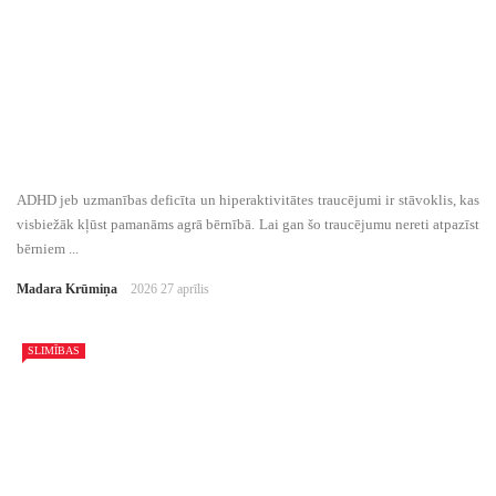
ADHD jeb uzmanības deficīta un hiperaktivitātes traucējumi ir stāvoklis, kas
visbiežāk kļūst pamanāms agrā bērnībā. Lai gan šo traucējumu nereti atpazīst
bērniem ...
Madara Krūmiņa
2026 27 aprīlis
SLIMĪBAS