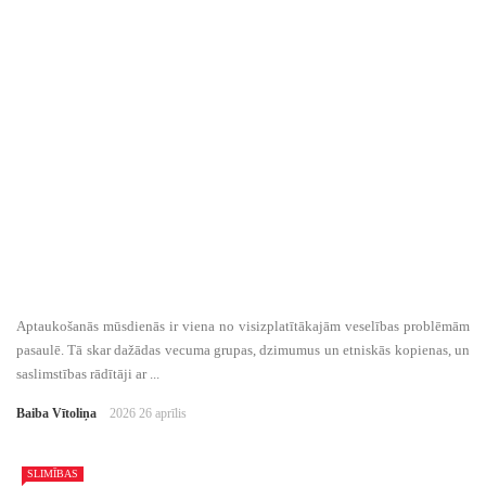
Aptaukošanās mūsdienās ir viena no visizplatītākajām veselības problēmām
pasaulē. Tā skar dažādas vecuma grupas, dzimumus un etniskās kopienas, un
saslimstības rādītāji ar ...
Baiba Vītoliņa
2026 26 aprīlis
SLIMĪBAS