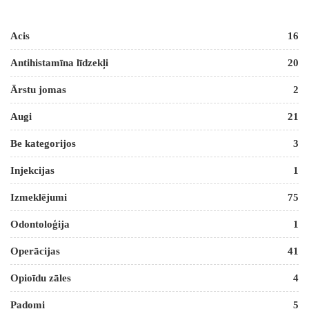
Acis
16
Antihistamīna līdzekļi
20
Ārstu jomas
2
Augi
21
Be kategorijos
3
Injekcijas
1
Izmeklējumi
75
Odontoloģija
1
Operācijas
41
Opioīdu zāles
4
Padomi
5