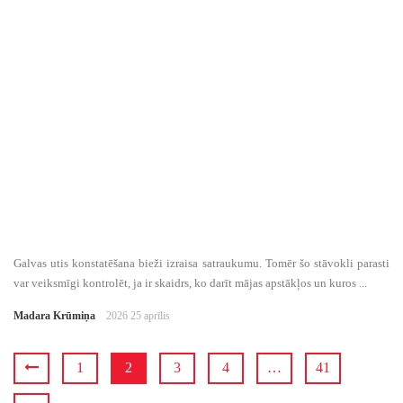
Galvas utis konstatēšana bieži izraisa satraukumu. Tomēr šo stāvokli parasti
var veiksmīgi kontrolēt, ja ir skaidrs, ko darīt mājas apstākļos un kuros ...
Madara Krūmiņa
2026 25 aprīlis
1
2
3
4
…
41