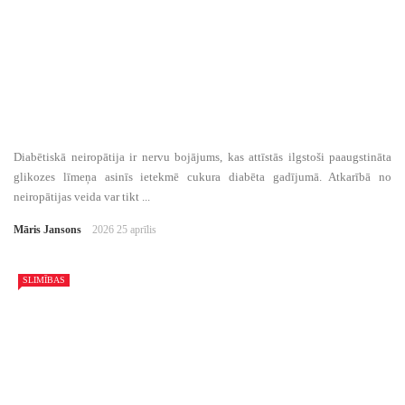
Diabētiskā neiropātija ir nervu bojājums, kas attīstās ilgstoši paaugstināta
glikozes līmeņa asinīs ietekmē cukura diabēta gadījumā. Atkarībā no
neiropātijas veida var tikt ...
Māris Jansons
2026 25 aprīlis
SLIMĪBAS