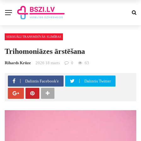
SEKSUĀLI TRANSMISĪVĀS SLIMĪBAS
Trihomoniāzes ārstēšana
Rihards Krūze
2026 18 marts
0
63
Dalintis Facebook'e
Dalintis Twitter