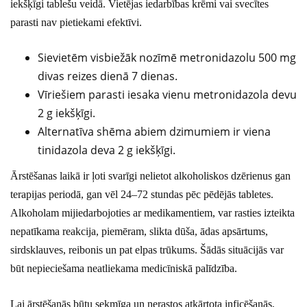
iekšķīgi tablešu veidā. Vietējas iedarbības krēmi vai svecītes
parasti nav pietiekami efektīvi.
Sievietēm visbiežāk nozīmē metronidazolu 500 mg
divas reizes dienā 7 dienas.
Vīriešiem parasti iesaka vienu metronidazola devu
2 g iekšķīgi.
Alternatīva shēma abiem dzimumiem ir viena
tinidazola deva 2 g iekšķīgi.
Ārstēšanas laikā ir ļoti svarīgi nelietot alkoholiskos dzērienus gan
terapijas periodā, gan vēl 24–72 stundas pēc pēdējās tabletes.
Alkoholam mijiedarbojoties ar medikamentiem, var rasties izteikta
nepatīkama reakcija, piemēram, slikta dūša, ādas apsārtums,
sirdsklauves, reibonis un pat elpas trūkums. Šādās situācijās var
būt nepieciešama neatliekama medicīniskā palīdzība.
Lai ārstēšanās būtu sekmīga un nerastos atkārtota inficēšanās,