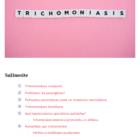
Sužinosite
Trihomoniāzes simptomi
Profilakse: kā pasargāties?
Pašsajūta saslimšanas laikā un simptomu mazināšana
Trihomoniāzes ārstēšana
Kad nepieciešama speciālistu palīdzība?
Trihomoniāzes ietekme uz grūtniecību un zīdīšanu
Pamatfakti par trihomoniāzi
Atbildes uz biežākajiem jautājumiem