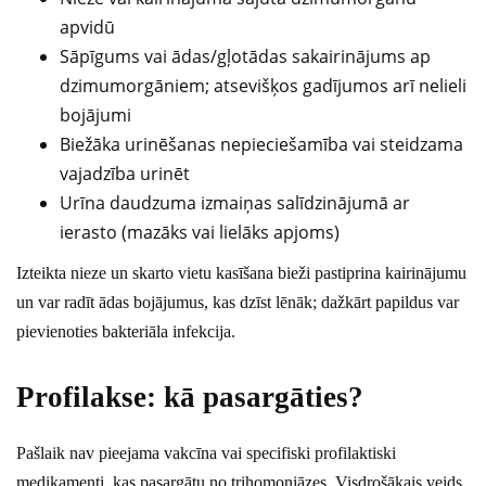
apvidū
Sāpīgums vai ādas/gļotādas sakairinājums ap
dzimumorgāniem; atsevišķos gadījumos arī nelieli
bojājumi
Biežāka urinēšanas nepieciešamība vai steidzama
vajadzība urinēt
Urīna daudzuma izmaiņas salīdzinājumā ar
ierasto (mazāks vai lielāks apjoms)
Izteikta nieze un skarto vietu kasīšana bieži pastiprina kairinājumu
un var radīt ādas bojājumus, kas dzīst lēnāk; dažkārt papildus var
pievienoties bakteriāla infekcija.
Profilakse: kā pasargāties?
Pašlaik nav pieejama vakcīna vai specifiski profilaktiski
medikamenti, kas pasargātu no trihomoniāzes. Visdrošākais veids,