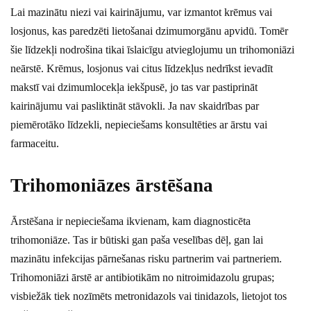
Lai mazinātu niezi vai kairinājumu, var izmantot krēmus vai
losjonus, kas paredzēti lietošanai dzimumorgānu apvidū. Tomēr
šie līdzekļi nodrošina tikai īslaicīgu atvieglojumu un trihomoniāzi
neārstē. Krēmus, losjonus vai citus līdzekļus nedrīkst ievadīt
makstī vai dzimumlocekļa iekšpusē, jo tas var pastiprināt
kairinājumu vai pasliktināt stāvokli. Ja nav skaidrības par
piemērotāko līdzekli, nepieciešams konsultēties ar ārstu vai
farmaceitu.
Trihomoniāzes ārstēšana
Ārstēšana ir nepieciešama ikvienam, kam diagnosticēta
trihomoniāze. Tas ir būtiski gan paša veselības dēļ, gan lai
mazinātu infekcijas pārnešanas risku partnerim vai partneriem.
Trihomoniāzi ārstē ar antibiotikām no nitroimidazolu grupas;
visbiežāk tiek nozīmēts metronidazols vai tinidazols, lietojot tos