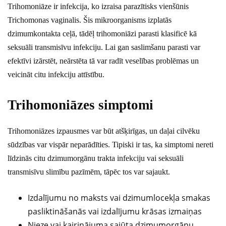
Trihomoniāze ir infekcija, ko izraisa parazītisks vienšūnis
Trichomonas vaginalis. Šis mikroorganisms izplatās
dzimumkontakta ceļā, tādēļ trihomoniāzi parasti klasificē kā
seksuāli transmisīvu infekciju. Lai gan saslimšanu parasti var
efektīvi izārstēt, neārstēta tā var radīt veselības problēmas un
veicināt citu infekciju attīstību.
Trihomoniāzes simptomi
Trihomoniāzes izpausmes var būt atšķirīgas, un daļai cilvēku
sūdzības var vispār neparādīties. Tipiski ir tas, ka simptomi nereti
līdzinās citu dzimumorgānu trakta infekciju vai seksuāli
transmisīvu slimību pazīmēm, tāpēc tos var sajaukt.
Izdalījumu no maksts vai dzimumlocekļa smakas
pasliktināšanās vai izdalījumu krāsas izmaiņas
Nieze vai kairinājuma sajūta dzimumorgānu