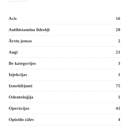
Acis
16
Antihistamīna līdzekļi
20
Ārstu jomas
2
Augi
21
Be kategorijos
3
Injekcijas
1
Izmeklējumi
75
Odontoloģija
1
Operācijas
41
Opioīdu zāles
4