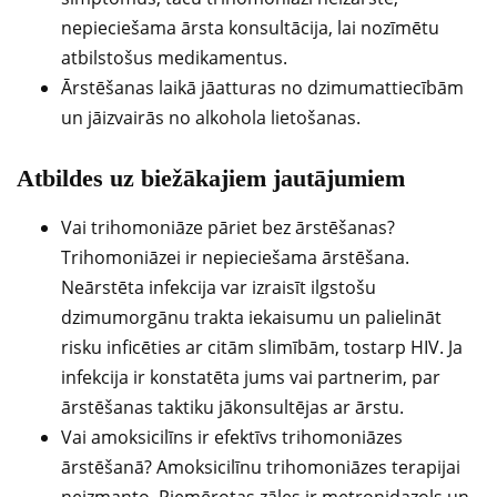
nepieciešama ārsta konsultācija, lai nozīmētu
atbilstošus medikamentus.
Ārstēšanas laikā jāatturas no dzimumattiecībām
un jāizvairās no alkohola lietošanas.
Atbildes uz biežākajiem jautājumiem
Vai trihomoniāze pāriet bez ārstēšanas?
Trihomoniāzei ir nepieciešama ārstēšana.
Neārstēta infekcija var izraisīt ilgstošu
dzimumorgānu trakta iekaisumu un palielināt
risku inficēties ar citām slimībām, tostarp HIV. Ja
infekcija ir konstatēta jums vai partnerim, par
ārstēšanas taktiku jākonsultējas ar ārstu.
Vai amoksicilīns ir efektīvs trihomoniāzes
ārstēšanā? Amoksicilīnu trihomoniāzes terapijai