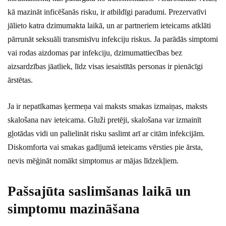
kā mazināt inficēšanās risku, ir atbildīgi paradumi. Prezervatīvi
jālieto katra dzimumakta laikā, un ar partneriem ieteicams atklāti
pārrunāt seksuāli transmisīvu infekciju riskus. Ja parādās simptomi
vai rodas aizdomas par infekciju, dzimumattiecības bez
aizsardzības jāatliek, līdz visas iesaistītās personas ir pienācīgi
ārstētas.
Ja ir nepatīkamas ķermeņa vai maksts smakas izmaiņas, maksts
skalošana nav ieteicama. Gluži pretēji, skalošana var izmainīt
gļotādas vidi un palielināt risku saslimt arī ar citām infekcijām.
Diskomforta vai smakas gadījumā ieteicams vērsties pie ārsta,
nevis mēģināt nomākt simptomus ar mājas līdzekļiem.
Pašsajūta saslimšanas laikā un
simptomu mazināšana