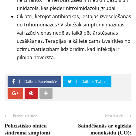
neizmanto. Piemērotas zāles ir metronidazols un
tinidazols, kas pieder nitroimidazolu grupai.
Cik ātri, lietojot antibiotikas, iestājas izveseļošanās
no trihomoniāzes? Visbiežāk simptomi mazinās
vai izzūd vienas nedēļas laikā pēc ārstēšanas
uzsākšanas. Terapijas laikā ieteicams izvairīties no
dzimumattiecībām līdz brīdim, kad infekcija ir
pilnībā novērsta.
Dalintis Facebook'e
Dalintis Twitter
Previous Article
Next Article
Policistisko olnīcu
Saindēšanās ar oglekļa
sindroma simptomi
monoksīdu (CO):