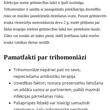
Infekcijas norise grūtniecības laikā ir īpaši nozīmīga.
Trihomoniāze ir saistīta ar paaugstinātu priekšlaicīgu dzemdību
risku un mazāku jaundzimušā dzimšanas svaru. Parasti grūtniecēm
iesaka vienreizēju metronidazola devu 2 g, tomēr pētījumu par
šādas terapijas ietekmi grūtniecības laikā nav pietiekami daudz.
Zāles var nonākt arī mātes pienā, tādēļ ārstēšanas laikā reizēm
iesaka vairākas dienas nezīdīt.
Pamatfakti par trihomoniāzi
Trihomoniāze nepāriet pati no sevis;
nepieciešama antibiotiku terapija.
Uzvedības faktori, tostarp prezervatīvu lietošana
un atklāta saziņa ar partneriem, palīdz mazināt
infekcijas pārnešanas risku.
Pašaprūpes līdzekļi var īslaicīgi samazināt
simptomus, taču trihomoniāzi neizārstē;