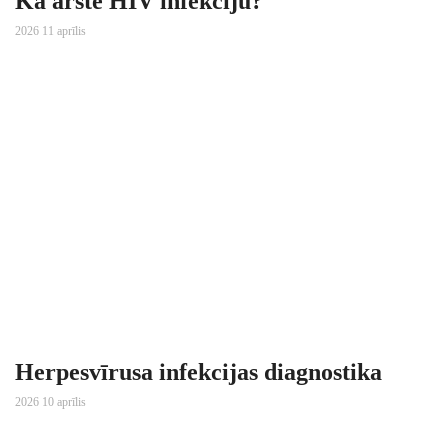
Kā ārstē HIV infekciju?
2026 11 aprīlis
Herpesvīrusa infekcijas diagnostika
2026 10 aprīlis