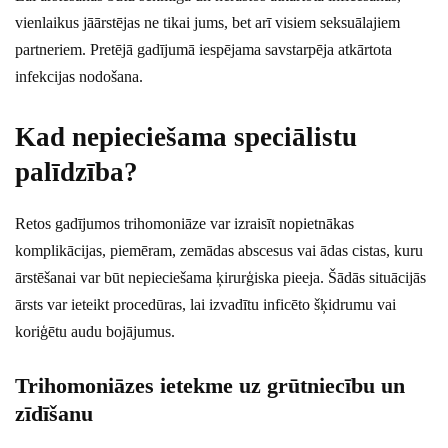
vienlaikus jāārstējas ne tikai jums, bet arī visiem seksuālajiem
partneriem. Pretējā gadījumā iespējama savstarpēja atkārtota
infekcijas nodošana.
Kad nepieciešama speciālistu
palīdzība?
Retos gadījumos trihomoniāze var izraisīt nopietnākas
komplikācijas, piemēram, zemādas abscesus vai ādas cistas, kuru
ārstēšanai var būt nepieciešama ķirurģiska pieeja. Šādās situācijās
ārsts var ieteikt procedūras, lai izvadītu inficēto šķidrumu vai
koriģētu audu bojājumus.
Trihomoniāzes ietekme uz grūtniecību un
zīdīšanu