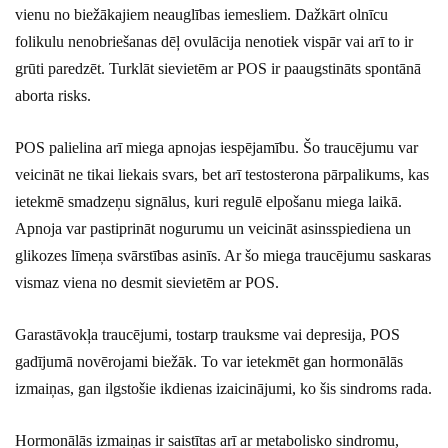
vienu no biežākajiem neauglības iemesliem. Dažkārt olnīcu
folikulu nenobriešanas dēļ ovulācija nenotiek vispār vai arī to ir
grūti paredzēt. Turklāt sievietēm ar POS ir paaugstināts spontānā
aborta risks.
POS palielina arī miega apnojas iespējamību. Šo traucējumu var
veicināt ne tikai liekais svars, bet arī testosterona pārpalikums, kas
ietekmē smadzeņu signālus, kuri regulē elpošanu miega laikā.
Apnoja var pastiprināt nogurumu un veicināt asinsspiediena un
glikozes līmeņa svārstības asinīs. Ar šo miega traucējumu saskaras
vismaz viena no desmit sievietēm ar POS.
Garastāvokļa traucējumi, tostarp trauksme vai depresija, POS
gadījumā novērojami biežāk. To var ietekmēt gan hormonālās
izmaiņas, gan ilgstošie ikdienas izaicinājumi, ko šis sindroms rada.
Hormonālās izmaiņas ir saistītas arī ar metabolisko sindromu,