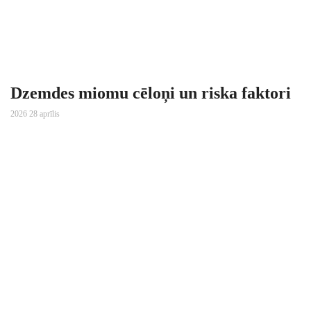
Dzemdes miomu cēloņi un riska faktori
2026 28 aprīlis