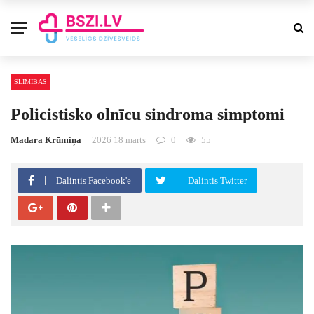
SLIMĪBAS
Policistisko olnīcu sindroma simptomi
Madara Krūmiņa
2026 18 marts
0
55
Dalintis Facebook'e
Dalintis Twitter