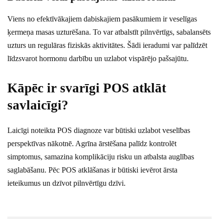
Viens no efektīvākajiem dabiskajiem pasākumiem ir veselīgas
ķermeņa masas uzturēšana. To var atbalstīt pilnvērtīgs, sabalansēts
uzturs un regulāras fiziskās aktivitātes. Šādi ieradumi var palīdzēt
līdzsvarot hormonu darbību un uzlabot vispārējo pašsajūtu.
Kāpēc ir svarīgi POS atklāt
savlaicīgi?
Laicīgi noteikta POS diagnoze var būtiski uzlabot veselības
perspektīvas nākotnē. Agrīna ārstēšana palīdz kontrolēt
simptomus, samazina komplikāciju risku un atbalsta auglības
saglabāšanu. Pēc POS atklāšanas ir būtiski ievērot ārsta
ieteikumus un dzīvot pilnvērtīgu dzīvi.