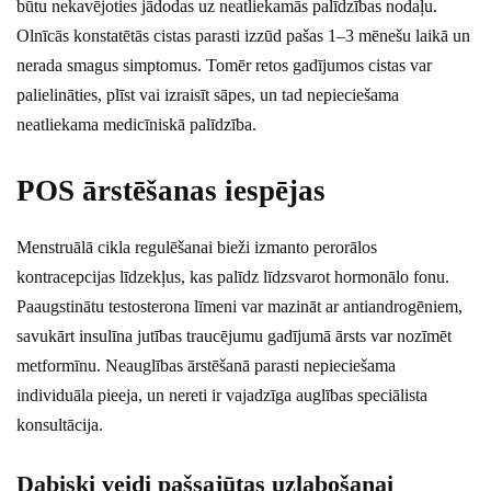
būtu nekavējoties jādodas uz neatliekamās palīdzības nodaļu.
Olnīcās konstatētās cistas parasti izzūd pašas 1–3 mēnešu laikā un
nerada smagus simptomus. Tomēr retos gadījumos cistas var
palielināties, plīst vai izraisīt sāpes, un tad nepieciešama
neatliekama medicīniskā palīdzība.
POS ārstēšanas iespējas
Menstruālā cikla regulēšanai bieži izmanto perorālos
kontracepcijas līdzekļus, kas palīdz līdzsvarot hormonālo fonu.
Paaugstinātu testosterona līmeni var mazināt ar antiandrogēniem,
savukārt insulīna jutības traucējumu gadījumā ārsts var nozīmēt
metformīnu. Neauglības ārstēšanā parasti nepieciešama
individuāla pieeja, un nereti ir vajadzīga auglības speciālista
konsultācija.
Dabiski veidi pašsajūtas uzlabošanai