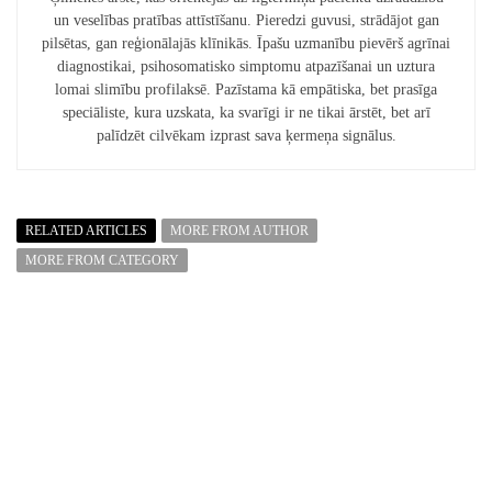
un veselības pratības attīstīšanu. Pieredzi guvusi, strādājot gan
pilsētas, gan reģionālajās klīnikās. Īpašu uzmanību pievērš agrīnai
diagnostikai, psihosomatisko simptomu atpazīšanai un uztura
lomai slimību profilaksē. Pazīstama kā empātiska, bet prasīga
speciāliste, kura uzskata, ka svarīgi ir ne tikai ārstēt, bet arī
palīdzēt cilvēkam izprast sava ķermeņa signālus.
RELATED ARTICLES
MORE FROM AUTHOR
MORE FROM CATEGORY