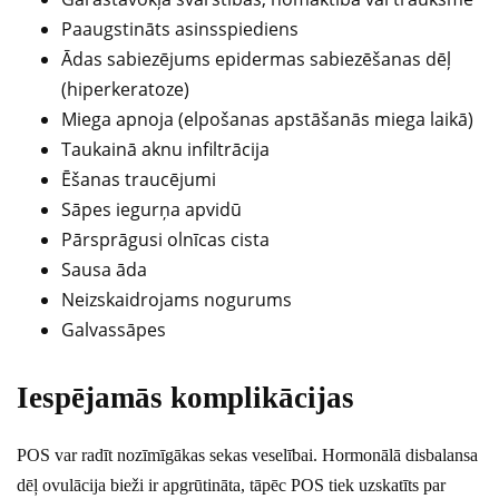
Paaugstināts asinsspiediens
Ādas sabiezējums epidermas sabiezēšanas dēļ
(hiperkeratoze)
Miega apnoja (elpošanas apstāšanās miega laikā)
Taukainā aknu infiltrācija
Ēšanas traucējumi
Sāpes iegurņa apvidū
Pārsprāgusi olnīcas cista
Sausa āda
Neizskaidrojams nogurums
Galvassāpes
Iespējamās komplikācijas
POS var radīt nozīmīgākas sekas veselībai. Hormonālā disbalansa
dēļ ovulācija bieži ir apgrūtināta, tāpēc POS tiek uzskatīts par