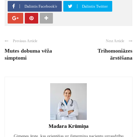
Dalintis Facebook'e
Dalintis Twitter
Previous Article
Next Article
Mutes dobuma vēža
Trihomoniāzes
simptomi
ārstēšana
Madara Krūmiņa
Ģimenes ārste, kas orientējas uz ilgtermiņa pacientu uzraudzību