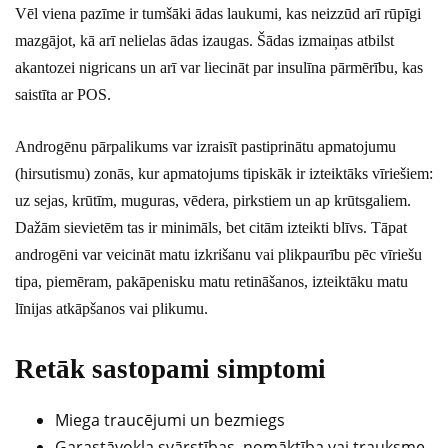
Vēl viena pazīme ir tumšāki ādas laukumi, kas neizzūd arī rūpīgi
mazgājot, kā arī nelielas ādas izaugas. Šādas izmaiņas atbilst
akantozei nigricans un arī var liecināt par insulīna pārmērību, kas
saistīta ar POS.
Androgēnu pārpalikums var izraisīt pastiprinātu apmatojumu
(hirsutismu) zonās, kur apmatojums tipiskāk ir izteiktāks vīriešiem:
uz sejas, krūtīm, muguras, vēdera, pirkstiem un ap krūtsgaliem.
Dažām sievietēm tas ir minimāls, bet citām izteikti blīvs. Tāpat
androgēni var veicināt matu izkrišanu vai plikpaurību pēc vīriešu
tipa, piemēram, pakāpenisku matu retināšanos, izteiktāku matu
līnijas atkāpšanos vai plikumu.
Retāk sastopami simptomi
Miega traucējumi un bezmiegs
Garastāvokļa svārstības, nomāktība vai trauksme