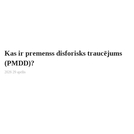
Kas ir premenss disforisks traucējums
(PMDD)?
2026 29 aprīlis