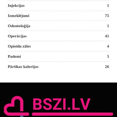
Injekcijas
1
Izmeklējumi
75
Odontoloģija
1
Operācijas
41
Opioīdu zāles
4
Padomi
5
Pārtikas kalorijas
26