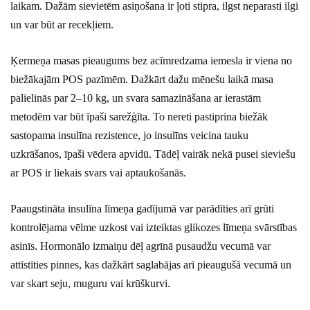
laikam. Dažām sievietēm asiņošana ir ļoti stipra, ilgst neparasti ilgi
un var būt ar recekļiem.
Ķermeņa masas pieaugums bez acīmredzama iemesla ir viena no
biežākajām POS pazīmēm. Dažkārt dažu mēnešu laikā masa
palielinās par 2–10 kg, un svara samazināšana ar ierastām
metodēm var būt īpaši sarežģīta. To nereti pastiprina biežāk
sastopama insulīna rezistence, jo insulīns veicina tauku
uzkrāšanos, īpaši vēdera apvidū. Tādēļ vairāk nekā pusei sieviešu
ar POS ir liekais svars vai aptaukošanās.
Paaugstināta insulīna līmeņa gadījumā var parādīties arī grūti
kontrolējama vēlme uzkost vai izteiktas glikozes līmeņa svārstības
asinīs. Hormonālo izmaiņu dēļ agrīnā pusaudžu vecumā var
attīstīties pinnes, kas dažkārt saglabājas arī pieaugušā vecumā un
var skart seju, muguru vai krūškurvi.