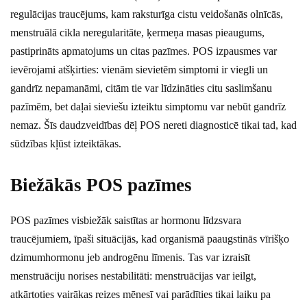
regulācijas traucējums, kam raksturīga cistu veidošanās olnīcās,
menstruālā cikla neregularitāte, ķermeņa masas pieaugums,
pastiprināts apmatojums un citas pazīmes. POS izpausmes var
ievērojami atšķirties: vienām sievietēm simptomi ir viegli un
gandrīz nepamanāmi, citām tie var līdzināties citu saslimšanu
pazīmēm, bet daļai sieviešu izteiktu simptomu var nebūt gandrīz
nemaz. Šīs daudzveidības dēļ POS nereti diagnosticē tikai tad, kad
sūdzības kļūst izteiktākas.
Biežākās POS pazīmes
POS pazīmes visbiežāk saistītas ar hormonu līdzsvara
traucējumiem, īpaši situācijās, kad organismā paaugstinās vīrišķo
dzimumhormonu jeb androgēnu līmenis. Tas var izraisīt
menstruāciju norises nestabilitāti: menstruācijas var ieilgt,
atkārtoties vairākas reizes mēnesī vai parādīties tikai laiku pa