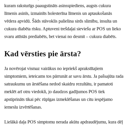
kuram raksturīgs paaugstināts asinsspiediens, augsts cukura
līmenis asinīs, izmainīts holesterīna līmenis un aptaukošanās
vēdera apvidū. Šāds stāvoklis palielina sirds slimību, insulta un
cukura diabēta risku. Aptuveni trešdaļai sieviešu ar POS un lieko
svaru attīstās prediabēts, bet vienai no desmit – cukura diabēts.
Kad vērsties pie ārsta?
Ja novērojat vismaz vairākus no iepriekš aprakstītajiem
simptomiem, ieteicams tos pārrunāt ar savu ārstu. Ja pašsajūta rada
satraukumu un ārstēšana nedod skaidru rezultātu, ir pamatoti
meklēt arī otru viedokli, jo daudzos gadījumos POS tiek
apstiprināts tikai pēc rūpīgas izmeklēšanas un citu iespējamo
iemeslu izvērtēšanas.
Lielākā daļa POS simptomu nerada akūtu apdraudējumu, kura dēļ