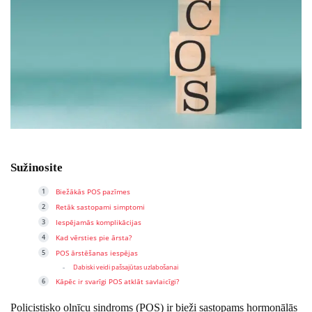
Sužinosite
Biežākās POS pazīmes
Retāk sastopami simptomi
Iespējamās komplikācijas
Kad vērsties pie ārsta?
POS ārstēšanas iespējas
Dabiski veidi pašsajūtas uzlabošanai
Kāpēc ir svarīgi POS atklāt savlaicīgi?
Policistisko olnīcu sindroms (POS) ir bieži sastopams hormonālās