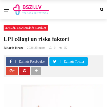
SEKSUĀLI TRANSMISĪVĀS SLIMĪBAS
LPI cēloņi un riska faktori
Rihards Krūze
2026 25 marts
0
52
Dalintis Facebook'e
Dalintis Twitter