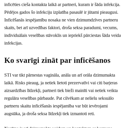
inficēties cieša kontakta laikā ar partneri, kuram ir šāda infekcija.
Pēdējos gados šo infekciju izplatība pasaulē ir jūtami pieaugusi.
Inficēšanās iespējamību nosaka ne vien dzimumdzīves partneru
skaits, bet arī uzvedības faktori, droša seksa paradumi, vecums,
individuālais veselības stāvoklis un iepriekš pārciestas šāda veida
infekcijas.
Ko svarīgi zināt par inficēšanos
STI var tikt pārnestas vagināla, anāla un arī orāla dzimumakta
laikā. Risks pieaug, ja netiek lietoti prezervatīvi vai citi barjeras
aizsardzības līdzekļi, partneri tiek bieži mainīti vai netiek veikta
regulāra veselības pārbaude. Pat cilvēkam ar nelielu seksuālo
partneru skaitu inficēšanās iespējamība var būt ievērojami
augstāka, ja droša seksa līdzekļi tiek izmantoti reti.