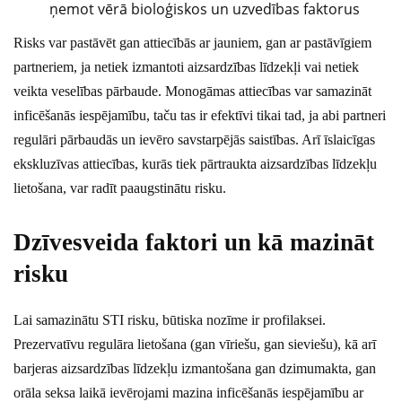
ņemot vērā bioloģiskos un uzvedības faktorus
Risks var pastāvēt gan attiecībās ar jauniem, gan ar pastāvīgiem
partneriem, ja netiek izmantoti aizsardzības līdzekļi vai netiek
veikta veselības pārbaude. Monogāmas attiecības var samazināt
inficēšanās iespējamību, taču tas ir efektīvi tikai tad, ja abi partneri
regulāri pārbaudās un ievēro savstarpējās saistības. Arī īslaicīgas
ekskluzīvas attiecības, kurās tiek pārtraukta aizsardzības līdzekļu
lietošana, var radīt paaugstinātu risku.
Dzīvesveida faktori un kā mazināt
risku
Lai samazinātu STI risku, būtiska nozīme ir profilaksei.
Prezervatīvu regulāra lietošana (gan vīriešu, gan sieviešu), kā arī
barjeras aizsardzības līdzekļu izmantošana gan dzimumakta, gan
orāla seksa laikā ievērojami mazina inficēšanās iespējamību ar