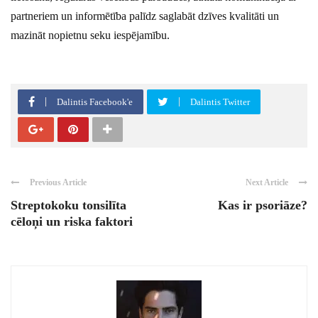
partneriem un informētība palīdz saglabāt dzīves kvalitāti un
mazināt nopietnu seku iespējamību.
Dalintis Facebook'e
Dalintis Twitter
Previous Article
Next Article
Streptokoku tonsilīta
Kas ir psoriāze?
cēloņi un riska faktori