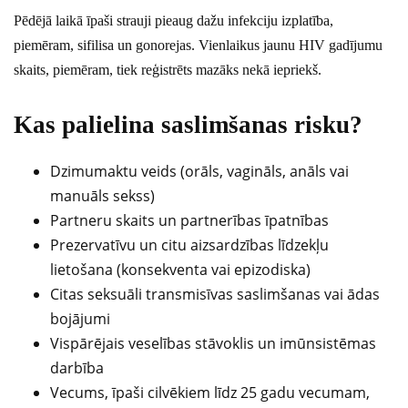
Pēdējā laikā īpaši strauji pieaug dažu infekciju izplatība,
piemēram, sifilisa un gonorejas. Vienlaikus jaunu HIV gadījumu
skaits, piemēram, tiek reģistrēts mazāks nekā iepriekš.
Kas palielina saslimšanas risku?
Dzimumaktu veids (orāls, vagināls, anāls vai
manuāls sekss)
Partneru skaits un partnerības īpatnības
Prezervatīvu un citu aizsardzības līdzekļu
lietošana (konsekventa vai epizodiska)
Citas seksuāli transmisīvas saslimšanas vai ādas
bojājumi
Vispārējais veselības stāvoklis un imūnsistēmas
darbība
Vecums, īpaši cilvēkiem līdz 25 gadu vecumam,