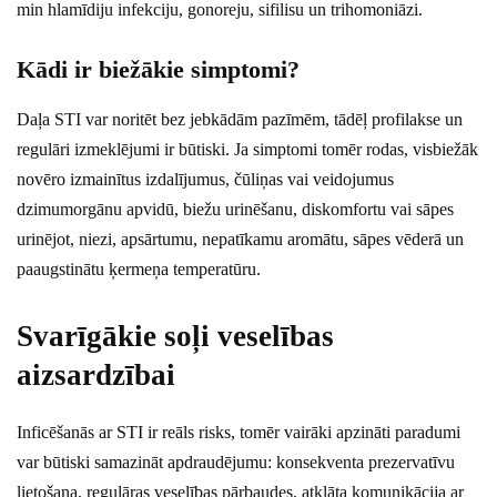
min hlamīdiju infekciju, gonoreju, sifilisu un trihomoniāzi.
Kādi ir biežākie simptomi?
Daļa STI var noritēt bez jebkādām pazīmēm, tādēļ profilakse un
regulāri izmeklējumi ir būtiski. Ja simptomi tomēr rodas, visbiežāk
novēro izmainītus izdalījumus, čūliņas vai veidojumus
dzimumorgānu apvidū, biežu urinēšanu, diskomfortu vai sāpes
urinējot, niezi, apsārtumu, nepatīkamu aromātu, sāpes vēderā un
paaugstinātu ķermeņa temperatūru.
Svarīgākie soļi veselības
aizsardzībai
Inficēšanās ar STI ir reāls risks, tomēr vairāki apzināti paradumi
var būtiski samazināt apdraudējumu: konsekventa prezervatīvu
lietošana, regulāras veselības pārbaudes, atklāta komunikācija ar