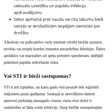
seksuālo uzvedību un papildu infekciju
apdraudējumu
Sekss apmaiņā pret naudu vai citu labumu bieži
saistās ar ierobežotām iespējām vienoties par
drošību
Alkohola vai psihoaktīvo vielu ietekmē cilvēki biežāk aizmirst,
nevēlas vai nespēj korekti izmantot aizsardzības līdzekļus. Šādos
apstākļos var mazināties arī spēja pretoties spiedienam, tādējādi
palielinot papildu inficēšanās risku.
Vai STI ir bieži sastopamas?
STI ir ļoti izplatītas, un katru gadu visā pasaulē tiek reģistrēti
miljoniem jaunu gadījumu. Saskaņā ar atsevišķiem datiem
aptuveni piektdaļa pieaugušo vismaz vienu reizi dzīvē ir
saskārušies ar šāda veida infekciju. Starp biežāk sastopamajām