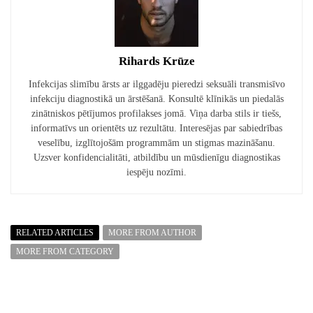
Rihards Krūze
Infekcijas slimību ārsts ar ilggadēju pieredzi seksuāli transmisīvo
infekciju diagnostikā un ārstēšanā. Konsultē klīnikās un piedalās
zinātniskos pētījumos profilakses jomā. Viņa darba stils ir tiešs,
informatīvs un orientēts uz rezultātu. Interesējas par sabiedrības
veselību, izglītojošām programmām un stigmas mazināšanu.
Uzsver konfidencialitāti, atbildību un mūsdienīgu diagnostikas
iespēju nozīmi.
RELATED ARTICLES
MORE FROM AUTHOR
MORE FROM CATEGORY