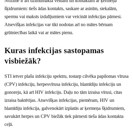
Nozīme ir arī dzimumakta veidam un kontaktam ar ķermeņa
šķidrumiem: tiešs ādas kontakts, saskare ar asinīm, siekalām,
spermu vai maksts izdalījumiem var veicināt infekcijas pārnesi.
Atsevišķas infekcijas var tikt nodotas arī no mātes bērnam
grūtniecības laikā vai ar mātes pienu.
Kuras infekcijas sastopamas
visbiežāk?
STI ietver plašu infekciju spektru, tostarp cilvēka papilomas vīrusa
(CPV) infekciju, herpesvīrusa infekciju, hlamīdiju infekciju un
gonoreju, kā arī HIV infekciju. Daļu no tām izraisa vīrusi, citas
izraisa baktērijas. Atsevišķas infekcijas, piemēram, HIV un
hlamīdiju infekcija, galvenokārt izplatās ar ķermeņa šķidrumiem,
savukārt herpes un CPV biežāk tiek pārnesti tieša ādas kontakta
ceļā.