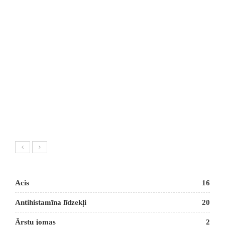
Acis
16
Antihistamīna līdzekļi
20
Ārstu jomas
2