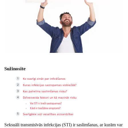
Sužinosite
Ko svarīgi zināt par inficēšanos
Kuras infekcijas sastopamas visbiežāk?
Kas palielina saslimšanas risku?
Dzīvesveida faktori un kā mazināt risku
Vai STI ir bieži sastopamas?
Kādi ir biežākie simptomi?
Svarīgākie soļi veselības aizsardzībai
Seksuāli transmisīvās infekcijas (STI) ir saslimšanas, ar kurām var