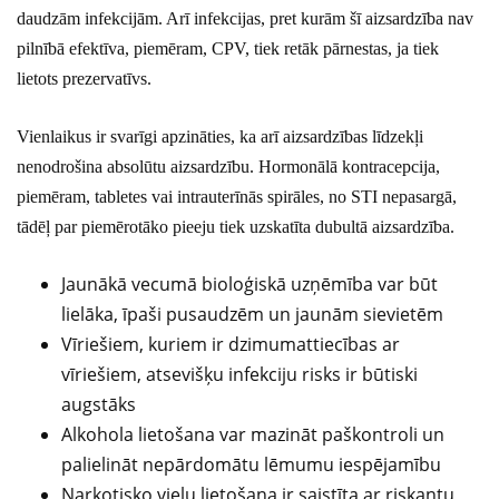
daudzām infekcijām. Arī infekcijas, pret kurām šī aizsardzība nav
pilnībā efektīva, piemēram, CPV, tiek retāk pārnestas, ja tiek
lietots prezervatīvs.
Vienlaikus ir svarīgi apzināties, ka arī aizsardzības līdzekļi
nenodrošina absolūtu aizsardzību. Hormonālā kontracepcija,
piemēram, tabletes vai intrauterīnās spirāles, no STI nepasargā,
tādēļ par piemērotāko pieeju tiek uzskatīta dubultā aizsardzība.
Jaunākā vecumā bioloģiskā uzņēmība var būt
lielāka, īpaši pusaudzēm un jaunām sievietēm
Vīriešiem, kuriem ir dzimumattiecības ar
vīriešiem, atsevišķu infekciju risks ir būtiski
augstāks
Alkohola lietošana var mazināt paškontroli un
palielināt nepārdomātu lēmumu iespējamību
Narkotisko vielu lietošana ir saistīta ar riskantu