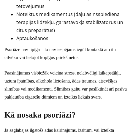
tetovējumus
Noteiktus medikamentus (daļu asinsspiediena
terapijas līdzekļu, garastāvokļa stabilizatorus un
citus preparātus)
Aptaukošanos
Psoriāze nav lipīga – to nav iespējams iegūt kontaktā ar citu
cilvēku vai lietojot kopīgus priekšmetus.
Paasinājumus visbiežāk veicina stress, nelabvēlīgi laikapstākļi,
uztura īpatnības, alkohola lietošana, ādas traumas, atsevišķas
slimības vai medikamenti. Slimības gaitu var pasliktināt arī pasīva
pakļautība cigarešu dūmiem un izteikts liekais svars.
Kā nosaka psoriāzi?
Ja saglabājas ilgstošs ādas kairinājums, izsitumi vai izteikta