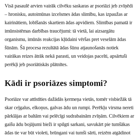
Visā pasaulē arvien vairāk cilvēku saskaras ar psoriāzi jeb zvīņēdi
– hronisku, autoimūnas izcelsmes ādas slimību, kas izpaužas ar
kairinātiem, lobīšanās skartiem ādas apvidiem. Slimības pamatā ir
imūnsistēmas darbības traucējumi: tā vietā, lai aizsargātu
organismu, imūnās reakcijas kļūdaini vēršas pret veselām ādas
šūnām. Šā procesa rezultātā ādas šūnu atjaunošanās notiek
vairākas reizes ātrāk nekā parasti, un veidojas pacelti, apsārtuši
perēkļi jeb psoriātiskās plātnītes.
Kādi ir psoriāzes simptomi?
Psoriāze var attīstīties dažādās ķermeņa vietās, tomēr visbiežāk tā
skar ceļgalus, elkoņus, galvas ādu un rumpi. Perēkļu virsma nereti
pārklājas ar baltām vai pelēcīgi sudrabainām zvīņām. Cilvēkiem ar
gaišu ādu bojājumi bieži ir spilgti sarkani, savukārt pie tumšākas
ādas tie var būt violeti, brūngani vai tumši sārti, reizēm atgādinot