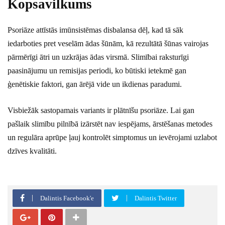
Kopsavilkums
Psoriāze attīstās imūnsistēmas disbalansa dēļ, kad tā sāk
iedarboties pret veselām ādas šūnām, kā rezultātā šūnas vairojas
pārmērīgi ātri un uzkrājas ādas virsmā. Slimībai raksturīgi
paasinājumu un remisijas periodi, ko būtiski ietekmē gan
ģenētiskie faktori, gan ārējā vide un ikdienas paradumi.
Visbiežāk sastopamais variants ir plātnīšu psoriāze. Lai gan
pašlaik slimību pilnībā izārstēt nav iespējams, ārstēšanas metodes
un regulāra aprūpe ļauj kontrolēt simptomus un ievērojami uzlabot
dzīves kvalitāti.
Dalintis Facebook'e
Dalintis Twitter