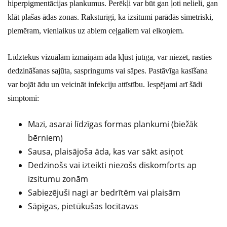
hiperpigmentācijas plankumus. Perēkļi var būt gan ļoti nelieli, gan
klāt plašas ādas zonas. Raksturīgi, ka izsitumi parādās simetriski,
piemēram, vienlaikus uz abiem ceļgaliem vai elkoņiem.
Līdztekus vizuālām izmaiņām āda kļūst jutīga, var niezēt, rasties
dedzināšanas sajūta, saspringums vai sāpes. Pastāvīga kasīšana
var bojāt ādu un veicināt infekciju attīstību. Iespējami arī šādi
simptomi:
Mazi, asarai līdzīgas formas plankumi (biežāk
bērniem)
Sausa, plaisājoša āda, kas var sākt asiņot
Dedzinošs vai izteikti niezošs diskomforts ap
izsitumu zonām
Sabiezējuši nagi ar bedrītēm vai plaisām
Sāpīgas, pietūkušas locītavas