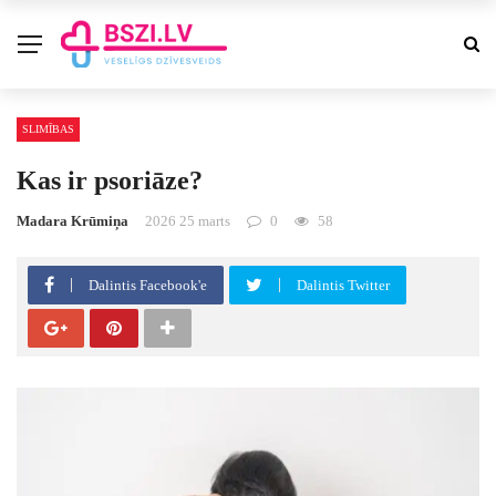
SLIMĪBAS
Kas ir psoriāze?
Madara Krūmiņa
2026 25 marts
0
58
Dalintis Facebook'e
Dalintis Twitter