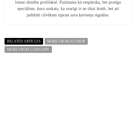
lomai slimību profilaksē. Pazīstama kā empātiska, bet prasīga
speciāliste, kura uzskata, ka svarīgi ir ne tikai ārstēt, bet arī
palīdzēt cilvēkam izprast sava ķermeņa signālus.
RELATED ARTICLES
MORE FROM AUTHOR
MORE FROM CATEGORY