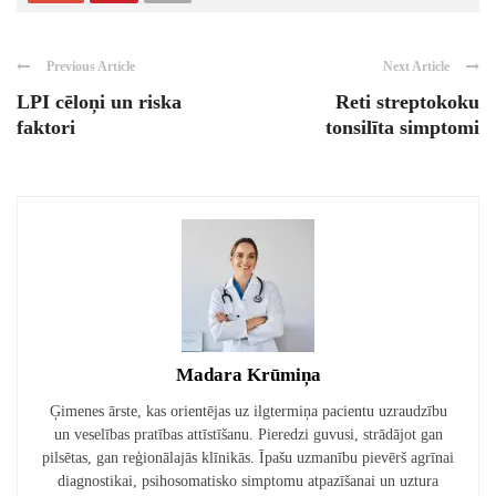
Previous Article
Next Article
LPI cēloņi un riska
Reti streptokoku
faktori
tonsilīta simptomi
Madara Krūmiņa
Ģimenes ārste, kas orientējas uz ilgtermiņa pacientu uzraudzību
un veselības pratības attīstīšanu. Pieredzi guvusi, strādājot gan
pilsētas, gan reģionālajās klīnikās. Īpašu uzmanību pievērš agrīnai
diagnostikai, psihosomatisko simptomu atpazīšanai un uztura