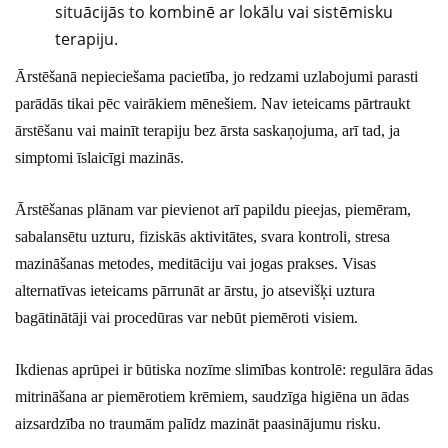
situācijās to kombinē ar lokālu vai sistēmisku
terapiju.
Ārstēšanā nepieciešama pacietība, jo redzami uzlabojumi parasti
parādās tikai pēc vairākiem mēnešiem. Nav ieteicams pārtraukt
ārstēšanu vai mainīt terapiju bez ārsta saskaņojuma, arī tad, ja
simptomi īslaicīgi mazinās.
Ārstēšanas plānam var pievienot arī papildu pieejas, piemēram,
sabalansētu uzturu, fiziskās aktivitātes, svara kontroli, stresa
mazināšanas metodes, meditāciju vai jogas prakses. Visas
alternatīvas ieteicams pārrunāt ar ārstu, jo atsevišķi uztura
bagātinātāji vai procedūras var nebūt piemēroti visiem.
Ikdienas aprūpei ir būtiska nozīme slimības kontrolē: regulāra ādas
mitrināšana ar piemērotiem krēmiem, saudzīga higiēna un ādas
aizsardzība no traumām palīdz mazināt paasinājumu risku.