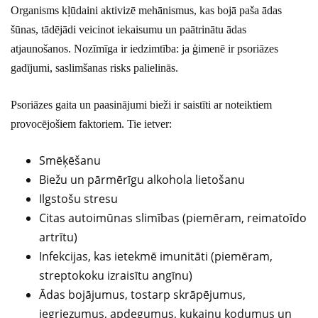
Organisms kļūdaini aktivizē mehānismus, kas bojā paša ādas
šūnas, tādējādi veicinot iekaisumu un paātrinātu ādas
atjaunošanos. Nozīmīga ir iedzimtība: ja ģimenē ir psoriāzes
gadījumi, saslimšanas risks palielinās.
Psoriāzes gaita un paasinājumi bieži ir saistīti ar noteiktiem
provocējošiem faktoriem. Tie ietver:
Smēķēšanu
Biežu un pārmērīgu alkohola lietošanu
Ilgstošu stresu
Citas autoimūnas slimības (piemēram, reimatoīdo
artrītu)
Infekcijas, kas ietekmē imunitāti (piemēram,
streptokoku izraisītu angīnu)
Ādas bojājumus, tostarp skrāpējumus,
iegriezumus, apdegumus, kukaiņu kodumus un