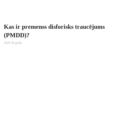
Kas ir premenss disforisks traucējums
(PMDD)?
2026 29 aprīlis