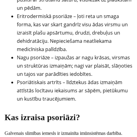
un pēdām.
Eritrodermiskā psoriāze – ļoti reta un smaga
forma, kas var skart gandrīz visu ādas virsmu un
izraisīt plašu apsārtumu, drudzi, drebuļus un
dehidratāciju. Nepieciešama neatliekama
medicīniska palīdzība.
Nagu psoriāze – izpaužas ar nagu krāsas, virsmas
un struktūras izmaiņām; nagi var plaisāt, slāņoties
un tajos var parādīties iedobītes.
Psoriātiskais artrīts – līdztekus ādas izmaiņām
attīstās locītavu iekaisums ar sāpēm, pietūkumu
un kustību traucējumiem.
Kas izraisa psoriāzi?
Galvenais slimības iemesls ir izmainīta imūnsistēmas darbība.