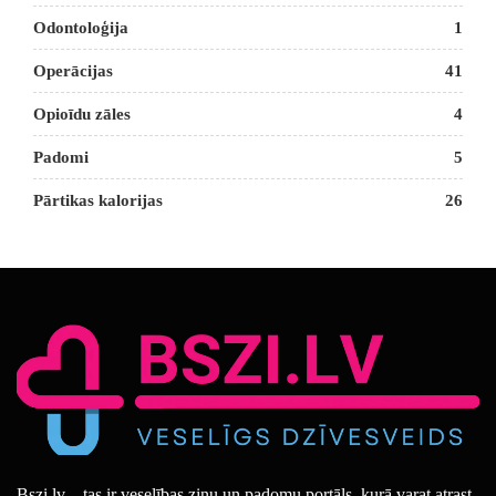
Odontoloģija
1
Operācijas
41
Opioīdu zāles
4
Padomi
5
Pārtikas kalorijas
26
Bszi.lv – tas ir veselības ziņu un padomu portāls, kurā varat atrast