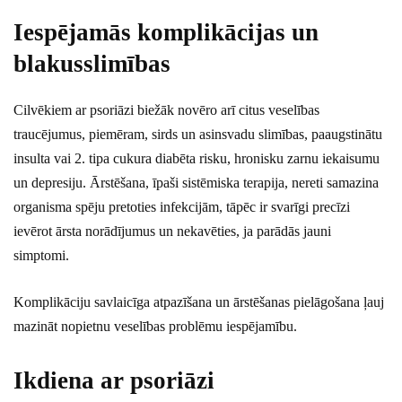
Iespējamās komplikācijas un
blakusslimības
Cilvēkiem ar psoriāzi biežāk novēro arī citus veselības
traucējumus, piemēram, sirds un asinsvadu slimības, paaugstinātu
insulta vai 2. tipa cukura diabēta risku, hronisku zarnu iekaisumu
un depresiju. Ārstēšana, īpaši sistēmiska terapija, nereti samazina
organisma spēju pretoties infekcijām, tāpēc ir svarīgi precīzi
ievērot ārsta norādījumus un nekavēties, ja parādās jauni
simptomi.
Komplikāciju savlaicīga atpazīšana un ārstēšanas pielāgošana ļauj
mazināt nopietnu veselības problēmu iespējamību.
Ikdiena ar psoriāzi