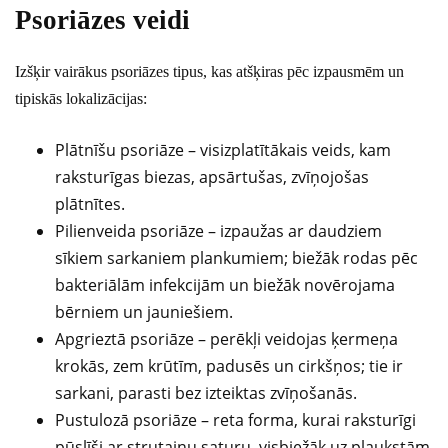
Psoriāzes veidi
Izšķir vairākus psoriāzes tipus, kas atšķiras pēc izpausmēm un
tipiskās lokalizācijas:
Plātnīšu psoriāze – visizplatītākais veids, kam
raksturīgas biezas, apsārtušas, zvīņojošas
plātnītes.
Pilienveida psoriāze – izpaužas ar daudziem
sīkiem sarkaniem plankumiem; biežāk rodas pēc
bakteriālām infekcijām un biežāk novērojama
bērniem un jauniešiem.
Apgrieztā psoriāze – perēkļi veidojas ķermeņa
krokās, zem krūtīm, padusēs un cirkšņos; tie ir
sarkani, parasti bez izteiktas zvīņošanās.
Pustulozā psoriāze – reta forma, kurai raksturīgi
pūslīši ar strutainu saturu, visbiežāk uz plaukstām