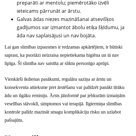
preparāti ar mentolu; piemērotāko izvēli
ieteicams pārrunāt ar ārstu.
Galvas ādas niezes mazināšanai atsevišķos
gadījumos var izmantot ābolu etiķa šķīdumu, ja
āda nav saplaisājusi un nav bojāta.
Lai gan slimības izpausmes ir redzamas apkārtējiem, ir būtiski
saprast, ka psoriāzi neizraisa nepietiekama higiēna un tā nav
lipīga. Šī slimība nav saistīta ar sliktu personīgo aprūpi.
Vienkārši ikdienas pasākumi, regulāra saziņa ar ārstu un
konsekventa attieksme pret ārstēšanu var palīdzēt panākt tīrāku
ādu un ilgāku remisiju. Ārsts jāinformē par jebkurām izmaiņām
veselības stāvoklī, simptomos vai terapijā. Ilgtermiņa slimības
kontrole palīdz mazināt smagu komplikāciju risku un uzlabot
pašsajūtu.