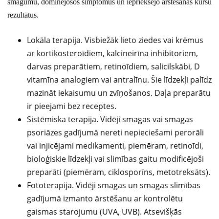
smagumu, dominējošos simptomus un iepriekšējo ārstēšanas kursu
rezultātus.
Lokāla terapija. Visbiežāk lieto ziedes vai krēmus
ar kortikosteroīdiem, kalcineirīna inhibitoriem,
darvas preparātiem, retinoīdiem, salicilskābi, D
vitamīna analogiem vai antralīnu. Šie līdzekļi palīdz
mazināt iekaisumu un zvīņošanos. Daļa preparātu
ir pieejami bez receptes.
Sistēmiska terapija. Vidēji smagas vai smagas
psoriāzes gadījumā nereti nepieciešami perorāli
vai injicējami medikamenti, piemēram, retinoīdi,
bioloģiskie līdzekļi vai slimības gaitu modificējoši
preparāti (piemēram, ciklosporīns, metotreksāts).
Fototerapija. Vidēji smagas un smagas slimības
gadījumā izmanto ārstēšanu ar kontrolētu
gaismas starojumu (UVA, UVB). Atsevišķās