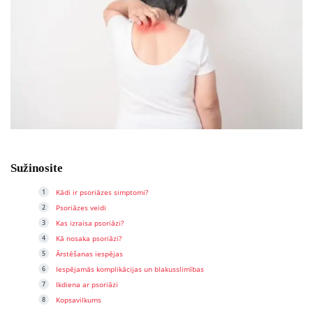
Sužinosite
Kādi ir psoriāzes simptomi?
Psoriāzes veidi
Kas izraisa psoriāzi?
Kā nosaka psoriāzi?
Ārstēšanas iespējas
Iespējamās komplikācijas un blakusslimības
Ikdiena ar psoriāzi
Kopsavilkums