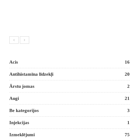
Acis
16
Antihistamīna līdzekļi
20
Ārstu jomas
2
Augi
21
Be kategorijos
3
Injekcijas
1
Izmeklējumi
75