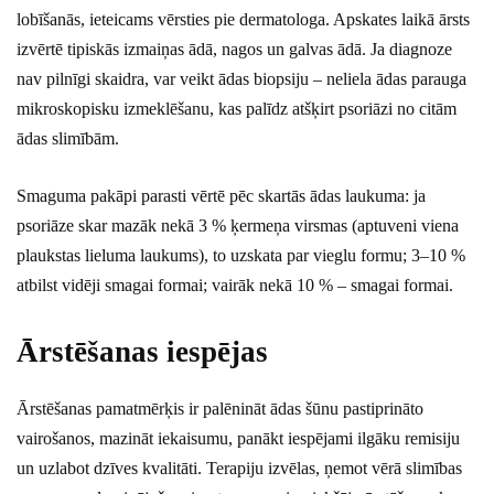
lobīšanās, ieteicams vērsties pie dermatologa. Apskates laikā ārsts
izvērtē tipiskās izmaiņas ādā, nagos un galvas ādā. Ja diagnoze
nav pilnīgi skaidra, var veikt ādas biopsiju – neliela ādas parauga
mikroskopisku izmeklēšanu, kas palīdz atšķirt psoriāzi no citām
ādas slimībām.
Smaguma pakāpi parasti vērtē pēc skartās ādas laukuma: ja
psoriāze skar mazāk nekā 3 % ķermeņa virsmas (aptuveni viena
plaukstas lieluma laukums), to uzskata par vieglu formu; 3–10 %
atbilst vidēji smagai formai; vairāk nekā 10 % – smagai formai.
Ārstēšanas iespējas
Ārstēšanas pamatmērķis ir palēnināt ādas šūnu pastiprināto
vairošanos, mazināt iekaisumu, panākt iespējami ilgāku remisiju
un uzlabot dzīves kvalitāti. Terapiju izvēlas, ņemot vērā slimības