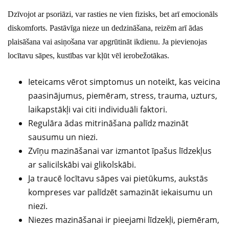
Dzīvojot ar psoriāzi, var rasties ne vien fizisks, bet arī emocionāls
diskomforts. Pastāvīga nieze un dedzināšana, reizēm arī ādas
plaisāšana vai asiņošana var apgrūtināt ikdienu. Ja pievienojas
locītavu sāpes, kustības var kļūt vēl ierobežotākas.
Ieteicams vērot simptomus un noteikt, kas veicina
paasinājumus, piemēram, stress, trauma, uzturs,
laikapstākļi vai citi individuāli faktori.
Regulāra ādas mitrināšana palīdz mazināt
sausumu un niezi.
Zvīņu mazināšanai var izmantot īpašus līdzekļus
ar salicilskābi vai glikolskābi.
Ja traucē locītavu sāpes vai pietūkums, aukstās
kompreses var palīdzēt samazināt iekaisumu un
niezi.
Niezes mazināšanai ir pieejami līdzekļi, piemēram,