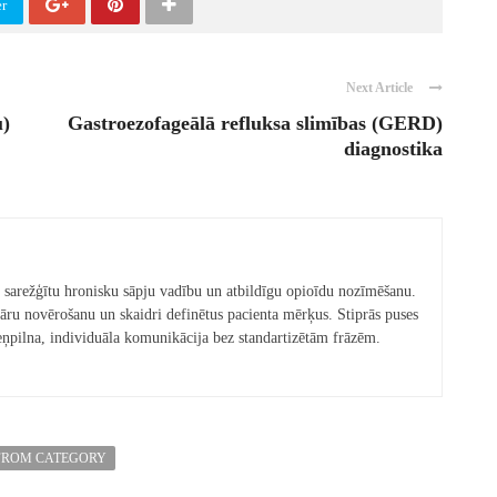
er
Next Article
u)
Gastroezofageālā refluksa slimības (GERD)
diagnostika
 ar sarežģītu hronisku sāpju vadību un atbildīgu opioīdu nozīmēšanu.
āru novērošanu un skaidri definētus pacienta mērķus. Stiprās puses
ieņpilna, individuāla komunikācija bez standartizētām frāzēm.
FROM CATEGORY