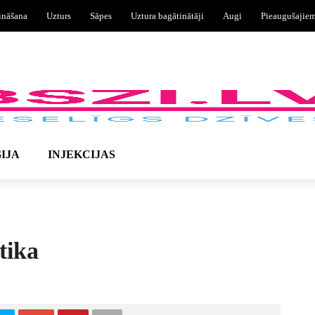
ināšana
Uzturs
Sāpes
Uztura bagātinātāji
Augi
Pieaugušajie
IJA
INJEKCIJAS
tika