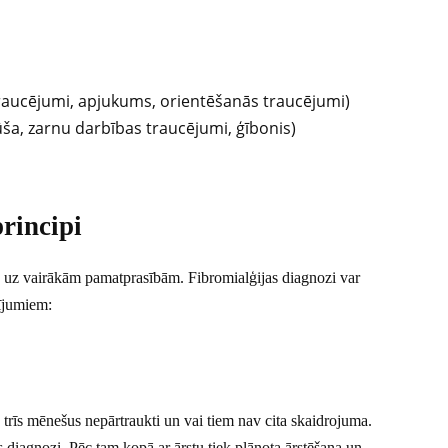
raucējumi, apjukums, orientēšanās traucējumi)
 dūša, zarnu darbības traucējumi, ģībonis)
rincipi
ās uz vairākām pamatprasībām. Fibromialģijas diagnozi var
cījumiem:
 trīs mēnešus nepārtraukti un vai tiem nav cita skaidrojuma.
jas diagnozi. Pēc tam kopā ar ārstu tiek plānota ārstēšana un