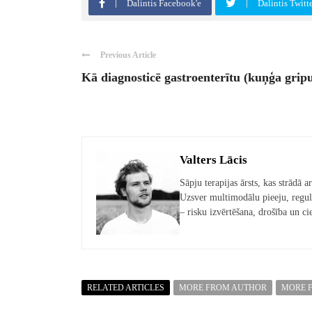
Dalintis Facebook'e
Dalintis Twitt
Previous Article
Kā diagnosticē gastroenterītu (kuņģa grip
Valters Lācis
Sāpju terapijas ārsts, kas strādā
Uzsver multimodālu pieeju, regul
– risku izvērtēšana, drošība un c
RELATED ARTICLES
MORE FROM AUTHOR
MORE 