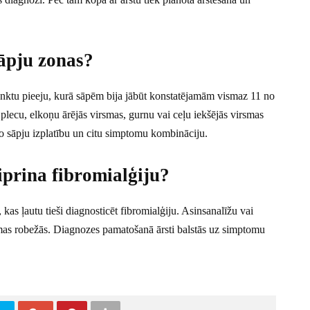
sāpju zonas?
unktu pieeju, kurā sāpēm bija jābūt konstatējamām vismaz 11 no
ecu, elkoņu ārējās virsmas, gurnu vai ceļu iekšējās virsmas
jo sāpju izplatību un citu simptomu kombināciju.
iprina fibromialģiju?
kas ļautu tieši diagnosticēt fibromialģiju. Asinsanalīžu vai
rmas robežās. Diagnozes pamatošanā ārsti balstās uz simptomu