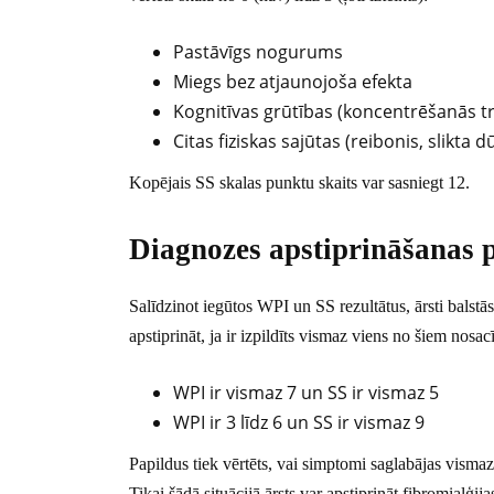
Pastāvīgs nogurums
Miegs bez atjaunojoša efekta
Kognitīvas grūtības (koncentrēšanās t
Citas fiziskas sajūtas (reibonis, slikta
Kopējais SS skalas punktu skaits var sasniegt 12.
Diagnozes apstiprināšanas p
Salīdzinot iegūtos WPI un SS rezultātus, ārsti balst
apstiprināt, ja ir izpildīts vismaz viens no šiem nosa
WPI ir vismaz 7 un SS ir vismaz 5
WPI ir 3 līdz 6 un SS ir vismaz 9
Papildus tiek vērtēts, vai simptomi saglabājas vismaz
Tikai šādā situācijā ārsts var apstiprināt fibromialģi