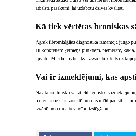
atbalsta pasākumi, lai uzlabotu dzīves kvalitāti.
Kā tiek vērtētas hroniskas 
Agrāk fibromialģijas diagnostikā izmantoja jutīgo p
18 konkrētiem ķermeņa punktiem, piemēram, kakla, pl
apvidū. Mūsdienās lielāks uzsvars tiek likts uz kopē
Vai ir izmeklējumi, kas apst
Nav laboratorisku vai attēldiagnostikas izmeklējumu, 
rentgenoloģisko izmeklējumu rezultāti parasti ir no
izvērtējumu un citu slimību izslēgšanu.