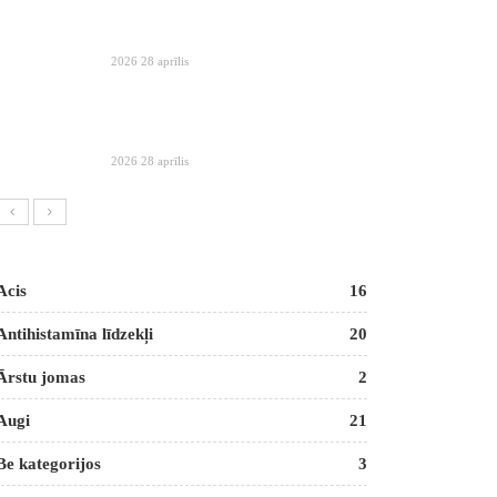
2026 28 aprīlis
2026 28 aprīlis
Acis
16
Antihistamīna līdzekļi
20
Ārstu jomas
2
Augi
21
Be kategorijos
3