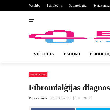
Veselība
Psiholoģija
Odontoloģija
Svara samaz
VESELĪBA
PADOMI
PSIHOLOĢ
IZMEKLĒJUMI
Fibromialģijas diagnos
Valters Lācis
2026 30 marts
0
78