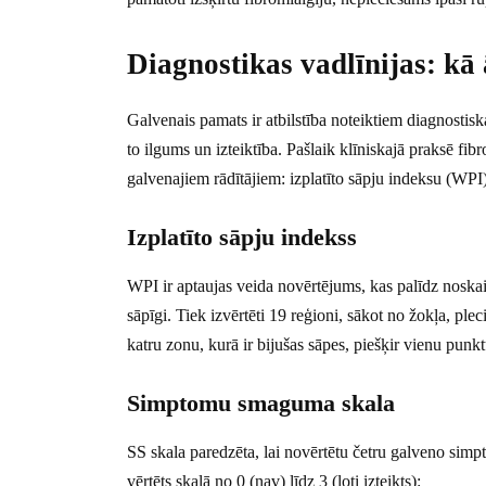
Diagnostikas vadlīnijas: kā 
Galvenais pamats ir atbilstība noteiktiem diagnostisk
to ilgums un izteiktība. Pašlaik klīniskajā praksē fi
galvenajiem rādītājiem: izplatīto sāpju indeksu (W
Izplatīto sāpju indekss
WPI ir aptaujas veida novērtējums, kas palīdz noskai
sāpīgi. Tiek izvērtēti 19 reģioni, sākot no žokļa, p
katru zonu, kurā ir bijušas sāpes, piešķir vienu punkt
Simptomu smaguma skala
SS skala paredzēta, lai novērtētu četru galveno simp
vērtēts skalā no 0 (nav) līdz 3 (ļoti izteikts):