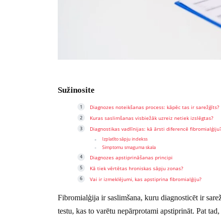
Sužinosite
Diagnozes noteikšanas process: kāpēc tas ir sarežģīts?
Kuras saslimšanas visbiežāk uzreiz netiek izslēgtas?
Diagnostikas vadlīnijas: kā ārsti diferencē fibromialģiju
Izplatīto sāpju indekss
Simptomu smaguma skala
Diagnozes apstiprināšanas principi
Kā tiek vērtētas hroniskas sāpju zonas?
Vai ir izmeklējumi, kas apstiprina fibromialģiju?
Fibromialģija ir saslimšana, kuru diagnosticēt ir sare
testu, kas to varētu nepārprotami apstiprināt. Pat tad,