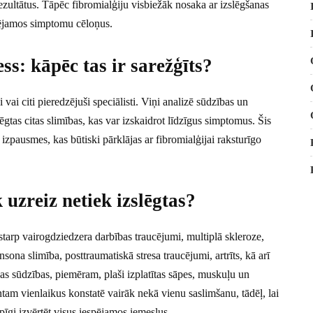
zultātus. Tāpēc fibromialģiju visbiežāk nosaka ar izslēgšanas
spējamos simptomu cēloņus.
s: kāpēc tas ir sarežģīts?
 vai citi pieredzējuši speciālisti. Viņi analizē sūdzības un
lēgtas citas slimības, kas var izskaidrot līdzīgus simptomus. Šis
 izpausmes, kas būtiski pārklājas ar fibromialģijai raksturīgo
uzreiz netiek izslēgtas?
ostarp vairogdziedzera darbības traucējumi, multiplā skleroze,
nsona slimība, posttraumatiskā stresa traucējumi, artrīts, kā arī
as sūdzības, piemēram, plaši izplatītas sāpes, muskuļu un
tam vienlaikus konstatē vairāk nekā vienu saslimšanu, tādēļ, lai
pīgi izvērtēt visus iespējamos iemeslus.