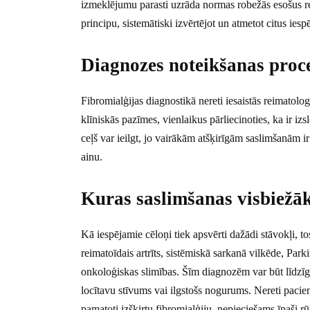
izmeklējumu parasti uzrāda normas robežās esošus re
principu, sistemātiski izvērtējot un atmetot citus ie
Diagnozes noteikšanas proces
Fibromialģijas diagnostikā nereti iesaistās reimatologi
klīniskās pazīmes, vienlaikus pārliecinoties, ka ir izs
ceļš var ieilgt, jo vairākām atšķirīgām saslimšanām ir
ainu.
Kuras saslimšanas visbiežāk 
Kā iespējamie cēloņi tiek apsvērti dažādi stāvokļi, t
reimatoīdais artrīts, sistēmiskā sarkanā vilkēde, Parki
onkoloģiskas slimības. Šīm diagnozēm var būt līdzīg
locītavu stīvums vai ilgstošs nogurums. Nereti pacien
pamatoti izšķirtu fibromialģiju, nepieciešams īpaši rū