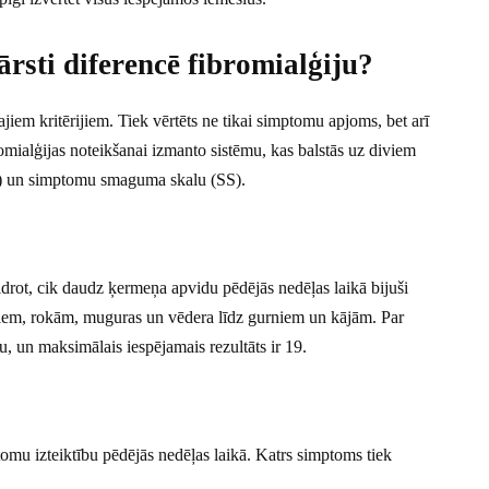
ārsti diferencē fibromialģiju?
ajiem kritērijiem. Tiek vērtēts ne tikai simptomu apjoms, bet arī
bromialģijas noteikšanai izmanto sistēmu, kas balstās uz diviem
PI) un simptomu smaguma skalu (SS).
drot, cik daudz ķermeņa apvidu pēdējās nedēļas laikā bijuši
leciem, rokām, muguras un vēdera līdz gurniem un kājām. Par
u, un maksimālais iespējamais rezultāts ir 19.
tomu izteiktību pēdējās nedēļas laikā. Katrs simptoms tiek