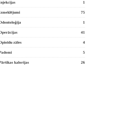
Injekcijas
1
Izmeklējumi
75
Odontoloģija
1
Operācijas
41
Opioīdu zāles
4
Padomi
5
Pārtikas kalorijas
26