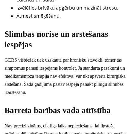
Izvēlēties brīvāku apģērbu un mazināt stresu.
Atmest smēķēšanu.
Slimības norise un ārstēšanas
iespējas
GERS visbiežāk tiek uzskatīta par hronisku stāvokli, tomēr tās
simptomus parasti iespējams kontrolēt. Ja standarta pasākumi un
medikamentoza terapija nav efektīva, var tikt apsvērta ķirurģiska
ārstēšana. Šādā gadījumā pastāv iespēja panākt pilnīgu slimības
izārstēšanu.
Barreta barības vada attīstība
Nav precīzi zināms, cik ilgs laiks nepieciešams, lai ilgstoša
refluksa dēļ attīstītos Barreta barības vads, tomēr risks ir augstāks,