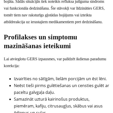
bojāta. Šādās situācijās tiek noteikts refluksa jutīguma sindroms
vai funkcionāla dedzināšana. Šie stāvokļi var līdzināties GERS,
tomēr tiem nav raksturīgs gļotādas bojājums vai izteikta
atbildreakcija uz ierastajiem medikamentiem pret dedzināšanu.
Profilakses un simptomu
mazināšanas ieteikumi
Lai atvieglotu GERS izpausmes, var palīdzēt ikdienas paradumu
korekcija:
Izvairīties no sātīgām, lielām porcijām un ēst lēni.
Neēst tieši pirms gulētiešanas un censties gulēt ar
paceltu galvgaļa daļu.
Samazināt uzturā kairinošus produktus,
piemēram, kafiju, citrusaugļus, skābus vai asus
ēdienus un sulas.