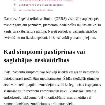
Slimības norise un ārstēšanas iespējas
Barreta barības vada attīstība
Gastroezofageālā refluksa slimību (GERS) visbiežāk atpazīst pēc
raksturīgākajām pazīmēm, piemēram, dedzinošas sajūtas aiz krūšu
kaula un skāba satura atvilņa. Nereti pietiek ar pacienta sūdzību
izvērtēšanu un fizisku apskati, lai šo stāvokli pamatoti pieļautu.
Kad simptomi pastiprinās vai
saglabājas neskaidrības
Daļai pacientu simptomi var būt vāji izteikti vai arī tie nemazinās,
lietojot ierasti nozīmētus medikamentus. Šādās situācijās ģimenes
ārsts var ieteikt papildu izmeklējumus, lai izslēgtu citas iespējamās
saslimšanas un izvērtētu komplikāciju risku. Visbiežāk izmanto
endoskopiju, skābuma (pH) monitorēšanu, manometriju vai
rentgenoloģiskus izmeklējumus ar kontrastvielu.