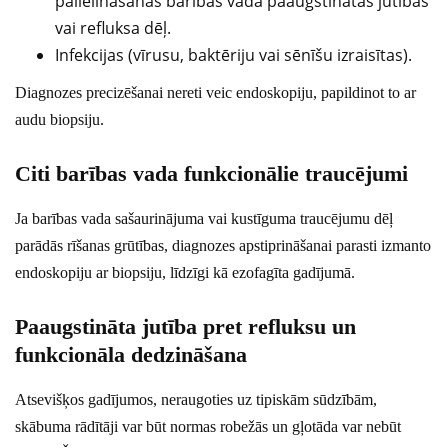
palielināšanās barības vadā paaugstinātas jutības
vai refluksa dēļ.
Infekcijas (vīrusu, baktēriju vai sēnīšu izraisītas).
Diagnozes precizēšanai nereti veic endoskopiju, papildinot to ar
audu biopsiju.
Citi barības vada funkcionālie traucējumi
Ja barības vada sašaurinājuma vai kustīguma traucējumu dēļ
parādās rīšanas grūtības, diagnozes apstiprināšanai parasti izmanto
endoskopiju ar biopsiju, līdzīgi kā ezofagīta gadījumā.
Paaugstināta jutība pret refluksu un
funkcionāla dedzināšana
Atsevišķos gadījumos, neraugoties uz tipiskām sūdzībām,
skābuma rādītāji var būt normas robežās un gļotāda var nebūt