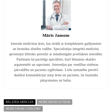
Māris Jansons
Internās medicīnas ārsts, kas strādā ar kompleksiem gadījumiem
un hronisku slimību vadību. Specializējas integrētā medicīnā,
apvienojot klīnisko pieredzi ar mūsdienīgām profilakses metodēm.
Pazīstams kā pacietīgs speciālists, kurš lēmumus skaidro
argumentēti un saprotami. Interesējas par veselības sistēmas
pārvaldību un pacientu izglītošanu. Lielu uzmanību pievērš
skaidrai komunikācijai starp ārstu un pacientu, lai mazinātu
pārpratumus un bažas.
RELATED ARTICLES
MORE FROM AUTHOR
MORE FROM CATEGORY