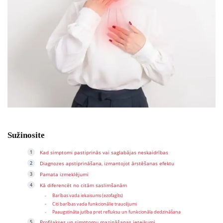
Sužinosite
Kad simptomi pastiprinās vai saglabājas neskaidrības
Diagnozes apstiprināšana, izmantojot ārstēšanas efektu
Pamata izmeklējumi
Kā diferencēt no citām saslimšanām
Barības vada iekaisums (ezofagīts)
Citi barības vada funkcionālie traucējumi
Paaugstināta jutība pret refluksu un funkcionāla dedzināšana
Profilakses un simptomu mazināšanas ieteikumi