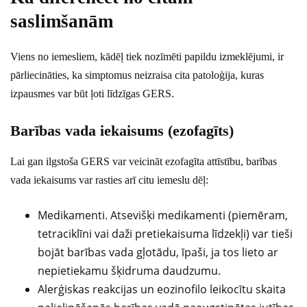
saslimšanām
Viens no iemesliem, kādēļ tiek nozīmēti papildu izmeklējumi, ir
pārliecināties, ka simptomus neizraisa cita patoloģija, kuras
izpausmes var būt ļoti līdzīgas GERS.
Barības vada iekaisums (ezofagīts)
Lai gan ilgstoša GERS var veicināt ezofagīta attīstību, barības
vada iekaisums var rasties arī citu iemeslu dēļ:
Medikamenti. Atsevišķi medikamenti (piemēram,
tetraciklīni vai daži pretiekaisuma līdzekļi) var tieši
bojāt barības vada gļotādu, īpaši, ja tos lieto ar
nepietiekamu šķidruma daudzumu.
Alerģiskas reakcijas un eozinofilo leikocītu skaita