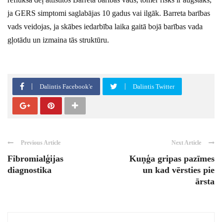
ja GERS simptomi saglabājas 10 gadus vai ilgāk. Barreta barības
vads veidojas, ja skābes iedarbība laika gaitā bojā barības vada
gļotādu un izmaina tās struktūru.
Dalintis Facebook'e
Dalintis Twitter
Previous Article
Next Article
Fibromialģijas
Kuņģa gripas pazīmes
diagnostika
un kad vērsties pie
ārsta