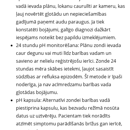
vadā ievada plānu, lokanu caurulīti ar kameru, kas
ļauj novērtēt gļotādu un nepieciešamības
gadījumā paņemt audu paraugus. Ja tiek
konstatēti bojājumi, galīgo diagnozi dažkārt
iespējams noteikt bez papildu izmeklējumiem.
24 stundu pH monitorēšana: Plānu zondi ievada
caur degunu vai muti līdz barības vadam un
savieno ar nelielu reģistrējošu ierīci. Zonde 24
stundas mēra skābes ietekmi, ļaujot sasaistīt
sūdzības ar refluksa epizodēm. Šī metode ir īpaši
noderīga, ja nav acīmredzamu barības vada
gļotādas bojājumu.
pH kapsula: Alternatīvi zondei barības vadā
piestiprina kapsulu, kas bezvadu režīmā nosūta
datus uz uztvērēju. Pacientam tiek norādīts
atzīmēt simptomu parādīšanās brīžus gan ierīcē,