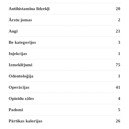
Antihistamīna līdzekļi
20
Ārstu jomas
2
Augi
21
Be kategorijos
3
Injekcijas
1
Izmeklējumi
75
Odontoloģija
1
Operācijas
41
Opioīdu zāles
4
Padomi
5
Pārtikas kalorijas
26