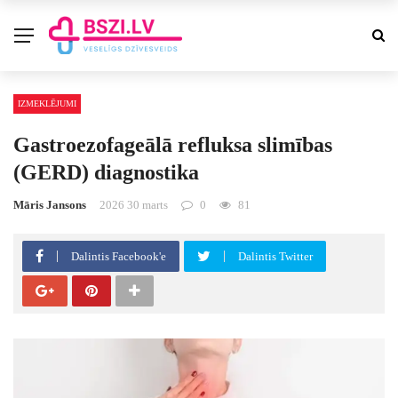
IZMEKLĒJUMI
Gastroezofageālā refluksa slimības
(GERD) diagnostika
Māris Jansons
2026 30 marts
0
81
Dalintis Facebook'e
Dalintis Twitter