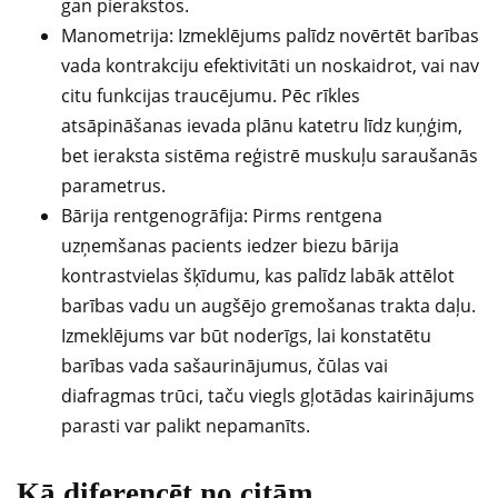
gan pierakstos.
Manometrija: Izmeklējums palīdz novērtēt barības
vada kontrakciju efektivitāti un noskaidrot, vai nav
citu funkcijas traucējumu. Pēc rīkles
atsāpināšanas ievada plānu katetru līdz kuņģim,
bet ieraksta sistēma reģistrē muskuļu saraušanās
parametrus.
Bārija rentgenogrāfija: Pirms rentgena
uzņemšanas pacients iedzer biezu bārija
kontrastvielas šķīdumu, kas palīdz labāk attēlot
barības vadu un augšējo gremošanas trakta daļu.
Izmeklējums var būt noderīgs, lai konstatētu
barības vada sašaurinājumus, čūlas vai
diafragmas trūci, taču viegls gļotādas kairinājums
parasti var palikt nepamanīts.
Kā diferencēt no citām