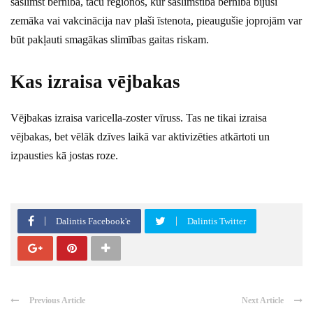
saslimst bērnībā, taču reģionos, kur saslimstība bērnībā bijusi
zemāka vai vakcinācija nav plaši īstenota, pieaugušie joprojām var
būt pakļauti smagākas slimības gaitas riskam.
Kas izraisa vējbakas
Vējbakas izraisa varicella-zoster vīruss. Tas ne tikai izraisa
vējbakas, bet vēlāk dzīves laikā var aktivizēties atkārtoti un
izpausties kā jostas roze.
Dalintis Facebook'e
Dalintis Twitter
Previous Article
Next Article