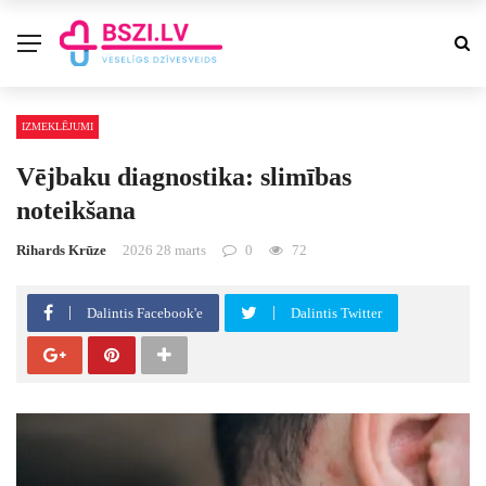
IZMEKLĒJUMI
Vējbaku diagnostika: slimības
noteikšana
Rihards Krūze
2026 28 marts
0
72
Dalintis Facebook'e
Dalintis Twitter