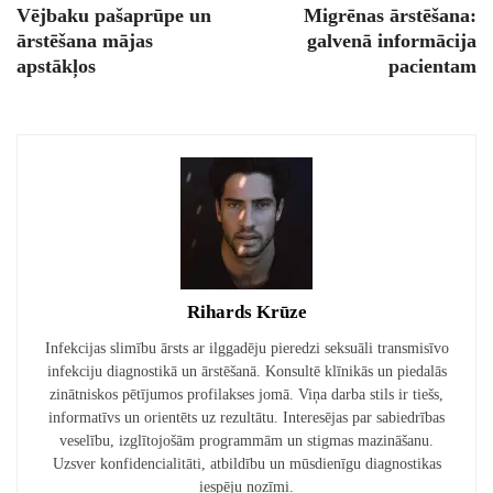
Vējbaku pašaprūpe un
Migrēnas ārstēšana:
ārstēšana mājas
galvenā informācija
apstākļos
pacientam
Rihards Krūze
Infekcijas slimību ārsts ar ilggadēju pieredzi seksuāli transmisīvo
infekciju diagnostikā un ārstēšanā. Konsultē klīnikās un piedalās
zinātniskos pētījumos profilakses jomā. Viņa darba stils ir tiešs,
informatīvs un orientēts uz rezultātu. Interesējas par sabiedrības
veselību, izglītojošām programmām un stigmas mazināšanu.
Uzsver konfidencialitāti, atbildību un mūsdienīgu diagnostikas
iespēju nozīmi.