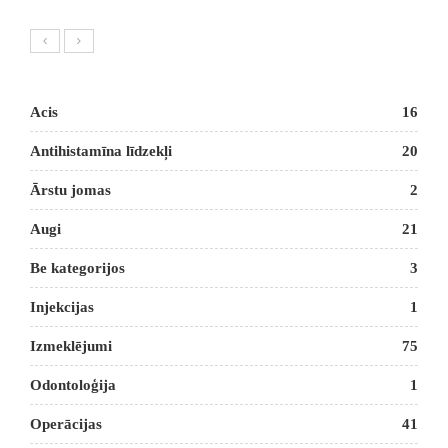
Acis
16
Antihistamīna līdzekļi
20
Ārstu jomas
2
Augi
21
Be kategorijos
3
Injekcijas
1
Izmeklējumi
75
Odontoloģija
1
Operācijas
41