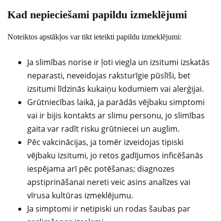
Kad nepieciešami papildu izmeklējumi
Noteiktos apstākļos var tikt ieteikti papildu izmeklējumi:
Ja slimības norise ir ļoti viegla un izsitumi izskatās
neparasti, neveidojas raksturīgie pūslīši, bet
izsitumi līdzinās kukaiņu kodumiem vai alerģijai.
Grūtniecības laikā, ja parādās vējbaku simptomi
vai ir bijis kontakts ar slimu personu, jo slimības
gaita var radīt risku grūtniecei un auglim.
Pēc vakcinācijas, ja tomēr izveidojas tipiski
vējbaku izsitumi, jo retos gadījumos inficēšanās
iespējama arī pēc potēšanas; diagnozes
apstiprināšanai nereti veic asins analīzes vai
vīrusa kultūras izmeklējumu.
Ja simptomi ir netipiski un rodas šaubas par