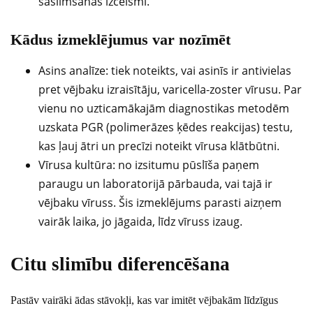
saslimšanas izcelsmi.
Kādus izmeklējumus var nozīmēt
Asins analīze: tiek noteikts, vai asinīs ir antivielas
pret vējbaku izraisītāju, varicella-zoster vīrusu. Par
vienu no uzticamākajām diagnostikas metodēm
uzskata PGR (polimerāzes ķēdes reakcijas) testu,
kas ļauj ātri un precīzi noteikt vīrusa klātbūtni.
Vīrusa kultūra: no izsitumu pūslīša paņem
paraugu un laboratorijā pārbauda, vai tajā ir
vējbaku vīruss. Šis izmeklējums parasti aizņem
vairāk laika, jo jāgaida, līdz vīruss izaug.
Citu slimību diferencēšana
Pastāv vairāki ādas stāvokļi, kas var imitēt vējbakām līdzīgus