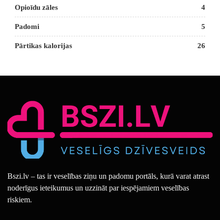
Opioīdu zāles
4
Padomi
5
Pārtikas kalorijas
26
Bszi.lv – tas ir veselības ziņu un padomu portāls, kurā varat atrast
noderīgus ieteikumus un uzzināt par iespējamiem veselības
riskiem.