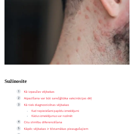
Sužinosite
Kā izpaužas vējbakas
Atpazīšana var būt sarežģītāka vakcinācijas dēļ
Kā tiek diagnosticētas vējbakas
Kad nepieciešami papildu izmeklējumi
Kādus izmeklējumus var nozīmēt
Citu slimību diferencēšana
Kāpēc vējbakas ir bīstamākas pieaugušajiem