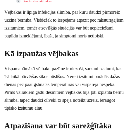
Kas izraisa vējbakas
Vējbakas ir lipīga infekcijas slimība, par kuru daudzi pirmoreiz
uzzina bērnībā. Visbiežāk to iespējams atpazīt pēc raksturīgajiem
izsitumiem, tomēr atsevišķās situācijās var būt nepieciešami
papildu izmeklējumi, īpaši, ja simptomi noris netipiski.
Kā izpaužas vējbakas
Vispamanāmākā vējbaku pazīme ir niezoši, sarkani izsitumi, kas
īsā laikā pārvēršas sīkos pūslīšos. Nereti izsitumi parādās dažas
dienas pēc paaugstinātas temperatūras vai vispārēja nespēka.
Pirms vairākiem gadu desmitiem vējbakas bija ļoti izplatīta bērnu
slimība, tāpēc daudzi cilvēki to spēja noteikt uzreiz, ieraugot
tipisko izsitumu ainu.
Atpazīšana var būt sarežģītāka