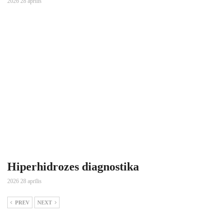
2026 28 aprīlis
Hiperhidrozes diagnostika
2026 28 aprīlis
PREV
NEXT