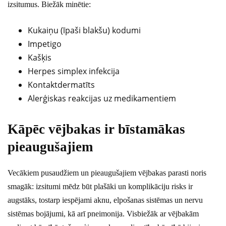
izsitumus. Biežāk minētie:
Kukaiņu (īpaši blakšu) kodumi
Impetigo
Kašķis
Herpes simplex infekcija
Kontaktdermatīts
Alerģiskas reakcijas uz medikamentiem
Kāpēc vējbakas ir bīstamākas
pieaugušajiem
Vecākiem pusaudžiem un pieaugušajiem vējbakas parasti noris
smagāk: izsitumi mēdz būt plašāki un komplikāciju risks ir
augstāks, tostarp iespējami aknu, elpošanas sistēmas un nervu
sistēmas bojājumi, kā arī pneimonija. Visbiežāk ar vējbakām