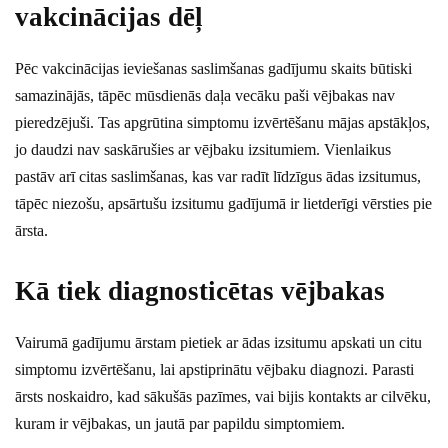
vakcinācijas dēļ
Pēc vakcinācijas ieviešanas saslimšanas gadījumu skaits būtiski
samazinājās, tāpēc mūsdienās daļa vecāku paši vējbakas nav
pieredzējuši. Tas apgrūtina simptomu izvērtēšanu mājas apstākļos,
jo daudzi nav saskārušies ar vējbaku izsitumiem. Vienlaikus
pastāv arī citas saslimšanas, kas var radīt līdzīgus ādas izsitumus,
tāpēc niezošu, apsārtušu izsitumu gadījumā ir lietderīgi vērsties pie
ārsta.
Kā tiek diagnosticētas vējbakas
Vairumā gadījumu ārstam pietiek ar ādas izsitumu apskati un citu
simptomu izvērtēšanu, lai apstiprinātu vējbaku diagnozi. Parasti
ārsts noskaidro, kad sākušās pazīmes, vai bijis kontakts ar cilvēku,
kuram ir vējbakas, un jautā par papildu simptomiem.