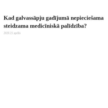
Kad galvassāpju gadījumā nepieciešama
steidzama medicīniskā palīdzība?
2026 21 aprīlis