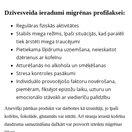
Dzīvesveida ieradumi migrēnas profilaksei:
Regulāras fiziskās aktivitātes
Stabils miega režīms, īpaši situācijās, kad paralēli
tiek ārstēti miega traucējumi
Pietiekama šķidruma uzņemšana, neieskaitot
dzērienus ar kofeīnu
Atturēšanās no alkohola un smēķēšanas
Stresa kontroles pasākumi
Individuālo provocējošo faktoru novērošana,
piemēram, fiksējot epizožu laiku, uzturu un
emocionālo stāvokli ar viedierīču palīdzību
Atsevišķi pārtikas produkti var darboties kā izraisītāji, jo īpaši
kofeīns, šokolāde, glutamāts vai nitrāti. Arī strauja ierastā kofeīna
daudzuma samazināšana dažkārt var provocēt izteiktu migrēnas