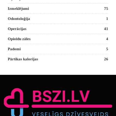
Izmeklējumi
75
Odontoloģija
1
Operācijas
41
Opioīdu zāles
4
Padomi
5
Pārtikas kalorijas
26