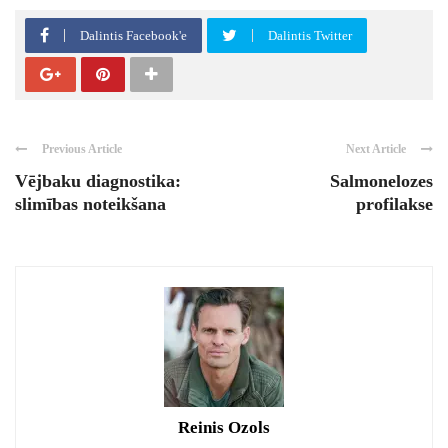
Dalintis Facebook'e
Dalintis Twitter
Previous Article
Next Article
Vējbaku diagnostika:
Salmonelozes
slimības noteikšana
profilakse
Reinis Ozols