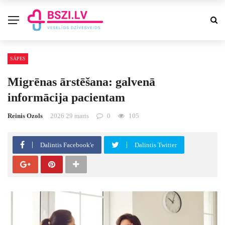
SĀPES
Migrēnas ārstēšana: galvenā
informācija pacientam
Reinis Ozols
2026 29 marts
0
105
Dalintis Facebook'e
Dalintis Twitter