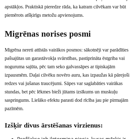
apstākļos. Praktiskā pieredze rāda, ka katram cilvēkam var būt
piemērots atšķirīgs metožu apvienojums.
Migrēnas norises posmi
Migrēna nereti attīstās vairākos posmos: sākotnēji var parādīties
pašsajūtas un garastāvokļa svārstības, pastiprināta ēstgriba vai
noguruma sajūta, pēc tam seko galvassāpes ar tipiskajām
izpausmēm. Daļai cilvēku novēro auru, kas izpaužas kā pārejoši
redzes vai jušanas traucējumi. Sāpes var saglabāties vairākas
stundas, bet pēc lēkmes bieži jūtams izsīkums un muskuļu
saspringums. Lielāko efektu parasti dod rīcība jau pie pirmajām
pazīmēm.
Izšķir divus ārstēšanas virzienus: