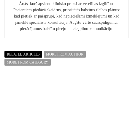
Ārsts, kurš apvieno klīnisko praksi ar veselības izglītību.
Pacientiem piedāvā skaidrus, prioritātēs balstītus rīcības plānus:
kad pietiek ar pašaprūpi, kad nepieciešami izmeklējumi un kad
jāmeklē speciālista konsultācija. Augstu vērtē caurspīdīgumu,
pierādījumos balstītu pieeju un cieņpilnu komunikāciju.
RELATED ARTICLES
MORE FROM AUTHOR
MORE FROM CATEGORY