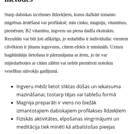
Starp dabiskas izcelsmes līdzekļiem, kurus dažkārt izmanto
migrēnas ārstēšanā vai profilaksē, min cinku, magniju, vitamīnus,
piemēram, B2 vitamīnu, ingveru un piena dadža ekstraktu.
Rezultāts var būt ļoti atšķirīgs, jo iedarbība ir individuāla: vieniem
cilvēkiem ir jūtams ieguvums, citiem efekts ir minimāls. Uztura
bagātinātāju lietošana ir pārrunājama ar ārstu, jo tie var
mijiedarboties ar citām zālēm vai nebūt piemēroti noteiktu
veselības stāvokļu gadījumā.
Ingveru mēdz lietot sliktas dūšas un iekaisuma
mazināšanai, tostarp tējas vai tablešu formā
Magnija preparāti ir viens no biežāk
izmantotajiem dabiskajiem profilakses līdzekļiem
Fiziskās aktivitātes, elpošanas vingrinājumi un
meditācija tiek minēti kā atbalstošas pieejas