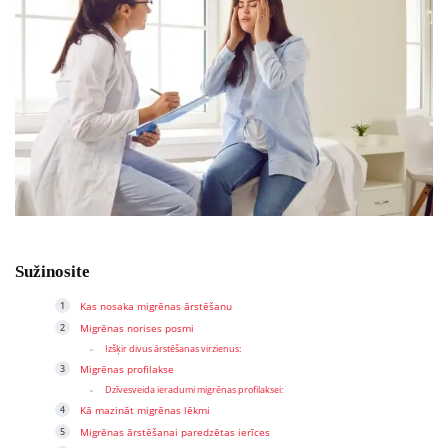
Sužinosite
Kas nosaka migrēnas ārstēšanu
Migrēnas norises posmi
Izšķir divus ārstēšanas virzienus:
Migrēnas profilakse
Dzīvesveida ieradumi migrēnas profilaksei:
Kā mazināt migrēnas lēkmi
Migrēnas ārstēšanai paredzētas ierīces