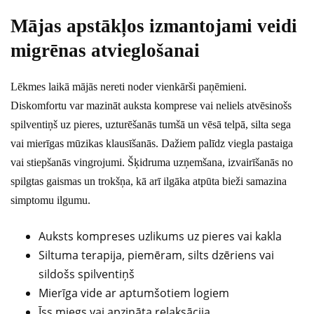
Mājas apstākļos izmantojami veidi
migrēnas atvieglošanai
Lēkmes laikā mājās nereti noder vienkārši paņēmieni.
Diskomfortu var mazināt auksta komprese vai neliels atvēsinošs
spilventiņš uz pieres, uzturēšanās tumšā un vēsā telpā, silta sega
vai mierīgas mūzikas klausīšanās. Dažiem palīdz viegla pastaiga
vai stiepšanās vingrojumi. Šķidruma uzņemšana, izvairīšanās no
spilgtas gaismas un trokšņa, kā arī ilgāka atpūta bieži samazina
simptomu ilgumu.
Auksts kompreses uzlikums uz pieres vai kakla
Siltuma terapija, piemēram, silts dzēriens vai
sildošs spilventiņš
Mierīga vide ar aptumšotiem logiem
Īss miegs vai apzināta relaksācija