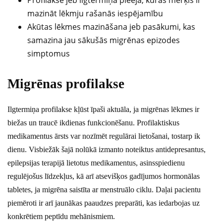
Profilakse jeb ilgtermiņa pieeja, kuras mērķis ir
mazināt lēkmju rašanās iespējamību
Akūtas lēkmes mazināšana jeb pasākumi, kas
samazina jau sākušās migrēnas epizodes
simptomus
Migrēnas profilakse
Ilgtermiņa profilakse kļūst īpaši aktuāla, ja migrēnas lēkmes ir
biežas un traucē ikdienas funkcionēšanu. Profilaktiskus
medikamentus ārsts var nozīmēt regulārai lietošanai, tostarp ik
dienu. Visbiežāk šajā nolūkā izmanto noteiktus antidepresantus,
epilepsijas terapijā lietotus medikamentus, asinsspiedienu
regulējošus līdzekļus, kā arī atsevišķos gadījumos hormonālas
tabletes, ja migrēna saistīta ar menstruālo ciklu. Daļai pacientu
piemēroti ir arī jaunākas paaudzes preparāti, kas iedarbojas uz
konkrētiem peptīdu mehānismiem.