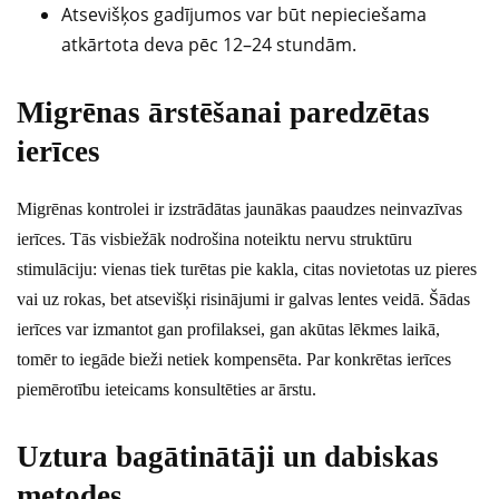
Atsevišķos gadījumos var būt nepieciešama
atkārtota deva pēc 12–24 stundām.
Migrēnas ārstēšanai paredzētas
ierīces
Migrēnas kontrolei ir izstrādātas jaunākas paaudzes neinvazīvas
ierīces. Tās visbiežāk nodrošina noteiktu nervu struktūru
stimulāciju: vienas tiek turētas pie kakla, citas novietotas uz pieres
vai uz rokas, bet atsevišķi risinājumi ir galvas lentes veidā. Šādas
ierīces var izmantot gan profilaksei, gan akūtas lēkmes laikā,
tomēr to iegāde bieži netiek kompensēta. Par konkrētas ierīces
piemērotību ieteicams konsultēties ar ārstu.
Uztura bagātinātāji un dabiskas
metodes