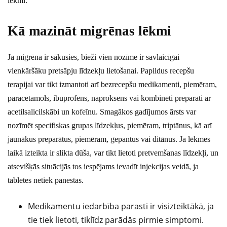
lēkmi.
Kā mazināt migrēnas lēkmi
Ja migrēna ir sākusies, bieži vien nozīme ir savlaicīgai
vienkāršāku pretsāpju līdzekļu lietošanai. Papildus recepšu
terapijai var tikt izmantoti arī bezrecepšu medikamenti, piemēram,
paracetamols, ibuprofēns, naproksēns vai kombinēti preparāti ar
acetilsalicilskābi un kofeīnu. Smagākos gadījumos ārsts var
nozīmēt specifiskas grupas līdzekļus, piemēram, triptānus, kā arī
jaunākus preparātus, piemēram, gepantus vai ditānus. Ja lēkmes
laikā izteikta ir slikta dūša, var tikt lietoti pretvemšanas līdzekļi, un
atsevišķās situācijās tos iespējams ievadīt injekcijas veidā, ja
tabletes netiek panestas.
Medikamentu iedarbība parasti ir visizteiktākā, ja
tie tiek lietoti, tiklīdz parādās pirmie simptomi.