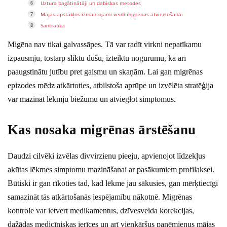
Uztura bagātinātāji un dabiskas metodes
Mājas apstākļos izmantojami veidi migrēnas atvieglošanai
Santrauka
Migēna nav tikai galvassāpes. Tā var radīt virkni nepatīkamu
izpausmju, tostarp sliktu dūšu, izteiktu nogurumu, kā arī
paaugstinātu jutību pret gaismu un skaņām. Lai gan migrēnas
epizodes mēdz atkārtoties, atbilstoša aprūpe un izvēlēta stratēģija
var mazināt lēkmju biežumu un atvieglot simptomus.
Kas nosaka migrēnas ārstēšanu
Daudzi cilvēki izvēlas divvirzienu pieeju, apvienojot līdzekļus
akūtas lēkmes simptomu mazināšanai ar pasākumiem profilaksei.
Būtiski ir gan rīkoties tad, kad lēkme jau sākusies, gan mērķtiecīgi
samazināt tās atkārtošanās iespējamību nākotnē. Migrēnas
kontrole var ietvert medikamentus, dzīvesveida korekcijas,
dažādas medicīniskas ierīces un arī vienkāršus paņēmienus mājas