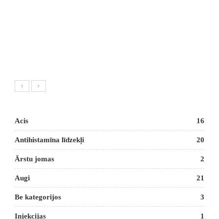
Acis
16
Antihistamīna līdzekļi
20
Ārstu jomas
2
Augi
21
Be kategorijos
3
Injekcijas
1