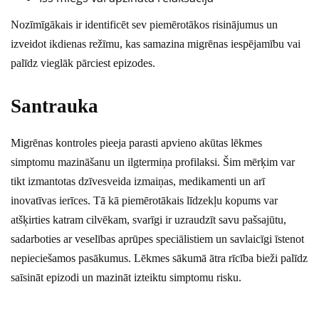
Nozīmīgākais ir identificēt sev piemērotākos risinājumus un
izveidot ikdienas režīmu, kas samazina migrēnas iespējamību vai
palīdz vieglāk pārciest epizodes.
Santrauka
Migrēnas kontroles pieeja parasti apvieno akūtas lēkmes
simptomu mazināšanu un ilgtermiņa profilaksi. Šim mērķim var
tikt izmantotas dzīvesveida izmaiņas, medikamenti un arī
inovatīvas ierīces. Tā kā piemērotākais līdzekļu kopums var
atšķirties katram cilvēkam, svarīgi ir uzraudzīt savu pašsajūtu,
sadarboties ar veselības aprūpes speciālistiem un savlaicīgi īstenot
nepieciešamos pasākumus. Lēkmes sākumā ātra rīcība bieži palīdz
saīsināt epizodi un mazināt izteiktu simptomu risku.