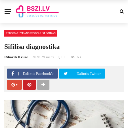
SEKSUĀLI TRANSMISĪVĀS SLIMĪBAS
Sifilisa diagnostika
Rihards Krūze
2026 29 marts
0
63
Dalintis Facebook'e
Dalintis Twitter