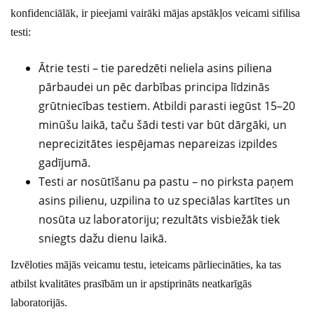
konfidenciālāk, ir pieejami vairāki mājas apstākļos veicami sifilisa
testi:
Ātrie testi – tie paredzēti neliela asins piliena
pārbaudei un pēc darbības principa līdzinās
grūtniecības testiem. Atbildi parasti iegūst 15–20
minūšu laikā, taču šādi testi var būt dārgāki, un
neprecizitātes iespējamas nepareizas izpildes
gadījumā.
Testi ar nosūtīšanu pa pastu – no pirksta paņem
asins pilienu, uzpilina to uz speciālas kartītes un
nosūta uz laboratoriju; rezultāts visbiežāk tiek
sniegts dažu dienu laikā.
Izvēloties mājās veicamu testu, ieteicams pārliecināties, ka tas
atbilst kvalitātes prasībām un ir apstiprināts neatkarīgās
laboratorijās.