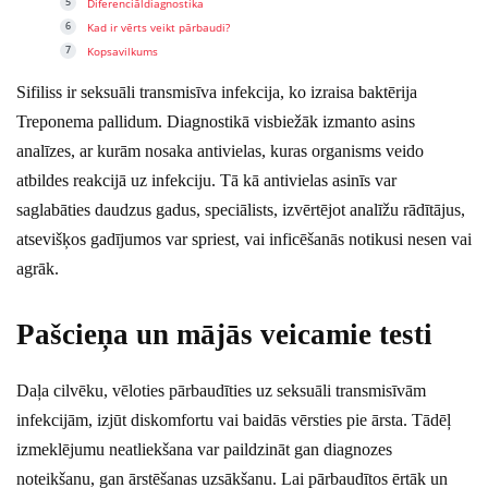
Diferenciāldiagnostika
Kad ir vērts veikt pārbaudi?
Kopsavilkums
Sifiliss ir seksuāli transmisīva infekcija, ko izraisa baktērija
Treponema pallidum. Diagnostikā visbiežāk izmanto asins
analīzes, ar kurām nosaka antivielas, kuras organisms veido
atbildes reakcijā uz infekciju. Tā kā antivielas asinīs var
saglabāties daudzus gadus, speciālists, izvērtējot analīžu rādītājus,
atsevišķos gadījumos var spriest, vai inficēšanās notikusi nesen vai
agrāk.
Pašcieņa un mājās veicamie testi
Daļa cilvēku, vēloties pārbaudīties uz seksuāli transmisīvām
infekcijām, izjūt diskomfortu vai baidās vērsties pie ārsta. Tādēļ
izmeklējumu neatliekšana var paildzināt gan diagnozes
noteikšanu, gan ārstēšanas uzsākšanu. Lai pārbaudītos ērtāk un