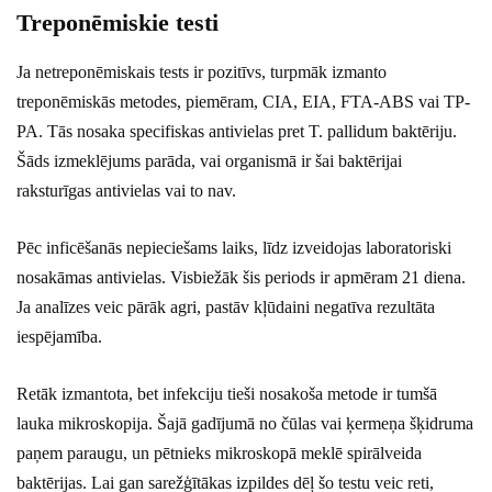
Treponēmiskie testi
Ja netreponēmiskais tests ir pozitīvs, turpmāk izmanto
treponēmiskās metodes, piemēram, CIA, EIA, FTA-ABS vai TP-
PA. Tās nosaka specifiskas antivielas pret T. pallidum baktēriju.
Šāds izmeklējums parāda, vai organismā ir šai baktērijai
raksturīgas antivielas vai to nav.
Pēc inficēšanās nepieciešams laiks, līdz izveidojas laboratoriski
nosakāmas antivielas. Visbiežāk šis periods ir apmēram 21 diena.
Ja analīzes veic pārāk agri, pastāv kļūdaini negatīva rezultāta
iespējamība.
Retāk izmantota, bet infekciju tieši nosakoša metode ir tumšā
lauka mikroskopija. Šajā gadījumā no čūlas vai ķermeņa šķidruma
paņem paraugu, un pētnieks mikroskopā meklē spirālveida
baktērijas. Lai gan sarežģītākas izpildes dēļ šo testu veic reti,