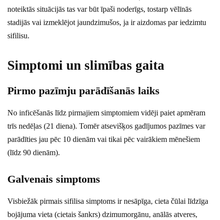
noteiktās situācijās tas var būt īpaši noderīgs, tostarp vēlīnās
stadijās vai izmeklējot jaundzimušos, ja ir aizdomas par iedzimtu
sifilisu.
Simptomi un slimības gaita
Pirmo pazīmju parādīšanās laiks
No inficēšanās līdz pirmajiem simptomiem vidēji paiet apmēram
trīs nedēļas (21 diena). Tomēr atsevišķos gadījumos pazīmes var
parādīties jau pēc 10 dienām vai tikai pēc vairākiem mēnešiem
(līdz 90 dienām).
Galvenais simptoms
Visbiežāk pirmais sifilisa simptoms ir nesāpīga, cieta čūlai līdzīga
bojājuma vieta (cietais šankrs) dzimumorgānu, anālās atveres,