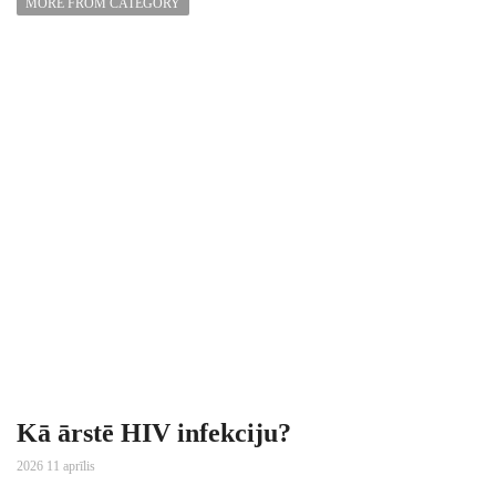
MORE FROM CATEGORY
Kā ārstē HIV infekciju?
2026 11 aprīlis