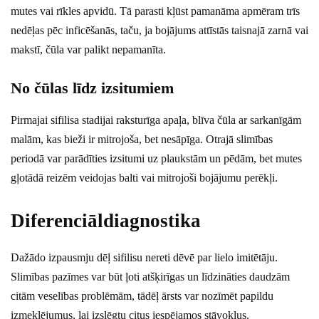
mutes vai rīkles apvidū. Tā parasti kļūst pamanāma apmēram trīs
nedēļas pēc inficēšanās, taču, ja bojājums attīstās taisnajā zarnā vai
makstī, čūla var palikt nepamanīta.
No čūlas līdz izsitumiem
Pirmajai sifilisa stadijai raksturīga apaļa, blīva čūla ar sarkanīgām
malām, kas bieži ir mitrojoša, bet nesāpīga. Otrajā slimības
periodā var parādīties izsitumi uz plaukstām un pēdām, bet mutes
gļotādā reizēm veidojas balti vai mitrojoši bojājumu perēkļi.
Diferenciāldiagnostika
Dažādo izpausmju dēļ sifilisu nereti dēvē par lielo imitētāju.
Slimības pazīmes var būt ļoti atšķirīgas un līdzināties daudzām
citām veselības problēmām, tādēļ ārsts var nozīmēt papildu
izmeklējumus, lai izslēgtu citus iespējamos stāvokļus.