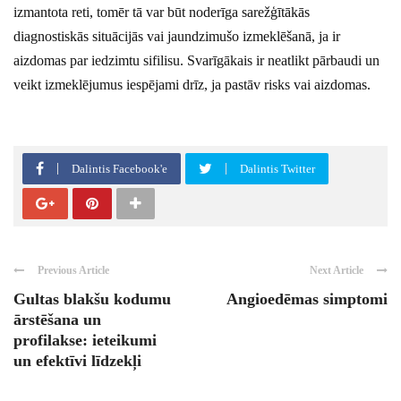
izmantota reti, tomēr tā var būt noderīga sarežģītākās
diagnostiskās situācijās vai jaundzimušo izmeklēšanā, ja ir
aizdomas par iedzimtu sifilisu. Svarīgākais ir neatlikt pārbaudi un
veikt izmeklējumus iespējami drīz, ja pastāv risks vai aizdomas.
Dalintis Facebook'e
Dalintis Twitter
Previous Article
Next Article
Gultas blakšu kodumu
Angioedēmas simptomi
ārstēšana un
profilakse: ieteikumi
un efektīvi līdzekļi