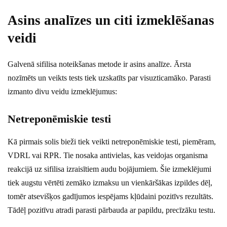
Asins analīzes un citi izmeklēšanas
veidi
Galvenā sifilisa noteikšanas metode ir asins analīze. Ārsta
nozīmēts un veikts tests tiek uzskatīts par visuzticamāko. Parasti
izmanto divu veidu izmeklējumus:
Netreponēmiskie testi
Kā pirmais solis bieži tiek veikti netreponēmiskie testi, piemēram,
VDRL vai RPR. Tie nosaka antivielas, kas veidojas organisma
reakcijā uz sifilisa izraisītiem audu bojājumiem. Šie izmeklējumi
tiek augstu vērtēti zemāko izmaksu un vienkāršākas izpildes dēļ,
tomēr atsevišķos gadījumos iespējams kļūdaini pozitīvs rezultāts.
Tādēļ pozitīvu atradi parasti pārbauda ar papildu, precīzāku testu.