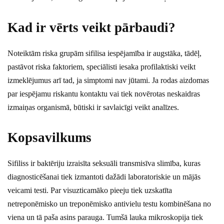
Kad ir vērts veikt pārbaudi?
Noteiktām riska grupām sifilisa iespējamība ir augstāka, tādēļ,
pastāvot riska faktoriem, speciālisti iesaka profilaktiski veikt
izmeklējumus arī tad, ja simptomi nav jūtami. Ja rodas aizdomas
par iespējamu riskantu kontaktu vai tiek novērotas neskaidras
izmaiņas organismā, būtiski ir savlaicīgi veikt analīzes.
Kopsavilkums
Sifiliss ir baktēriju izraisīta seksuāli transmisīva slimība, kuras
diagnosticēšanai tiek izmantoti dažādi laboratoriskie un mājās
veicami testi. Par visuzticamāko pieeju tiek uzskatīta
netreponēmisko un treponēmisko antivielu testu kombinēšana no
viena un tā paša asins parauga. Tumšā lauka mikroskopija tiek