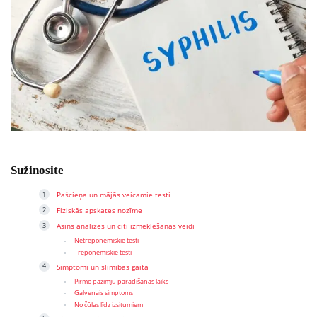
Sužinosite
Pašcieņa un mājās veicamie testi
Fiziskās apskates nozīme
Asins analīzes un citi izmeklēšanas veidi
Netreponēmiskie testi
Treponēmiskie testi
Simptomi un slimības gaita
Pirmo pazīmju parādīšanās laiks
Galvenais simptoms
No čūlas līdz izsitumiem