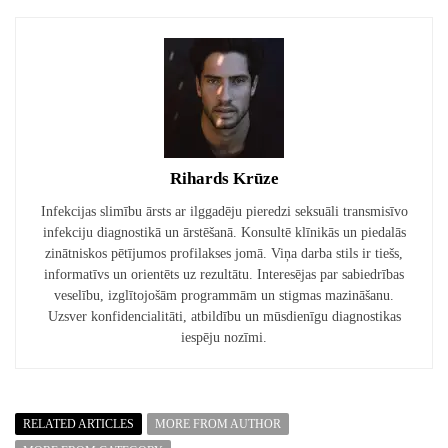
Rihards Krūze
Infekcijas slimību ārsts ar ilggadēju pieredzi seksuāli transmisīvo
infekciju diagnostikā un ārstēšanā. Konsultē klīnikās un piedalās
zinātniskos pētījumos profilakses jomā. Viņa darba stils ir tiešs,
informatīvs un orientēts uz rezultātu. Interesējas par sabiedrības
veselību, izglītojošām programmām un stigmas mazināšanu.
Uzsver konfidencialitāti, atbildību un mūsdienīgu diagnostikas
iespēju nozīmi.
RELATED ARTICLES
MORE FROM AUTHOR