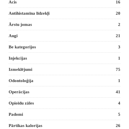
Acis
16
Antihistamīna līdzekļi
20
Ārstu jomas
2
Augi
21
Be kategorijos
3
Injekcijas
1
Izmeklējumi
75
Odontoloģija
1
Operācijas
41
Opioīdu zāles
4
Padomi
5
Pārtikas kalorijas
26