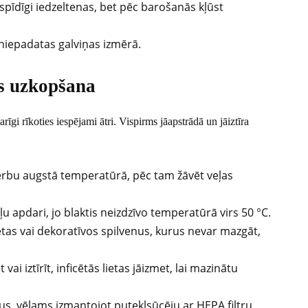
spīdīgi iedzeltenas, bet pēc barošanās kļūst
kniepadatas galviņas izmērā.
es uzkopšana
īgi rīkoties iespējami ātri. Vispirms jāapstrādā un jāiztīra
ērbu augstā temperatūrā, pēc tam žāvēt veļas
 apdari, jo blaktis neizdzīvo temperatūrā virs 50 °C.
tas vai dekoratīvos spilvenus, kurus nevar mazgāt,
ai iztīrīt, inficētās lietas jāizmet, lai mazinātu
us, vēlams izmantojot putekļsūcēju ar HEPA filtru.