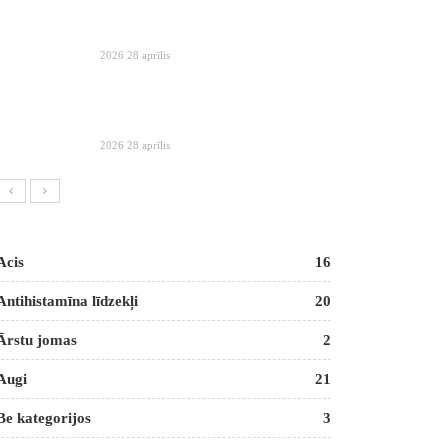
2026 28 aprīlis
2026 28 aprīlis
Acis
16
Antihistamīna līdzekļi
20
Ārstu jomas
2
Augi
21
Be kategorijos
3