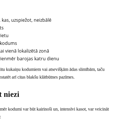
 kas, uzspiežot, neizbālē
ts
ietu
ts kodums
ai vienā lokalizētā zonā
 vienmēr barojas katru dienu
r citu kukaiņu kodumiem vai atsevišķām ādas slimībām, taču
statēt arī citas blakšu klātbūtnes pazīmes.
 niezi
omēr kodumi var būt kairinoši un, intensīvi kasot, var veicināt
: