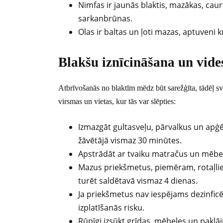
Nimfas ir jaunās blaktis, mazākas, caur
sarkanbrūnas.
Olas ir baltas un ļoti mazas, aptuveni 
Blakšu iznīcināšana un vid
Atbrīvošanās no blaktīm mēdz būt sarežģīta, tādēļ svar
virsmas un vietas, kur tās var slēpties:
Izmazgāt gultasveļu, pārvalkus un apģ
žāvētājā vismaz 30 minūtes.
Apstrādāt ar tvaiku matračus un mēbeļu
Mazus priekšmetus, piemēram, rotaļlie
turēt saldētavā vismaz 4 dienas.
Ja priekšmetus nav iespējams dezinficēt v
izplatīšanās risku.
Rūpīgi izsūkt grīdas, mēbeles un paklāj