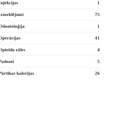
Injekcijas
1
Izmeklējumi
75
Odontoloģija
1
Operācijas
41
Opioīdu zāles
4
Padomi
5
Pārtikas kalorijas
26