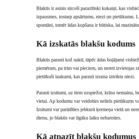
Blaktis ir asinis sūcoši parazītiski kukaiņi, kas visb
izpausmes, tostarp apsārtumu, niezi un pietūkumu. L
spontāni, tomēr ādas kopšana ir būtiska, lai mazināt
Kā izskatās blakšu kodums
Blaktis parasti kož naktī, tāpēc ādas bojājumi visbiež
piemēram, pa trim vai pieciem, un nereti izvietojas z
pietūkuši laukumi, kas parasti izraisa izteiktu niezi.
Parasti izsitumi, uz tiem uzspiežot, krāsu nemaina, be
vietai. Ap kodumu var veidoties neliels pietūkums va
Izsitumi var parādīties jebkurā ķermeņa vietā un ner
dienu, jo blaktis var ilgāku laiku nebaroties.
Kā atpazīt blakšu kodumus