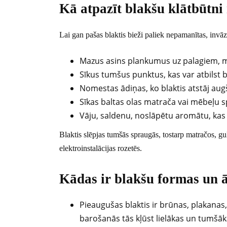
Kā atpazīt blakšu klātbūtni
Lai gan pašas blaktis bieži paliek nepamanītas, invāz
Mazus asins plankumus uz palagiem, 
Sīkus tumšus punktus, kas var atbilst 
Nomestas ādiņas, ko blaktis atstāj aug
Sīkas baltas olas matrača vai mēbeļu 
Vāju, saldenu, noslāpētu aromātu, kas 
Blaktis slēpjas tumšās spraugās, tostarp matračos, gul
elektroinstalācijas rozetēs.
Kādas ir blakšu formas un ā
Pieaugušas blaktis ir brūnas, plakanas,
barošanās tās kļūst lielākas un tumšāk