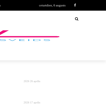
m
ceturtdien, 6 augusts
2026 26 aprīlis
2026 17 aprīlis