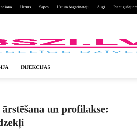
ināšana
Uzturs
Sāpes
Uztura bagātinātāji
Augi
Pieaugušajie
IJA
INJEKCIJAS
ārstēšana un profilakse:
dzekļi