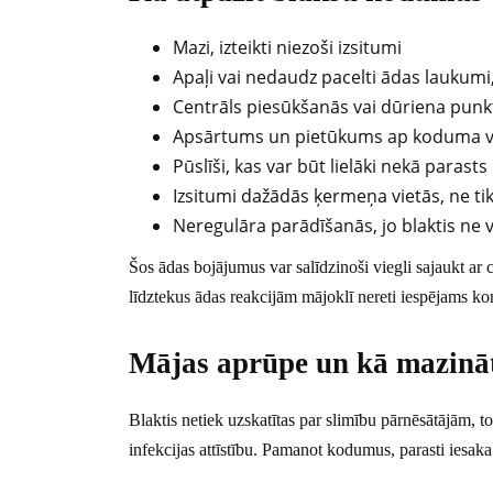
Mazi, izteikti niezoši izsitumi
Apaļi vai nedaudz pacelti ādas laukumi,
Centrāls piesūkšanās vai dūriena punk
Apsārtums un pietūkums ap koduma v
Pūslīši, kas var būt lielāki nekā paras
Izsitumi dažādās ķermeņa vietās, ne tik
Neregulāra parādīšanās, jo blaktis ne
Šos ādas bojājumus var salīdzinoši viegli sajaukt a
līdztekus ādas reakcijām mājoklī nereti iespējams kon
Mājas aprūpe un kā mazināt
Blaktis netiek uzskatītas par slimību pārnēsātājām, t
infekcijas attīstību. Pamanot kodumus, parasti iesaka