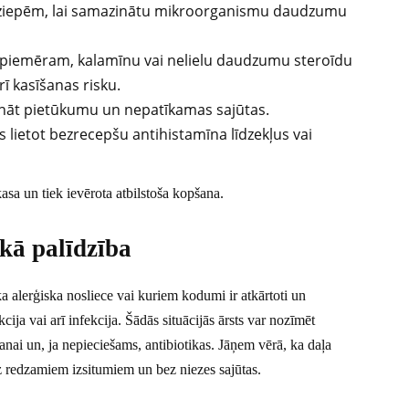
ziepēm, lai samazinātu mikroorganismu daudzumu
, piemēram, kalamīnu vai nelielu daudzumu steroīdu
arī kasīšanas risku.
ināt pietūkumu un nepatīkamas sajūtas.
jams lietot bezrecepšu antihistamīna līdzekļus vai
sa un tiek ievērota atbilstoša kopšana.
kā palīdzība
ka alerģiska nosliece vai kuriem kodumi ir atkārtoti un
kcija vai arī infekcija. Šādās situācijās ārsts var nozīmēt
anai un, ja nepieciešams, antibiotikas. Jāņem vērā, ka daļa
z redzamiem izsitumiem un bez niezes sajūtas.