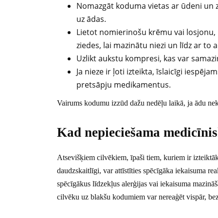
Nomazgāt koduma vietas ar ūdeni un 
uz ādas.
Lietot nomierinošu krēmu vai losjonu
ziedes, lai mazinātu niezi un līdz ar to 
Uzlikt aukstu kompresi, kas var samaz
Ja nieze ir ļoti izteikta, īslaicīgi iespē
pretsāpju medikamentus.
Vairums kodumu izzūd dažu nedēļu laikā, ja ādu neka
Kad nepieciešama medicīnis
Atsevišķiem cilvēkiem, īpaši tiem, kuriem ir izteiktā
daudzskaitlīgi, var attīstīties spēcīgāka iekaisuma rea
spēcīgākus līdzekļus alerģijas vai iekaisuma mazināš
cilvēku uz blakšu kodumiem var nereaģēt vispār, be