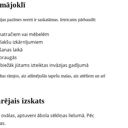
 mājoklī
ijas pazīmes nereti ir saskatāmas. Ieteicams pārbaudīt:
matračiem vai mēbelēm
blakšu izkārnījumiem
šanas laikā
spraugās
biežāk jūtams izteiktas invāzijas gadījumā
tas rāmjos, aiz atlīmējušās tapešu malas, aiz attēliem un arī
rējais izskats
 ovālas, aptuveni ābola sēkliņas lielumā. Pēc
as.