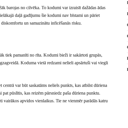
iežāk barojas no cilvēka. To kodumi var izraisīt dažādas ādas
ielākajā daļā gadījumu šie kodumi nav bīstami un pāriet
u diskomfortu un samazinātu inficēšanās risku.
āk tiek pamanīti no rīta. Kodumi bieži ir sakārtoti grupās,
igzagveidā. Koduma vietā redzami nelieli apsārtuši vai viegli
t centrā var būt saskatāms neliels punkts, kas atbilst dūriena
i pat pūslītis, kas reizēm pārsniedz paša dūriena punktu.
eti vairākos apvidos vienlaikus. Tie ne vienmēr parādās katru