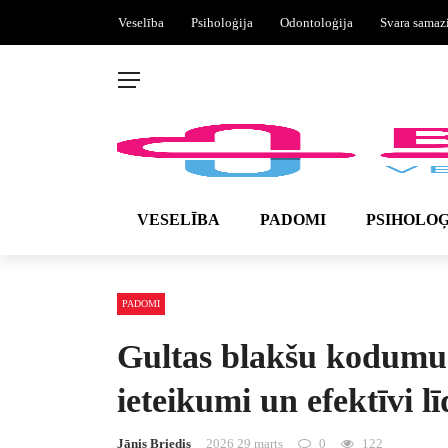
Veselība
Psiholoģija
Odontoloģija
Svara samaz
VESELĪBA
PADOMI
PSIHOLOĢ
PADOMI
Gultas blakšu kodumu 
ieteikumi un efektīvi lī
Jānis Briedis
2026 29 marts
0
122