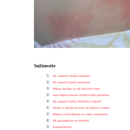
Sužinosite
Kā izskatās blakšu kodums
Kā atpazīt blakšu kodumus
Mājas aprūpe un kā mazināt niezi
Kad nepieciešama medicīniskā palīdzība
Kā atpazīt blakšu klātbūtni mājoklī
Kādas ir blakšu formas un ārējais izskats
Blakšu iznīcināšana un vides uzkopšana
Kā pasargāties no blaktīm
Kopsavilkums