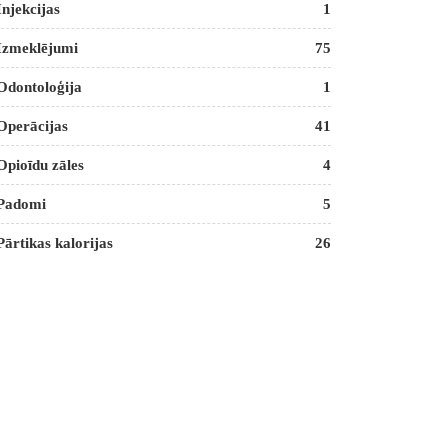
Injekcijas
1
Izmeklējumi
75
Odontoloģija
1
Operācijas
41
Opioīdu zāles
4
Padomi
5
Pārtikas kalorijas
26