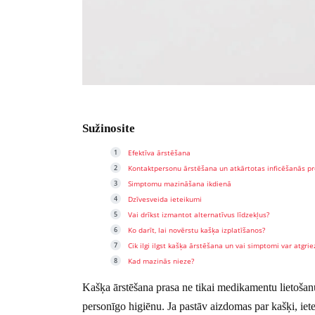
Sužinosite
Efektīva ārstēšana
Kontaktpersonu ārstēšana un atkārtotas inficēšanās pr
Simptomu mazināšana ikdienā
Dzīvesveida ieteikumi
Vai drīkst izmantot alternatīvus līdzekļus?
Ko darīt, lai novērstu kašķa izplatīšanos?
Cik ilgi ilgst kašķa ārstēšana un vai simptomi var atgrie
Kad mazinās nieze?
Kašķa ārstēšana prasa ne tikai medikamentu lietošanu
personīgo higiēnu. Ja pastāv aizdomas par kašķi, ietei