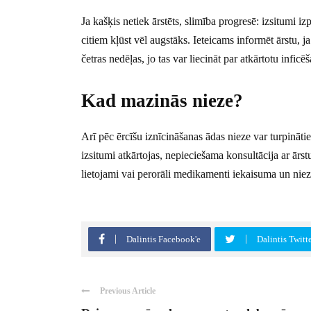
Ja kašķis netiek ārstēts, slimība progresē: izsitumi izp
citiem kļūst vēl augstāks. Ieteicams informēt ārstu, 
četras nedēļas, jo tas var liecināt par atkārtotu inficē
Kad mazinās nieze?
Arī pēc ērcīšu iznīcināšanas ādas nieze var turpinātie
izsitumi atkārtojas, nepieciešama konsultācija ar ārst
lietojami vai perorāli medikamenti iekaisuma un nie
Dalintis Facebook'e
Dalintis Twitt
Previous Article