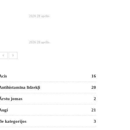
2026 28 aprīlis
2026 28 aprīlis
Acis
16
Antihistamīna līdzekļi
20
Ārstu jomas
2
Augi
21
Be kategorijos
3