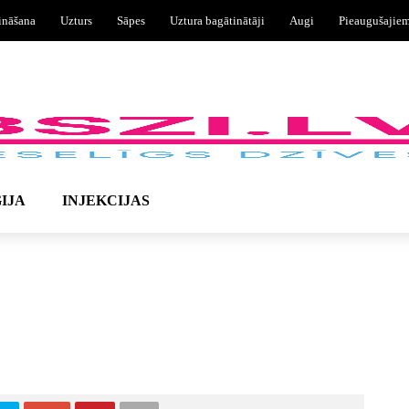
ināšana
Uzturs
Sāpes
Uztura bagātinātāji
Augi
Pieaugušajie
IJA
INJEKCIJAS