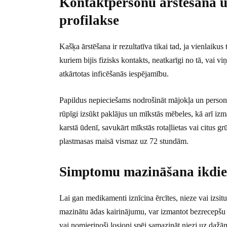
Kontaktpersonu ārstēšana un
profilakse
Kašķa ārstēšana ir rezultatīva tikai tad, ja vienlaikus 
kuriem bijis fizisks kontakts, neatkarīgi no tā, vai v
atkārtotas inficēšanās iespējamību.
Papildus nepieciešams nodrošināt mājokļa un personī
rūpīgi izsūkt paklājus un mīkstās mēbeles, kā arī izm
karstā ūdenī, savukārt mīkstās rotaļlietas vai citus 
plastmasas maisā vismaz uz 72 stundām.
Simptomu mazināšana ikdi
Lai gan medikamenti iznīcina ērcītes, nieze vai izsi
mazinātu ādas kairinājumu, var izmantot bezrecepšu
vai nomierinoši losjoni spēj samazināt niezi uz dažā