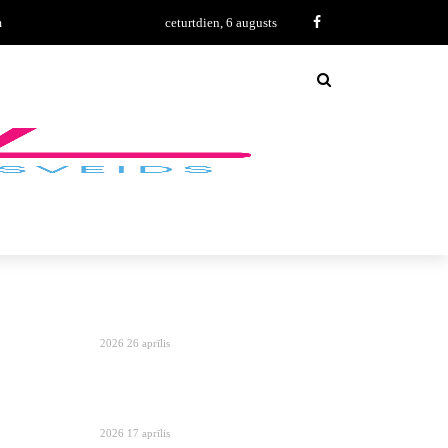
m
ceturtdien, 6 augusts
2026 26 aprīlis
2026 17 aprīlis