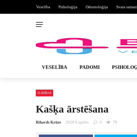
Veselība
Psiholoģija
Odontoloģija
Svara samaz
VESELĪBA
PADOMI
PSIHOLOĢ
SLIMĪBAS
Kašķa ārstēšana
Rihards Krūze
2026 9 aprīlis
0
79