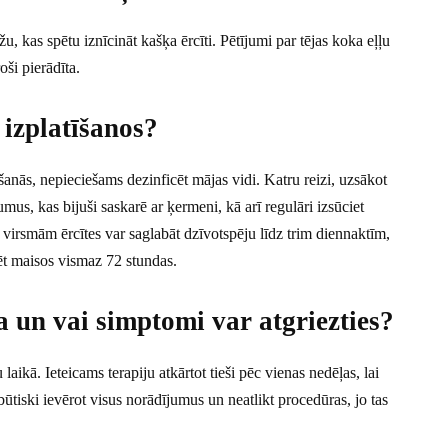
u, kas spētu iznīcināt kašķa ērcīti. Pētījumi par tējas koka eļļu
oši pierādīta.
 izplatīšanos?
šanās, nepieciešams dezinficēt mājas vidi. Katru reizi, uzsākot
umus, kas bijuši saskarē ar ķermeni, kā arī regulāri izsūciet
virsmām ērcītes var saglabāt dzīvotspēju līdz trim diennaktīm,
ēt maisos vismaz 72 stundas.
na un vai simptomi var atgriezties?
aikā. Ieteicams terapiju atkārtot tieši pēc vienas nedēļas, lai
 būtiski ievērot visus norādījumus un neatlikt procedūras, jo tas