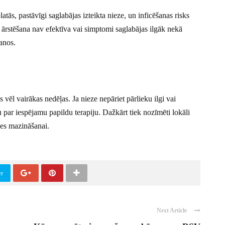
latās, pastāvīgi saglabājas izteikta nieze, un inficēšanas risks
ja ārstēšana nav efektīva vai simptomi saglabājas ilgāk nekā
šanos.
s vēl vairākas nedēļas. Ja nieze nepāriet pārlieku ilgi vai
u par iespējamu papildu terapiju. Dažkārt tiek nozīmēti lokāli
zes mazināšanai.
er
Next Article