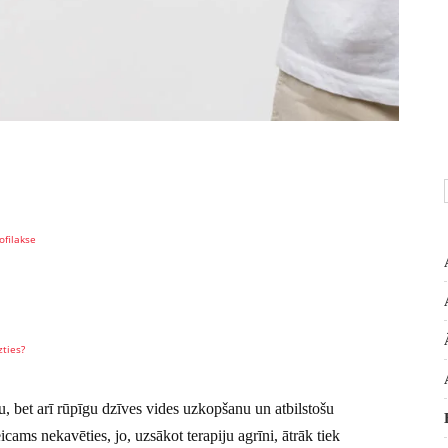
ofilakse
zties?
, bet arī rūpīgu dzīves vides uzkopšanu un atbilstošu
cams nekavēties, jo, uzsākot terapiju agrīni, ātrāk tiek