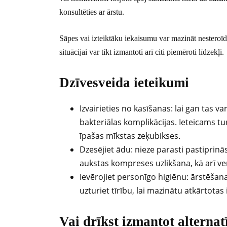
konsultēties ar ārstu.
Sāpes vai izteiktāku iekaisumu var mazināt nesteroīdi
situācijai var tikt izmantoti arī citi piemēroti līdzekļi.
Dzīvesveida ieteikumi
Izvairieties no kasīšanas: lai gan tas v
bakteriālas komplikācijas. Ieteicams tu
īpašas mīkstas zeķubikses.
Dzesējiet ādu: nieze parasti pastiprinā
aukstas kompreses uzlikšana, kā arī ve
Ievērojiet personīgo higiēnu: ārstēšan
uzturiet tīrību, lai mazinātu atkārtotas 
Vai drīkst izmantot alternat