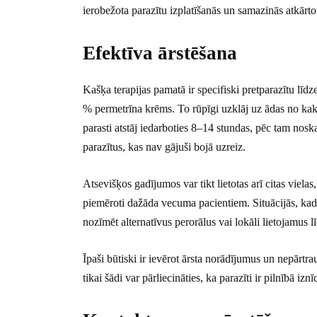
ierobežota parazītu izplatīšanās un samazinās atkārto
Efektīva ārstēšana
Kašķa terapijas pamatā ir specifiski pretparazītu līdze
% permetrīna krēms. To rūpīgi uzklāj uz ādas no kakla
parasti atstāj iedarboties 8–14 stundas, pēc tam nosk
parazītus, kas nav gājuši bojā uzreiz.
Atsevišķos gadījumos var tikt lietotas arī citas vielas
piemēroti dažāda vecuma pacientiem. Situācijās, kad 
nozīmēt alternatīvus perorālus vai lokāli lietojamus l
Īpaši būtiski ir ievērot ārsta norādījumus un nepārtra
tikai šādi var pārliecināties, ka parazīti ir pilnībā iznīc