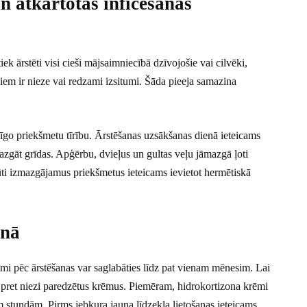
 atkārtotas inficēšanās
tiek ārstēti visi cieši mājsaimniecībā dzīvojošie vai cilvēki,
iņiem ir nieze vai redzami izsitumi. Šāda pieeja samazina
go priekšmetu tīrību. Ārstēšanas uzsākšanas dienā ieteicams
azgāt grīdas. Apģērbu, dvieļus un gultas veļu jāmazgā ļoti
grūti izmazgājamus priekšmetus ieteicams ievietot hermētiskā
enā
tumi pēc ārstēšanas var saglabāties līdz pat vienam mēnesim. Lai
 pret niezi paredzētus krēmus. Piemēram, hidrokortizona krēmi
m stundām. Pirms jebkura jauna līdzekļa lietošanas ieteicams