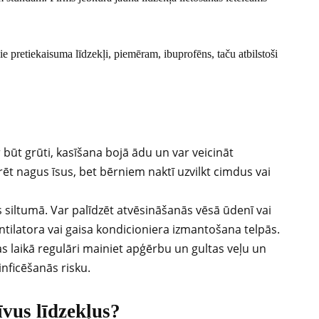
e pretiekaisuma līdzekļi, piemēram, ibuprofēns, taču atbilstoši
ar būt grūti, kasīšana bojā ādu un var veicināt
rēt nagus īsus, bet bērniem naktī uzvilkt cimdus vai
s siltumā. Var palīdzēt atvēsināšanās vēsā ūdenī vai
ntilatora vai gaisa kondicioniera izmantošana telpās.
as laikā regulāri mainiet apģērbu un gultas veļu un
inficēšanās risku.
īvus līdzekļus?