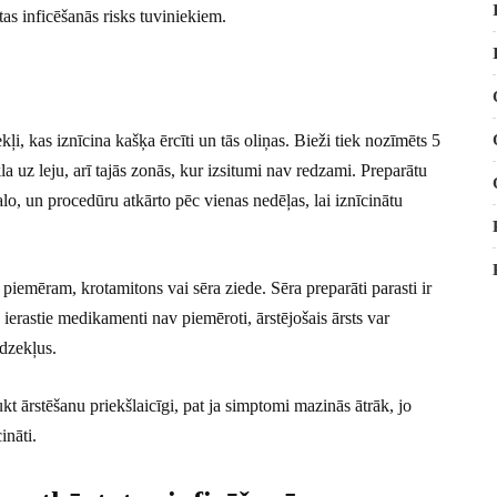
tas inficēšanās risks tuviniekiem.
kļi, kas iznīcina kašķa ērcīti un tās oliņas. Bieži tiek nozīmēts 5
 uz leju, arī tajās zonās, kur izsitumi nav redzami. Preparātu
alo, un procedūru atkārto pēc vienas nedēļas, lai iznīcinātu
, piemēram, krotamitons vai sēra ziede. Sēra preparāti parasti ir
ierastie medikamenti nav piemēroti, ārstējošais ārsts var
īdzekļus.
ukt ārstēšanu priekšlaicīgi, pat ja simptomi mazinās ātrāk, jo
ināti.