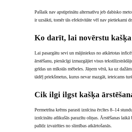
Pašlaik nav apstiprinātu alternatīvu jeb dabisko metož
ir uzsākti, tomēr tās efektivitāte vēl nav pietiekami dr
Ko darīt, lai novērstu kašķa
Lai pasargātu sevi un mājiniekus no atkārtotas inficē
ārstēšanu, pienācīgi izmazgājiet visus tekstilizstrādāj
grīdas un mīkstās mēbeles. Jāņem vērā, ka uz dažām 
tādēļ priekšmetus, kurus nevar mazgāt, ieteicams tur
Cik ilgi ilgst kašķa ārstēša
Permetrīna krēms parasti iznīcina ērcītes 8–14 stundu l
iznīcinātu atlikušās parazītu oliņas. Ārstēšanas laikā
palīdz izvairīties no slimības atkārtošanās.