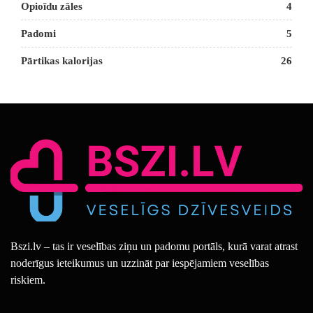
Opioīdu zāles
4
Padomi
5
Pārtikas kalorijas
26
Bszi.lv – tas ir veselības ziņu un padomu portāls, kurā varat atrast
noderīgus ieteikumus un uzzināt par iespējamiem veselības
riskiem.