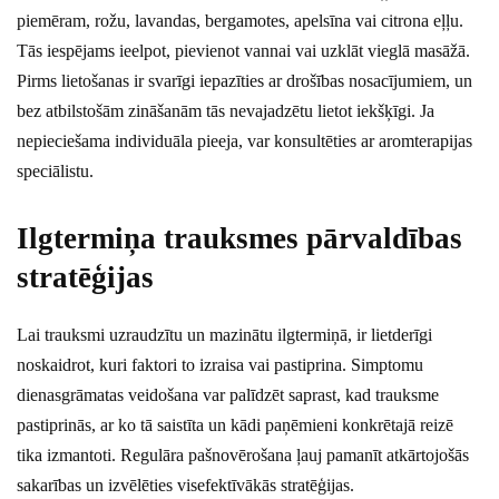
piemēram, rožu, lavandas, bergamotes, apelsīna vai citrona eļļu.
Tās iespējams ieelpot, pievienot vannai vai uzklāt vieglā masāžā.
Pirms lietošanas ir svarīgi iepazīties ar drošības nosacījumiem, un
bez atbilstošām zināšanām tās nevajadzētu lietot iekšķīgi. Ja
nepieciešama individuāla pieeja, var konsultēties ar aromterapijas
speciālistu.
Ilgtermiņa trauksmes pārvaldības
stratēģijas
Lai trauksmi uzraudzītu un mazinātu ilgtermiņā, ir lietderīgi
noskaidrot, kuri faktori to izraisa vai pastiprina. Simptomu
dienasgrāmatas veidošana var palīdzēt saprast, kad trauksme
pastiprinās, ar ko tā saistīta un kādi paņēmieni konkrētajā reizē
tika izmantoti. Regulāra pašnovērošana ļauj pamanīt atkārtojošās
sakarības un izvēlēties visefektīvākās stratēģijas.