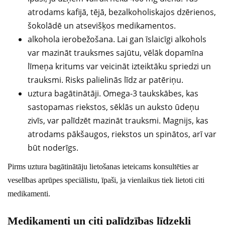
atrodams kafijā, tējā, bezalkoholiskajos dzērienos,
šokolādē un atsevišķos medikamentos.
alkohola ierobežošana. Lai gan īslaicīgi alkohols
var mazināt trauksmes sajūtu, vēlāk dopamīna
līmeņa kritums var veicināt izteiktāku spriedzi un
trauksmi. Risks palielinās līdz ar patēriņu.
uztura bagātinātāji. Omega-3 taukskābes, kas
sastopamas riekstos, sēklās un auksto ūdeņu
zivīs, var palīdzēt mazināt trauksmi. Magnijs, kas
atrodams pākšaugos, riekstos un spinātos, arī var
būt noderīgs.
Pirms uztura bagātinātāju lietošanas ieteicams konsultēties ar
veselības aprūpes speciālistu, īpaši, ja vienlaikus tiek lietoti citi
medikamenti.
Medikamenti un citi palīdzības līdzekļi