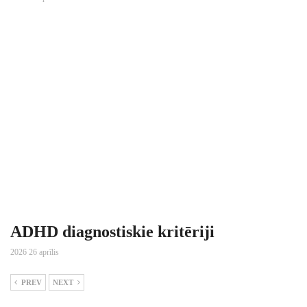
ADHD diagnostiskie kritēriji
2026 26 aprīlis
PREV
NEXT