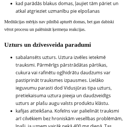
kad parādās blakus domas, ļaujiet tām pāriet un
atkal atgrieziet uzmanību pie elpošanas
Meditācijas mērķis nav pilnībā apturēt domas, bet gan dabiski
vērot procesu un palēnināt ķermeņa reakcijas.
Uzturs un dzīvesveida paradumi
sabalansēts uzturs. Uztura izvēles ietekmē
trauksmi. Pārmērīgs pārstrādātas pārtikas,
cukura vai rafinētu ogļhidrātu daudzums var
pastiprināt trauksmes izpausmes. Lielāko
ieguvumu parasti dod Vidusjūras tipa uzturs,
pretiekaisuma uztura pieeja un daudzveidīgs
uzturs ar plašu augu valsts produktu klāstu.
kafijas atteikšana. Kofeīns var palielināt trauksmi
arī cilvēkiem bez hroniskām veselības problēmām,
īpaši, ja uzņem vairāk nekā 400 mg dienā. Tas