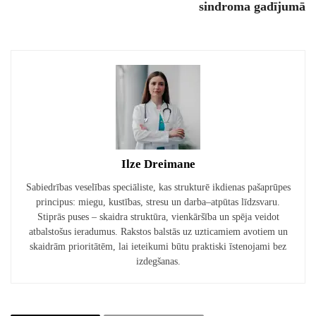
sindroma gadījumā
Ilze Dreimane
Sabiedrības veselības speciāliste, kas strukturē ikdienas pašaprūpes
principus: miegu, kustības, stresu un darba–atpūtas līdzsvaru.
Stiprās puses – skaidra struktūra, vienkāršība un spēja veidot
atbalstošus ieradumus. Rakstos balstās uz uzticamiem avotiem un
skaidrām prioritātēm, lai ieteikumi būtu praktiski īstenojami bez
izdegšanas.