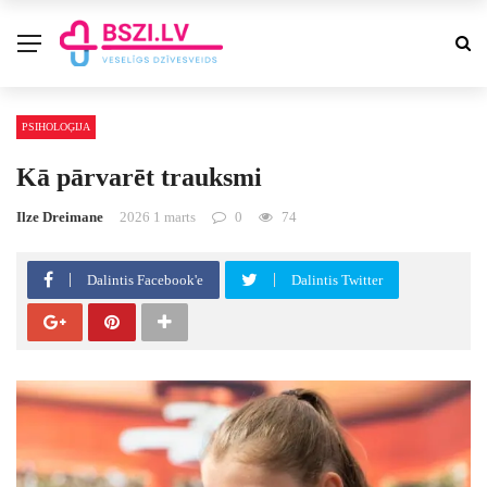
PSIHOLOĢIJA
Kā pārvarēt trauksmi
Ilze Dreimane
2026 1 marts
0
74
Dalintis Facebook'e
Dalintis Twitter