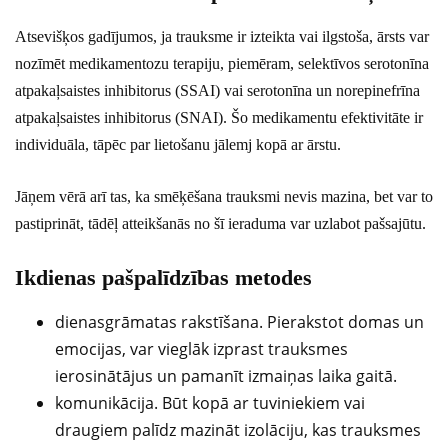
Atsevišķos gadījumos, ja trauksme ir izteikta vai ilgstoša, ārsts var
nozīmēt medikamentozu terapiju, piemēram, selektīvos serotonīna
atpakaļsaistes inhibitorus (SSAI) vai serotonīna un norepinefrīna
atpakaļsaistes inhibitorus (SNAI). Šo medikamentu efektivitāte ir
individuāla, tāpēc par lietošanu jālemj kopā ar ārstu.
Jāņem vērā arī tas, ka smēķēšana trauksmi nevis mazina, bet var to
pastiprināt, tādēļ atteikšanās no šī ieraduma var uzlabot pašsajūtu.
Ikdienas pašpalīdzības metodes
dienasgrāmatas rakstīšana. Pierakstot domas un
emocijas, var vieglāk izprast trauksmes
ierosinātājus un pamanīt izmaiņas laika gaitā.
komunikācija. Būt kopā ar tuviniekiem vai
draugiem palīdz mazināt izolāciju, kas trauksmes