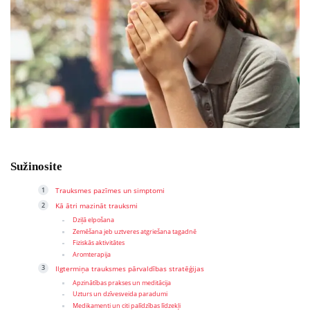
Sužinosite
Trauksmes pazīmes un simptomi
Kā ātri mazināt trauksmi
Dziļā elpošana
Zemēšana jeb uztveres atgriešana tagadnē
Fiziskās aktivitātes
Aromterapija
Ilgtermiņa trauksmes pārvaldības stratēģijas
Apzinātības prakses un meditācija
Uzturs un dzīvesveida paradumi
Medikamenti un citi palīdzības līdzekļi