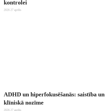
kontrolei
2026 27 aprīlis
ADHD un hiperfokusēšanās: saistība un
klīniskā nozīme
2026 27 aprīlis