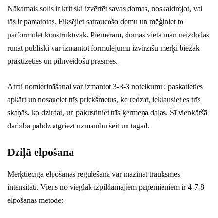
Nākamais solis ir kritiski izvērtēt savas domas, noskaidrojot, vai
tās ir pamatotas. Fiksējiet satraucošo domu un mēģiniet to
pārformulēt konstruktīvāk. Piemēram, domas vietā man neizdodas
runāt publiski var izmantot formulējumu izvirzīšu mērķi biežāk
praktizēties un pilnveidošu prasmes.
Ātrai nomierināšanai var izmantot 3-3-3 noteikumu: paskatieties
apkārt un nosauciet trīs priekšmetus, ko redzat, ieklausieties trīs
skaņās, ko dzirdat, un pakustiniet trīs ķermeņa daļas. Šī vienkāršā
darbība palīdz atgriezt uzmanību šeit un tagad.
Dziļā elpošana
Mērķtiecīga elpošanas regulēšana var mazināt trauksmes
intensitāti. Viens no vieglāk izpildāmajiem paņēmieniem ir 4-7-8
elpošanas metode: