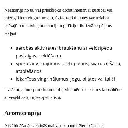
Neatkarīgi no tā, vai priekšroku dodat intensīvai kustībai vai
mierīgākiem vingrojumiem, fiziskās aktivitātes var uzlabot
pašsajūtu un atvieglot emociju regulāciju. Ikdienā iespējams
iekļaut:
aerobas aktivitātes: braukšanu ar velosipēdu,
pastaigas, peldēšanu
spēka vingrinājumus: pietupienus, svaru celšanu,
atspiešanos
lokanības vingrinājumus: jogu, pilates vai tai či
Uzsākot jaunu sportisko nodarbi, vienmēr ir ieteicams konsultēties
ar veselības aprūpes speciālistu.
Aromterapija
Atslābināšanās veicināšanai var izmantot ēteriskās eļļas,