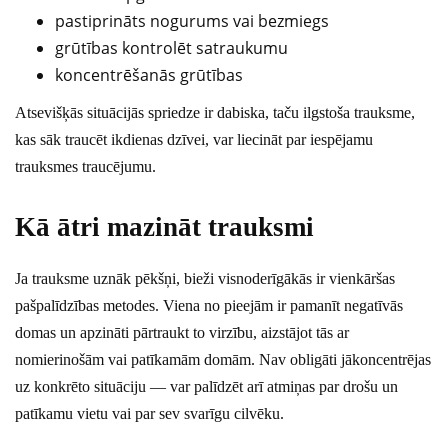
pastiprināts nogurums vai bezmiegs
grūtības kontrolēt satraukumu
koncentrēšanās grūtības
Atsevišķās situācijās spriedze ir dabiska, taču ilgstoša trauksme,
kas sāk traucēt ikdienas dzīvei, var liecināt par iespējamu
trauksmes traucējumu.
Kā ātri mazināt trauksmi
Ja trauksme uznāk pēkšņi, bieži visnoderīgākās ir vienkāršas
pašpalīdzības metodes. Viena no pieejām ir pamanīt negatīvās
domas un apzināti pārtraukt to virzību, aizstājot tās ar
nomierinošām vai patīkamām domām. Nav obligāti jākoncentrējas
uz konkrēto situāciju — var palīdzēt arī atmiņas par drošu un
patīkamu vietu vai par sev svarīgu cilvēku.