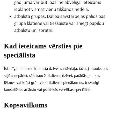
gadījumā var būt īpaši nelabvēlīga. Ieteicams
ieplānot vismaz vienu tikšanos nedēļā.
atbalsta grupas. Dalība savstarpējās palīdzības
grupā klātienē vai tiešsaistē var sniegt papildu
atbalstu un izpratni.
Kad ieteicams vērsties pie
speciālista
Īslaicīga trauksme ir ierasta dzīves sastāvdaļa, taču, ja trauksmes
sajūta nepāriet, sāk traucēt ikdienas dzīvei, parādās panikas
lēkmes vai kļūst grūti veikt ikdienas pienākumus, ir svarīgi
konsultēties ar ārstu vai psihiskās veselības speciālistu.
Kopsavilkums