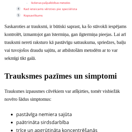
Ikdienas pašpalīdzības metodes
Kad ieteicams vērsties pie speciālista
Kopsavilkums
Saskaroties ar trauksmi, ir būtiski saprast, ka šo stāvokli iespējams
kontrolēt, izmantojot gan īstermiņa, gan ilgtermiņa pieejas. Lai arī
trauksmi nereti raksturo kā pastāvīgu satraukuma, spriedzes, baiļu
vai tuvojošos draudu sajūtu, ar atbilstošām metodēm ar to var
sekmīgi tikt galā.
Trauksmes pazīmes un simptomi
Trauksmes izpausmes cilvēkiem var atšķirties, tomēr visbiežāk
novēro šādus simptomus:
pastāvīga nemiera sajūta
paātrināta sirdsdarbība
trīce un apgrūtināta koncentrēšanās