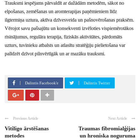
Trauksmi iespējams pārvaldīt ar dažādām metodēm, sākot no
elpošanas, zemēšanas un aromterapijas paņēmieniem līdz
ilgtermiņa uztura, aktīva dzīvesveida un pašnovērošanas praksēm.
Vērojot savu pašsajūtu un konsekventi izvēloties vispiemērotākos
risinājumus, regulāra terapija, fiziskās aktivitātes, pārdomāts
uzturs, tuvinieku atbalsts un atlasītu stratēģiju pielietošana var
palīdzēt dzīvot pilnvērtīgāk un ar mazāku trauksmi.
Dalintis Facebook'e
Dalintis Twitter
Previous Article
Next Article
Vitiligo ārstēšanas
Traumas fibromialģijas
metodes
un hroniska noguruma