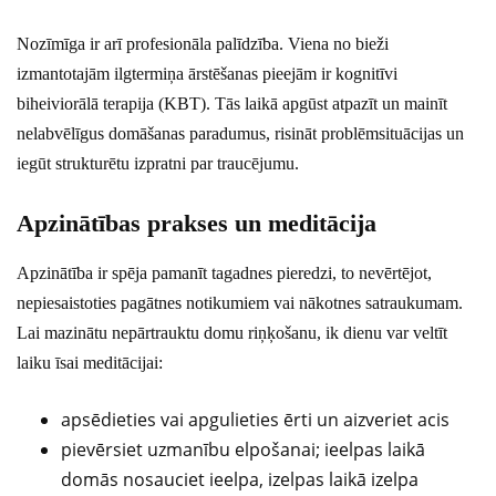
Nozīmīga ir arī profesionāla palīdzība. Viena no bieži
izmantotajām ilgtermiņa ārstēšanas pieejām ir kognitīvi
biheiviorālā terapija (KBT). Tās laikā apgūst atpazīt un mainīt
nelabvēlīgus domāšanas paradumus, risināt problēmsituācijas un
iegūt strukturētu izpratni par traucējumu.
Apzinātības prakses un meditācija
Apzinātība ir spēja pamanīt tagadnes pieredzi, to nevērtējot,
nepiesaistoties pagātnes notikumiem vai nākotnes satraukumam.
Lai mazinātu nepārtrauktu domu riņķošanu, ik dienu var veltīt
laiku īsai meditācijai:
apsēdieties vai apgulieties ērti un aizveriet acis
pievērsiet uzmanību elpošanai; ieelpas laikā
domās nosauciet ieelpa, izelpas laikā izelpa