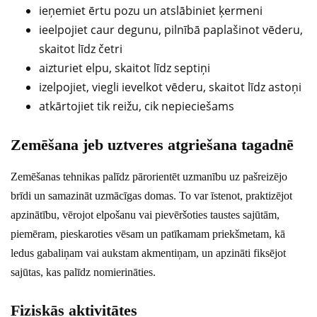
ieņemiet ērtu pozu un atslābiniet ķermeni
ieelpojiet caur degunu, pilnībā paplašinot vēderu,
skaitot līdz četri
aizturiet elpu, skaitot līdz septiņi
izelpojiet, viegli ievelkot vēderu, skaitot līdz astoņi
atkārtojiet tik reižu, cik nepieciešams
Zemēšana jeb uztveres atgriešana tagadnē
Zemēšanas tehnikas palīdz pārorientēt uzmanību uz pašreizējo
brīdi un samazināt uzmācīgas domas. To var īstenot, praktizējot
apzinātību, vērojot elpošanu vai pievēršoties taustes sajūtām,
piemēram, pieskaroties vēsam un patīkamam priekšmetam, kā
ledus gabaliņam vai aukstam akmentiņam, un apzināti fiksējot
sajūtas, kas palīdz nomierināties.
Fiziskās aktivitātes