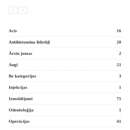
Acis
16
Antihistamīna līdzekļi
20
Ārstu jomas
2
Augi
21
Be kategorijos
3
Injekcijas
1
Izmeklējumi
75
Odontoloģija
1
Operācijas
41