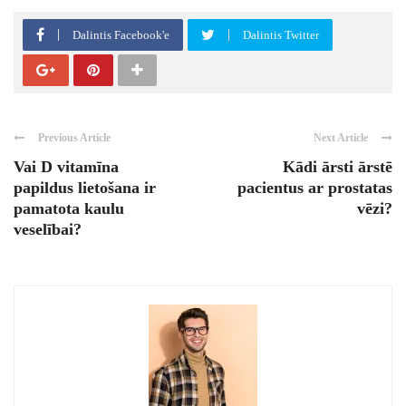
Dalintis Facebook'e
Dalintis Twitter
Previous Article
Next Article
Vai D vitamīna
Kādi ārsti ārstē
papildus lietošana ir
pacientus ar prostatas
pamatota kaulu
vēzi?
veselībai?