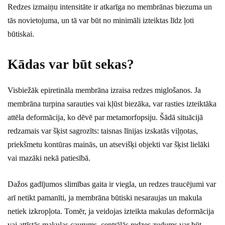
Redzes izmaiņu intensitāte ir atkarīga no membrānas biezuma un
tās novietojuma, un tā var būt no minimāli izteiktas līdz ļoti
būtiskai.
Kādas var būt sekas?
Visbiežāk epiretināla membrāna izraisa redzes miglošanos. Ja
membrāna turpina sarauties vai kļūst biezāka, var rasties izteiktāka
attēla deformācija, ko dēvē par metamorfopsiju. Šādā situācijā
redzamais var šķist sagrozīts: taisnas līnijas izskatās viļņotas,
priekšmetu kontūras mainās, un atsevišķi objekti var šķist lielāki
vai mazāki nekā patiesībā.
Dažos gadījumos slimības gaita ir viegla, un redzes traucējumi var
arī netikt pamanīti, ja membrāna būtiski nesaraujas un makula
netiek izkropļota. Tomēr, ja veidojas izteikta makulas deformācija
vai attīstās makulas caurums, centrālās redzes zudums var būt