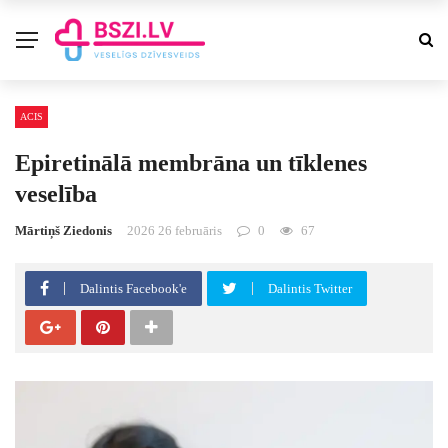
ACIS
Epiretinālā membrāna un tīklenes
veselība
Mārtiņš Ziedonis
2026 26 februāris
0
67
Dalintis Facebook'e
Dalintis Twitter