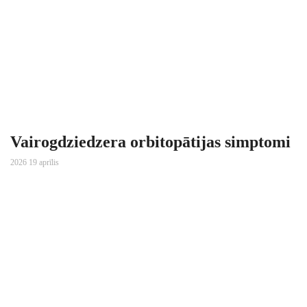
Vairogdziedzera orbitopātijas simptomi
2026 19 aprīlis