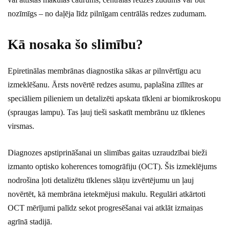
nozīmīgs – no daļēja līdz pilnīgam centrālās redzes zudumam.
Kā nosaka šo slimību?
Epiretinālas membrānas diagnostika sākas ar pilnvērtīgu acu
izmeklēšanu. Ārsts novērtē redzes asumu, paplašina zīlītes ar
speciāliem pilieniem un detalizēti apskata tīkleni ar biomikroskopu
(spraugas lampu). Tas ļauj tieši saskatīt membrānu uz tīklenes
virsmas.
Diagnozes apstiprināšanai un slimības gaitas uzraudzībai bieži
izmanto optisko koherences tomogrāfiju (OCT). Šis izmeklējums
nodrošina ļoti detalizētu tīklenes slāņu izvērtējumu un ļauj
novērtēt, kā membrāna ietekmējusi makulu. Regulāri atkārtoti
OCT mērījumi palīdz sekot progresēšanai vai atklāt izmaiņas
agrīnā stadijā.