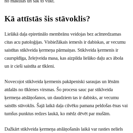
no makulas un sāk to vilkt.
Kā attīstās šis stāvoklis?
Lielākā daļa epiretinālo membrānu veidojas bez acīmredzamas
citas acu patoloģijas. Visbiežākais iemesls ir dabiskas, ar vecumu
saistītas stiklveida ķermeņa pārmaiņas. Stiklveida ķermenis ir
caurspīdīga, želejveida masa, kas aizpilda lielāko daļu acs ābola
un ir cieši saistīta ar tīkleni.
Novecojot stiklveida ķermenis pakāpeniski saraujas un lēnām
atdalās no tīklenes virsmas. Šo procesu sauc par stiklveida
ķermeņa atslāņošanos, un daudziem tas ir dabisks, ar vecumu
saistīts stāvoklis. Šajā laikā daļa cilvēku pamana peldošas ēnas vai
tumšus punktus redzes laukā, ko mēdz dēvēt par mušām.
Dažkārt stiklveida ķermeņa atslāņošanās laikā var rasties neliels