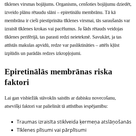
tīklenes virsmas bojājums. Organisms, cenšoties bojājumu dziedēt,
izveido plānu rētaudu slāni – epiretinālu membrānu. Tā kā
membrāna ir cieši piestiprināta tīklenes virsmai, tās saraušanās var
izraisīt tīklenes krokas vai pacēlumus. Ja šāds rētauds veidojas
tīklenes perifērijā, tas parasti redzi neietekmē. Savukārt, ja tas
attīstās makulas apvidū, redze var pasliktināties – attēls kļūst
izplūdis un parādās redzes izkropļojumi.
Epiretinālās membrānas riska
faktori
Lai gan visbiežāk stāvoklis saistīts ar dabisku novecošanu,
atsevišķi faktori var palielināt tā attīstības iespējamību:
Traumas izraisīta stiklveida ķermeņa atslāņošanās
Tīklenes plīsumi vai pārplīsumi