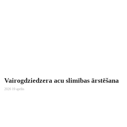
Vairogdziedzera acu slimības ārstēšana
2026 19 aprīlis