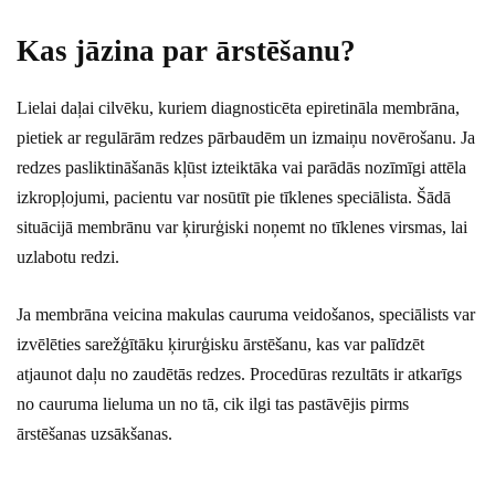
Kas jāzina par ārstēšanu?
Lielai daļai cilvēku, kuriem diagnosticēta epiretināla membrāna,
pietiek ar regulārām redzes pārbaudēm un izmaiņu novērošanu. Ja
redzes pasliktināšanās kļūst izteiktāka vai parādās nozīmīgi attēla
izkropļojumi, pacientu var nosūtīt pie tīklenes speciālista. Šādā
situācijā membrānu var ķirurģiski noņemt no tīklenes virsmas, lai
uzlabotu redzi.
Ja membrāna veicina makulas cauruma veidošanos, speciālists var
izvēlēties sarežģītāku ķirurģisku ārstēšanu, kas var palīdzēt
atjaunot daļu no zaudētās redzes. Procedūras rezultāts ir atkarīgs
no cauruma lieluma un no tā, cik ilgi tas pastāvējis pirms
ārstēšanas uzsākšanas.