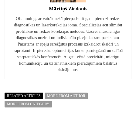
Mārtiņš Ziedonis
Oftalmologs ar vairāk nekā piecpadsmit gadu pieredzi redzes
diagnostikas un lāzerkorekcijas jomā. Specializējas acu slimību
profilaksē un redzes korekcijas metodēs. Uzsver mūsdienīgas
diagnostikas nozīmi un individuālu pieeju katram pacientam.
Pazīstams ar spēju sarežģītus procesus izskaidrot skaidri un
saprotami. Ir pieredze optometrijas kursu pasniegšanā un dalībā
starptautiskās konferencēs. Augstu vērtē precizitāti, mierīgu
komunikāciju un uz zinātniskiem pierādījumiem balstītus
risinājumus.
RELATED ARTICLES
MORE FROM AUTHOR
MORE FROM CATEGORY