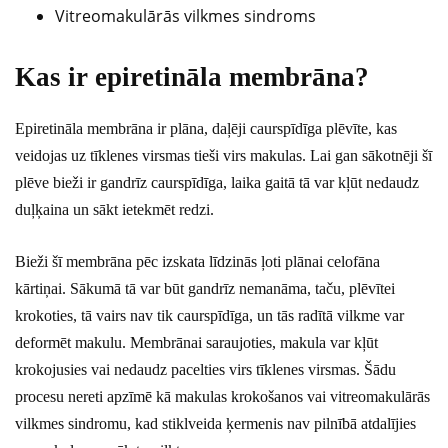
Vitreomakulārās vilkmes sindroms
Kas ir epiretināla membrāna?
Epiretināla membrāna ir plāna, daļēji caurspīdīga plēvīte, kas
veidojas uz tīklenes virsmas tieši virs makulas. Lai gan sākotnēji šī
plēve bieži ir gandrīz caurspīdīga, laika gaitā tā var kļūt nedaudz
duļķaina un sākt ietekmēt redzi.
Bieži šī membrāna pēc izskata līdzinās ļoti plānai celofāna
kārtiņai. Sākumā tā var būt gandrīz nemanāma, taču, plēvītei
krokoties, tā vairs nav tik caurspīdīga, un tās radītā vilkme var
deformēt makulu. Membrānai saraujoties, makula var kļūt
krokojusies vai nedaudz pacelties virs tīklenes virsmas. Šādu
procesu nereti apzīmē kā makulas krokošanos vai vitreomakulārās
vilkmes sindromu, kad stiklveida ķermenis nav pilnībā atdalījies