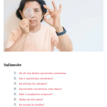
Sužinosite
Kā vēl tiek dēvēta epiretināla membrāna
Kas ir epiretināla membrāna?
Kā attīstās šis stāvoklis?
Epiretinālās membrānas riska faktori
Kādi ir iespējamie simptomi?
Kādas var būt sekas?
Kā nosaka šo slimību?