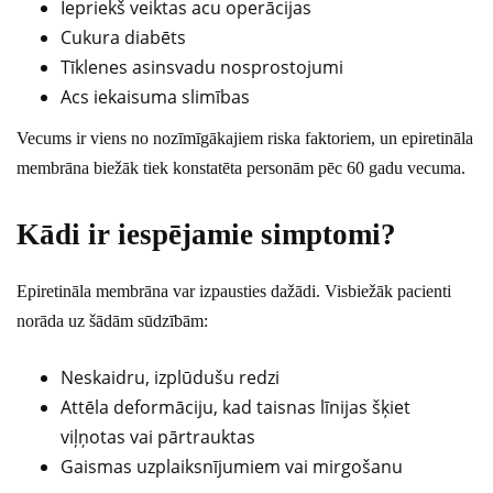
Iepriekš veiktas acu operācijas
Cukura diabēts
Tīklenes asinsvadu nosprostojumi
Acs iekaisuma slimības
Vecums ir viens no nozīmīgākajiem riska faktoriem, un epiretināla
membrāna biežāk tiek konstatēta personām pēc 60 gadu vecuma.
Kādi ir iespējamie simptomi?
Epiretināla membrāna var izpausties dažādi. Visbiežāk pacienti
norāda uz šādām sūdzībām:
Neskaidru, izplūdušu redzi
Attēla deformāciju, kad taisnas līnijas šķiet
viļņotas vai pārtrauktas
Gaismas uzplaiksnījumiem vai mirgošanu