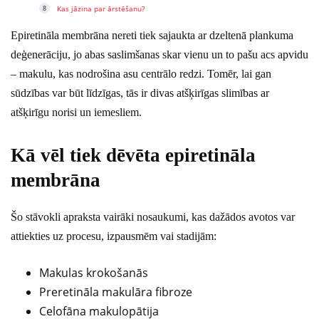
Kas jāzina par ārstēšanu?
Epiretināla membrāna nereti tiek sajaukta ar dzeltenā plankuma
deģenerāciju, jo abas saslimšanas skar vienu un to pašu acs apvidu
– makulu, kas nodrošina asu centrālo redzi. Tomēr, lai gan
sūdzības var būt līdzīgas, tās ir divas atšķirīgas slimības ar
atšķirīgu norisi un iemesliem.
Kā vēl tiek dēvēta epiretināla
membrāna
Šo stāvokli apraksta vairāki nosaukumi, kas dažādos avotos var
attiekties uz procesu, izpausmēm vai stadijām:
Makulas krokošanās
Preretināla makulāra fibroze
Celofāna makulopātija