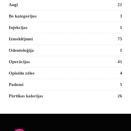
Augi
21
Be kategorijos
3
Injekcijas
1
Izmeklējumi
75
Odontoloģija
1
Operācijas
41
Opioīdu zāles
4
Padomi
5
Pārtikas kalorijas
26