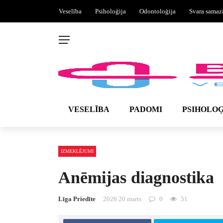
Veselība
Psiholoģija
Odontoloģija
Svara samaz
VESELĪBA
PADOMI
PSIHOLOĢ
IZMEKLĒJUMI
Anēmijas diagnostika
Līga Priedīte
2026 20 marts
0
51