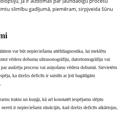
iopsiju, ja ir aizdomas par ļaundabīgu procesu
imtu slimību gadījumā, piemēram, sirpjveida šūnu
umi
ātiem var būt nepieciešama attēldiagnostika, lai meklētu
ntot vēdera dobuma ultrasonogrāfiju, datortomogrāfiju vai
 par audzēja procesu vai asiņošanu vēdera dobumā. Sievietēm
ēja, ka dzelzs deficīts ir saistīts ar ļoti bagātīgām
.
arnu traktu un kuņģi, kā arī konstatēt iespējamu slēptu
reti ir nepieciešami situācijās, kad dzelzs deficīts atkārtojas,