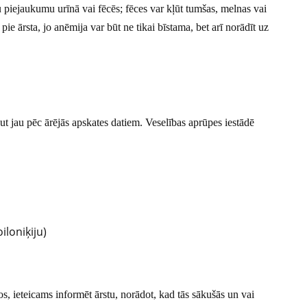
 piejaukumu urīnā vai fēcēs; fēces var kļūt tumšas, melnas vai
ie ārsta, jo anēmija var būt ne tikai bīstama, bet arī norādīt uz
aut jau pēc ārējās apskates datiem. Veselības aprūpes iestādē
iloniķiju)
, ieteicams informēt ārstu, norādot, kad tās sākušās un vai