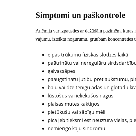
Simptomi un paškontrole
Anēmija var izpausties ar dažādām pazīmēm, kuras ne
vājumu, izteiktu nogurumu, grūtībām koncentrēties 
elpas trūkumu fiziskas slodzes laikā
paātrinātu vai neregulāru sirdsdarbīb
galvassāpes
paaugstinātu jutību pret aukstumu, p
bālu vai dzeltenīgu ādas un gļotādu k
lūstošus vai ieliekušos nagus
plaisas mutes kaktiņos
pietūkušu vai sāpīgu mēli
pica jeb tieksmi ēst neuztura vielas, p
nemierīgo kāju sindromu