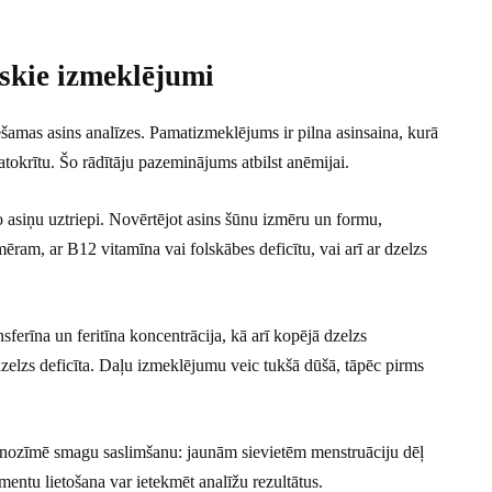
iskie izmeklējumi
šamas asins analīzes. Pamatizmeklējums ir pilna asinsaina, kurā
tokrītu. Šo rādītāju pazeminājums atbilst anēmijai.
o asiņu uztriepi. Novērtējot asins šūnu izmēru un formu,
emēram, ar B12 vitamīna vai folskābes deficītu, vai arī ar dzelzs
nsferīna un feritīna koncentrācija, kā arī kopējā dzelzs
 dzelzs deficīta. Daļu izmeklējumu veic tukšā dūšā, tāpēc pirms
ēr nozīmē smagu saslimšanu: jaunām sievietēm menstruāciju dēļ
mentu lietošana var ietekmēt analīžu rezultātus.