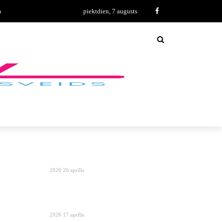
m
piektdien, 7 augusts
2026 26 aprīlis
2026 17 aprīlis