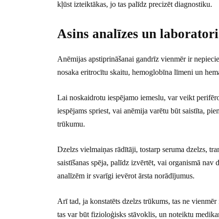
kļūst izteiktākas, jo tas palīdz precizēt diagnostiku.
Asins analīzes un laborator
Anēmijas apstiprināšanai gandrīz vienmēr ir nepiecie
nosaka eritrocītu skaitu, hemoglobīna līmeni un hema
Lai noskaidrotu iespējamo iemeslu, var veikt perifēr
iespējams spriest, vai anēmija varētu būt saistīta, pi
trūkumu.
Dzelzs vielmaiņas rādītāji, tostarp seruma dzelzs, tra
saistīšanas spēja, palīdz izvērtēt, vai organismā nav
analīzēm ir svarīgi ievērot ārsta norādījumus.
Arī tad, ja konstatēts dzelzs trūkums, tas ne vienm
tas var būt fizioloģisks stāvoklis, un noteiktu medika