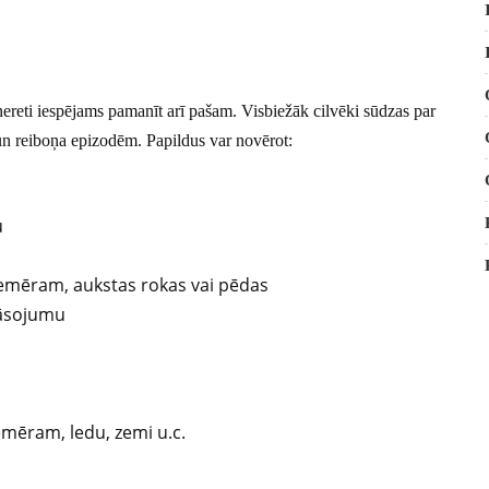
reti iespējams pamanīt arī pašam. Visbiežāk cilvēki sūdzas par
un reiboņa epizodēm. Papildus var novērot:
u
iemēram, aukstas rokas vai pēdas
rāsojumu
iemēram, ledu, zemi u.c.