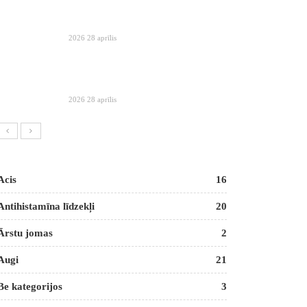
2026 28 aprīlis
2026 28 aprīlis
Acis
16
Antihistamīna līdzekļi
20
Ārstu jomas
2
Augi
21
Be kategorijos
3