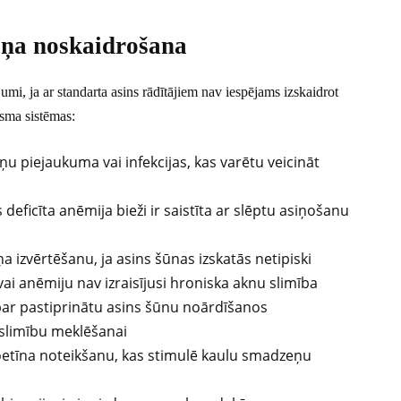
oņa noskaidrošana
mi, ja ar standarta asins rādītājiem nav iespējams izskaidrot
isma sistēmas:
siņu piejaukuma vai infekcijas, kas varētu veicināt
 deficīta anēmija bieži ir saistīta ar slēptu asiņošanu
a izvērtēšanu, ja asins šūnas izskatās netipiski
vai anēmiju nav izraisījusi hroniska aknu slimība
t par pastiprinātu asins šūnu noārdīšanos
u slimību meklēšanai
etīna noteikšanu, kas stimulē kaulu smadzeņu