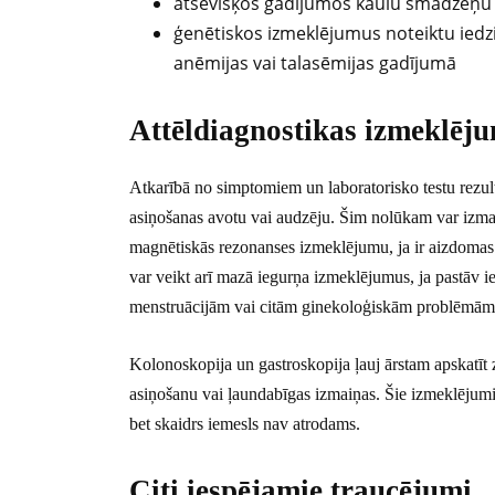
atsevišķos gadījumos kaulu smadzeņu b
ģenētiskos izmeklējumus noteiktu iedz
anēmijas vai talasēmijas gadījumā
Attēldiagnostikas izmeklēj
Atkarībā no simptomiem un laboratorisko testu rezult
asiņošanas avotu vai audzēju. Šim nolūkam var izma
magnētiskās rezonanses izmeklējumu, ja ir aizdomas
var veikt arī mazā iegurņa izmeklējumus, ja pastāv iesp
menstruācijām vai citām ginekoloģiskām problēmām
Kolonoskopija un gastroskopija ļauj ārstam apskatīt z
asiņošanu vai ļaundabīgas izmaiņas. Šie izmeklējumi ne
bet skaidrs iemesls nav atrodams.
Citi iespējamie traucējumi