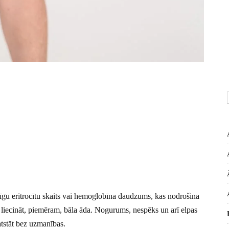
īgu eritrocītu skaits vai hemoglobīna daudzums, kas nodrošina
liecināt, piemēram, bāla āda. Nogurums, nespēks un arī elpas
atstāt bez uzmanības.