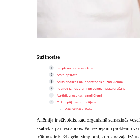
Sužinosite
Simptomi un paškontrole
Ārsta apskate
Asins analīzes un laboratoriskie izmeklējumi
Papildu izmeklējumi un cēloņa noskaidrošana
Attēldiagnostikas izmeklējumi
Citi iespējamie traucējumi
Diagnostikas process
Anēmija ir stāvoklis, kad organismā samazinās vesel
skābekļa pārnesi audos. Par iespējamu problēmu var 
trūkums ir bieži agrīni simptomi, kurus nevajadzētu 