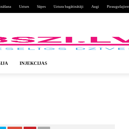
ināšana
Uzturs
Sāpes
Uztura bagātinātāji
Augi
Pieaugušajie
IJA
INJEKCIJAS