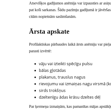
Atsevišķos gadījumos anēmija var izpausties ar asiņu
pat koši sarkanas. Šādu pazīmju gadījumā ir jāvēršas p
citām nopietnām saslimšanām.
Ārsta apskate
Profilaktiskas pārbaudes laikā ārsts anēmiju var pieļ
parasti izvērtē:
vāju vai izteikti spēcīgu pulsu
bālas gļotādas
plakanus, trauslus nagus
rievojumu vai izmaiņas nagu virsmā (ko
sirds trokšņus
dzeltenīgu ādas krāsu dzeltes dēļ
Par ķermeņa izmaiņām, kas pamanītas mājas apstākļos