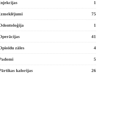
Injekcijas
1
Izmeklējumi
75
Odontoloģija
1
Operācijas
41
Opioīdu zāles
4
Padomi
5
Pārtikas kalorijas
26