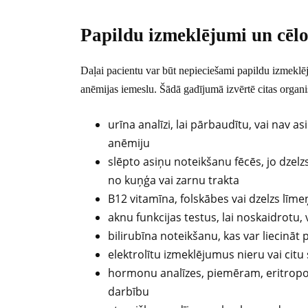
Papildu izmeklējumi un cēl
Daļai pacientu var būt nepieciešami papildu izmeklēju
anēmijas iemeslu. Šādā gadījumā izvērtē citas organ
urīna analīzi, lai pārbaudītu, vai nav a
anēmiju
slēpto asiņu noteikšanu fēcēs, jo dzelzs
no kuņģa vai zarnu trakta
B12 vitamīna, folskābes vai dzelzs līmeņ
aknu funkcijas testus, lai noskaidrotu, 
bilirubīna noteikšanu, kas var liecinā
elektrolītu izmeklējumus nieru vai cit
hormonu analīzes, piemēram, eritropo
darbību