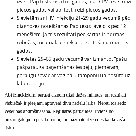
izvēli: Pap tests reizi trīs gados, tikai CPV tests reizi
piecos gados vai abi testi reizi piecos gados.
Sievietēm ar HIV infekciju 21–29 gadu vecumā pēc
diagnozes noteikšanas Pap tests jāveic ik pēc 12
mēnešiem. Ja trīs rezultāti pēc kārtas ir normas
robežās, turpmāk pietiek ar atkārtošanu reizi trīs
gados.
Sievietes 25–65 gadu vecumā var izmantot īpašu
pašparauga paņemšanas iespēju, piemēram,
paraugu savāc ar vaginālu tamponu un nosūta uz
laboratoriju.
Abi izmeklējumi parasti aizņem tikai dažas minūtes, un rezultāti
visbiežāk ir pieejami aptuveni divu nedēļu laikā. Nereti tos sedz
veselības apdrošināšana. Regulāras pārbaudes ir viens no
nozīmīgākajiem pasākumiem, lai mazinātu dzemdes kakla vēža
risku.