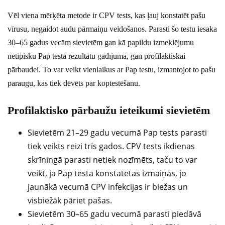
Vēl viena mērķēta metode ir CPV tests, kas ļauj konstatēt pašu
vīrusu, negaidot audu pārmaiņu veidošanos. Parasti šo testu iesaka
30–65 gadus vecām sievietēm gan kā papildu izmeklējumu
netipisku Pap testa rezultātu gadījumā, gan profilaktiskai
pārbaudei. To var veikt vienlaikus ar Pap testu, izmantojot to pašu
paraugu, kas tiek dēvēts par koptestēšanu.
Profilaktisko pārbaužu ieteikumi sievietēm
Sievietēm 21–29 gadu vecumā Pap tests parasti
tiek veikts reizi trīs gados. CPV tests ikdienas
skrīningā parasti netiek nozīmēts, taču to var
veikt, ja Pap testā konstatētas izmaiņas, jo
jaunākā vecumā CPV infekcijas ir biežas un
visbiežāk pāriet pašas.
Sievietēm 30–65 gadu vecumā parasti piedāvā