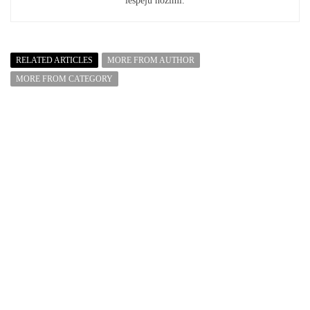
iespēju nozīmi.
RELATED ARTICLES
MORE FROM AUTHOR
MORE FROM CATEGORY