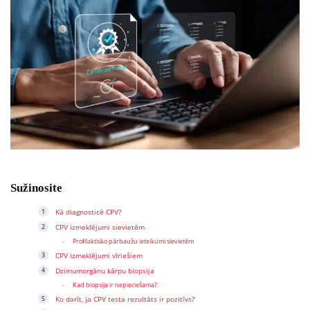
Sužinosite
Kā diagnosticē CPV?
CPV izmeklējumi sievietēm
Profilaktisko pārbaužu ieteikumi sievietēm
CPV izmeklējumi vīriešiem
Dzimumorgānu kārpu biopsija
Kad biopsija ir nepieciešama?
Ko darīt, ja CPV testa rezultāts ir pozitīvs?