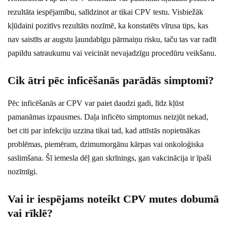
rezultāta iespējamību, salīdzinot ar tikai CPV testu. Visbiežāk
kļūdaini pozitīvs rezultāts nozīmē, ka konstatēts vīrusa tips, kas
nav saistīts ar augstu ļaundabīgu pārmaiņu risku, taču tas var radīt
papildu satraukumu vai veicināt nevajadzīgu procedūru veikšanu.
Cik ātri pēc inficēšanās parādās simptomi?
Pēc inficēšanās ar CPV var paiet daudzi gadi, līdz kļūst
pamanāmas izpausmes. Daļa inficēto simptomus neizjūt nekad,
bet citi par infekciju uzzina tikai tad, kad attīstās nopietnākas
problēmas, piemēram, dzimumorgānu kārpas vai onkoloģiska
saslimšana. Šī iemesla dēļ gan skrīnings, gan vakcinācija ir īpaši
nozīmīgi.
Vai ir iespējams noteikt CPV mutes dobumā
vai rīklē?