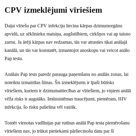
CPV izmeklējumi vīriešiem
Daļai vīriešu par CPV infekciju liecina kārpas dzimumorgānu
apvidū, uz sēklinieku maisiņa, augšstilbiem, cirkšņos vai ap taisno
zarnu. Ja ārēji kārpas nav redzamas, tās var atrasties tikai anālajā
kanālā, un tās var konstatēt, izmantojot anoskopu vai veicot anālo
Pap testu.
Anālais Pap tests paredz parauga paņemšanu no anālās zonas, lai
noteiktu izmainītas šūnas. Šis izmeklējums ir īpaši būtisks
vīriešiem, kuriem ir dzimumattiecības ar vīriešiem, jo viņiem anālā
vēža risks ir augstāks. Imūnsistēmas traucējumi, piemēram, HIV
infekcija, šo risku palielina vēl vairāk.
Tomēr vienotas vadlīnijas par rutīnas anālā Pap testa piemērošanu
vīriešiem nav, jo trūkst pietiekami pārliecinošu datu par šī