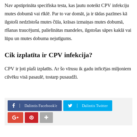
Nav apstiprināta specifiska testa, kas ļautu noteikt CPV infekciju
mutes dobumā vai rīklē. Par to var domāt, ja ir tādas pazīmes kā
ilgstoši nedzīstoša mutes čūla, krāsas izmaiņas mutes dobumā,
rīšanas traucējumi, palielinātas mandeles, ilgstošas sāpes kaklā vai
lūpu un mutes dobuma nejutīgums.
Cik izplatīta ir CPV infekcija?
CPV ir ļoti plaši izplatīts. Ar šo vīrusu ik gadu inficējas miljoniem
cilvēku visā pasaulē, tostarp pusaudži.
Dalintis Facebook'e
Dalintis Twitter