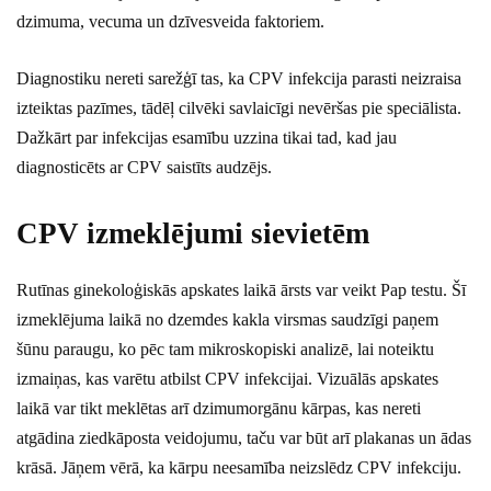
dzimuma, vecuma un dzīvesveida faktoriem.
Diagnostiku nereti sarežģī tas, ka CPV infekcija parasti neizraisa
izteiktas pazīmes, tādēļ cilvēki savlaicīgi nevēršas pie speciālista.
Dažkārt par infekcijas esamību uzzina tikai tad, kad jau
diagnosticēts ar CPV saistīts audzējs.
CPV izmeklējumi sievietēm
Rutīnas ginekoloģiskās apskates laikā ārsts var veikt Pap testu. Šī
izmeklējuma laikā no dzemdes kakla virsmas saudzīgi paņem
šūnu paraugu, ko pēc tam mikroskopiski analizē, lai noteiktu
izmaiņas, kas varētu atbilst CPV infekcijai. Vizuālās apskates
laikā var tikt meklētas arī dzimumorgānu kārpas, kas nereti
atgādina ziedkāposta veidojumu, taču var būt arī plakanas un ādas
krāsā. Jāņem vērā, ka kārpu neesamība neizslēdz CPV infekciju.