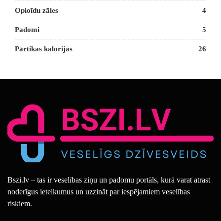
Opioīdu zāles
4
Padomi
5
Pārtikas kalorijas
26
Bszi.lv – tas ir veselības ziņu un padomu portāls, kurā varat atrast
noderīgus ieteikumus un uzzināt par iespējamiem veselības
riskiem.