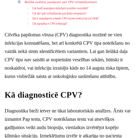
Biežāk uzdotie jautājumi par CPV izmeklējumiem
Cik bieži iespējami kļūdaini pozitīvi rezultāti?
Cik ātri pēc inficēšanās parādās simptomi?
Vai ir iespējams noteikt CPV mutes dobumā vai rīklē?
Cik izplatīta ir CPV infekcija?
Cilvēka papilomas vīrusa (CPV) diagnostika nozīmē ne vien
infekcijas konstatēšanu, bet arī konkrētā CPV tipa noteikšanu no
vairāk nekā simts identificētiem variantiem. Lai gan lielākā daļa
CPV tipu nav saistīti ar nopietnām veselības sekām, būtiski ir
noskaidrot, vai infekciju izraisījis kāds no 14 augsta riska tipiem,
kurus visbiežāk saista ar onkoloģisku saslimšanu attīstību.
Kā diagnosticē CPV?
Diagnostika bieži ietver ne tikai laboratoriskās analīzes. Ārsts var
izmantot Pap testu, CPV noteikšanas testu vai atsevišķos
gadījumos veikt audu biopsiju, vienlaikus izvērtējot kopējo
klīnisko situāciju. Izmeklējumu izvēle ir atkarīga no pacienta