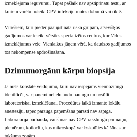
izmeklējuma ieguvumu. Tāpat pašlaik nav apstiprinātu testu, ar
kuriem varētu noteikt CPV infekciju mutes dobumā vai rīklē.
Vīriešiem, kuri pieder paaugstināta riska grupām, atsevišķos
gadījumos var ieteikt vērsties specializētos centros, kur šādus
izmeklējumus veic. Vienlaikus jāņem vērā, ka daudzos gadījumos
tos nekompensē apdrošināšana.
Dzimumorgānu kārpu biopsija
Ja ārsts konstatē veidojumu, kuru nav iespējams viennozīmīgi
identificēt, var paņemt nelielu audu paraugu un nosūtīt
laboratoriskai izmeklēšanai. Procedūras laikā izmanto lokālu
anestēziju, tāpēc parauga paņemšana parasti nav sāpīga.
Laboratorijā pārbauda, vai šūnās nav CPV raksturīgu pārmaiņu,
piemēram, koilocītu, kas mikroskopā var izskatīties kā šūnas ar
tukšuma zonām.