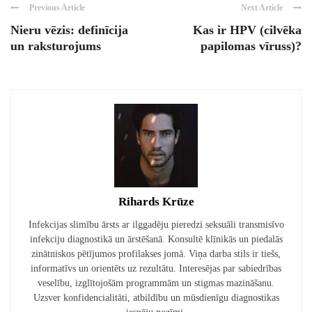
Previous Article
Next Article
Nieru vēzis: definīcija
Kas ir HPV (cilvēka
un raksturojums
papilomas vīruss)?
Rihards Krūze
Infekcijas slimību ārsts ar ilggadēju pieredzi seksuāli transmisīvo
infekciju diagnostikā un ārstēšanā. Konsultē klīnikās un piedalās
zinātniskos pētījumos profilakses jomā. Viņa darba stils ir tiešs,
informatīvs un orientēts uz rezultātu. Interesējas par sabiedrības
veselību, izglītojošām programmām un stigmas mazināšanu.
Uzsver konfidencialitāti, atbildību un mūsdienīgu diagnostikas