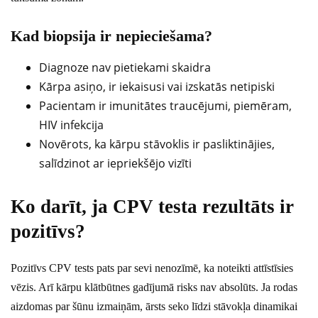
Kad biopsija ir nepieciešama?
Diagnoze nav pietiekami skaidra
Kārpa asiņo, ir iekaisusi vai izskatās netipiski
Pacientam ir imunitātes traucējumi, piemēram,
HIV infekcija
Novērots, ka kārpu stāvoklis ir pasliktinājies,
salīdzinot ar iepriekšējo vizīti
Ko darīt, ja CPV testa rezultāts ir
pozitīvs?
Pozitīvs CPV tests pats par sevi nenozīmē, ka noteikti attīstīsies
vēzis. Arī kārpu klātbūtnes gadījumā risks nav absolūts. Ja rodas
aizdomas par šūnu izmaiņām, ārsts seko līdzi stāvokļa dinamikai