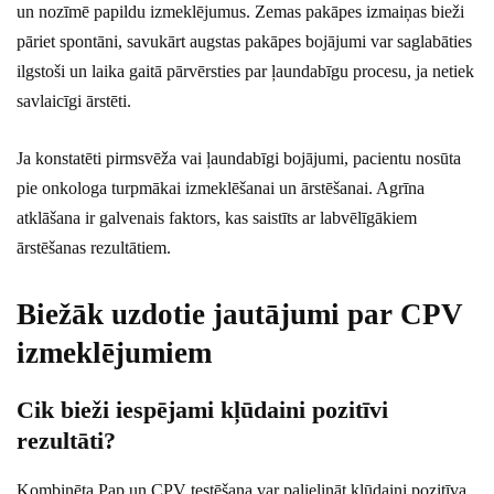
un nozīmē papildu izmeklējumus. Zemas pakāpes izmaiņas bieži
pāriet spontāni, savukārt augstas pakāpes bojājumi var saglabāties
ilgstoši un laika gaitā pārvērsties par ļaundabīgu procesu, ja netiek
savlaicīgi ārstēti.
Ja konstatēti pirmsvēža vai ļaundabīgi bojājumi, pacientu nosūta
pie onkologa turpmākai izmeklēšanai un ārstēšanai. Agrīna
atklāšana ir galvenais faktors, kas saistīts ar labvēlīgākiem
ārstēšanas rezultātiem.
Biežāk uzdotie jautājumi par CPV
izmeklējumiem
Cik bieži iespējami kļūdaini pozitīvi
rezultāti?
Kombinēta Pap un CPV testēšana var palielināt kļūdaini pozitīva