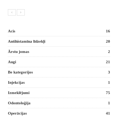
Acis
16
Antihistamīna līdzekļi
20
Ārstu jomas
2
Augi
21
Be kategorijos
3
Injekcijas
1
Izmeklējumi
75
Odontoloģija
1
Operācijas
41