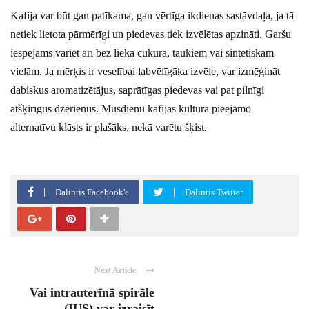
Kafija var būt gan patīkama, gan vērtīga ikdienas sastāvdaļa, ja tā
netiek lietota pārmērīgi un piedevas tiek izvēlētas apzināti. Garšu
iespējams variēt arī bez lieka cukura, taukiem vai sintētiskām
vielām. Ja mērķis ir veselībai labvēlīgāka izvēle, var izmēģināt
dabiskus aromatizētājus, saprātīgas piedevas vai pat pilnīgi
atšķirīgus dzērienus. Mūsdienu kafijas kultūrā pieejamo
alternatīvu klāsts ir plašāks, nekā varētu šķist.
Dalintis Facebook'e
Dalintis Twitter
Next Article
Vai intrauterīnā spirāle
(IUS) var izraisīt