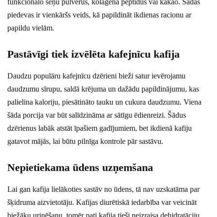
funkcionālo sēņu pulverus, kolagēna peptīdus vai kakao. Šādas
piedevas ir vienkāršs veids, kā papildināt ikdienas racionu ar
papildu vielām.
Pastāvīgi tiek izvēlēta kafejnīcu kafija
Daudzu populāru kafejnīcu dzērieni bieži satur ievērojamu
daudzumu sīrupu, saldā krējuma un dažādu papildinājumu, kas
palielina kaloriju, piesātināto tauku un cukura daudzumu. Viena
šāda porcija var būt salīdzināma ar sātīgu ēdienreizi. Šādus
dzērienus labāk atstāt īpašiem gadījumiem, bet ikdienā kafiju
gatavot mājās, lai būtu pilnīga kontrole pār sastāvu.
Nepietiekama ūdens uzņemšana
Lai gan kafija lielākoties sastāv no ūdens, tā nav uzskatāma par
šķidruma aizvietotāju. Kafijas diurētiskā iedarbība var veicināt
biežāku urinēšanu, tomēr pati kafija tieši neizraisa dehidratāciju.