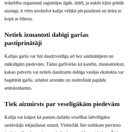
iedarbība organismā saglabājas ilgāk, tādēļ, ja naktīs kļūst grūtāk
aizmigt, ir vērts ierobežot kafiju vēlākā pēcpusdienā un lietot to
kopā ar ēdienu.
Netiek izmantoti dabīgi garšas
pastiprinātāji
Kafijas garša var būt daudzveidīga arī bez saldinātājiem un
mākslīgām piedevām. Tādas garšvielas kā kanēlis, muskatrieksts,
kakao pulveris vai neliels daudzums dabīga vaniļas ekstrakta var
bagātināt garšu, uzlabot aromātu un nodrošināt papildu
antioksidantus.
Tiek aizmirsts par veselīgākām piedevām
Kafija var kalpot kā pamats dažādu veselībai labvēlīgāku
sastāvdaļu iekļaušanai uzturā. Visbiežāk šim nolūkam pievieno