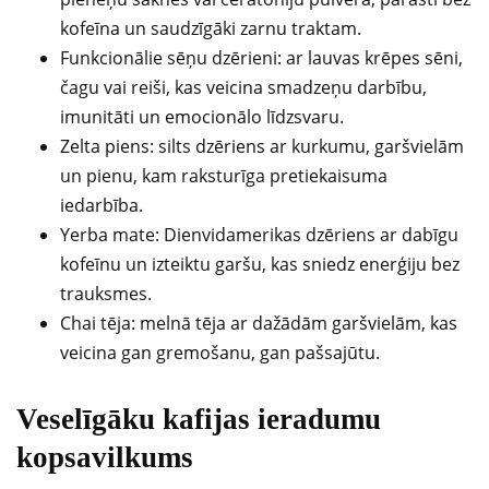
kofeīna un saudzīgāki zarnu traktam.
Funkcionālie sēņu dzērieni: ar lauvas krēpes sēni,
čagu vai reiši, kas veicina smadzeņu darbību,
imunitāti un emocionālo līdzsvaru.
Zelta piens: silts dzēriens ar kurkumu, garšvielām
un pienu, kam raksturīga pretiekaisuma
iedarbība.
Yerba mate: Dienvidamerikas dzēriens ar dabīgu
kofeīnu un izteiktu garšu, kas sniedz enerģiju bez
trauksmes.
Chai tēja: melnā tēja ar dažādām garšvielām, kas
veicina gan gremošanu, gan pašsajūtu.
Veselīgāku kafijas ieradumu
kopsavilkums