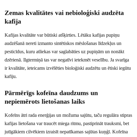
Zemas kvalitātes vai nebioloģiski audzēta
kafija
Kafijas kvalitāte var būtiski atšķirties. Lētāku kafijas pupiņu
audzēšanā nereti izmanto sintētiskos mēslošanas līdzekļus un
pesticīdus, kuru atliekas var saglabāties uz pupiņām un nonākt
dzērienā. Ilgtermiņā tas var negatīvi ietekmēt veselību. Ja svarīga
ir kvalitāte, ieteicams izvēlēties bioloģiski audzētu un ētiski iegūtu
kafiju.
Pārmērīgs kofeīna daudzums un
nepiemērots lietošanas laiks
Kofeīns ātri rada enerģijas un možuma sajūtu, taču regulāra stipras
kafijas lietošana var traucēt miega ritmu, pastiprināt trauksmi, bet
jutīgākiem cilvēkiem izraisīt nepatīkamas sajūtas kuņģī. Kofeīna