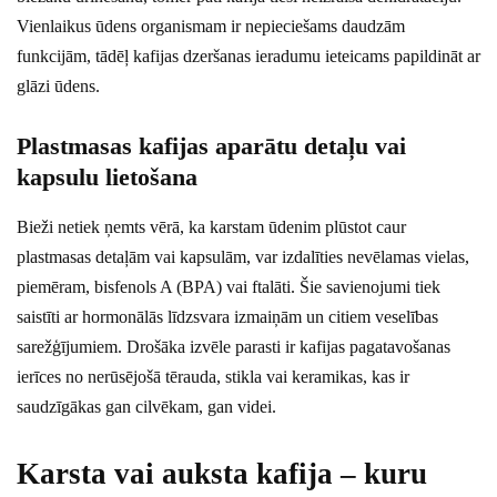
Vienlaikus ūdens organismam ir nepieciešams daudzām
funkcijām, tādēļ kafijas dzeršanas ieradumu ieteicams papildināt ar
glāzi ūdens.
Plastmasas kafijas aparātu detaļu vai
kapsulu lietošana
Bieži netiek ņemts vērā, ka karstam ūdenim plūstot caur
plastmasas detaļām vai kapsulām, var izdalīties nevēlamas vielas,
piemēram, bisfenols A (BPA) vai ftalāti. Šie savienojumi tiek
saistīti ar hormonālās līdzsvara izmaiņām un citiem veselības
sarežģījumiem. Drošāka izvēle parasti ir kafijas pagatavošanas
ierīces no nerūsējošā tērauda, stikla vai keramikas, kas ir
saudzīgākas gan cilvēkam, gan videi.
Karsta vai auksta kafija – kuru