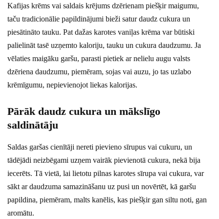
Kafijas krēms vai saldais krējums dzērienam piešķir maigumu,
taču tradicionālie papildinājumi bieži satur daudz cukura un
piesātināto tauku. Pat dažas karotes vaniļas krēma var būtiski
palielināt tasē uzņemto kaloriju, tauku un cukura daudzumu. Ja
vēlaties maigāku garšu, parasti pietiek ar nelielu augu valsts
dzēriena daudzumu, piemēram, sojas vai auzu, jo tas uzlabo
krēmīgumu, nepievienojot liekas kalorijas.
Pārāk daudz cukura un mākslīgo
saldinātāju
Saldas garšas cienītāji nereti pievieno sīrupus vai cukuru, un
tādējādi neizbēgami uzņem vairāk pievienotā cukura, nekā bija
iecerēts. Tā vietā, lai lietotu pilnas karotes sīrupa vai cukura, var
sākt ar daudzuma samazināšanu uz pusi un novērtēt, kā garšu
papildina, piemēram, malts kanēlis, kas piešķir gan siltu noti, gan
aromātu.