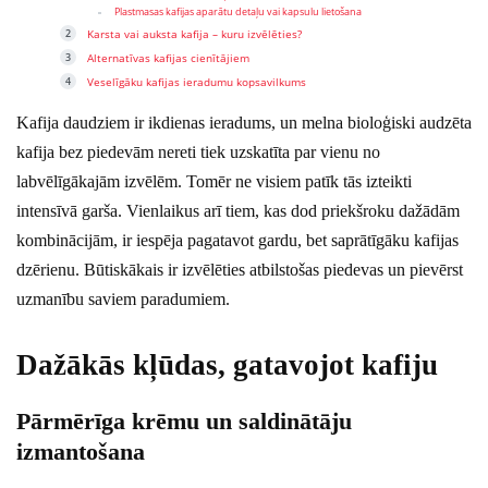
Plastmasas kafijas aparātu detaļu vai kapsulu lietošana
Karsta vai auksta kafija – kuru izvēlēties?
Alternatīvas kafijas cienītājiem
Veselīgāku kafijas ieradumu kopsavilkums
Kafija daudziem ir ikdienas ieradums, un melna bioloģiski audzēta
kafija bez piedevām nereti tiek uzskatīta par vienu no
labvēlīgākajām izvēlēm. Tomēr ne visiem patīk tās izteikti
intensīvā garša. Vienlaikus arī tiem, kas dod priekšroku dažādām
kombinācijām, ir iespēja pagatavot gardu, bet saprātīgāku kafijas
dzērienu. Būtiskākais ir izvēlēties atbilstošas piedevas un pievērst
uzmanību saviem paradumiem.
Dažākās kļūdas, gatavojot kafiju
Pārmērīga krēmu un saldinātāju
izmantošana