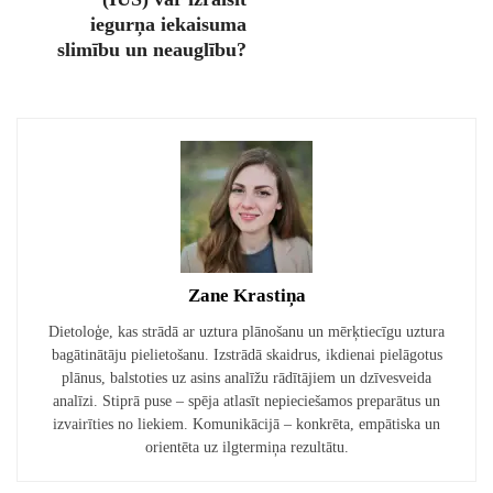
iegurņa iekaisuma
slimību un neauglību?
Zane Krastiņa
Dietoloģe, kas strādā ar uztura plānošanu un mērķtiecīgu uztura
bagātinātāju pielietošanu. Izstrādā skaidrus, ikdienai pielāgotus
plānus, balstoties uz asins analīžu rādītājiem un dzīvesveida
analīzi. Stiprā puse – spēja atlasīt nepieciešamos preparātus un
izvairīties no liekiem. Komunikācijā – konkrēta, empātiska un
orientēta uz ilgtermiņa rezultātu.