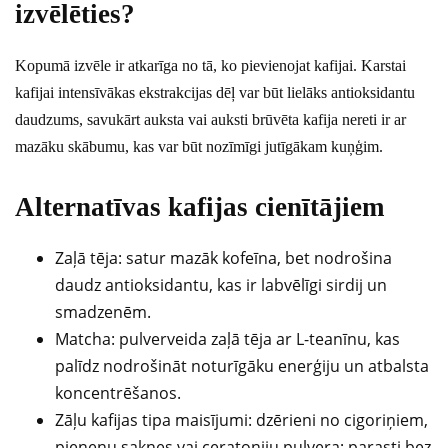
izvēlēties?
Kopumā izvēle ir atkarīga no tā, ko pievienojat kafijai. Karstai
kafijai intensīvākas ekstrakcijas dēļ var būt lielāks antioksidantu
daudzums, savukārt auksta vai auksti brūvēta kafija nereti ir ar
mazāku skābumu, kas var būt nozīmīgi jutīgākam kuņģim.
Alternatīvas kafijas cienītājiem
Zaļā tēja: satur mazāk kofeīna, bet nodrošina
daudz antioksidantu, kas ir labvēlīgi sirdij un
smadzenēm.
Matcha: pulverveida zaļā tēja ar L-teanīnu, kas
palīdz nodrošināt noturīgāku enerģiju un atbalsta
koncentrēšanos.
Zāļu kafijas tipa maisījumi: dzērieni no cigoriņiem,
pieneņu saknes vai ceratoniju pulvera; parasti bez