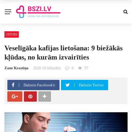
UZTURS
Veselīgāka kafijas lietošana: 9 biežākās
kļūdas, no kurām izvairīties
Zane Krastiņa
2026 16 februāris
0
57
Dalintis Facebook'e
Dalintis Twitter