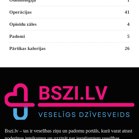
Odontoloģija
1
Operācijas
41
Opioīdu zāles
4
Padomi
5
Pārtikas kalorijas
26
Bszi.lv – tas ir veselības ziņu un padomu portāls, kurā varat atrast
noderīgus ieteikumus un uzzināt par iespējamiem veselības