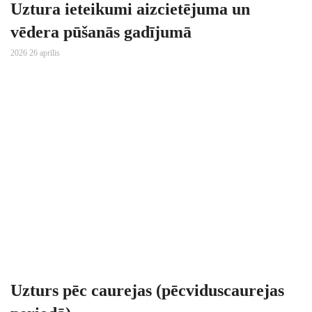
Uztura ieteikumi aizcietējuma un
vēdera pūšanās gadījumā
2026 26 aprīlis
Uzturs pēc caurejas (pēcviduscaurejas