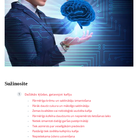
Sužinosite
Dažākās kļūdas, gatavojot kafiju
Pārmērīga krēmu un saldinātāju izmantošana
Pārāk daudz cukura un mākslīgo saldinātāju
Zemas kvalitātes vai nebioloģiski audzēta kafija
Pārmērīgs kofeīna daudzums un nepiemērots lietošanas laiks
Netiek izmantoti dabīgi garšas pastiprinātāji
Tiek aizmirsts par veselīgākām piedevām
Pastāvīgi tiek izvēlēta kafejnīcu kafija
Nepietiekama ūdens uzņemšana