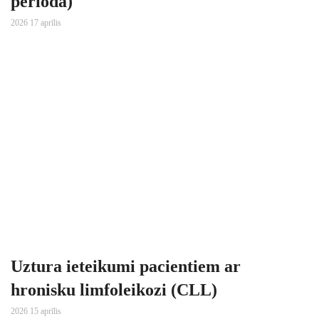
periodā)
2026 17 aprīlis
Uztura ieteikumi pacientiem ar
hronisku limfoleikozi (CLL)
2026 15 aprīlis