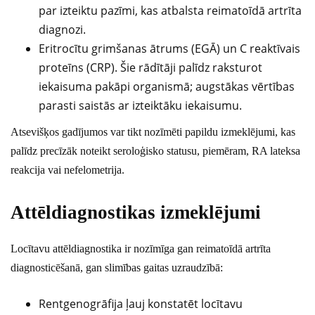
par izteiktu pazīmi, kas atbalsta reimatoīdā artrīta
diagnozi.
Eritrocītu grimšanas ātrums (EGĀ) un C reaktīvais
proteīns (CRP). Šie rādītāji palīdz raksturot
iekaisuma pakāpi organismā; augstākas vērtības
parasti saistās ar izteiktāku iekaisumu.
Atsevišķos gadījumos var tikt nozīmēti papildu izmeklējumi, kas
palīdz precīzāk noteikt seroloģisko statusu, piemēram, RA lateksa
reakcija vai nefelometrija.
Attēldiagnostikas izmeklējumi
Locītavu attēldiagnostika ir nozīmīga gan reimatoīdā artrīta
diagnosticēšanā, gan slimības gaitas uzraudzībā:
Rentgenogrāfija ļauj konstatēt locītavu