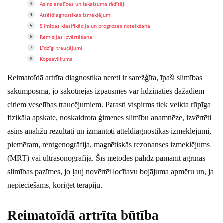
Asins analīzes un iekaisuma rādītāji
Attēldiagnostikas izmeklējumi
Slimības klasifikācija un prognozes noteikšana
Remisijas izvērtēšana
Līdzīgi traucējumi
Kopsavilkums
Reimatoīdā artrīta diagnostika nereti ir sarežģīta, īpaši slimības
sākumposmā, jo sākotnējās izpausmes var līdzināties dažādiem
citiem veselības traucējumiem. Parasti vispirms tiek veikta rūpīga
fizikāla apskate, noskaidrota ģimenes slimību anamnēze, izvērtēti
asins analīžu rezultāti un izmantoti attēldiagnostikas izmeklējumi,
piemēram, rentgenogrāfija, magnētiskās rezonanses izmeklējums
(MRT) vai ultrasonogrāfija. Šīs metodes palīdz pamanīt agrīnas
slimības pazīmes, jo ļauj novērtēt locītavu bojājuma apmēru un, ja
nepieciešams, koriģēt terapiju.
Reimatoīdā artrīta būtība