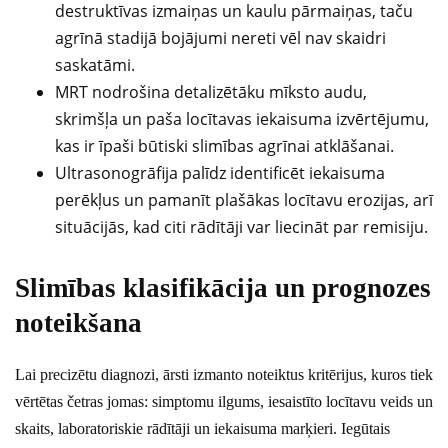
destruktīvas izmaiņas un kaulu pārmaiņas, taču
agrīnā stadijā bojājumi nereti vēl nav skaidri
saskatāmi.
MRT nodrošina detalizētāku mīksto audu,
skrimšļa un paša locītavas iekaisuma izvērtējumu,
kas ir īpaši būtiski slimības agrīnai atklāšanai.
Ultrasonogrāfija palīdz identificēt iekaisuma
perēkļus un pamanīt plašākas locītavu erozijas, arī
situācijās, kad citi rādītāji var liecināt par remisiju.
Slimības klasifikācija un prognozes
noteikšana
Lai precizētu diagnozi, ārsti izmanto noteiktus kritērijus, kuros tiek
vērtētas četras jomas: simptomu ilgums, iesaistīto locītavu veids un
skaits, laboratoriskie rādītāji un iekaisuma marķieri. Iegūtais