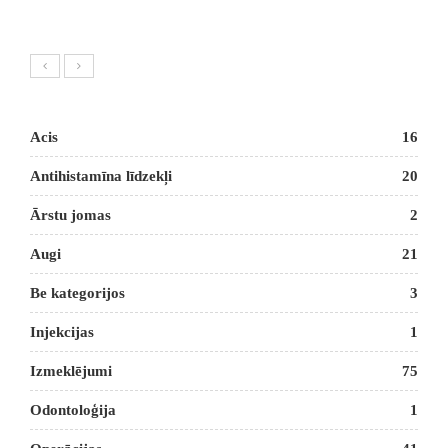
Acis
16
Antihistamīna līdzekļi
20
Ārstu jomas
2
Augi
21
Be kategorijos
3
Injekcijas
1
Izmeklējumi
75
Odontoloģija
1