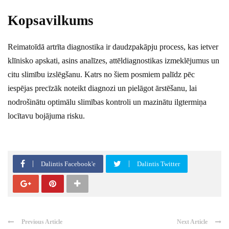
Kopsavilkums
Reimatoīdā artrīta diagnostika ir daudzpakāpju process, kas ietver
klīnisko apskati, asins analīzes, attēldiagnostikas izmeklējumus un
citu slimību izslēgšanu. Katrs no šiem posmiem palīdz pēc
iespējas precīzāk noteikt diagnozi un pielāgot ārstēšanu, lai
nodrošinātu optimālu slimības kontroli un mazinātu ilgtermiņa
locītavu bojājuma risku.
Dalintis Facebook'e
Dalintis Twitter
Previous Article
Next Article