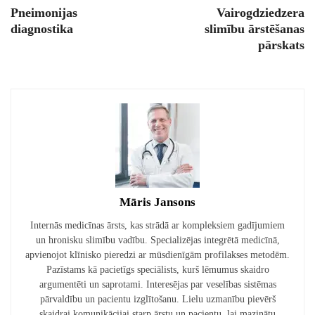
Pneimonijas
Vairogdziedzera
diagnostika
slimību ārstēšanas
pārskats
Māris Jansons
Internās medicīnas ārsts, kas strādā ar kompleksiem gadījumiem
un hronisku slimību vadību. Specializējas integrētā medicīnā,
apvienojot klīnisko pieredzi ar mūsdienīgām profilakses metodēm.
Pazīstams kā pacietīgs speciālists, kurš lēmumus skaidro
argumentēti un saprotami. Interesējas par veselības sistēmas
pārvaldību un pacientu izglītošanu. Lielu uzmanību pievērš
skaidrai komunikācijai starp ārstu un pacientu, lai mazinātu