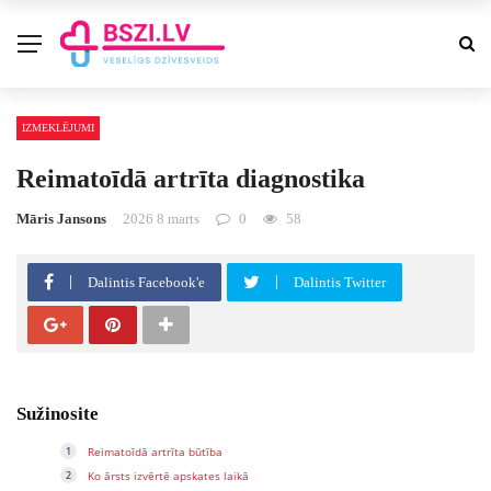
IZMEKLĒJUMI
Reimatoīdā artrīta diagnostika
Māris Jansons
2026 8 marts
0
58
Dalintis Facebook'e
Dalintis Twitter
Sužinosite
Reimatoīdā artrīta būtība
Ko ārsts izvērtē apskates laikā