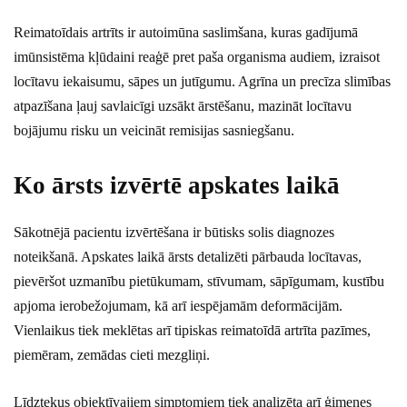
Reimatoīdais artrīts ir autoimūna saslimšana, kuras gadījumā
imūnsistēma kļūdaini reaģē pret paša organisma audiem, izraisot
locītavu iekaisumu, sāpes un jutīgumu. Agrīna un precīza slimības
atpazīšana ļauj savlaicīgi uzsākt ārstēšanu, mazināt locītavu
bojājumu risku un veicināt remisijas sasniegšanu.
Ko ārsts izvērtē apskates laikā
Sākotnējā pacientu izvērtēšana ir būtisks solis diagnozes
noteikšanā. Apskates laikā ārsts detalizēti pārbauda locītavas,
pievēršot uzmanību pietūkumam, stīvumam, sāpīgumam, kustību
apjoma ierobežojumam, kā arī iespējamām deformācijām.
Vienlaikus tiek meklētas arī tipiskas reimatoīdā artrīta pazīmes,
piemēram, zemādas cieti mezgliņi.
Līdztekus objektīvajiem simptomiem tiek analizēta arī ģimenes