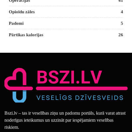
Operācijas
41
Opioīdu zāles
4
Padomi
5
Pārtikas kalorijas
26
Bszi.lv – tas ir veselības ziņu un padomu portāls, kurā varat atrast
noderīgus ieteikumus un uzzināt par iespējamiem veselības
riskiem.