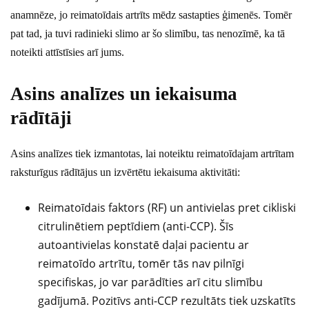
anamnēze, jo reimatoīdais artrīts mēdz sastapties ģimenēs. Tomēr
pat tad, ja tuvi radinieki slimo ar šo slimību, tas nenozīmē, ka tā
noteikti attīstīsies arī jums.
Asins analīzes un iekaisuma
rādītāji
Asins analīzes tiek izmantotas, lai noteiktu reimatoīdajam artrītam
raksturīgus rādītājus un izvērtētu iekaisuma aktivitāti:
Reimatoīdais faktors (RF) un antivielas pret cikliski
citrulinētiem peptīdiem (anti-CCP). Šīs
autoantivielas konstatē daļai pacientu ar
reimatoīdo artrītu, tomēr tās nav pilnīgi
specifiskas, jo var parādīties arī citu slimību
gadījumā. Pozitīvs anti-CCP rezultāts tiek uzskatīts