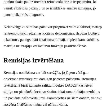
punktu skaits palīdz novērtēt reimatoīdā artrīta iespējamību. Jo
vairāk atbilstošu pazīmju un jo izteiktākas analīžu izmaiņas, jo
pamatotāka kļūst diagnoze.
Nelabvēlīgāku slimības gaitu var prognozēt vairāki faktori, tostarp
rentgenoloģiski redzamas locītavu deformācijas, daudzu locītavu
iekaisums, paaugstināti iekaisuma rādītāji, nepietiekama atbildes
reakcija uz terapiju vai locītavu funkciju pasliktināšanās.
Remisijas izvērtēšana
Remisijas noteikšana var būt sarežģīta, jo jāņem vērā gan
objektīvie izmeklējumu dati, gan pacienta pašsajūta. Remisijas
izvērtēšanā bieži izmanto saliktu indeksu DAS28, kas ietver
sāpīgo un pietūkušo locītavu skaitu, iekaisuma rādītāju rezultātus
un pacienta pašnovērtējumu. Pamatojoties uz šiem datiem, var tikt
apsvērta ārstēšanas maiņa vai pārtraukšana.