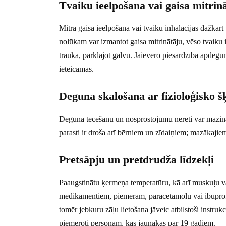
Tvaiku ieelpošana vai gaisa mitrin
Mitra gaisa ieelpošana vai tvaiku inhalācijas dažkā
nolūkam var izmantot gaisa mitrinātāju, vēso tvaiku i
trauka, pārklājot galvu. Jāievēro piesardzība apdegu
ieteicamas.
Deguna skalošana ar fizioloģisko 
Deguna tecēšanu un nosprostojumu nereti var mazināt
parasti ir droša arī bērniem un zīdaiņiem; mazākajie
Pretsāpju un pretdrudža līdzekļi
Paaugstinātu ķermeņa temperatūru, kā arī muskuļu va
medikamentiem, piemēram, paracetamolu vai ibuprof
tomēr jebkuru zāļu lietošana jāveic atbilstoši instruk
piemēroti personām, kas jaunākas par 19 gadiem.