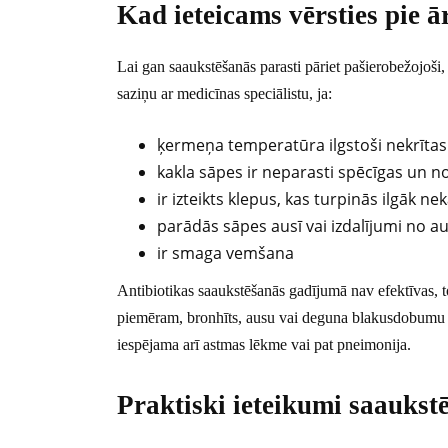
Kad ieteicams vērsties pie ā
Lai gan saaukstēšanās parasti pāriet pašierobežojoši, 
saziņu ar medicīnas speciālistu, ja:
ķermeņa temperatūra ilgstoši nekrītas 
kakla sāpes ir neparasti spēcīgas un n
ir izteikts klepus, kas turpinās ilgāk n
parādās sāpes ausī vai izdalījumi no a
ir smaga vemšana
Antibiotikas saaukstēšanās gadījumā nav efektīvas, t
piemēram, bronhīts, ausu vai deguna blakusdobumu 
iespējama arī astmas lēkme vai pat pneimonija.
Praktiski ieteikumi saauks