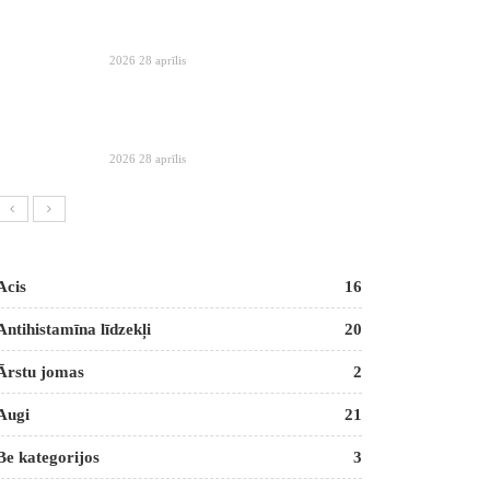
2026 28 aprīlis
2026 28 aprīlis
Acis
16
Antihistamīna līdzekļi
20
Ārstu jomas
2
Augi
21
Be kategorijos
3