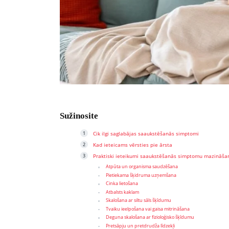
Sužinosite
Cik ilgi saglabājas saaukstēšanās simptomi
Kad ieteicams vērsties pie ārsta
Praktiski ieteikumi saaukstēšanās simptomu mazināša
Atpūta un organisma saudzēšana
Pietiekama šķidruma uzņemšana
Cinka lietošana
Atbalsts kaklam
Skalošana ar siltu sāls šķīdumu
Tvaiku ieelpošana vai gaisa mitrināšana
Deguna skalošana ar fizioloģisko šķīdumu
Pretsāpju un pretdrudža līdzekļi