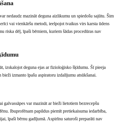
āšana
rt var nedaudz mazināt deguna aizlikumu un spiedošu sajūtu. Šim
erīci vai vienkāršu metodi, ieelpojot tvaikus virs karsta ūdens
mu riska dēļ, īpaši bērniem, kuriem šādas procedūras nav
šķīdumu
, izskalojot deguna ejas ar fizioloģisko šķīdumu. Šī pieeja
m bieži izmanto īpašu aspiratoru izdalījumu atsūkšanai.
i galvassāpes var mazināt ar bieži lietotiem bezrecepšu
ēnu. Ibuprofēnam papildus piemīt pretiekaisuma iedarbība,
cijai, īpaši bērnu gadījumā. Aspirīnu saturoši preparāti nav