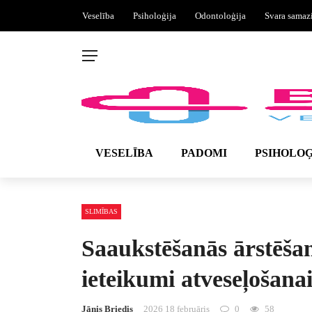
Veselība
Psiholoģija
Odontoloģija
Svara samaz
VESELĪBA
PADOMI
PSIHOLOĢ
SLIMĪBAS
Saaukstēšanās ārstēša
ieteikumi atveseļošana
Jānis Briedis
2026 18 februāris
0
58