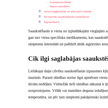
Antihistamīna līdzekļi
Klepus mazināšana
Uztura bagātinātāji un alternatīvi līdzekļi
Kā mazināt saaukstēšanās izplatīšanos
Kopsavilkums
Saaukstēšanās ir viena no izplatītākajām vieglajām s
gan nav viena specifiska medikamenta, kas saaukstēša
simptomu intensitāti un palīdzēt ātrāk atgriezties ieras
Cik ilgi saglabājas saaukst
Lielākajai daļai cilvēku saaukstēšanās izpausmes kļū
mazinās. Parasti slimības norise ilgst apmēram vienu 
divām nedēļām. Visbiežāk tieši slimības sākumā ir j
nosprostojums. Vēlāk var mainīties deguna izdalījum
temperatūra, un pēc tam simptomi pakāpeniski izzūd