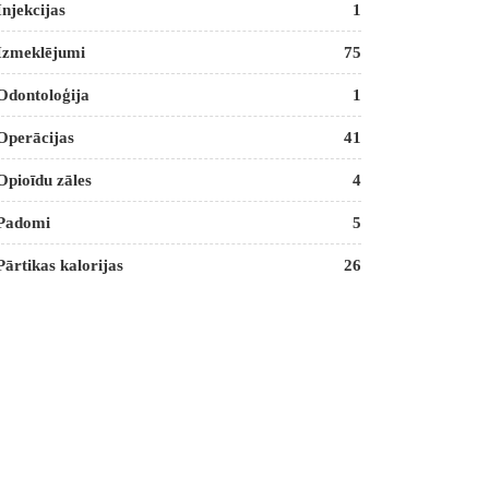
Injekcijas
1
Izmeklējumi
75
Odontoloģija
1
Operācijas
41
Opioīdu zāles
4
Padomi
5
Pārtikas kalorijas
26