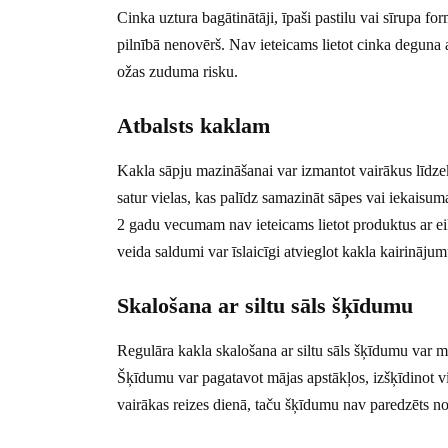
Cinka uztura bagātinātāji, īpaši pastilu vai sīrupa 
pilnībā nenovērš. Nav ieteicams lietot cinka deguna a
ožas zuduma risku.
Atbalsts kaklam
Kakla sāpju mazināšanai var izmantot vairākus līdzek
satur vielas, kas palīdz samazināt sāpes vai iekaisu
2 gadu vecumam nav ieteicams lietot produktus ar eika
veida saldumi var īslaicīgi atvieglot kakla kairināju
Skalošana ar siltu sāls šķīdumu
Regulāra kakla skalošana ar siltu sāls šķīdumu var m
Šķīdumu var pagatavot mājas apstākļos, izšķīdinot vie
vairākas reizes dienā, taču šķīdumu nav paredzēts nor