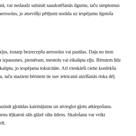
formā, var nedaudz saīsināt saaukstēšanās ilgumu, taču simptomus
erosolus, jo atsevišķi pētījumi norāda uz iespējamu ilgstoša
ļus, tostarp bezrecepšu aerosolus vai pastilas. Daļa no tiem
ma izpausmes, piemēram, mentolu vai eikalipta eļļu. Bērniem līdz
liptu, jo iespējama toksicitāte. Arī vienkārši cietie konfekšu
mu, taču maziem bērniem tie nav ieteicami aizrīšanās riska dēļ.
azināt gļotādas kairinājumu un atvieglot gļotu atklepošanu.
nu tējkaroti sāls glāzē silta ūdens. Skalošanu var veikt
īt.