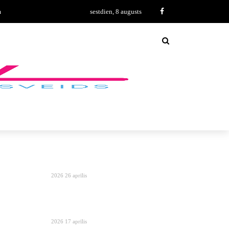
m
sestdien, 8 augusts
2026 26 aprīlis
2026 17 aprīlis