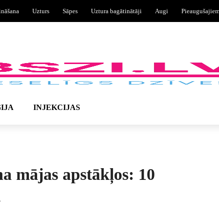
ināšana
Uzturs
Sāpes
Uztura bagātinātāji
Augi
Pieaugušajie
IJA
INJEKCIJAS
na mājas apstākļos: 10
i