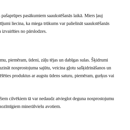
m pašaprūpes pasākumiem saaukstēšanās laikā. Miers ļauj
tījumi liecina, ka miega trūkums var palielināt saaukstēšanās
 izvairīties no pārslodzes.
umu, piemēram, ūdeni, zāļu tējas un dabīgas sulas. Šķidrumi
azināt nosprostojuma sajūtu, veicina gļotu sašķidrināšanos un
zvēlēties produktus ar augstu ūdens saturu, piemēram, gurķus vai
ažiem cilvēkiem tā var nedaudz atvieglot deguna nosprostojumu
nozīmīgiem minerālvielu avotiem.