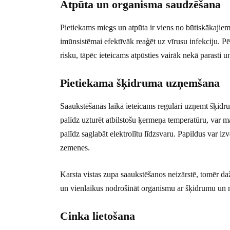
Atpūta un organisma saudzēšana
Pietiekams miegs un atpūta ir viens no būtiskākajie
imūnsistēmai efektīvāk reaģēt uz vīrusu infekciju. Pē
risku, tāpēc ieteicams atpūsties vairāk nekā parasti un
Pietiekama šķidruma uzņemšana
Saaukstēšanās laikā ieteicams regulāri uzņemt šķidr
palīdz uzturēt atbilstošu ķermeņa temperatūru, var m
palīdz saglabāt elektrolītu līdzsvaru. Papildus var i
zemenes.
Karsta vistas zupa saaukstēšanos neizārstē, tomēr d
un vienlaikus nodrošināt organismu ar šķidrumu un 
Cinka lietošana