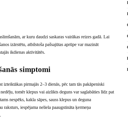
aslimšanām, ar kuru daudzi saskaras vairākas reizes gadā. Lai
nos izārstētu, atbilstoša pašsajūtas aprūpe var mazināt
tajās ikdienas aktivitātēs.
ēšanās simptomi
st izteiktākas pirmajās 2–3 dienās, pēc tam tās pakāpeniski
nedēļu, tomēr klepus vai aizlikts deguns var saglabāties līdz pat
ūtams nespēks, kakla sāpes, sauss klepus un deguna
u raksturs, iespējama neliela paaugstināta ķermeņa
.