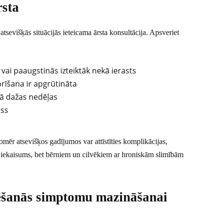
rsta
atsevišķās situācijās ieteicama ārsta konsultācija. Apsveriet
vai paaugstinās izteiktāk nekā ierasts
orīšana ir apgrūtināta
ekā dažas nedēļas
uss
omēr atsevišķos gadījumos var attīstīties komplikācijas,
iekaisums, bet bērniem un cilvēkiem ar hroniskām slimībām
tēšanās simptomu mazināšanai