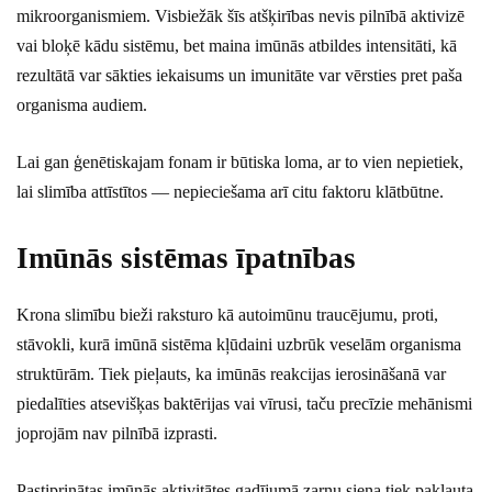
mikroorganismiem. Visbiežāk šīs atšķirības nevis pilnībā aktivizē
vai bloķē kādu sistēmu, bet maina imūnās atbildes intensitāti, kā
rezultātā var sākties iekaisums un imunitāte var vērsties pret paša
organisma audiem.
Lai gan ģenētiskajam fonam ir būtiska loma, ar to vien nepietiek,
lai slimība attīstītos — nepieciešama arī citu faktoru klātbūtne.
Imūnās sistēmas īpatnības
Krona slimību bieži raksturo kā autoimūnu traucējumu, proti,
stāvokli, kurā imūnā sistēma kļūdaini uzbrūk veselām organisma
struktūrām. Tiek pieļauts, ka imūnās reakcijas ierosināšanā var
piedalīties atsevišķas baktērijas vai vīrusi, taču precīzie mehānismi
joprojām nav pilnībā izprasti.
Pastiprinātas imūnās aktivitātes gadījumā zarnu siena tiek pakļauta