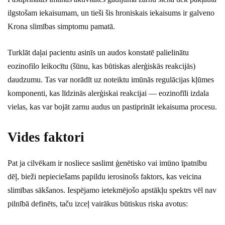
ilgstošam iekaisumam, un tieši šis hroniskais iekaisums ir galveno
Krona slimības simptomu pamatā.
Turklāt daļai pacientu asinīs un audos konstatē palielinātu
eozinofilo leikocītu (šūnu, kas būtiskas alerģiskās reakcijās)
daudzumu. Tas var norādīt uz noteiktu imūnās regulācijas kļūmes
komponenti, kas līdzinās alerģiskai reakcijai — eozinofīli izdala
vielas, kas var bojāt zarnu audus un pastiprināt iekaisuma procesu.
Vides faktori
Pat ja cilvēkam ir nosliece saslimt ģenētisko vai imūno īpatnību
dēļ, bieži nepieciešams papildu ierosinošs faktors, kas veicina
slimības sākšanos. Iespējamo ietekmējošo apstākļu spektrs vēl nav
pilnībā definēts, taču izceļ vairākus būtiskus riska avotus: