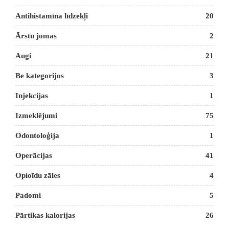
Antihistamīna līdzekļi
20
Ārstu jomas
2
Augi
21
Be kategorijos
3
Injekcijas
1
Izmeklējumi
75
Odontoloģija
1
Operācijas
41
Opioīdu zāles
4
Padomi
5
Pārtikas kalorijas
26