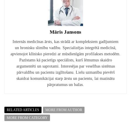
Māris Jansons
Internās medicīnas ārsts, kas strādā ar kompleksiem gadījumiem
un hronisku slimību vadību. Specializējas integrētā medicīnā,
apvienojot klīnisko pieredzi ar mūsdienīgām profilakses metodēm.
Pazīstams kā pacietīgs speciālists, kurš lēmumus skaidro
argumentēti un saprotami. Interesējas par veselības sistēmas
pārvaldību un pacientu izglītošanu. Lielu uzmanību pievērš
skaidrai komunikācijai starp ārstu un pacientu, lai mazinātu
pārpratumus un bažas.
RELATED ARTICLES
MORE FROM AUTHOR
MORE FROM CATEGORY