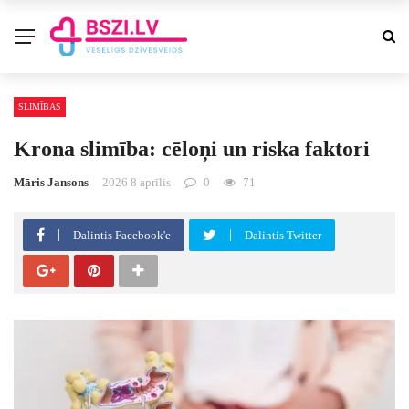
SLIMĪBAS
Krona slimība: cēloņi un riska faktori
Māris Jansons
2026 8 aprīlis
0
71
Dalintis Facebook'e
Dalintis Twitter