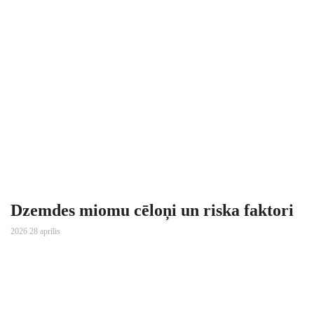
Dzemdes miomu cēloņi un riska faktori
2026 28 aprīlis