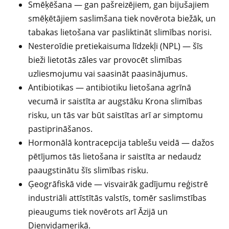
Smēķēšana — gan pašreizējiem, gan bijušajiem
smēķētājiem saslimšana tiek novērota biežāk, un
tabakas lietošana var pasliktināt slimības norisi.
Nesteroīdie pretiekaisuma līdzekļi (NPL) — šīs
bieži lietotās zāles var provocēt slimības
uzliesmojumu vai saasināt paasinājumus.
Antibiotikas — antibiotiku lietošana agrīnā
vecumā ir saistīta ar augstāku Krona slimības
risku, un tās var būt saistītas arī ar simptomu
pastiprināšanos.
Hormonālā kontracepcija tablešu veidā — dažos
pētījumos tās lietošana ir saistīta ar nedaudz
paaugstinātu šīs slimības risku.
Ģeogrāfiskā vide — visvairāk gadījumu reģistrē
industriāli attīstītās valstīs, tomēr saslimstības
pieaugums tiek novērots arī Āzijā un
Dienvidamerikā.