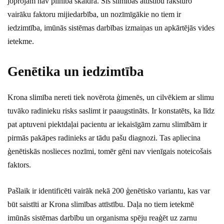
joprojām nav pilnībā skaidra. Šīs slimības attīstību raksturo
vairāku faktoru mijiedarbība, un nozīmīgākie no tiem ir
iedzimtība, imūnās sistēmas darbības izmaiņas un apkārtējās vides
ietekme.
Genētika un iedzimtība
Krona slimība nereti tiek novērota ģimenēs, un cilvēkiem ar slimu
tuvāko radinieku risks saslimt ir paaugstināts. Ir konstatēts, ka līdz
pat aptuveni piektdaļai pacientu ar iekaisīgām zarnu slimībām ir
pirmās pakāpes radinieks ar tādu pašu diagnozi. Tas apliecina
ģenētiskās noslieces nozīmi, tomēr gēni nav vienīgais noteicošais
faktors.
Pašlaik ir identificēti vairāk nekā 200 ģenētisko variantu, kas var
būt saistīti ar Krona slimības attīstību. Daļa no tiem ietekmē
imūnās sistēmas darbību un organisma spēju reaģēt uz zarnu