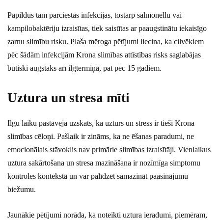
Papildus tam pārciestas infekcijas, tostarp salmonellu vai
kampilobaktēriju izraisītas, tiek saistītas ar paaugstinātu iekaisīgo
zarnu slimību risku. Plaša mēroga pētījumi liecina, ka cilvēkiem
pēc šādām infekcijām Krona slimības attīstības risks saglabājas
būtiski augstāks arī ilgtermiņā, pat pēc 15 gadiem.
Uztura un stresa mīti
Ilgu laiku pastāvēja uzskats, ka uzturs un stress ir tieši Krona
slimības cēloņi. Pašlaik ir zināms, ka ne ēšanas paradumi, ne
emocionālais stāvoklis nav primārie slimības izraisītāji. Vienlaikus
uztura sakārtošana un stresa mazināšana ir nozīmīga simptomu
kontroles kontekstā un var palīdzēt samazināt paasinājumu
biežumu.
Jaunākie pētījumi norāda, ka noteikti uztura ieradumi, piemēram,