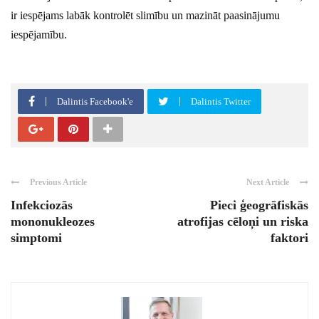
ir iespējams labāk kontrolēt slimību un mazināt paasinājumu
iespējamību.
Dalintis Facebook'e
Dalintis Twitter
Previous Article
Next Article
Infekciozās
Pieci ģeogrāfiskās
mononukleozes
atrofijas cēloņi un riska
simptomi
faktori