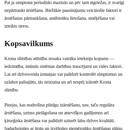
Pat ja simptomi periodiski mazinās un pēc tam atgriežas, ir svarīgi
nepārtraukt ārstēšanu. Biežākie paasinājumu veicinošie faktori ir
ārstēšanas pārtraukšana, antibiotiku lietošana, smēķēšana vai
izteikts stress.
Kopsavilkums
Krona slimības attīstību nosaka vairāku ietekmju kopums —
iedzimtība, imūnās sistēmas darbības traucējumi un vides faktori.
Lai arī dzīvesveida izmaiņas var palīdzēt kontrolēt simptomus un
uzlabot pašsajūtu, tās neizraisa un arī nespēj izārstēt Krona
slimību.
Pieejas, kas nodrošina pilnīgu izārstēšanu, nav, taču regulāra
ārstēšana, uztura pielāgošana un atsevišķos gadījumos arī
ķirurģiska ārstēšana var palīdzēt uzturēt labu dzīves kvalitāti.
Sadarbojoties ar ārstu un izvēloties piemērotāko ārstēšanas plānu,