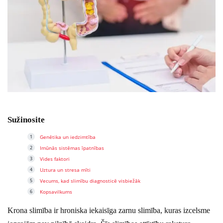
Sužinosite
Genētika un iedzimtība
Imūnās sistēmas īpatnības
Vides faktori
Uztura un stresa mīti
Vecums, kad slimību diagnosticē visbiežāk
Kopsavilkums
Krona slimība ir hroniska iekaisīga zarnu slimība, kuras izcelsme