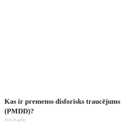
Kas ir premenss disforisks traucējums
(PMDD)?
2026 29 aprīlis