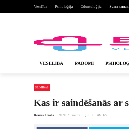
Veselība
Psiholoģija
Odontoloģija
Svara samaz
VESELĪBA
PADOMI
PSIHOLOĢ
SLIMĪBAS
Kas ir saindēšanās ar 
Reinis Ozols
2026 21 marts
0
65