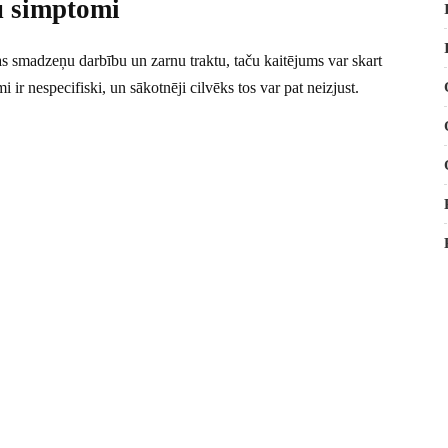
u simptomi
as smadzeņu darbību un zarnu traktu, taču kaitējums var skart
r nespecifiski, un sākotnēji cilvēks tos var pat neizjust.