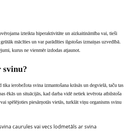
ērojama izteikta hiperaktivitāte un aizkaitināmība vai, tieši
st grūtāk mācīties un var parādīties ilgstošas izmaiņas uzvedībā.
cējumi, kurus ne vienmēr izdodas atjaunot.
r svinu?
d tika ierobežota svina izmantošana krāsās un degvielā, taču tas
as ēkās un situācijās, kad darba vidē netiek ievērota atbilstoša
vai spēlējoties piesārņotās vietās, turklāt viņu organisms svinu
vina caurules vai vecs lodmetāls ar svina