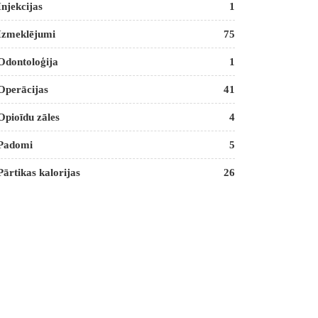
Injekcijas
1
Izmeklējumi
75
Odontoloģija
1
Operācijas
41
Opioīdu zāles
4
Padomi
5
Pārtikas kalorijas
26