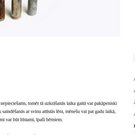
nepieciešams, tomēr tā uzkrāšanās laika gaitā var pakāpeniski
saindēšanās ar svinu attīstās lēni, mēnešu vai pat gadu laikā,
mi var būt bīstami, īpaši bērniem.