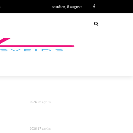
m
sestdien, 8 augusts
2026 26 aprīlis
2026 17 aprīlis