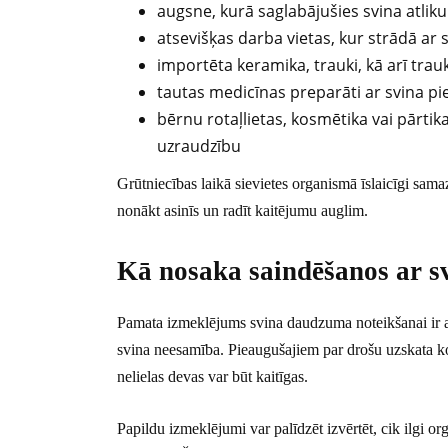
augsne, kurā saglabājušies svina atlik
atsevišķas darba vietas, kur strādā ar
importēta keramika, trauki, kā arī trauk
tautas medicīnas preparāti ar svina p
bērnu rotaļlietas, kosmētika vai pārtik
uzraudzību
Grūtniecības laikā sievietes organismā īslaicīgi sam
nonākt asinīs un radīt kaitējumu auglim.
Kā nosaka saindēšanos ar s
Pamata izmeklējums svina daudzuma noteikšanai ir asin
svina neesamība. Pieaugušajiem par drošu uzskata ko
nelielas devas var būt kaitīgas.
Papildu izmeklējumi var palīdzēt izvērtēt, cik ilgi org