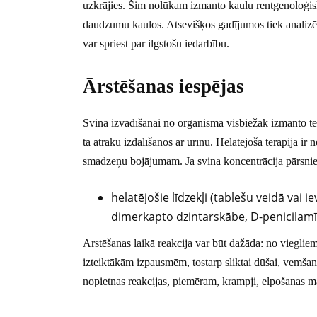
uzkrājies. Šim nolūkam izmanto kaulu rentgenoloģisk
daudzumu kaulos. Atsevišķos gadījumos tiek analizēti a
var spriest par ilgstošu iedarbību.
Ārstēšanas iespējas
Svina izvadīšanai no organisma visbiežāk izmanto tera
tā ātrāku izdalīšanos ar urīnu. Helatējoša terapija ir
smadzeņu bojājumam. Ja svina koncentrācija pārsnied
helatējošie līdzekļi (tablešu veidā vai 
dimerkapto dzintarskābe, D-penicilamīn
Ārstēšanas laikā reakcija var būt dažāda: no viegl
izteiktākām izpausmēm, tostarp sliktai dūšai, vemšan
nopietnas reakcijas, piemēram, krampji, elpošanas m