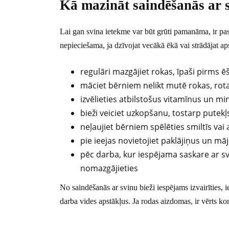
Kā mazināt saindēšanās ar 
Lai gan svina ietekme var būt grūti pamanāma, ir pas
nepieciešama, ja dzīvojat vecākā ēkā vai strādājat ap
regulāri mazgājiet rokas, īpaši pirms 
māciet bērniem nelikt mutē rokas, rotaļ
izvēlieties atbilstošus vitamīnus un mine
bieži veiciet uzkopšanu, tostarp pute
neļaujiet bērniem spēlēties smiltīs vai
pie ieejas novietojiet paklājiņus un mā
pēc darba, kur iespējama saskare ar s
nomazgājieties
No saindēšanās ar svinu bieži iespējams izvairīties, i
darba vides apstākļus. Ja rodas aizdomas, ir vērts ko