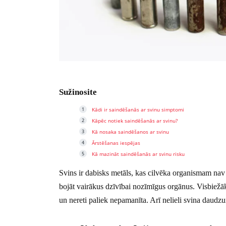
Sužinosite
Kādi ir saindēšanās ar svinu simptomi
Kāpēc notiek saindēšanās ar svinu?
Kā nosaka saindēšanos ar svinu
Ārstēšanas iespējas
Kā mazināt saindēšanās ar svinu risku
Svins ir dabisks metāls, kas cilvēka organismam nav 
bojāt vairākus dzīvībai nozīmīgus orgānus. Visbiežāk 
un nereti paliek nepamanīta. Arī nelieli svina daudzu