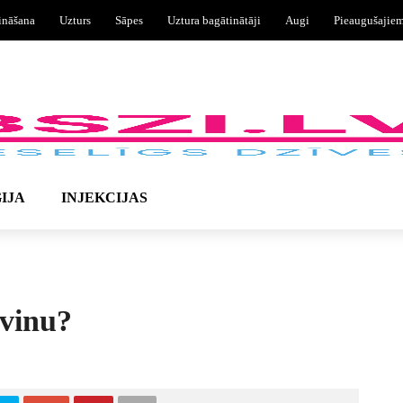
ināšana
Uzturs
Sāpes
Uztura bagātinātāji
Augi
Pieaugušajie
IJA
INJEKCIJAS
svinu?