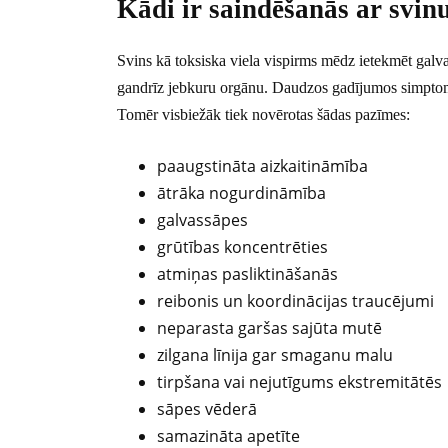
Kādi ir saindēšanās ar svin
Svins kā toksiska viela vispirms mēdz ietekmēt galv
gandrīz jebkuru orgānu. Daudzos gadījumos simptomi i
Tomēr visbiežāk tiek novērotas šādas pazīmes:
paaugstināta aizkaitināmība
ātrāka nogurdināmība
galvassāpes
grūtības koncentrēties
atmiņas pasliktināšanās
reibonis un koordinācijas traucējumi
neparasta garšas sajūta mutē
zilgana līnija gar smaganu malu
tirpšana vai nejutīgums ekstremitātēs
sāpes vēderā
samazināta apetīte