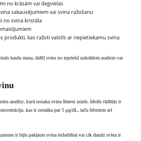
umi no krāsām vai degvielas
 svina sakausējumiem vai svina ražošanu
i no svina kristāla
iemaisījumiem
as produkti, kas ražoti valstīs ar nepietiekamu svina
azinās kaulu masa, tādēļ svins no iepriekš uzkrātiem audiem var
vinu
s analīze, kurā nosaka svina līmeni asinīs. Ideāls rādītājs ir
ncentrāciju, kas ir zemāka par 5 μg/dL, taču bērniem arī
anisms ir bijis pakļauts svina iedarbībai vai cik daudz svina ir