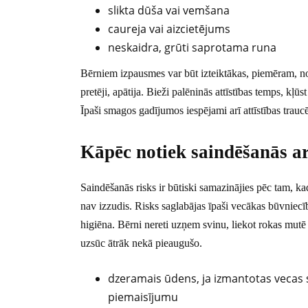
slikta dūša vai vemšana
caureja vai aizcietējums
neskaidra, grūti saprotama runa
Bērniem izpausmes var būt izteiktākas, piemēram, nov
pretēji, apātija. Bieži palēninās attīstības temps, kļū
Īpaši smagos gadījumos iespējami arī attīstības trau
Kāpēc notiek saindēšanās a
Saindēšanās risks ir būtiski samazinājies pēc tam, ka
nav izzudis. Risks saglabājas īpaši vecākas būvniecīb
higiēna. Bērni nereti uzņem svinu, liekot rokas mutē 
uzsūc ātrāk nekā pieaugušo.
dzeramais ūdens, ja izmantotas vecas s
piemaisījumu