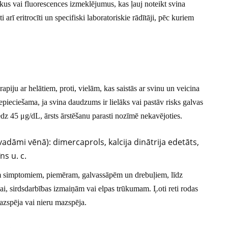
us vai fluorescences izmeklējumus, kas ļauj noteikt svina
rī eritrocīti un specifiski laboratoriskie rādītāji, pēc kuriem
piju ar helātiem, proti, vielām, kas saistās ar svinu un veicina
 nepieciešama, ja svina daudzums ir lielāks vai pastāv risks galvas
z 45 μg/dL, ārsts ārstēšanu parasti nozīmē nekavējoties.
ievadāmi vēnā): dimercaprols, kalcija dinātrija edetāts,
s u. c.
iem simptomiem, piemēram, galvassāpēm un drebuļiem, līdz
ai, sirdsdarbības izmaiņām vai elpas trūkumam. Ļoti reti rodas
azspēja vai nieru mazspēja.