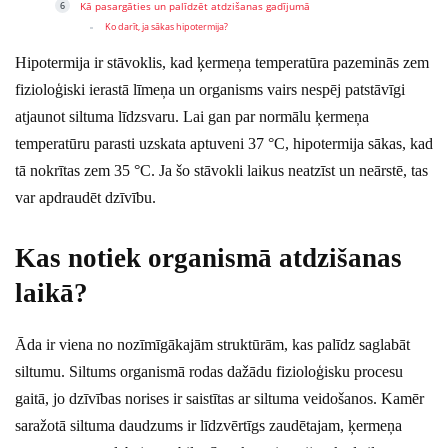
Kā pasargāties un palīdzēt atdzišanas gadījumā
Ko darīt, ja sākas hipotermija?
Hipotermija ir stāvoklis, kad ķermeņa temperatūra pazeminās zem
fizioloģiski ierastā līmeņa un organisms vairs nespēj patstāvīgi
atjaunot siltuma līdzsvaru. Lai gan par normālu ķermeņa
temperatūru parasti uzskata aptuveni 37 °C, hipotermija sākas, kad
tā nokrītas zem 35 °C. Ja šo stāvokli laikus neatzīst un neārstē, tas
var apdraudēt dzīvību.
Kas notiek organismā atdzišanas
laikā?
Āda ir viena no nozīmīgākajām struktūrām, kas palīdz saglabāt
siltumu. Siltums organismā rodas dažādu fizioloģisku procesu
gaitā, jo dzīvības norises ir saistītas ar siltuma veidošanos. Kamēr
saražotā siltuma daudzums ir līdzvērtīgs zaudētajam, ķermeņa