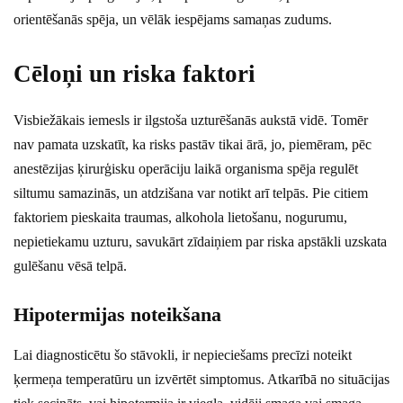
orientēšanās spēja, un vēlāk iespējams samaņas zudums.
Cēloņi un riska faktori
Visbiežākais iemesls ir ilgstoša uzturēšanās aukstā vidē. Tomēr
nav pamata uzskatīt, ka risks pastāv tikai ārā, jo, piemēram, pēc
anestēzijas ķirurģisku operāciju laikā organisma spēja regulēt
siltumu samazinās, un atdzišana var notikt arī telpās. Pie citiem
faktoriem pieskaita traumas, alkohola lietošanu, nogurumu,
nepietiekamu uzturu, savukārt zīdaiņiem par riska apstākli uzskata
gulēšanu vēsā telpā.
Hipotermijas noteikšana
Lai diagnosticētu šo stāvokli, ir nepieciešams precīzi noteikt
ķermeņa temperatūru un izvērtēt simptomus. Atkarībā no situācijas