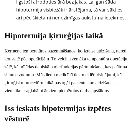
ilgstoši atrodoties ārā bez jakas. Lai gan šāda
hipotermija visbiežāk ir ārstējama, tā var sākties
arī pēc šķietami nenozīmīgas aukstuma ietekmes.
Hipotermija ķirurģijas laikā
Ķermeņa temperatūras pazemināšanos, ko izraisa atdzišana, nereti
konstatē pēc operācijām. To veicina zemāka temperatūra operāciju
zālē, kā arī ādas dabiskā barjerfunkcijas pārtraukšana, kas paātrina
siltuma zudumu. Mūsdienu medicīnā tiek meklēti risinājumi, kā
ķirurģisku procedūru laikā pasargāt pacientus no atdzišanas,
vienlaikus saglabājot ārstiem piemērotus darba apstākļus.
Īss ieskats hipotermijas izpētes
vēsturē