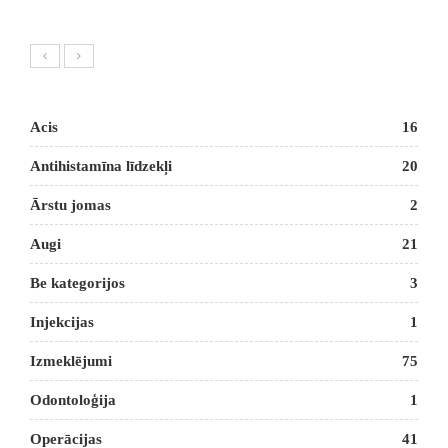
Acis
16
Antihistamīna līdzekļi
20
Ārstu jomas
2
Augi
21
Be kategorijos
3
Injekcijas
1
Izmeklējumi
75
Odontoloģija
1
Operācijas
41