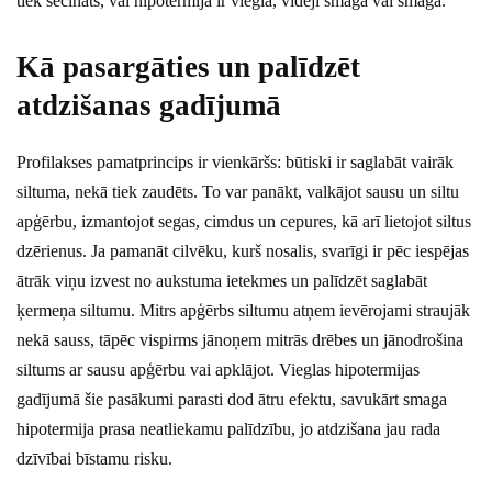
tiek secināts, vai hipotermija ir viegla, vidēji smaga vai smaga.
Kā pasargāties un palīdzēt
atdzišanas gadījumā
Profilakses pamatprincips ir vienkāršs: būtiski ir saglabāt vairāk
siltuma, nekā tiek zaudēts. To var panākt, valkājot sausu un siltu
apģērbu, izmantojot segas, cimdus un cepures, kā arī lietojot siltus
dzērienus. Ja pamanāt cilvēku, kurš nosalis, svarīgi ir pēc iespējas
ātrāk viņu izvest no aukstuma ietekmes un palīdzēt saglabāt
ķermeņa siltumu. Mitrs apģērbs siltumu atņem ievērojami straujāk
nekā sauss, tāpēc vispirms jānoņem mitrās drēbes un jānodrošina
siltums ar sausu apģērbu vai apklājot. Vieglas hipotermijas
gadījumā šie pasākumi parasti dod ātru efektu, savukārt smaga
hipotermija prasa neatliekamu palīdzību, jo atdzišana jau rada
dzīvībai bīstamu risku.