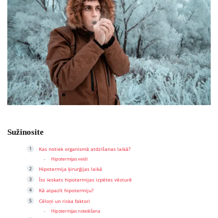
Sužinosite
Kas notiek organismā atdzišanas laikā?
Hipotermijas veidi
Hipotermija ķirurģijas laikā
Īss ieskats hipotermijas izpētes vēsturē
Kā atpazīt hipotermiju?
Cēloņi un riska faktori
Hipotermijas noteikšana