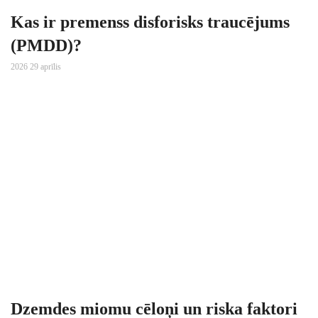
Kas ir premenss disforisks traucējums
(PMDD)?
2026 29 aprīlis
Dzemdes miomu cēloņi un riska faktori