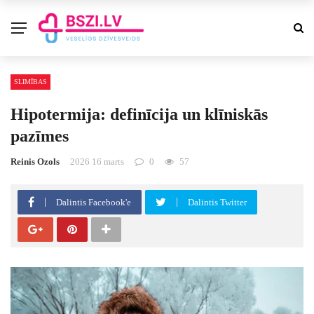
SLIMĪBAS
Hipotermija: definīcija un klīniskās
pazīmes
Reinis Ozols
2026 16 marts
0
57
Dalintis Facebook'e
Dalintis Twitter