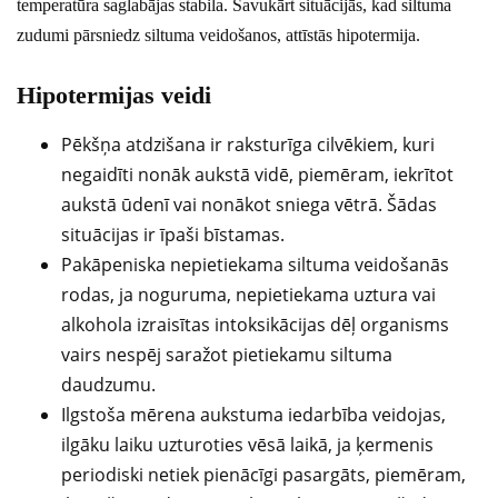
temperatūra saglabājas stabila. Savukārt situācijās, kad siltuma
zudumi pārsniedz siltuma veidošanos, attīstās hipotermija.
Hipotermijas veidi
Pēkšņa atdzišana ir raksturīga cilvēkiem, kuri
negaidīti nonāk aukstā vidē, piemēram, iekrītot
aukstā ūdenī vai nonākot sniega vētrā. Šādas
situācijas ir īpaši bīstamas.
Pakāpeniska nepietiekama siltuma veidošanās
rodas, ja noguruma, nepietiekama uztura vai
alkohola izraisītas intoksikācijas dēļ organisms
vairs nespēj saražot pietiekamu siltuma
daudzumu.
Ilgstoša mērena aukstuma iedarbība veidojas,
ilgāku laiku uzturoties vēsā laikā, ja ķermenis
periodiski netiek pienācīgi pasargāts, piemēram,