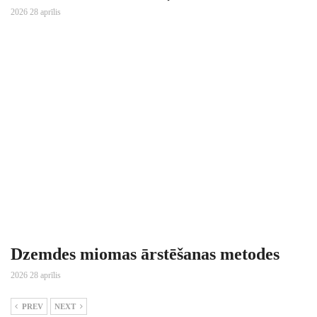
2026 28 aprīlis
Dzemdes miomas ārstēšanas metodes
2026 28 aprīlis
PREV
NEXT