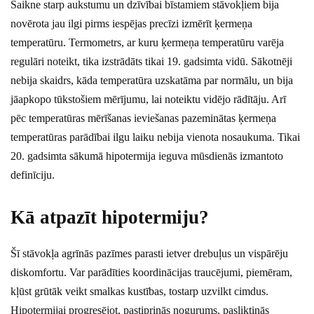
Saikne starp aukstumu un dzīvībai bīstamiem stāvokļiem bija
novērota jau ilgi pirms iespējas precīzi izmērīt ķermeņa
temperatūru. Termometrs, ar kuru ķermeņa temperatūru varēja
regulāri noteikt, tika izstrādāts tikai 19. gadsimta vidū. Sākotnēji
nebija skaidrs, kāda temperatūra uzskatāma par normālu, un bija
jāapkopo tūkstošiem mērījumu, lai noteiktu vidējo rādītāju. Arī
pēc temperatūras mērīšanas ieviešanas pazeminātas ķermeņa
temperatūras parādībai ilgu laiku nebija vienota nosaukuma. Tikai
20. gadsimta sākumā hipotermija ieguva mūsdienās izmantoto
definīciju.
Kā atpazīt hipotermiju?
Šī stāvokļa agrīnās pazīmes parasti ietver drebuļus un vispārēju
diskomfortu. Var parādīties koordinācijas traucējumi, piemēram,
kļūst grūtāk veikt smalkas kustības, tostarp uzvilkt cimdus.
Hipotermijai progresējot, pastiprinās nogurums, pasliktinās