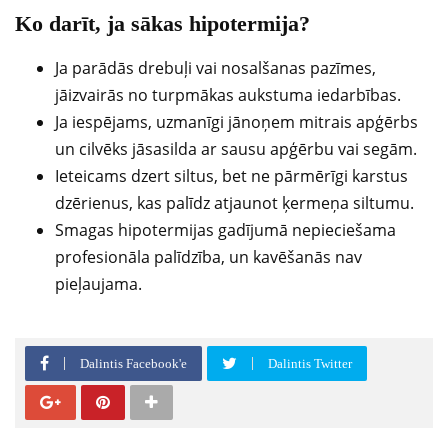
Ko darīt, ja sākas hipotermija?
Ja parādās drebuļi vai nosalšanas pazīmes,
jāizvairās no turpmākas aukstuma iedarbības.
Ja iespējams, uzmanīgi jānoņem mitrais apģērbs
un cilvēks jāsasilda ar sausu apģērbu vai segām.
Ieteicams dzert siltus, bet ne pārmērīgi karstus
dzērienus, kas palīdz atjaunot ķermeņa siltumu.
Smagas hipotermijas gadījumā nepieciešama
profesionāla palīdzība, un kavēšanās nav
pieļaujama.
Dalintis Facebook'e
Dalintis Twitter