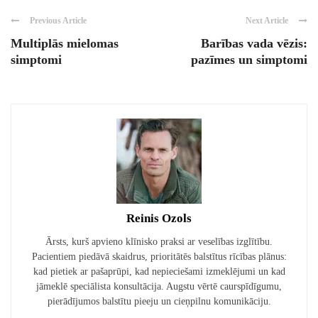
Previous Article
Next Article
Multiplās mielomas
Barības vada vēzis:
simptomi
pazīmes un simptomi
Reinis Ozols
Ārsts, kurš apvieno klīnisko praksi ar veselības izglītību.
Pacientiem piedāvā skaidrus, prioritātēs balstītus rīcības plānus:
kad pietiek ar pašaprūpi, kad nepieciešami izmeklējumi un kad
jāmeklē speciālista konsultācija. Augstu vērtē caurspīdīgumu,
pierādījumos balstītu pieeju un cieņpilnu komunikāciju.