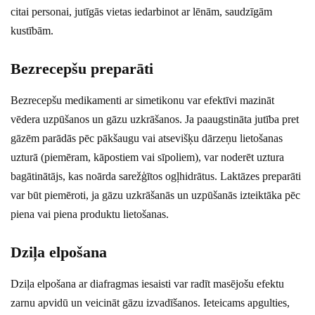
citai personai, jutīgās vietas iedarbinot ar lēnām, saudzīgām
kustībām.
Bezrecepšu preparāti
Bezrecepšu medikamenti ar simetikonu var efektīvi mazināt
vēdera uzpūšanos un gāzu uzkrāšanos. Ja paaugstināta jutība pret
gāzēm parādās pēc pākšaugu vai atsevišķu dārzeņu lietošanas
uzturā (piemēram, kāpostiem vai sīpoliem), var noderēt uztura
bagātinātājs, kas noārda sarežģītos ogļhidrātus. Laktāzes preparāti
var būt piemēroti, ja gāzu uzkrāšanās un uzpūšanās izteiktāka pēc
piena vai piena produktu lietošanas.
Dziļa elpošana
Dziļa elpošana ar diafragmas iesaisti var radīt masējošu efektu
zarnu apvidū un veicināt gāzu izvadīšanos. Ieteicams apgulties,