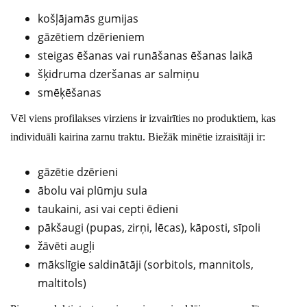
košļājamās gumijas
gāzētiem dzērieniem
steigas ēšanas vai runāšanas ēšanas laikā
šķidruma dzeršanas ar salmiņu
smēķēšanas
Vēl viens profilakses virziens ir izvairīties no produktiem, kas
individuāli kairina zarnu traktu. Biežāk minētie izraisītāji ir:
gāzētie dzērieni
ābolu vai plūmju sula
taukaini, asi vai cepti ēdieni
pākšaugi (pupas, zirņi, lēcas), kāposti, sīpoli
žāvēti augļi
mākslīgie saldinātāji (sorbitols, mannitols,
maltitols)