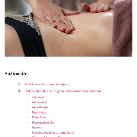
Sužinosite
Priekšnosacījumi un risinājumi
Efektīvi dabiskie veidi gāzu uzkrāšanās mazināšanai
Zāļu tējas
Ābolu etiķis
Aktivētā ogle
Piparmētra
Diļļu sēklas
Krustnagliņu eļļa
Ingvers
Fiziskās aktivitātes un vingrojumi