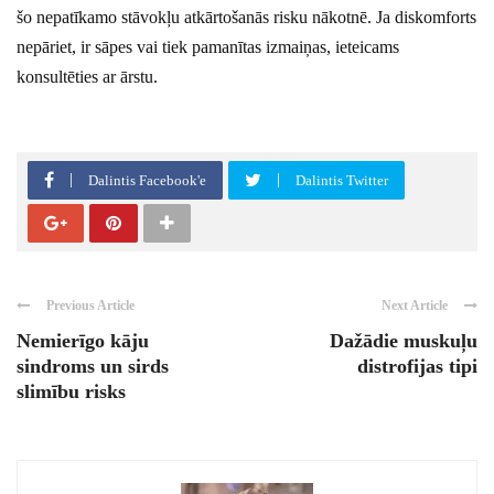
šo nepatīkamo stāvokļu atkārtošanās risku nākotnē. Ja diskomforts
nepāriet, ir sāpes vai tiek pamanītas izmaiņas, ieteicams
konsultēties ar ārstu.
Dalintis Facebook'e
Dalintis Twitter
Previous Article
Next Article
Nemierīgo kāju
Dažādie muskuļu
sindroms un sirds
distrofijas tipi
slimību risks