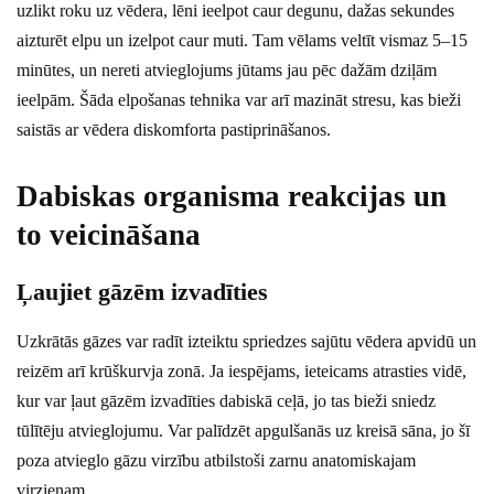
uzlikt roku uz vēdera, lēni ieelpot caur degunu, dažas sekundes
aizturēt elpu un izelpot caur muti. Tam vēlams veltīt vismaz 5–15
minūtes, un nereti atvieglojums jūtams jau pēc dažām dziļām
ieelpām. Šāda elpošanas tehnika var arī mazināt stresu, kas bieži
saistās ar vēdera diskomforta pastiprināšanos.
Dabiskas organisma reakcijas un
to veicināšana
Ļaujiet gāzēm izvadīties
Uzkrātās gāzes var radīt izteiktu spriedzes sajūtu vēdera apvidū un
reizēm arī krūškurvja zonā. Ja iespējams, ieteicams atrasties vidē,
kur var ļaut gāzēm izvadīties dabiskā ceļā, jo tas bieži sniedz
tūlītēju atvieglojumu. Var palīdzēt apgulšanās uz kreisā sāna, jo šī
poza atvieglo gāzu virzību atbilstoši zarnu anatomiskajam
virzienam.