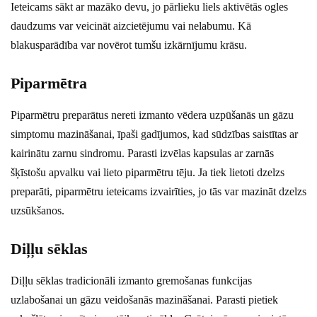
Ieteicams sākt ar mazāko devu, jo pārlieku liels aktivētās ogles
daudzums var veicināt aizcietējumu vai nelabumu. Kā
blakusparādība var novērot tumšu izkārnījumu krāsu.
Piparmētra
Piparmētru preparātus nereti izmanto vēdera uzpūšanās un gāzu
simptomu mazināšanai, īpaši gadījumos, kad sūdzības saistītas ar
kairinātu zarnu sindromu. Parasti izvēlas kapsulas ar zarnās
šķīstošu apvalku vai lieto piparmētru tēju. Ja tiek lietoti dzelzs
preparāti, piparmētru ieteicams izvairīties, jo tās var mazināt dzelzs
uzsūkšanos.
Diļļu sēklas
Diļļu sēklas tradicionāli izmanto gremošanas funkcijas
uzlabošanai un gāzu veidošanās mazināšanai. Parasti pietiek