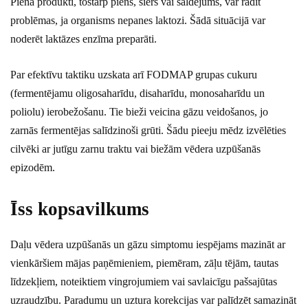
Piena produkti, tostarp piens, siers vai saldējums, var radīt
problēmas, ja organisms nepanes laktozi. Šādā situācijā var
noderēt laktāzes enzīma preparāti.
Par efektīvu taktiku uzskata arī FODMAP grupas cukuru
(fermentējamu oligosaharīdu, disaharīdu, monosaharīdu un
poliolu) ierobežošanu. Tie bieži veicina gāzu veidošanos, jo
zarnās fermentējas salīdzinoši grūti. Šādu pieeju mēdz izvēlēties
cilvēki ar jutīgu zarnu traktu vai biežām vēdera uzpūšanās
epizodēm.
Īss kopsavilkums
Daļu vēdera uzpūšanās un gāzu simptomu iespējams mazināt ar
vienkāršiem mājas paņēmieniem, piemēram, zāļu tējām, tautas
līdzekļiem, noteiktiem vingrojumiem vai savlaicīgu pašsajūtas
uzraudzību. Paradumu un uztura korekcijas var palīdzēt samazināt