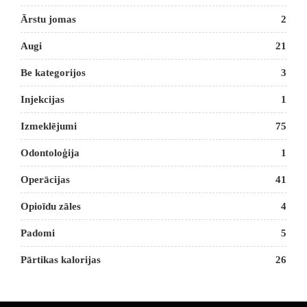
Ārstu jomas
2
Augi
21
Be kategorijos
3
Injekcijas
1
Izmeklējumi
75
Odontoloģija
1
Operācijas
41
Opioīdu zāles
4
Padomi
5
Pārtikas kalorijas
26