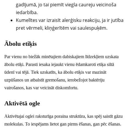
gadījumā, jo tai piemīt viegla caureju veicinoša
iedarbība.
Kumelītes var izraisīt alerģisku reakciju, ja ir jutība
pret vērmeli, kliņģerītēm vai saulespuķēm.
Ābolu etiķis
Par vienu no biežāk minētajiem dabiskajiem līdzekļiem uzskata
ābolu etiķi. Parasti iesaka iejaukt vienu ēdamkaroti etiķa siltā
ūdenī vai tējā. Tiek uzskatīts, ka ābolu etiķis var mazināt
uzpūšanos un atbalstīt gremošanu, ierobežojot baktēriju
vairošanos, kas var veicināt diskomfortu.
Aktivētā ogle
Aktivētajai oglei raksturīga poraina struktūra, kas spēj saistīt gāzu
molekulas. To iespējams lietot gan pirms ēšanas, gan pēc ēšanas.