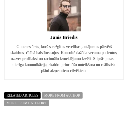
Jānis Briedis
Ģimenes ārsts, kurš sarežģītus veselības jautājumus pārvērš
skaidros, rīcībā balstītos soļos. Konsultē dažāda vecuma pacientus,
uzsver profilaksi un racionālu izmeklējumu izvēli. Stiprās puses –
mierīga komunikācija, skaidra prioritāšu noteikšana un reālistiski
plāni aizņemtiem cilvēkiem.
RELATED ARTICLES
MORE FROM AUTHOR
MORE FROM CATEGORY