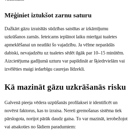
Mēģiniet iztukšot zarnu saturu
Dažkārt gāzu izraisītās sūdzības saistītas ar izkārnījumu
uzkrāšanos zarnās. Ieteicams ieplānot laiku mierīgai tualetes
apmeklēšanai un neatlikt šo vajadzību. Ja vēlme neparādās
dabiski, nevajadzētu uz tualetes sēdēt ilgāk par 10–15 minūtēm.
Aizcietējuma gadījumā uzturu var papildināt ar šķiedrvielām vai
izvēlēties maigi iedarbīgu caurejas līdzekli.
Kā mazināt gāzu uzkrāšanās risku
Galvenā pieeja vēdera uzpūšanās profilaksei ir identificēt un
novērst faktorus, kas to izraisa. Nereti gremošanas sistēma tiek
pārslogota, norijot pārāk daudz gaisa. To var mazināt, ierobežojot
vai atsakoties no šādiem paradumiem: