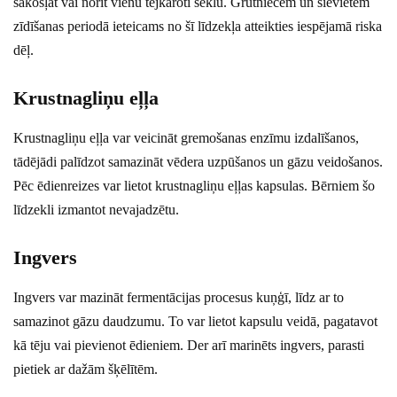
sakošļāt vai norīt vienu tējkaroti sēklu. Grūtniecēm un sievietēm
zīdīšanas periodā ieteicams no šī līdzekļa atteikties iespējamā riska
dēļ.
Krustnagliņu eļļa
Krustnagliņu eļļa var veicināt gremošanas enzīmu izdalīšanos,
tādējādi palīdzot samazināt vēdera uzpūšanos un gāzu veidošanos.
Pēc ēdienreizes var lietot krustnagliņu eļļas kapsulas. Bērniem šo
līdzekli izmantot nevajadzētu.
Ingvers
Ingvers var mazināt fermentācijas procesus kuņģī, līdz ar to
samazinot gāzu daudzumu. To var lietot kapsulu veidā, pagatavot
kā tēju vai pievienot ēdieniem. Der arī marinēts ingvers, parasti
pietiek ar dažām šķēlītēm.