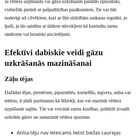
Ja vēdera uzpūšanās vai gāzu uzkrāšanās parādās epizodiski,
visbiežāk pietiek ar pašpalīdzības pasākumiem. Tie var būt
noderīgi arī cilvēkiem, kuri ar šīm sūdzībām saskaras regulāri, jo
īpaši, ja tās saistītas ar tādiem stāvokļiem kā kairinātu zarnu
sindroms vai hroniski aizcietējumi.
Efektīvi dabiskie veidi gāzu
uzkrāšanās mazināšanai
Zāļu tējas
Dažādas tējas, piemēram, piparmētru, kumelīšu, ingvera, anīsa vai
mētras, ir plaši pazīstamas kā līdzekļi, kas var mazināt vēdera
uzpūšanās sajūtu. Tās var veicināt zarnu kustības, palīdzēt izvadīt
uzkrātās gāzes un samazināt vēdera spazmas.
Anīsa tēju nav ieteicams lietot biežas caurejas