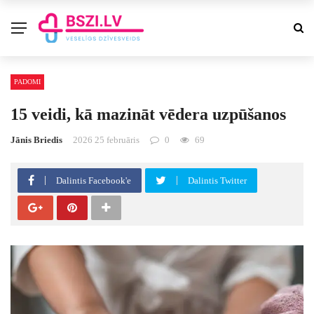
PADOMI
15 veidi, kā mazināt vēdera uzpūšanos
Jānis Briedis
2026 25 februāris
0
69
Dalintis Facebook'e
Dalintis Twitter