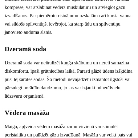
komprese, var atslābināt vēdera muskulatūru un atvieglot gāzu
izvadīšanos. Par piemērotu risinājumu uzskatāma arī karsta vanna
vai sildošs spilventiņš, ievērojot, ka starp ādu un spilventiņu
jānovieto auduma slānis.
Dzeramā soda
Dzeramā soda var neitralizēt kuņģa skābumu un nereti samazina
diskomfortu, īpaši grūtniecības laikā. Parasti glāzē ūdens izšķīdina
pusi tējkarotes sodas. Šo metodi nevajadzētu izmantot ilgstoši vai
pārsniegt norādīto daudzumu, jo tas var izjaukt minerālvielu
līdzsvaru organismā.
Vēdera masāža
Maiga, apļveida vēdera masāža zarnu virzienā var stimulēt
peristaltiku un palīdzēt gāzu izvadīšanā. Masāžu var veikt pats vai