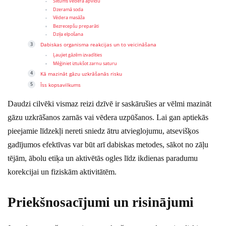
Siltums vēdera apvidū
Dzeramā soda
Vēdera masāža
Bezrecepšu preparāti
Dziļa elpošana
Dabiskas organisma reakcijas un to veicināšana
Ļaujiet gāzēm izvadīties
Mēģiniet iztukšot zarnu saturu
Kā mazināt gāzu uzkrāšanās risku
Īss kopsavilkums
Daudzi cilvēki vismaz reizi dzīvē ir saskārušies ar vēlmi mazināt
gāzu uzkrāšanos zarnās vai vēdera uzpūšanos. Lai gan aptiekās
pieejamie līdzekļi nereti sniedz ātru atvieglojumu, atsevišķos
gadījumos efektīvas var būt arī dabiskas metodes, sākot no zāļu
tējām, ābolu etiķa un aktivētās ogles līdz ikdienas paradumu
korekcijai un fiziskām aktivitātēm.
Priekšnosacījumi un risinājumi