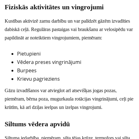
Fiziskās aktivitātes un vingrojumi
Kustības aktivizē zarnu darbību un var palīdzēt gāzēm izvadīties
dabiskā ceļā. Regulāras pastaigas vai braukšanu ar velosipēdu var
papildināt ar noteiktiem vingrojumiem, piemēram:
Pietupieni
Vēdera preses vingrinājumi
Burpees
Krievu pagrieziens
Gāzu izvadīšanos var atvieglot arī atsevišķas jogas pozas,
piemēram, bērna poza, mugurkaula rotācijas vingrinājumi, ceļi pie
krūtīm, kā arī dziļas ieelpas un izelpas vingrojumi.
Siltums vēdera apvidū
Siltuma iedarbība, piemēram, silta tējas krūze, termofors vai silta