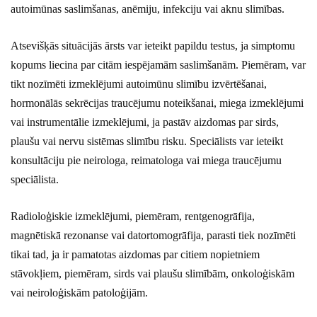
autoimūnas saslimšanas, anēmiju, infekciju vai aknu slimības.
Atsevišķās situācijās ārsts var ieteikt papildu testus, ja simptomu
kopums liecina par citām iespējamām saslimšanām. Piemēram, var
tikt nozīmēti izmeklējumi autoimūnu slimību izvērtēšanai,
hormonālās sekrēcijas traucējumu noteikšanai, miega izmeklējumi
vai instrumentālie izmeklējumi, ja pastāv aizdomas par sirds,
plaušu vai nervu sistēmas slimību risku. Speciālists var ieteikt
konsultāciju pie neirologa, reimatologa vai miega traucējumu
speciālista.
Radioloģiskie izmeklējumi, piemēram, rentgenogrāfija,
magnētiskā rezonanse vai datortomogrāfija, parasti tiek nozīmēti
tikai tad, ja ir pamatotas aizdomas par citiem nopietniem
stāvokļiem, piemēram, sirds vai plaušu slimībām, onkoloģiskām
vai neiroloģiskām patoloģijām.