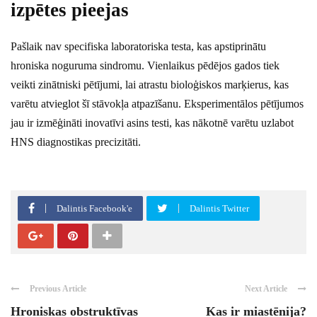
izpētes pieejas
Pašlaik nav specifiska laboratoriska testa, kas apstiprinātu
hroniska noguruma sindromu. Vienlaikus pēdējos gados tiek
veikti zinātniski pētījumi, lai atrastu bioloģiskos marķierus, kas
varētu atvieglot šī stāvokļa atpazīšanu. Eksperimentālos pētījumos
jau ir izmēģināti inovatīvi asins testi, kas nākotnē varētu uzlabot
HNS diagnostikas precizitāti.
Dalintis Facebook'e
Dalintis Twitter
Previous Article
Next Article
Hroniskas obstruktīvas
Kas ir miastēnija?