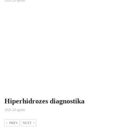
2026 28 aprīlis
Hiperhidrozes diagnostika
2026 28 aprīlis
PREV
NEXT