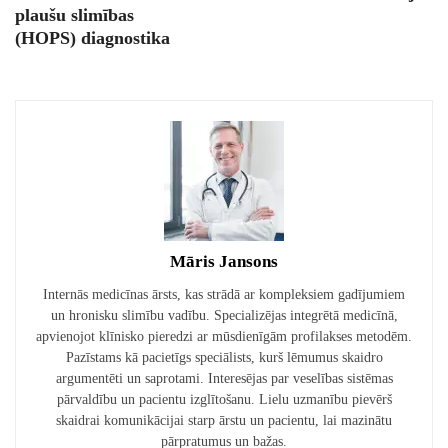
plaušu slimības
(HOPS) diagnostika
Māris Jansons
Internās medicīnas ārsts, kas strādā ar kompleksiem gadījumiem
un hronisku slimību vadību. Specializējas integrētā medicīnā,
apvienojot klīnisko pieredzi ar mūsdienīgām profilakses metodēm.
Pazīstams kā pacietīgs speciālists, kurš lēmumus skaidro
argumentēti un saprotami. Interesējas par veselības sistēmas
pārvaldību un pacientu izglītošanu. Lielu uzmanību pievērš
skaidrai komunikācijai starp ārstu un pacientu, lai mazinātu
pārpratumus un bažas.