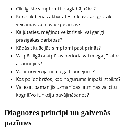
Cik ilgi šie simptomi ir saglabājušies?
Kuras ikdienas aktivitātes ir kļuvušas grūtāk
veicamas vai nav iespējamas?
Kā jūtaties, mēģinot veikt fiziski vai garīgi
prasīgākas darbības?
Kādās situācijās simptomi pastiprinās?
Vai pēc ilgāka atpūtas perioda vai miega jūtaties
atjaunojies?
Vai ir novērojami miega traucējumi?
Kas palīdz brīžos, kad nogurums ir īpaši izteikts?
Vai esat pamanījis uzmanības, atmiņas vai citu
kognitīvo funkciju pavājināšanos?
Diagnozes principi un galvenās
pazīmes