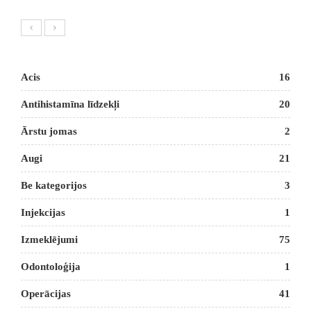
Acis
16
Antihistamīna līdzekļi
20
Ārstu jomas
2
Augi
21
Be kategorijos
3
Injekcijas
1
Izmeklējumi
75
Odontoloģija
1
Operācijas
41