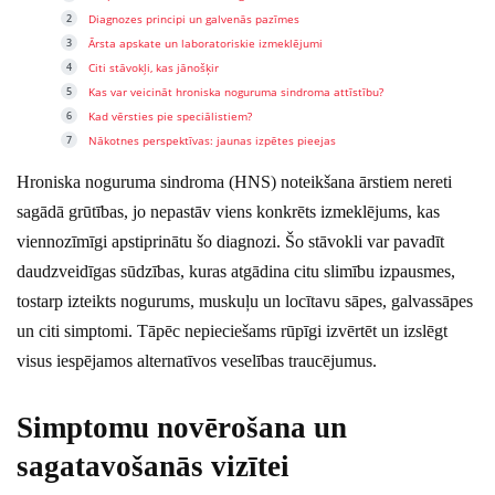
Diagnozes principi un galvenās pazīmes
Ārsta apskate un laboratoriskie izmeklējumi
Citi stāvokļi, kas jānošķir
Kas var veicināt hroniska noguruma sindroma attīstību?
Kad vērsties pie speciālistiem?
Nākotnes perspektīvas: jaunas izpētes pieejas
Hroniska noguruma sindroma (HNS) noteikšana ārstiem nereti
sagādā grūtības, jo nepastāv viens konkrēts izmeklējums, kas
viennozīmīgi apstiprinātu šo diagnozi. Šo stāvokli var pavadīt
daudzveidīgas sūdzības, kuras atgādina citu slimību izpausmes,
tostarp izteikts nogurums, muskuļu un locītavu sāpes, galvassāpes
un citi simptomi. Tāpēc nepieciešams rūpīgi izvērtēt un izslēgt
visus iespējamos alternatīvos veselības traucējumus.
Simptomu novērošana un
sagatavošanās vizītei