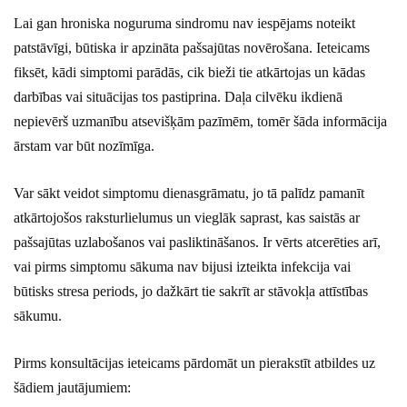
Lai gan hroniska noguruma sindromu nav iespējams noteikt
patstāvīgi, būtiska ir apzināta pašsajūtas novērošana. Ieteicams
fiksēt, kādi simptomi parādās, cik bieži tie atkārtojas un kādas
darbības vai situācijas tos pastiprina. Daļa cilvēku ikdienā
nepievērš uzmanību atsevišķām pazīmēm, tomēr šāda informācija
ārstam var būt nozīmīga.
Var sākt veidot simptomu dienasgrāmatu, jo tā palīdz pamanīt
atkārtojošos raksturlielumus un vieglāk saprast, kas saistās ar
pašsajūtas uzlabošanos vai pasliktināšanos. Ir vērts atcerēties arī,
vai pirms simptomu sākuma nav bijusi izteikta infekcija vai
būtisks stresa periods, jo dažkārt tie sakrīt ar stāvokļa attīstības
sākumu.
Pirms konsultācijas ieteicams pārdomāt un pierakstīt atbildes uz
šādiem jautājumiem: