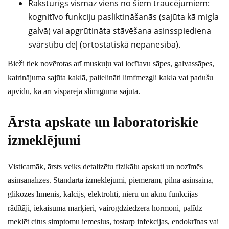
Raksturīgs vismaz viens no šiem traucējumiem:
kognitīvo funkciju pasliktināšanās (sajūta kā migla
galvā) vai apgrūtināta stāvēšana asinsspiediena
svārstību dēļ (ortostatiskā nepanesība).
Bieži tiek novērotas arī muskuļu vai locītavu sāpes, galvassāpes,
kairinājuma sajūta kaklā, palielināti limfmezgli kakla vai padušu
apvidū, kā arī vispārēja slimīguma sajūta.
Ārsta apskate un laboratoriskie
izmeklējumi
Visticamāk, ārsts veiks detalizētu fizikālu apskati un nozīmēs
asinsanalīzes. Standarta izmeklējumi, piemēram, pilna asinsaina,
glikozes līmenis, kalcijs, elektrolīti, nieru un aknu funkcijas
rādītāji, iekaisuma marķieri, vairogdziedzera hormoni, palīdz
meklēt citus simptomu iemeslus, tostarp infekcijas, endokrīnas vai