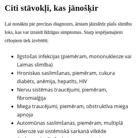
Citi stāvokļi, kas jānošķir
Lai nonāktu pie precīzas diagnozes, ārstam jāizslēdz plašs slimību
loks, kas var izraisīt līdzīgus simptomus. Starp iespējamajiem
cēloņiem tiek izvērtēti:
Ilgstošas infekcijas (piemēram, mononukleoze vai
Laimas slimība)
Hroniskas saslimšanas, piemēram, cukura
diabēts, anēmija, hepatīts, HIV
Nervu sistēmas traucējumi, piemēram,
fibromialģija
Miega traucējumi, piemēram, obstruktīva miega
apnoja
Autoimūnas saslimšanas, piemēram, multiplā
skleroze vai sistēmiskā sarkanā vilkēde