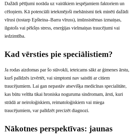
Dažādi pētījumi norāda uz vairākiem iespējamiem faktoriem un
cēloņiem. Kā potenciāli ietekmējoši mehānismi tiek minēti dažādi
vīrusi (tostarp Epšteina–Barra vīruss), imūnsistēmas izmaiņas,
ilgstošs vai pēkšņs stress, enerģijas vielmaiņas traucējumi vai
iedzimtība.
Kad vērsties pie speciālistiem?
Ja rodas aizdomas par šo stāvokli, ieteicams sākt ar ģimenes ārstu,
kurš palīdzēs izvērtēt, vai simptomi nav saistīti ar citiem
traucējumiem. Lai gan nepastāv atsevišķa medicīnas specialitāte,
kas būtu veltīta tikai hroniska noguruma sindromam, ārsti, kuri
strādā ar neiroloģiskiem, reimatoloģiskiem vai miega
traucējumiem, var palīdzēt precizēt diagnozi.
Nākotnes perspektīvas: jaunas