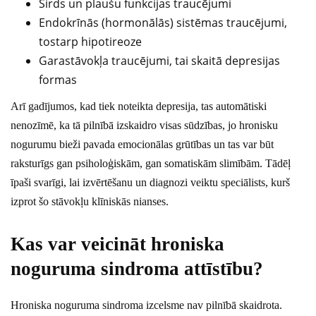
Sirds un plaušu funkcijas traucējumi
Endokrīnās (hormonālās) sistēmas traucējumi,
tostarp hipotireoze
Garastāvokļa traucējumi, tai skaitā depresijas
formas
Arī gadījumos, kad tiek noteikta depresija, tas automātiski
nenozīmē, ka tā pilnībā izskaidro visas sūdzības, jo hronisku
nogurumu bieži pavada emocionālas grūtības un tas var būt
raksturīgs gan psiholoģiskām, gan somatiskām slimībām. Tādēļ
īpaši svarīgi, lai izvērtēšanu un diagnozi veiktu speciālists, kurš
izprot šo stāvokļu klīniskās nianses.
Kas var veicināt hroniska
noguruma sindroma attīstību?
Hroniska noguruma sindroma izcelsme nav pilnībā skaidrota.