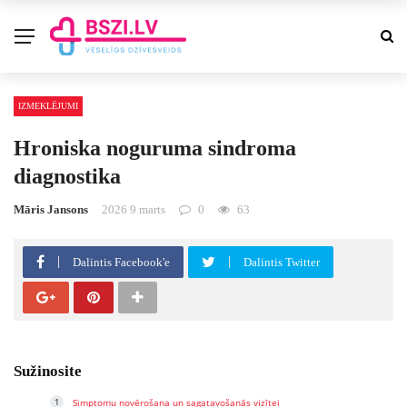
IZMEKLĒJUMI
Hroniska noguruma sindroma
diagnostika
Māris Jansons
2026 9 marts
0
63
Dalintis Facebook'e
Dalintis Twitter
Sužinosite
Simptomu novērošana un sagatavošanās vizītei