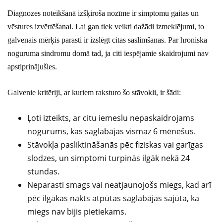
Diagnozes noteikšanā izšķiroša nozīme ir simptomu gaitas un
vēstures izvērtēšanai. Lai gan tiek veikti dažādi izmeklējumi, to
galvenais mērķis parasti ir izslēgt citas saslimšanas. Par hroniska
noguruma sindromu domā tad, ja citi iespējamie skaidrojumi nav
apstiprinājušies.
Galvenie kritēriji, ar kuriem raksturo šo stāvokli, ir šādi:
Ļoti izteikts, ar citu iemeslu nepaskaidrojams
nogurums, kas saglabājas vismaz 6 mēnešus.
Stāvokļa pasliktināšanās pēc fiziskas vai garīgas
slodzes, un simptomi turpinās ilgāk nekā 24
stundas.
Neparasti smags vai neatjaunojošs miegs, kad arī
pēc ilgākas nakts atpūtas saglabājas sajūta, ka
miegs nav bijis pietiekams.