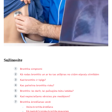
Sužinosite
Bronhīta simptomi
Kā rodas bronhīts un ar ko tas atšķiras no citām elpceļu slimībām
Kad bronhīts ir lipīgs?
Kas palielina bronhīta risku?
Bronhīts: ko darīt, lai pašsajūta būtu labāka?
Kad nepieciešams vērsties pie mediķiem?
Bronhīta ārstēšanas veidi
Akūta bronhīta ārstēšana
Kā mazināt hroniska bronhīta izpausmes