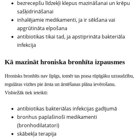
bezrecepšu līdzekļi klepus mazināšanai un krēpu
sašķidrināšanai
inhalējamie medikamenti, ja ir sēkšana vai
apgrūtināta elpošana
antibiotikas tikai tad, ja apstiprināta bakteriāla
infekcija
Kā mazināt hroniska bronhīta izpausmes
Hronisks bronhīts nav lipīgs, tomēr tas prasa rūpīgāku uzraudzību,
regulāras vizītes pie ārsta un ārstēšanas plāna ievērošanu.
Visbiežāk tiek ieteikti:
antibiotikas bakteriālas infekcijas gadījumā
bronhus paplašinoši medikamenti
(bronhodilatatori)
skābekļa terapija