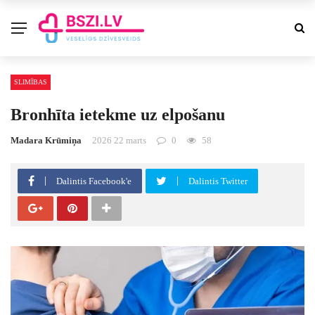
SLIMĪBAS
Bronhīta ietekme uz elpošanu
Madara Krūmiņa
2026 22 marts
0
58
Dalintis Facebook'e
Dalintis Twitter