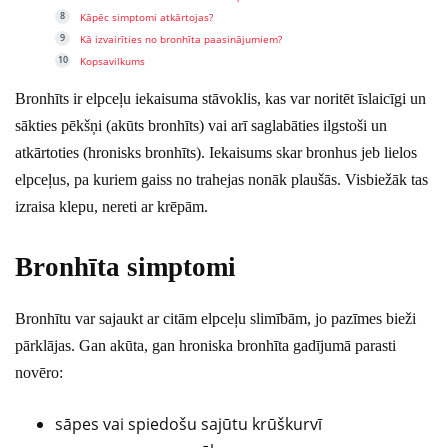
Kāpēc simptomi atkārtojas?
Kā izvairīties no bronhīta paasinājumiem?
Kopsavilkums
Bronhīts ir elpceļu iekaisuma stāvoklis, kas var noritēt īslaicīgi un
sākties pēkšņi (akūts bronhīts) vai arī saglabāties ilgstoši un
atkārtoties (hronisks bronhīts). Iekaisums skar bronhus jeb lielos
elpceļus, pa kuriem gaiss no trahejas nonāk plaušās. Visbiežāk tas
izraisa klepu, nereti ar krēpām.
Bronhīta simptomi
Bronhītu var sajaukt ar citām elpceļu slimībām, jo pazīmes bieži
pārklājas. Gan akūta, gan hroniska bronhīta gadījumā parasti
novēro:
sāpes vai spiedošu sajūtu krūškurvī