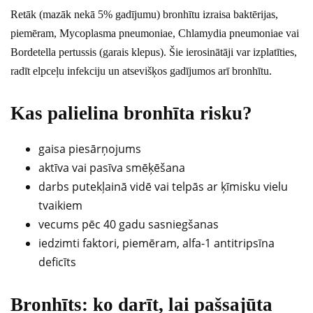
Retāk (mazāk nekā 5% gadījumu) bronhītu izraisa baktērijas,
piemēram, Mycoplasma pneumoniae, Chlamydia pneumoniae vai
Bordetella pertussis (garais klepus). Šie ierosinātāji var izplatīties,
radīt elpceļu infekciju un atsevišķos gadījumos arī bronhītu.
Kas palielina bronhīta risku?
gaisa piesārņojums
aktīva vai pasīva smēķēšana
darbs putekļainā vidē vai telpās ar ķīmisku vielu
tvaikiem
vecums pēc 40 gadu sasniegšanas
iedzimti faktori, piemēram, alfa-1 antitripsīna
deficīts
Bronhīts: ko darīt, lai pašsajūta