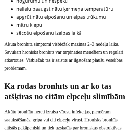
nogurumu un nespēku
nelielu paaugstinātu ķermeņa temperatūru
apgrūtinātu elpošanu un elpas trūkumu
mitru klepu
sēcošu elpošanu izelpas laikā
Akūta bronhīta simptomi visbiežāk mazinās 2–3 nedēļu laikā.
Savukārt hronisks bronhīts var turpināties mēnešiem un regulāri
atkārtoties. Visbiežāk tas ir saistīts ar ilgstošām plaušu veselības
problēmām.
Kā rodas bronhīts un ar ko tas
atšķiras no citām elpceļu slimībām
Akūtu bronhītu nereti izraisa vīrusu infekcijas, piemēram,
saaukstēšanās, gripa vai citi elpceļu vīrusi. Hronisks bronhīts
attīstās pakāpeniski un tiek uzskatīts par hroniskas obstruktīvas