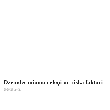
Dzemdes miomu cēloņi un riska faktori
2026 28 aprīlis