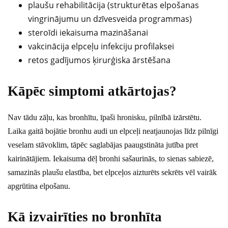
plaušu rehabilitācija (strukturētas elpošanas
vingrinājumu un dzīvesveida programmas)
steroīdi iekaisuma mazināšanai
vakcinācija elpceļu infekciju profilaksei
retos gadījumos ķirurģiska ārstēšana
Kāpēc simptomi atkārtojas?
Nav tādu zāļu, kas bronhītu, īpaši hronisku, pilnībā izārstētu.
Laika gaitā bojātie bronhu audi un elpceļi neatjaunojas līdz pilnīgi
veselam stāvoklim, tāpēc saglabājas paaugstināta jutība pret
kairinātājiem. Iekaisuma dēļ bronhi sašaurinās, to sienas sabiezē,
samazinās plaušu elastība, bet elpceļos aizturēts sekrēts vēl vairāk
apgrūtina elpošanu.
Kā izvairīties no bronhīta