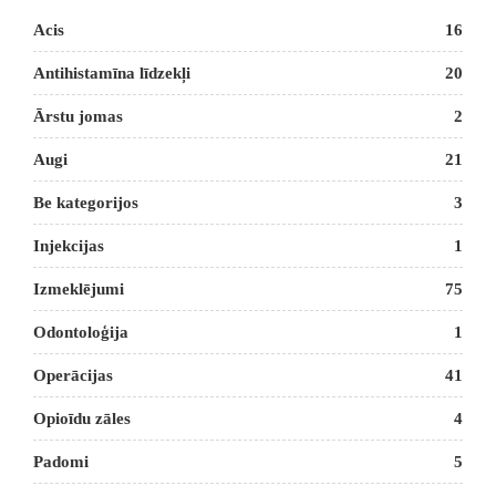
Acis
16
Antihistamīna līdzekļi
20
Ārstu jomas
2
Augi
21
Be kategorijos
3
Injekcijas
1
Izmeklējumi
75
Odontoloģija
1
Operācijas
41
Opioīdu zāles
4
Padomi
5