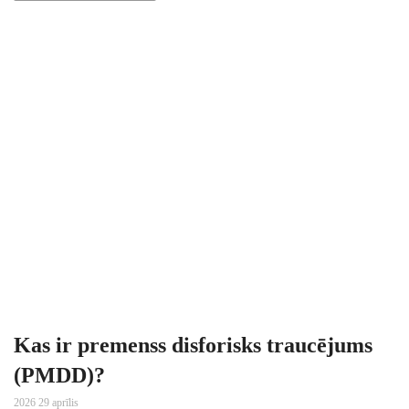
Kas ir premenss disforisks traucējums
(PMDD)?
2026 29 aprīlis