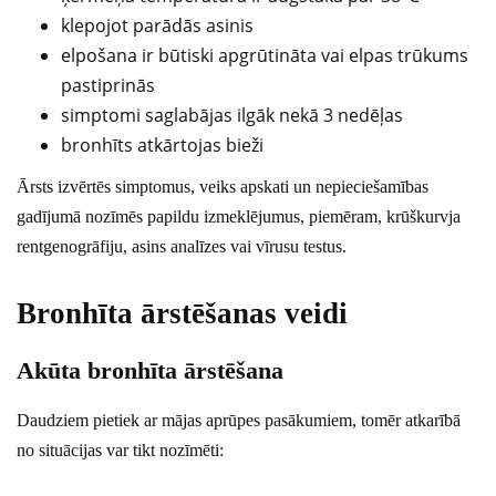
klepojot parādās asinis
elpošana ir būtiski apgrūtināta vai elpas trūkums
pastiprinās
simptomi saglabājas ilgāk nekā 3 nedēļas
bronhīts atkārtojas bieži
Ārsts izvērtēs simptomus, veiks apskati un nepieciešamības
gadījumā nozīmēs papildu izmeklējumus, piemēram, krūškurvja
rentgenogrāfiju, asins analīzes vai vīrusu testus.
Bronhīta ārstēšanas veidi
Akūta bronhīta ārstēšana
Daudziem pietiek ar mājas aprūpes pasākumiem, tomēr atkarībā
no situācijas var tikt nozīmēti: