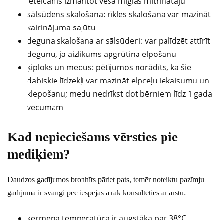
ieteicams izmantot vēsa miglas mitrinātāju
sālsūdens skalošana: rīkles skalošana var mazināt
kairinājuma sajūtu
deguna skalošana ar sālsūdeni: var palīdzēt attīrīt
degunu, ja aizlikums apgrūtina elpošanu
ķiploks un medus: pētījumos norādīts, ka šie
dabiskie līdzekļi var mazināt elpceļu iekaisumu un
klepošanu; medu nedrīkst dot bērniem līdz 1 gada
vecumam
Kad nepieciešams vērsties pie
mediķiem?
Daudzos gadījumos bronhīts pāriet pats, tomēr noteiktu pazīmju
gadījumā ir svarīgi pēc iespējas ātrāk konsultēties ar ārstu:
ķermeņa temperatūra ir augstāka par 38°C