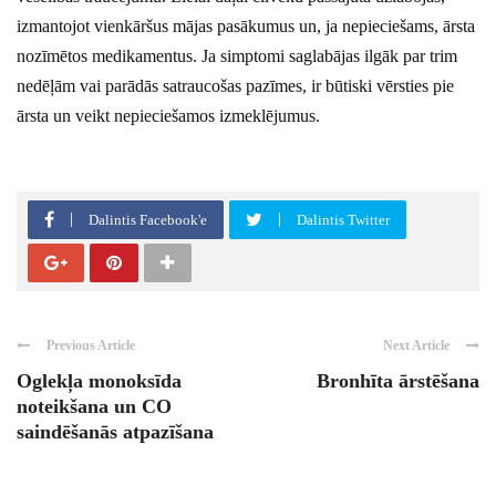
izmantojot vienkāršus mājas pasākumus un, ja nepieciešams, ārsta
nozīmētos medikamentus. Ja simptomi saglabājas ilgāk par trim
nedēļām vai parādās satraucošas pazīmes, ir būtiski vērsties pie
ārsta un veikt nepieciešamos izmeklējumus.
Dalintis Facebook'e
Dalintis Twitter
Previous Article
Next Article
Oglekļa monoksīda
Bronhīta ārstēšana
noteikšana un CO
saindēšanās atpazīšana