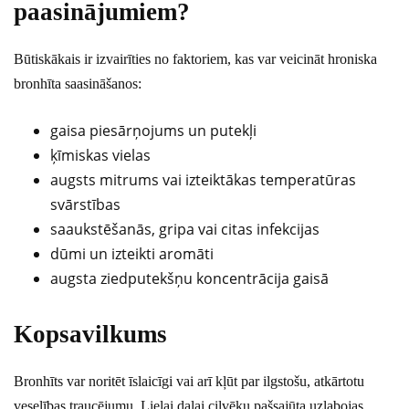
paasinājumiem?
Būtiskākais ir izvairīties no faktoriem, kas var veicināt hroniska
bronhīta saasināšanos:
gaisa piesārņojums un putekļi
ķīmiskas vielas
augsts mitrums vai izteiktākas temperatūras
svārstības
saaukstēšanās, gripa vai citas infekcijas
dūmi un izteikti aromāti
augsta ziedputekšņu koncentrācija gaisā
Kopsavilkums
Bronhīts var noritēt īslaicīgi vai arī kļūt par ilgstošu, atkārtotu
veselības traucējumu. Lielai daļai cilvēku pašsajūta uzlabojas,