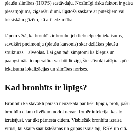
plaušu slimības (HOPS) sastāvdaļu. Nozīmīgi riska faktori ir gaisa
piesārņojums, cigarešu dūmi, ilgstoša saskare ar putekļiem vai
toksiskām gāzēm, kā arī iedzimtība.
Jāņem vērā, ka bronhīts ir bronhu jeb lielo elpceļu iekaisums,
savukārt pneimonija (plaušu karsonis) skar dziļākas plaušu
struktūras – alveolas. Lai gan tādi simptomi kā klepus un
paaugstināta temperatūra var būt līdzīgi, šie stāvokļi atšķiras pēc
iekaisuma lokalizācijas un slimības norises.
Kad bronhīts ir lipīgs?
Bronhītu kā stāvokli parasti neuzskata par tieši lipīgu, proti, pašu
bronhītu citam cilvēkam nodot nevar. Tomēr infekcija, kas to
izraisījusi, var tikt pārnesta citiem. Visbiežāk bronhītu izraisa
vīrusi, tai skaitā saaukstēšanās un gripas izraisītāji, RSV un citi.