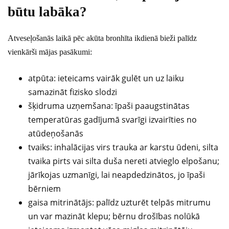
būtu labāka?
Atveseļošanās laikā pēc akūta bronhīta ikdienā bieži palīdz
vienkārši mājas pasākumi:
atpūta: ieteicams vairāk gulēt un uz laiku
samazināt fizisko slodzi
šķidruma uzņemšana: īpaši paaugstinātas
temperatūras gadījumā svarīgi izvairīties no
atūdeņošanās
tvaiks: inhalācijas virs trauka ar karstu ūdeni, silta
tvaika pirts vai silta duša nereti atvieglo elpošanu;
jārīkojas uzmanīgi, lai neapdedzinātos, jo īpaši
bērniem
gaisa mitrinātājs: palīdz uzturēt telpās mitrumu
un var mazināt klepu; bērnu drošības nolūkā