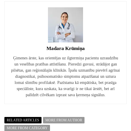
Madara Krūmiņa
Ģimenes ārste, kas orientējas uz ilgtermiņa pacientu uzraudzību
un veselības pratības attīstīšanu. Pieredzi guvusi, strādājot gan
pilsētas, gan reģionālajās klīnikās. Īpašu uzmanību pievērš agrīnai
diagnostikai, psihosomatisko simptomu atpazīšanai un uztura
lomai slimību profilaksē. Pazīstama kā empātiska, bet prasīga
speciāliste, kura uzskata, ka svarīgi ir ne tikai ārstēt, bet arī
palīdzēt cilvēkam izprast sava ķermeņa signālus.
RELATED ARTICLES
MORE FROM AUTHOR
MORE FROM CATEGORY