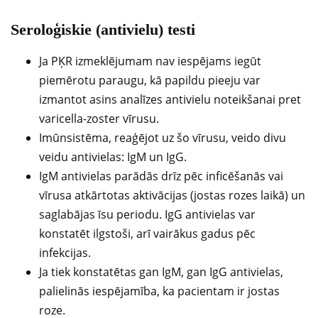
Seroloģiskie (antivielu) testi
Ja PĶR izmeklējumam nav iespējams iegūt
piemērotu paraugu, kā papildu pieeju var
izmantot asins analīzes antivielu noteikšanai pret
varicella-zoster vīrusu.
Imūnsistēma, reaģējot uz šo vīrusu, veido divu
veidu antivielas: IgM un IgG.
IgM antivielas parādās drīz pēc inficēšanās vai
vīrusa atkārtotas aktivācijas (jostas rozes laikā) un
saglabājas īsu periodu. IgG antivielas var
konstatēt ilgstoši, arī vairākus gadus pēc
infekcijas.
Ja tiek konstatētas gan IgM, gan IgG antivielas,
palielinās iespējamība, ka pacientam ir jostas
roze.