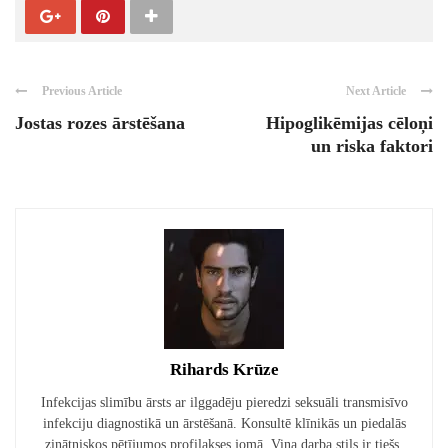
Previous Article
Next Article
Jostas rozes ārstēšana
Hipoglikēmijas cēloņi
un riska faktori
Rihards Krūze
Infekcijas slimību ārsts ar ilggadēju pieredzi seksuāli transmisīvo
infekciju diagnostikā un ārstēšanā. Konsultē klīnikās un piedalās
zinātniskos pētījumos profilakses jomā. Viņa darba stils ir tiešs,