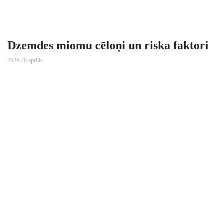
Dzemdes miomu cēloņi un riska faktori
2026 28 aprīlis