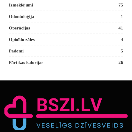
Izmeklējumi
75
Odontoloģija
1
Operācijas
41
Opioīdu zāles
4
Padomi
5
Pārtikas kalorijas
26