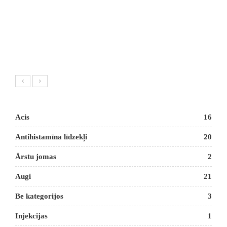
Acis
16
Antihistamīna līdzekļi
20
Ārstu jomas
2
Augi
21
Be kategorijos
3
Injekcijas
1