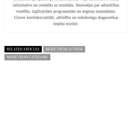
informatīvs un orientēts uz rezultātu. Interesējas par sabiedrības
veselību, izglītojošām programmām un stigmas mazināšanu.
Uzsver konfidencialitāti, atbildību un mūsdienīgu diagnostikas
iespēju nozīmi.
RELATED ARTICLES
MORE FROM AUTHOR
MORE FROM CATEGORY