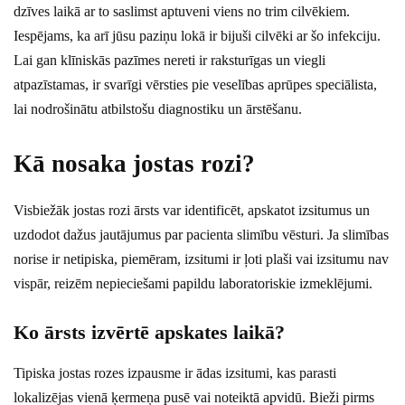
dzīves laikā ar to saslimst aptuveni viens no trim cilvēkiem.
Iespējams, ka arī jūsu paziņu lokā ir bijuši cilvēki ar šo infekciju.
Lai gan klīniskās pazīmes nereti ir raksturīgas un viegli
atpazīstamas, ir svarīgi vērsties pie veselības aprūpes speciālista,
lai nodrošinātu atbilstošu diagnostiku un ārstēšanu.
Kā nosaka jostas rozi?
Visbiežāk jostas rozi ārsts var identificēt, apskatot izsitumus un
uzdodot dažus jautājumus par pacienta slimību vēsturi. Ja slimības
norise ir netipiska, piemēram, izsitumi ir ļoti plaši vai izsitumu nav
vispār, reizēm nepieciešami papildu laboratoriskie izmeklējumi.
Ko ārsts izvērtē apskates laikā?
Tipiska jostas rozes izpausme ir ādas izsitumi, kas parasti
lokalizējas vienā ķermeņa pusē vai noteiktā apvidū. Bieži pirms