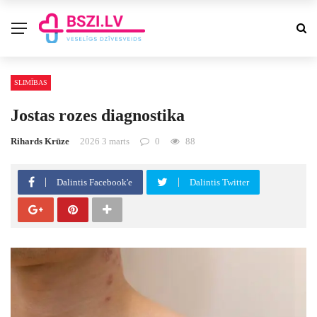
SLIMĪBAS
Jostas rozes diagnostika
Rihards Krūze
2026 3 marts
0
88
Dalintis Facebook'e
Dalintis Twitter