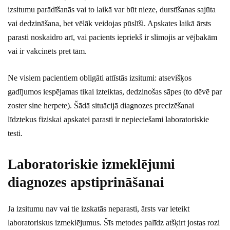
izsitumu parādīšanās vai to laikā var būt nieze, durstīšanas sajūta
vai dedzināšana, bet vēlāk veidojas pūslīši. Apskates laikā ārsts
parasti noskaidro arī, vai pacients iepriekš ir slimojis ar vējbakām
vai ir vakcinēts pret tām.
Ne visiem pacientiem obligāti attīstās izsitumi: atsevišķos
gadījumos iespējamas tikai izteiktas, dedzinošas sāpes (to dēvē par
zoster sine herpete). Šādā situācijā diagnozes precizēšanai
līdztekus fiziskai apskatei parasti ir nepieciešami laboratoriskie
testi.
Laboratoriskie izmeklējumi
diagnozes apstiprināšanai
Ja izsitumu nav vai tie izskatās neparasti, ārsts var ieteikt
laboratoriskus izmeklējumus. Šīs metodes palīdz atšķirt jostas rozi