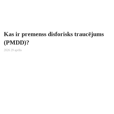
Kas ir premenss disforisks traucējums
(PMDD)?
2026 29 aprīlis