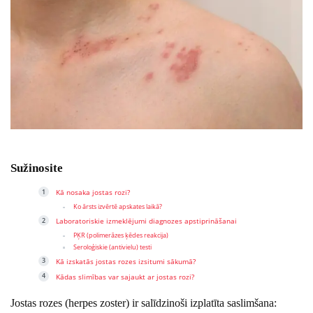
Sužinosite
Kā nosaka jostas rozi?
Ko ārsts izvērtē apskates laikā?
Laboratoriskie izmeklējumi diagnozes apstiprināšanai
PĶR (polimerāzes ķēdes reakcija)
Seroloģiskie (antivielu) testi
Kā izskatās jostas rozes izsitumi sākumā?
Kādas slimības var sajaukt ar jostas rozi?
Jostas rozes (herpes zoster) ir salīdzinoši izplatīta saslimšana: