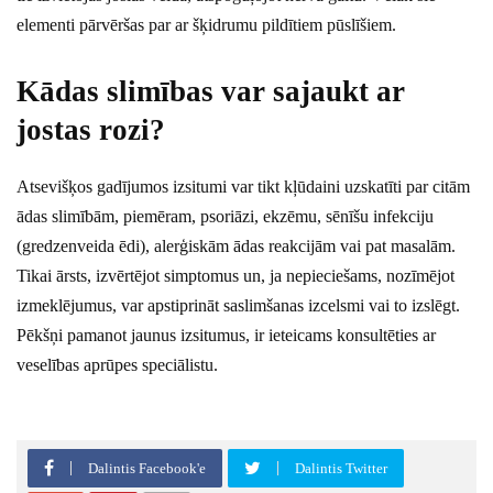
elementi pārvēršas par ar šķidrumu pildītiem pūslīšiem.
Kādas slimības var sajaukt ar
jostas rozi?
Atsevišķos gadījumos izsitumi var tikt kļūdaini uzskatīti par citām
ādas slimībām, piemēram, psoriāzi, ekzēmu, sēnīšu infekciju
(gredzenveida ēdi), alerģiskām ādas reakcijām vai pat masalām.
Tikai ārsts, izvērtējot simptomus un, ja nepieciešams, nozīmējot
izmeklējumus, var apstiprināt saslimšanas izcelsmi vai to izslēgt.
Pēkšņi pamanot jaunus izsitumus, ir ieteicams konsultēties ar
veselības aprūpes speciālistu.
Dalintis Facebook'e
Dalintis Twitter