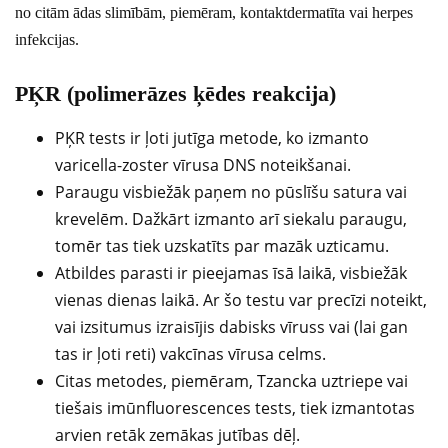
no citām ādas slimībām, piemēram, kontaktdermatīta vai herpes
infekcijas.
PĶR (polimerāzes ķēdes reakcija)
PĶR tests ir ļoti jutīga metode, ko izmanto
varicella-zoster vīrusa DNS noteikšanai.
Paraugu visbiežāk paņem no pūslīšu satura vai
krevelēm. Dažkārt izmanto arī siekalu paraugu,
tomēr tas tiek uzskatīts par mazāk uzticamu.
Atbildes parasti ir pieejamas īsā laikā, visbiežāk
vienas dienas laikā. Ar šo testu var precīzi noteikt,
vai izsitumus izraisījis dabisks vīruss vai (lai gan
tas ir ļoti reti) vakcīnas vīrusa celms.
Citas metodes, piemēram, Tzancka uztriepe vai
tiešais imūnfluorescences tests, tiek izmantotas
arvien retāk zemākas jutības dēļ.