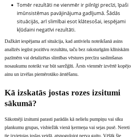
Tomēr rezultāti ne vienmēr ir pilnīgi precīzi, īpaši
imūnsistēmas pavājinājuma gadījumā. Šādās
situācijās, arī slimībai esot klātesošai, iespējami
kļūdaini negatīvi rezultāti.
Dažkārt iespējama arī situācija, kad antivielu noteikšanā asins
analīzēs iegūst pozitīvu rezultātu, taču bez raksturīgām klīniskām
pazīmēm vai detalizētas slimības vēstures precīzu saslimšanas
nosaukumu noteikt var būt sarežģīti. Ārsts vienmēr izvērtē kopējo
ainu un izvēlas piemērotāko ārstēšanu.
Kā izskatās jostas rozes izsitumi
sākumā?
Sākotnēji izsitumi parasti parādās kā nelielu pumpiņu vai sīku
plankumu grupas, visbiežāk vienā ķermeņa vai sejas pusē. Nereti
tie izvietojas joslas veidā, atspoguļojot nerva gaitu. Vēlāk šie