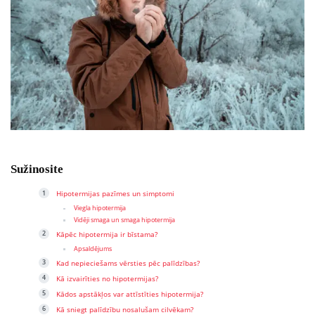
Sužinosite
Hipotermijas pazīmes un simptomi
Viegla hipotermija
Vidēji smaga un smaga hipotermija
Kāpēc hipotermija ir bīstama?
Apsaldējums
Kad nepieciešams vērsties pēc palīdzības?
Kā izvairīties no hipotermijas?
Kādos apstākļos var attīstīties hipotermija?
Kā sniegt palīdzību nosalušam cilvēkam?