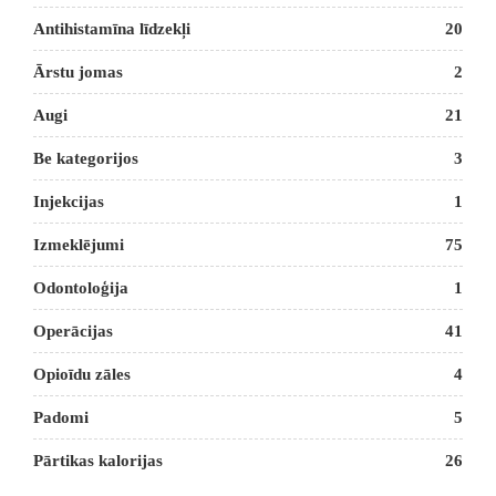
Antihistamīna līdzekļi
20
Ārstu jomas
2
Augi
21
Be kategorijos
3
Injekcijas
1
Izmeklējumi
75
Odontoloģija
1
Operācijas
41
Opioīdu zāles
4
Padomi
5
Pārtikas kalorijas
26