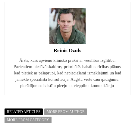
Reinis Ozols
Ārsts, kurš apvieno klīnisko praksi ar veselības izglītību.
Pacientiem piedāvā skaidrus, prioritātēs balstītus rīcības plānus:
kad pietiek ar pašaprūpi, kad nepieciešami izmeklējumi un kad
jāmeklē speciālista konsultācija. Augstu vērtē caurspīdīgumu,
pierādījumos balstītu pieeju un cieņpilnu komunikāciju.
RELATED ARTICLES
MORE FROM AUTHOR
MORE FROM CATEGORY