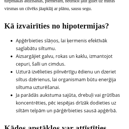
turpmākas atdzišanas, piemēram, nedrīkst ļaut gulēt uz mitras
virsmas un cilvēks jāapklāj ar plānu, sausu segu.
Kā izvairīties no hipotermijas?
Apģērbieties slāņos, lai ķermenis efektīvāk
saglabātu siltumu.
Aizsargājiet galvu, rokas un kaklu, izmantojot
cepuri, šalli un cimdus.
Uzturā izvēlieties pilnvērtīgu ēdienu un dzeriet
siltus dzērienus, lai organismam būtu enerģija
siltuma uzturēšanai.
Ja parādās aukstuma sajūta, drebuļi vai grūtības
koncentrēties, pēc iespējas drīzāk dodieties uz
siltām telpām un pārģērbieties sausā apģērbā.
Kādos apstākļos var attīstīties