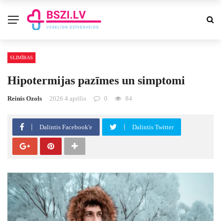
SLIMĪBAS
Hipotermijas pazīmes un simptomi
Reinis Ozols
2026 4 aprīlis
0
84
Dalintis Facebook'e
Dalintis Twitter