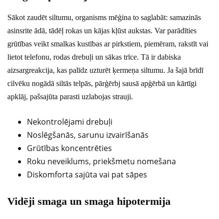
Sākot zaudēt siltumu, organisms mēģina to saglabāt: samazinās
asinsrite ādā, tādēļ rokas un kājas kļūst aukstas. Var parādīties
grūtības veikt smalkas kustības ar pirkstiem, piemēram, rakstīt vai
lietot telefonu, rodas drebuļi un sākas trīce. Tā ir dabiska
aizsargreakcija, kas palīdz uzturēt ķermeņa siltumu. Ja šajā brīdī
cilvēku nogādā siltās telpās, pārģērbj sausā apģērbā un kārtīgi
apklāj, pašsajūta parasti uzlabojas strauji.
Nekontrolējami drebuļi
Noslēgšanās, sarunu izvairīšanās
Grūtības koncentrēties
Roku neveiklums, priekšmetu nomešana
Diskomforta sajūta vai pat sāpes
Vidēji smaga un smaga hipotermija