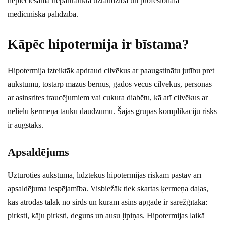
nepieciešama nepārtraukta uzraudzība un profesionāla
medicīniskā palīdzība.
Kāpēc hipotermija ir bīstama?
Hipotermija izteiktāk apdraud cilvēkus ar paaugstinātu jutību pret
aukstumu, tostarp mazus bērnus, gados vecus cilvēkus, personas
ar asinsrites traucējumiem vai cukura diabētu, kā arī cilvēkus ar
nelielu ķermeņa tauku daudzumu. Šajās grupās komplikāciju risks
ir augstāks.
Apsaldējums
Uzturoties aukstumā, līdztekus hipotermijas riskam pastāv arī
apsaldējuma iespējamība. Visbiežāk tiek skartas ķermeņa daļas,
kas atrodas tālāk no sirds un kurām asins apgāde ir sarežģītāka:
pirksti, kāju pirksti, deguns un ausu ļipiņas. Hipotermijas laikā