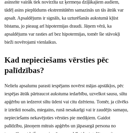
asinsrite vairāk tiek novirzīta uz ķermeņa dziļākajiem audiem,
tādēļ asins pieplūdums ekstremitātēm samazinās un tās ātrāk var
apsalt. Apsaldējums ir signāls, ka uzturēšanās aukstumā kļūst
bīstama, jo pieaug arī hipotermijas draudi. Jāņem vērā, ka
apsaldējums var rasties arī bez hipotermijas, tomēr šie stāvokļi
bieži novērojami vienlaikus.
Kad nepieciešams vērsties pēc
palīdzības?
Nelielu apsalumu parasti iespējams novērst mājas apstākļos, pēc
iespējas ātrāk pārtraucot aukstuma iedarbību, uzvelkot sausu, siltu
apģērbu un iedzerot siltu ūdeni vai citu dzērienu. Tomēr, ja cilvēks
ir izteikti nosalis, miegains, runā nesakarīgi vai ir zaudējis samaņu,
nepieciešams nekavējoties vērsties pie mediķiem. Gaidot
palīdzību, jānoņem mitrais apģērbs un jāpasargā persona no