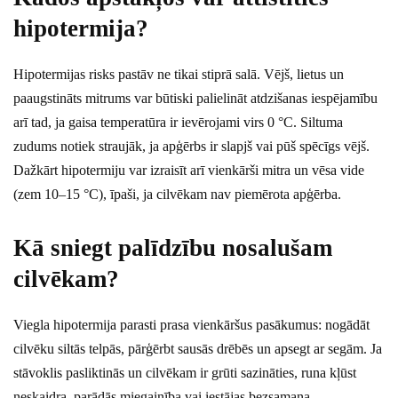
hipotermija?
Hipotermijas risks pastāv ne tikai stiprā salā. Vējš, lietus un
paaugstināts mitrums var būtiski palielināt atdzišanas iespējamību
arī tad, ja gaisa temperatūra ir ievērojami virs 0 °C. Siltuma
zudums notiek straujāk, ja apģērbs ir slapjš vai pūš spēcīgs vējš.
Dažkārt hipotermiju var izraisīt arī vienkārši mitra un vēsa vide
(zem 10–15 °C), īpaši, ja cilvēkam nav piemērota apģērba.
Kā sniegt palīdzību nosalušam
cilvēkam?
Viegla hipotermija parasti prasa vienkāršus pasākumus: nogādāt
cilvēku siltās telpās, pārģērbt sausās drēbēs un apsegt ar segām. Ja
stāvoklis pasliktinās un cilvēkam ir grūti sazināties, runa kļūst
neskaidra, parādās miegainība vai iestājas bezsamaņa,