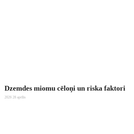
Dzemdes miomu cēloņi un riska faktori
2026 28 aprīlis