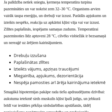
Ja palīdzība netiek sniegta, ķermeņa temperatūra turpina
pazemināties un var nokrist zem 32–30 °C. Organisms arvien
vairāk taupa enerģiju, un drebuļi var izzust. Parādās apjukums un
izteikts nespēks, reakcija uz apkārtni kļūst vāja vai var izzust.
Zīlītes paplašinās, iespējams samaņas zudums. Temperatūrai
pazeminoties līdz aptuveni 28 °C, cilvēks visbiežāk ir bezsamaņā
un nereaģē uz ārējiem kairinājumiem.
Drebuļu izzušana
Paplašinātas zīlītes
Izteikts vājums, apziņas traucējumi
Miegainība, apjukums, dezorientācija
Nespēja pamosties arī ārēja kairinājuma ietekmē
Smagākā hipotermijas pakāpe rada tiešu apdraudējumu dzīvībai:
aukstuma ietekmē sirds muskulis kļūst īpaši jutīgs, un jebkurā
brīdī var iestāties pēkšņa sirdsdarbības apstāšanās, tādēļ