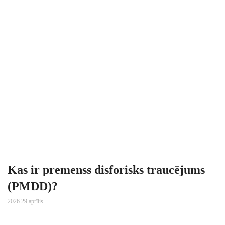
Kas ir premenss disforisks traucējums
(PMDD)?
2026 29 aprīlis