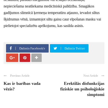
nepieciešama neatliekama medicīniskā palīdzība. Smagākos
gadījumos slimnīcā ķermeņa temperatūru atjauno, ievadot siltus
šķidrumus vēnā, izmantojot siltu gaisu caur elpošanas masku vai
pielietojot specializētu aprīkojumu, kas sasilda asinis.
Dalintis Facebook'e
Dalintis Twitter
Previous Article
Next Article
Kas ir barības vada
Erektilās disfunkcijas
vēzis?
fiziskie un psiholoģiskie
simptomi