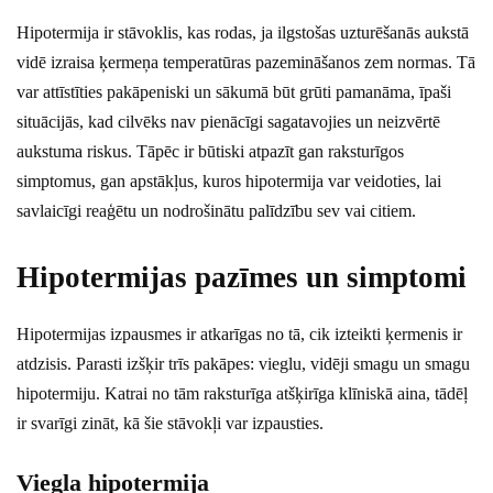
Hipotermija ir stāvoklis, kas rodas, ja ilgstošas uzturēšanās aukstā
vidē izraisa ķermeņa temperatūras pazemināšanos zem normas. Tā
var attīstīties pakāpeniski un sākumā būt grūti pamanāma, īpaši
situācijās, kad cilvēks nav pienācīgi sagatavojies un neizvērtē
aukstuma riskus. Tāpēc ir būtiski atpazīt gan raksturīgos
simptomus, gan apstākļus, kuros hipotermija var veidoties, lai
savlaicīgi reaģētu un nodrošinātu palīdzību sev vai citiem.
Hipotermijas pazīmes un simptomi
Hipotermijas izpausmes ir atkarīgas no tā, cik izteikti ķermenis ir
atdzisis. Parasti izšķir trīs pakāpes: vieglu, vidēji smagu un smagu
hipotermiju. Katrai no tām raksturīga atšķirīga klīniskā aina, tādēļ
ir svarīgi zināt, kā šie stāvokļi var izpausties.
Viegla hipotermija