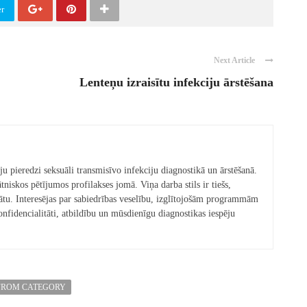
er
Next Article
Lenteņu izraisītu infekciju ārstēšana
ēju pieredzi seksuāli transmisīvo infekciju diagnostikā un ārstēšanā.
tniskos pētījumos profilakses jomā. Viņa darba stils ir tiešs,
tātu. Interesējas par sabiedrības veselību, izglītojošām programmām
fidencialitāti, atbildību un mūsdienīgu diagnostikas iespēju
FROM CATEGORY