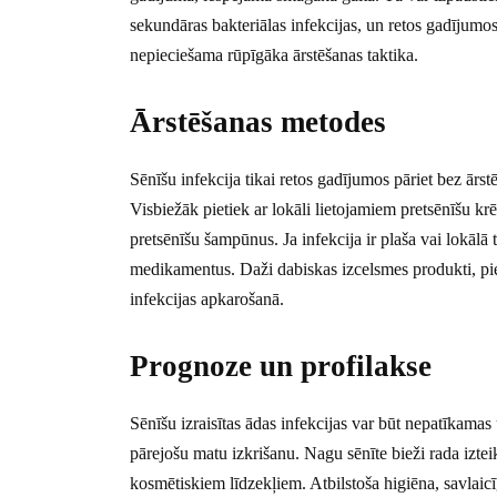
sekundāras bakteriālas infekcijas, un retos gadījumos a
nepieciešama rūpīgāka ārstēšanas taktika.
Ārstēšanas metodes
Sēnīšu infekcija tikai retos gadījumos pāriet bez ārst
Visbiežāk pietiek ar lokāli lietojamiem pretsēnīšu kr
pretsēnīšu šampūnus. Ja infekcija ir plaša vai lokālā 
medikamentus. Daži dabiskas izcelsmes produkti, piem
infekcijas apkarošanā.
Prognoze un profilakse
Sēnīšu izraisītas ādas infekcijas var būt nepatīkamas u
pārejošu matu izkrišanu. Nagu sēnīte bieži rada izteik
kosmētiskiem līdzekļiem. Atbilstoša higiēna, savlaicī