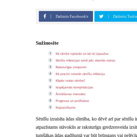
Dalintis Facebook'e
Dalintis Twitt
Sužinosite
Kā sēnīte izplatās un kā tā izpaužas
Sēnīšu infekcijas veidi pēc skartās vietas
Raksturīgie simptomi
Kā precīzi noteikt sēnīšu infekciju
Kāpēc rodas sēnīte?
Iespējamās komplikācijas
Ārstēšanas metodes
Prognoze un profilakse
Kopsavilkums
Sēnīšu izraisīta ādas slimība, ko dēvē arī par sēnīšu i
atpazīstams stāvoklis ar raksturīgu gredzenveida izsit
tumšākas ādas gadījumā var būt brūngans vai pelēcīgs.