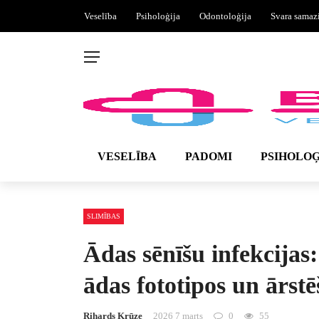
Veselība
Psiholoģija
Odontoloģija
Svara samaz
VESELĪBA
PADOMI
PSIHOLOĢ
SLIMĪBAS
Ādas sēnīšu infekcijas
ādas fototipos un ārst
Rihards Krūze
2026 7 marts
0
55