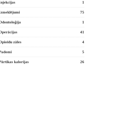
Injekcijas
1
Izmeklējumi
75
Odontoloģija
1
Operācijas
41
Opioīdu zāles
4
Padomi
5
Pārtikas kalorijas
26