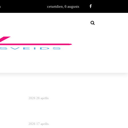
m
ceturtdien, 6 augusts
2026 26 aprīlis
2026 17 aprīlis