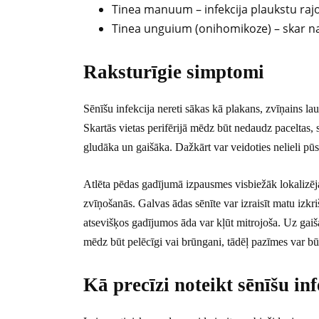
Tinea manuum – infekcija plaukstu raj
Tinea unguium (onihomikoze) – skar n
Raksturīgie simptomi
Sēnīšu infekcija nereti sākas kā plakans, zvīņains l
Skartās vietas perifērijā mēdz būt nedaudz paceltas, s
gludāka un gaišāka. Dažkārt var veidoties nelieli pūsl
Atlēta pēdas gadījumā izpausmes visbiežāk lokalizēja
zvīņošanās. Galvas ādas sēnīte var izraisīt matu iz
atsevišķos gadījumos āda var kļūt mitrojoša. Uz gaišas
mēdz būt pelēcīgi vai brūngani, tādēļ pazīmes var 
Kā precīzi noteikt sēnīšu inf