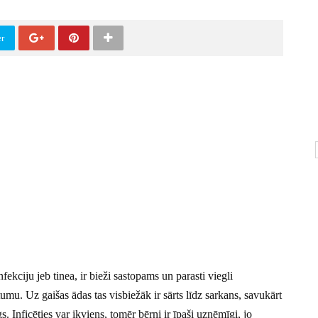
er
nfekciju jeb tinea, ir bieži sastopams un parasti viegli
umu. Uz gaišas ādas tas visbiežāk ir sārts līdz sarkans, savukārt
 Inficēties var ikviens, tomēr bērni ir īpaši uzņēmīgi, jo