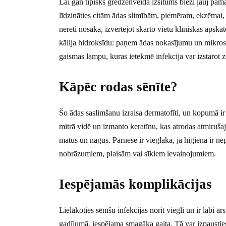
Lai gan tipisks gredzenveida izsitums bieži ļauj pama
līdzināties citām ādas slimībām, piemēram, ekzēmai,
nereti nosaka, izvērtējot skarto vietu klīniskās apska
kālija hidroksīdu: paņem ādas nokasījumu un mikrosk
gaismas lampu, kuras ietekmē infekcija var izstarot 
Kāpēc rodas sēnīte?
Šo ādas saslimšanu izraisa dermatofīti, un kopumā ir 
mitrā vidē un izmanto keratīnu, kas atrodas atmirušajā
matus un nagus. Pārnese ir vieglāka, ja higiēna ir nepi
nobrāzumiem, plaisām vai sīkiem ievainojumiem.
Iespējamās komplikācijas
Lielākoties sēnīšu infekcijas norit viegli un ir labi ā
gadījumā, iespējama smagāka gaita. Tā var izpausties 