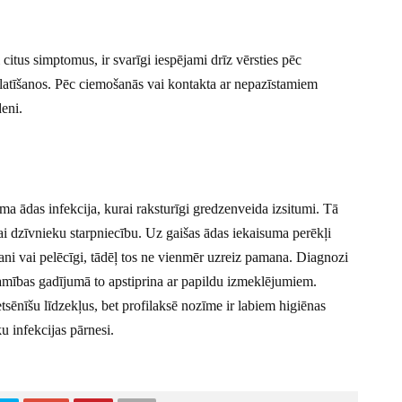
itus simptomus, ir svarīgi iespējami drīz vērsties pēc
zplatīšanos. Pēc ciemošanās vai kontakta ar nepazīstamiem
eni.
ama ādas infekcija, kurai raksturīgi gredzenveida izsitumi. Tā
vai dzīvnieku starpniecību. Uz gaišas ādas iekaisuma perēkļi
gani vai pelēcīgi, tādēļ tos ne vienmēr uzreiz pamana. Diagnozi
šamības gadījumā to apstiprina ar papildu izmeklējumiem.
tsēnīšu līdzekļus, bet profilaksē nozīme ir labiem higiēnas
ku infekcijas pārnesi.