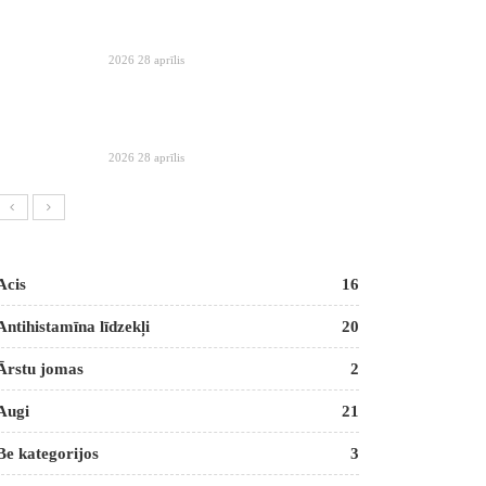
2026 28 aprīlis
2026 28 aprīlis
Acis
16
Antihistamīna līdzekļi
20
Ārstu jomas
2
Augi
21
Be kategorijos
3