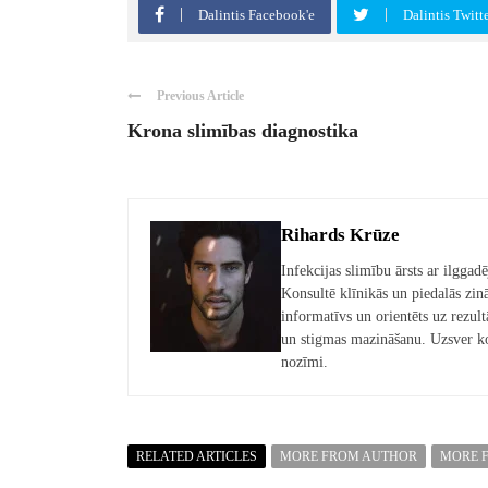
Dalintis Facebook'e
Dalintis Twitt
Previous Article
Krona slimības diagnostika
Rihards Krūze
Infekcijas slimību ārsts ar ilggad
Konsultē klīnikās un piedalās zinā
informatīvs un orientēts uz rezul
un stigmas mazināšanu. Uzsver kon
nozīmi.
RELATED ARTICLES
MORE FROM AUTHOR
MORE 