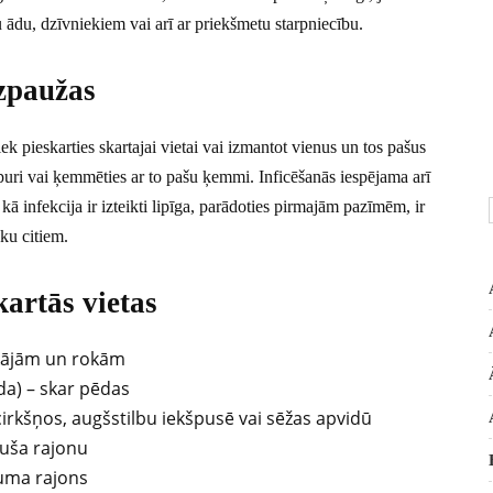
tu ādu, dzīvniekiem vai arī ar priekšmetu starpniecību.
izpaužas
iek pieskarties skartajai vietai vai izmantot vienus un tos pašus
uri vai ķemmēties ar to pašu ķemmi. Inficēšanās iespējama arī
 infekcija ir izteikti lipīga, parādoties pirmajām pazīmēm, ir
sku citiem.
kartās vietas
 kājām un rokām
da) – skar pēdas
 cirkšņos, augšstilbu iekšpusē vai sēžas apvidū
auša rajonu
uma rajons