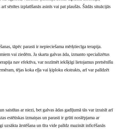
rī sēnītes izplatīšanās asinīs vai pat plaušās. Šādās situācijās
ēšanas, tāpēc parasti ir nepieciešama mērķtiecīga terapija.
ēmiem vai ziedēm. Ja skarta galvas āda, izmanto specializētus
terapija nav efektīva, var nozīmēt iekšķīgi lietojamus pretsēnīšu
ēram, tējas koka eļļa vai ķiploku ekstrakts, arī var palīdzēt
n saistītas ar niezi, bet galvas ādas gadījumā tās var izraisīt arī
tas estētiskas izmaiņas un parasti ir grūti noslēpjama ar
gi uzsākta ārstēšana un tīra vide palīdz mazināt inficēšanās