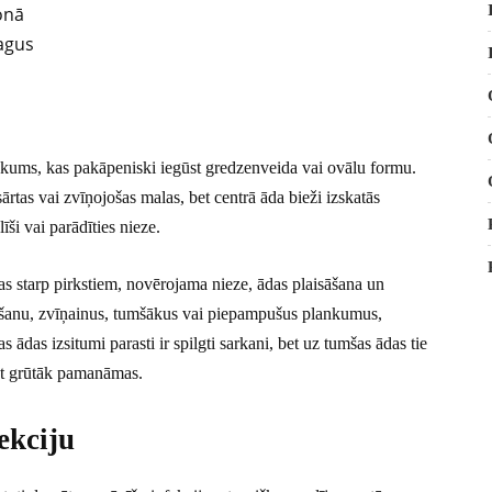
onā
agus
aukums, kas pakāpeniski iegūst gredzenveida vai ovālu formu.
ārtas vai zvīņojošas malas, bet centrā āda bieži izskatās
īši vai parādīties nieze.
s starp pirkstiem, novērojama nieze, ādas plaisāšana un
krišanu, zvīņainus, tumšākus vai piepampušus plankumus,
 ādas izsitumi parasti ir spilgti sarkani, bet uz tumšas ādas tie
būt grūtāk pamanāmas.
ekciju