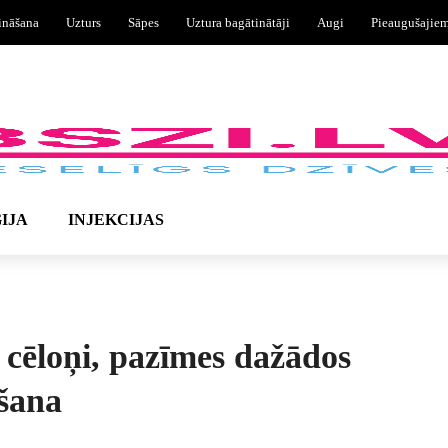
ināšana
Uzturs
Sāpes
Uztura bagātinātāji
Augi
Pieaugušajie
IJA
INJEKCIJAS
: cēloņi, pazīmes dažādos
ēšana