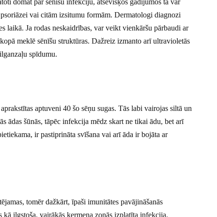
toti domāt par sēnīšu infekciju, atsevišķos gadījumos tā var
 psoriāzei vai citām izsitumu formām. Dermatologi diagnozi
tes laikā. Ja rodas neskaidrības, var veikt vienkāršu pārbaudi ar
opā meklē sēnīšu struktūras. Dažreiz izmanto arī ultravioletās
zilganzaļu spīdumu.
aprakstītas aptuveni 40 šo sēņu sugas. Tās labi vairojas siltā un
s ādas šūnās, tāpēc infekcija mēdz skart ne tikai ādu, bet arī
etiekama, ir pastiprināta svīšana vai arī āda ir bojāta ar
rstējamas, tomēr dažkārt, īpaši imunitātes pavājināšanās
kā ilgstoša, vairākās ķermeņa zonās izplatīta infekcija,