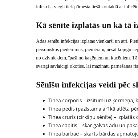
infekcija viegli tiek pārnesta tiešā kontaktā ar inficē
Kā sēnīte izplatās un kā tā 
Ādas sēnīšu infekcijas izplatās vienkārši un ātri. Piet
personiskos piederumus, piemēram, nēsāt kopīgu cep
no dzīvniekiem, īpaši no kaķēniem un kucēniem. Tā kā
svarīgi savlaicīgi rīkoties, lai mazinātu pārnešanas ri
Sēnīšu infekcijas veidi pēc s
Tinea corporis – izsitumi uz ķermeņa,
Tinea pedis (pazīstama arī kā atlēta pē
Tinea cruris (cirkšņu sēnīte) – izplatās
Tinea capitis – skar galvas ādu un pak
Tinea barbae – skarts bārdas apmatoj