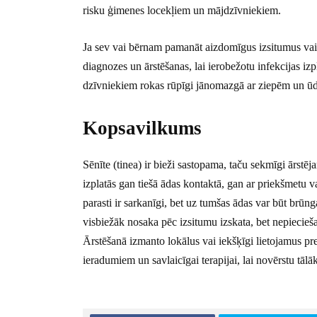
risku ģimenes locekļiem un mājdzīvniekiem.
Ja sev vai bērnam pamanāt aizdomīgus izsitumus vai c
diagnozes un ārstēšanas, lai ierobežotu infekcijas i
dzīvniekiem rokas rūpīgi jānomazgā ar ziepēm un ūd
Kopsavilkums
Sēnīte (tinea) ir bieži sastopama, taču sekmīgi ārstēj
izplatās gan tiešā ādas kontaktā, gan ar priekšmetu 
parasti ir sarkanīgi, bet uz tumšas ādas var būt brūn
visbiežāk nosaka pēc izsitumu izskata, bet nepiecie
Ārstēšanā izmanto lokālus vai iekšķīgi lietojamus pre
ieradumiem un savlaicīgai terapijai, lai novērstu tālā