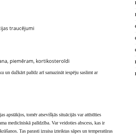
ijas traucējumi
ana, piemēram, kortikosteroīdi
u un dažkārt palīdz arī samazināt iespēju saslimt ar
s apstākļos, tomēr atsevišķās situācijās var attīstīties
ma medicīniskā palīdzība. Var veidoties abscess, kas ir
zkrāšanos. Tas parasti izraisa izteiktas sāpes un temperatūras