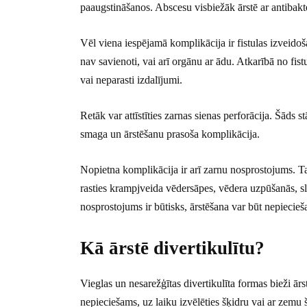
paaugstināšanos. Abscesu visbiežāk ārstē ar antibakt
Vēl viena iespējamā komplikācija ir fistulas izveidoš
nav savienoti, vai arī orgānu ar ādu. Atkarībā no fist
vai neparasti izdalījumi.
Retāk var attīstīties zarnas sienas perforācija. Šāds st
smaga un ārstēšanu prasoša komplikācija.
Nopietna komplikācija ir arī zarnu nosprostojums. Ta
rasties krampjveida vēdersāpes, vēdera uzpūšanās, sli
nosprostojums ir būtisks, ārstēšana var būt nepiecieš
Kā ārstē divertikulītu?
Vieglas un nesarežģītas divertikulīta formas bieži ārst
nepieciešams, uz laiku izvēlēties šķidru vai ar zemu 