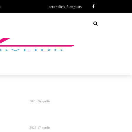
m
ceturtdien, 6 augusts
2026 26 aprīlis
2026 17 aprīlis