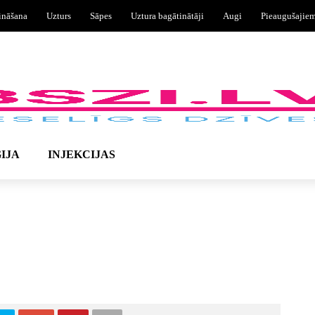
ināšana
Uzturs
Sāpes
Uztura bagātinātāji
Augi
Pieaugušajie
IJA
INJEKCIJAS