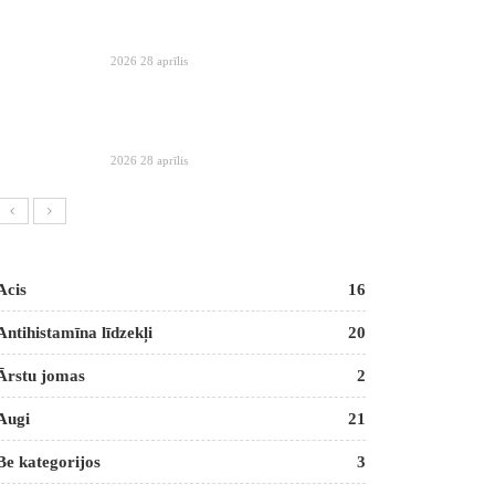
2026 28 aprīlis
2026 28 aprīlis
Acis
16
Antihistamīna līdzekļi
20
Ārstu jomas
2
Augi
21
Be kategorijos
3