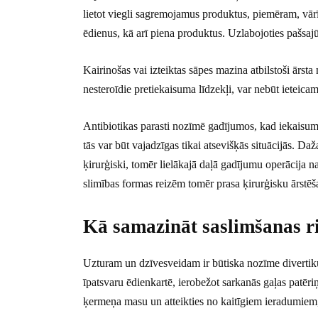
lietot viegli sagremojamus produktus, piemēram, vārī
ēdienus, kā arī piena produktus. Uzlabojoties pašsaj
Kairinošas vai izteiktas sāpes mazina atbilstoši ārs
nesteroīdie pretiekaisuma līdzekļi, var nebūt ieteicam
Antibiotikas parasti nozīmē gadījumos, kad iekaisums 
tās var būt vajadzīgas tikai atsevišķās situācijās. Daž
ķirurģiski, tomēr lielākajā daļā gadījumu operācija n
slimības formas reizēm tomēr prasa ķirurģisku ārstēš
Kā samazināt saslimšanas r
Uzturam un dzīvesveidam ir būtiska nozīme divertikul
īpatsvaru ēdienkartē, ierobežot sarkanās gaļas patēriņ
ķermeņa masu un atteikties no kaitīgiem ieradumiem,