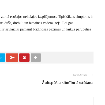
jā zarnā esošajos nelielajos izspīlējumos. Tipiskākais simptoms ir
kta dūša, drebuļi un izmaiņas vēdera izejā. Lai gan
i ir savlaicīgi pamanīt brīdinošas pazīmes un laikus parūpēties
er
Next Article
Žultspūšļa slimību ārstēšana