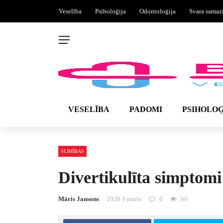
Veselība
Psiholoģija
Odontoloģija
Svara samaz
VESELĪBA
PADOMI
PSIHOLOĢ
SLIMĪBAS
Divertikulīta simptomi
Māris Jansons
2026 9 marts
0
60