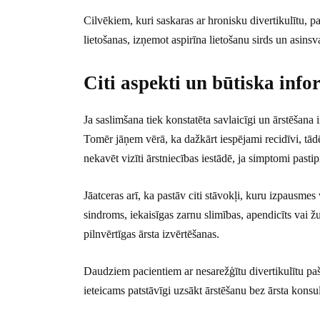
Cilvēkiem, kuri saskaras ar hronisku divertikulītu, p
lietošanas, izņemot aspirīna lietošanu sirds un asinsv
Citi aspekti un būtiska info
Ja saslimšana tiek konstatēta savlaicīgi un ārstēšana 
Tomēr jāņem vērā, ka dažkārt iespējami recidīvi, tādēļ
nekavēt vizīti ārstniecības iestādē, ja simptomi pastip
Jāatceras arī, ka pastāv citi stāvokļi, kuru izpausmes
sindroms, iekaisīgas zarnu slimības, apendicīts vai ž
pilnvērtīgas ārsta izvērtēšanas.
Daudziem pacientiem ar nesarežģītu divertikulītu paš
ieteicams patstāvīgi uzsākt ārstēšanu bez ārsta konsul