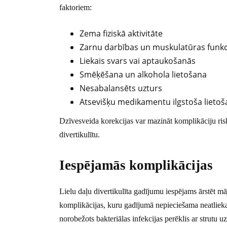
faktoriem:
Zema fiziskā aktivitāte
Zarnu darbības un muskulatūras funkc
Liekais svars vai aptaukošanās
Smēķēšana un alkohola lietošana
Nesabalansēts uzturs
Atsevišķu medikamentu ilgstoša lietoš
Dzīvesveida korekcijas var mazināt komplikāciju risk
divertikulītu.
Iespējamās komplikācijas
Lielu daļu divertikulīta gadījumu iespējams ārstēt māja
komplikācijas, kuru gadījumā nepieciešama neatlieka
norobežots bakteriālas infekcijas perēklis ar strutu u