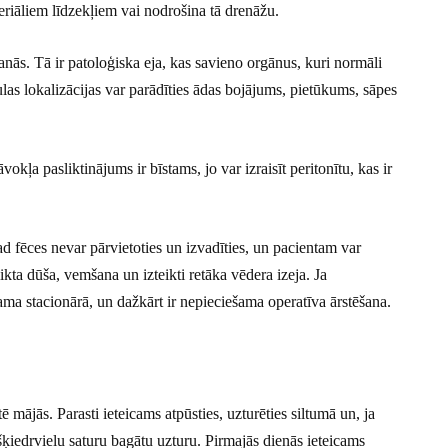
eriāliem līdzekļiem vai nodrošina tā drenāžu.
anās. Tā ir patoloģiska eja, kas savieno orgānus, kuri normāli
ulas lokalizācijas var parādīties ādas bojājums, pietūkums, sāpes
āvokļa pasliktinājums ir bīstams, jo var izraisīt peritonītu, kas ir
d fēces nevar pārvietoties un izvadīties, un pacientam var
kta dūša, vemšana un izteikti retāka vēdera izeja. Ja
ama stacionārā, un dažkārt ir nepieciešama operatīva ārstēšana.
ē mājās. Parasti ieteicams atpūsties, uzturēties siltumā un, ja
šķiedrvielu saturu bagātu uzturu. Pirmajās dienās ieteicams