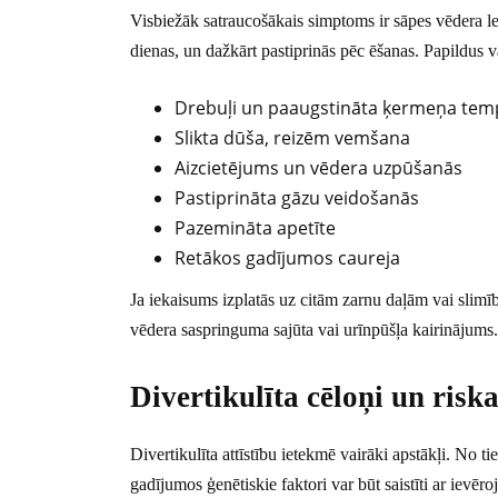
Visbiežāk satraucošākais simptoms ir sāpes vēdera lej
dienas, un dažkārt pastiprinās pēc ēšanas. Papildus 
Drebuļi un paaugstināta ķermeņa tem
Slikta dūša, reizēm vemšana
Aizcietējums un vēdera uzpūšanās
Pastiprināta gāzu veidošanās
Pazemināta apetīte
Retākos gadījumos caureja
Ja iekaisums izplatās uz citām zarnu daļām vai slimība
vēdera saspringuma sajūta vai urīnpūšļa kairinājums.
Divertikulīta cēloņi un riska
Divertikulīta attīstību ietekmē vairāki apstākļi. No 
gadījumos ģenētiskie faktori var būt saistīti ar ievē