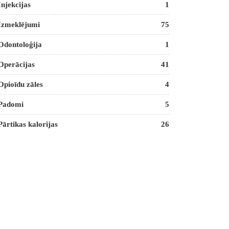
Injekcijas
1
Izmeklējumi
75
Odontoloģija
1
Operācijas
41
Opioīdu zāles
4
Padomi
5
Pārtikas kalorijas
26