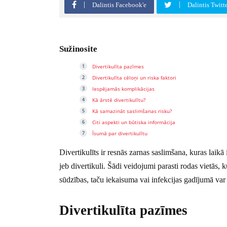
Dalintis Facebook'e
Dalintis Twitt
Sužinosite
Divertikulīta pazīmes
Divertikulīta cēloņi un riska faktori
Iespējamās komplikācijas
Kā ārstē divertikulītu?
Kā samazināt saslimšanas risku?
Citi aspekti un būtiska informācija
Īsumā par divertikulītu
Divertikulīts ir resnās zarnas saslimšana, kuras laikā 
jeb divertikuli. Šādi veidojumi parasti rodas vietās, k
sūdzības, taču iekaisuma vai infekcijas gadījumā var 
Divertikulīta pazīmes