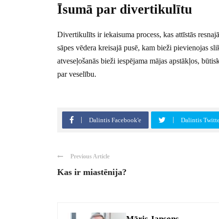
Īsumā par divertikulītu
Divertikulīts ir iekaisuma process, kas attīstās resna
sāpes vēdera kreisajā pusē, kam bieži pievienojas sli
atveseļošanās bieži iespējama mājas apstākļos, būtisk
par veselību.
Dalintis Facebook'e
Dalintis Twitt
Previous Article
Kas ir miastēnija?
Māris Jansons