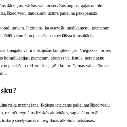
tus dārzeņus, vārītus vai konservētus augļus, gaļas un olu
ūtai, šķiedrvielu daudzumu uzturā palielina pakāpeniski.
ta norādījumiem. Ir zināms, ka atsevišķi medikamenti, piemēram,
i, tādēļ vienmēr nepieciešama speciālista konsultācija.
ir smagāks vai ir attīstījušās komplikācijas. Vieglākās norisēs
as komplikācijas, piemēram, abscess vai fistula, nereti ārstē
av nepieciešama. Hroniskas, grūti kontrolējamas vai atkārtotas
anu.
isku?
īta riska mazināšanā. Ikdienā ieteicams palielināt šķiedrvielu
u, uzturēt regulāras fiziskās aktivitātes, saglabāt normālu
 tostarp smēķēšanas un regulāras alkohola lietošanas.