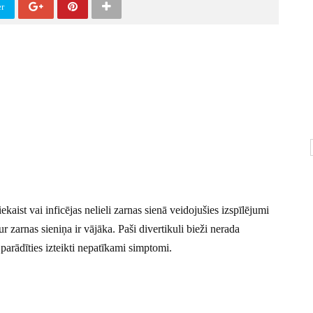
er
iekaist vai inficējas nelieli zarnas sienā veidojušies izspīlējumi
ur zarnas sieniņa ir vājāka. Paši divertikuli bieži nerada
parādīties izteikti nepatīkami simptomi.