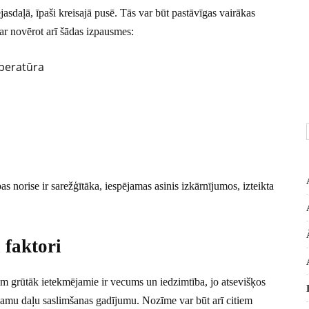
asdaļā, īpaši kreisajā pusē. Tās var būt pastāvīgas vairākas
var novērot arī šādas izpausmes:
peratūra
s norise ir sarežģītāka, iespējamas asinis izkārnījumos, izteikta
 faktori
tiem grūtāk ietekmējamie ir vecums un iedzimtība, jo atsevišķos
rojamu daļu saslimšanas gadījumu. Nozīme var būt arī citiem