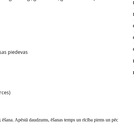
asas piedevas
rces)
iek ēšana. Apēstā daudzums, ēšanas temps un rīcība pirms un pēc