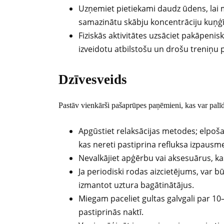
Uzņemiet pietiekami daudz ūdens, lai
samazinātu skābju koncentrāciju kuņģī
Fiziskās aktivitātes uzsāciet pakāpeniski
izveidotu atbilstošu un drošu treniņu 
Dzīvesveids
Pastāv vienkārši pašaprūpes paņēmieni, kas var palī
Apgūstiet relaksācijas metodes; elpoša
kas nereti pastiprina refluksa izpausm
Nevalkājiet apģērbu vai aksesuārus, kas
Ja periodiski rodas aizcietējums, var bū
izmantot uztura bagātinātājus.
Miegam paceliet gultas galvgali par 10–
pastiprinās naktī.