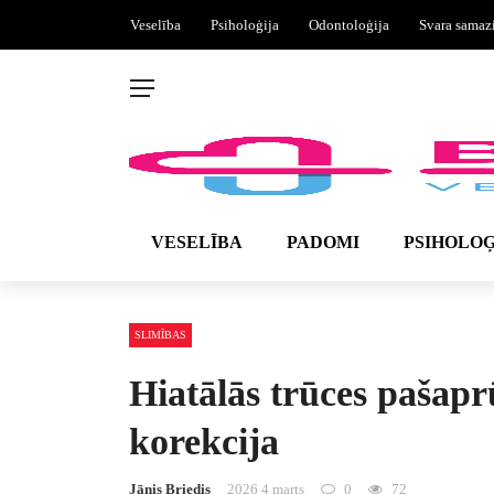
Veselība
Psiholoģija
Odontoloģija
Svara samaz
VESELĪBA
PADOMI
PSIHOLOĢ
SLIMĪBAS
Hiatālās trūces pašapr
korekcija
Jānis Briedis
2026 4 marts
0
72