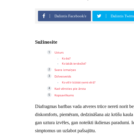
Dalintis Facebook'e
Dalintis Twitt
Sužinosite
Uzturs
Ko ēst?
Ko labāk ierobežot?
Svara izmaiņas
Dzīvesveids
Ko vēl ir būtiski ņemt vērā?
Kad vērsties pie ārsta
Kopsavilkums
Diafragmas barības vada atveres trūce nereti norit b
diskomforts, piemēram, dedzināšana aiz krūšu kaula
gan uztura izvēles, gan noteikti ikdienas paradumi. I
simptomus un uzlabot pašsajūtu.