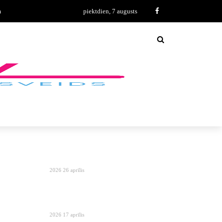
m
piektdien, 7 augusts
2026 26 aprīlis
2026 17 aprīlis