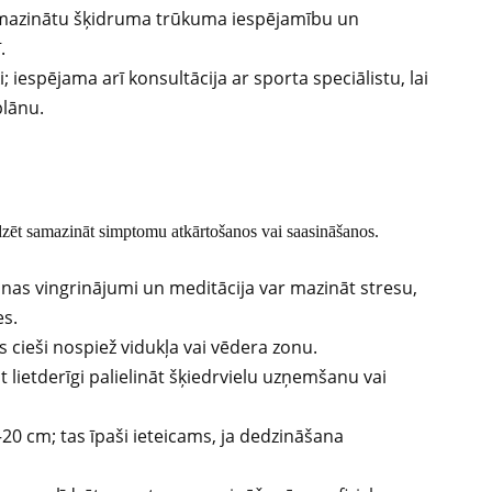
 mazinātu šķidruma trūkuma iespējamību un
.
; iespējama arī konsultācija ar sporta speciālistu, lai
plānu.
dzēt samazināt simptomu atkārtošanos vai saasināšanos.
nas vingrinājumi un meditācija var mazināt stresu,
es.
 cieši nospiež vidukļa vai vēdera zonu.
t lietderīgi palielināt šķiedrvielu uzņemšanu vai
20 cm; tas īpaši ieteicams, ja dedzināšana