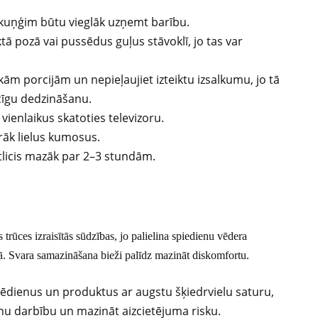
ai kuņģim būtu vieglāk uzņemt barību.
ktā pozā vai pussēdus guļus stāvoklī, jo tas var
m porcijām un nepieļaujiet izteiktu izsalkumu, jo tā
īgu dedzināšanu.
 vienlaikus skatoties televizoru.
rāk lielus kumosus.
atlicis mazāk par 2–3 stundām.
 trūces izraisītās sūdzības, jo palielina spiedienu vēdera
ā. Svara samazināšana bieži palīdz mazināt diskomfortu.
us ēdienus un produktus ar augstu šķiedrvielu saturu,
rnu darbību un mazināt aizcietējuma risku.