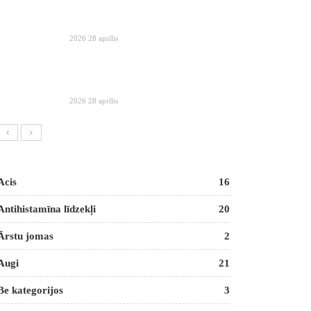
2026 28 aprīlis
2026 28 aprīlis
Acis
16
Antihistamīna līdzekļi
20
Ārstu jomas
2
Augi
21
Be kategorijos
3