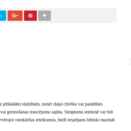
er
ez jebkādām sūdzībām, tomēr daļai cilvēku var parādīties
 vai gremošanas traucējumu sajūta. Simptomu ietekmē var būt
evērojot vienkāršus ieteikumus, bieži iespējams būtiski mazināt