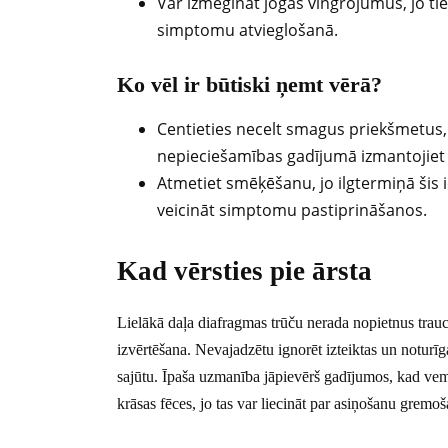
Var izmēģināt jogas vingrojumus, jo tie
simptomu atvieglošanā.
Ko vēl ir būtiski ņemt vērā?
Centieties necelt smagus priekšmetus, jo
nepieciešamības gadījumā izmantojiet r
Atmetiet smēķēšanu, jo ilgtermiņā šis 
veicināt simptomu pastiprināšanos.
Kad vērsties pie ārsta
Lielākā daļa diafragmas trūču nerada nopietnus trau
izvērtēšana. Nevajadzētu ignorēt izteiktas un notur
sajūtu. Īpaša uzmanība jāpievērš gadījumos, kad v
krāsas fēces, jo tas var liecināt par asiņošanu gremoš