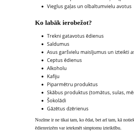
Vieglus gaļas un olbaltumvielu avotus
Ko labāk ierobežot?
Trekni gatavotus ēdienus
Saldumus
Asus garšvielu maisījumus un izteikti 
Ceptus ēdienus
Alkoholu
Kafiju
Piparmētru produktus
Skābus produktus (tomātus, sulas, mē
Šokolādi
Gāzētus dzērienus
Nozīme ir ne tikai tam, ko ēdat, bet arī tam, kā not
ēdienreizēm var ietekmēt simptomu izteiktību.