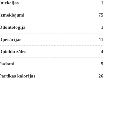
Injekcijas
1
Izmeklējumi
75
Odontoloģija
1
Operācijas
41
Opioīdu zāles
4
Padomi
5
Pārtikas kalorijas
26