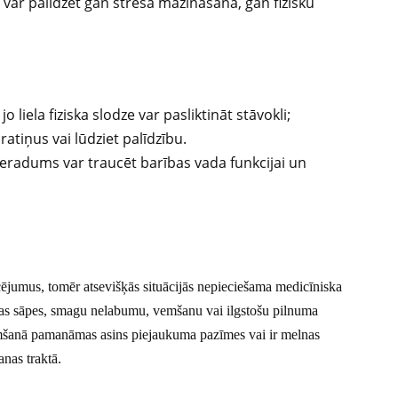
 var palīdzēt gan stresa mazināšanā, gan fizisku
 liela fiziska slodze var pasliktināt stāvokli;
atiņus vai lūdziet palīdzību.
ieradums var traucēt barības vada funkcijai un
cējumus, tomēr atsevišķās situācijās nepieciešama medicīniska
īgas sāpes, smagu nelabumu, vemšanu vai ilgstošu pilnuma
emšanā pamanāmas asins piejaukuma pazīmes vai ir melnas
anas traktā.