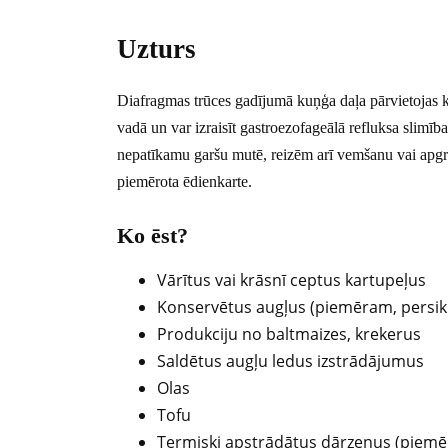
Uzturs
Diafragmas trūces gadījumā kuņģa daļa pārvietojas k
vadā un var izraisīt gastroezofageālā refluksa slimīb
nepatīkamu garšu mutē, reizēm arī vemšanu vai apgrūt
piemērota ēdienkarte.
Ko ēst?
Vārītus vai krāsnī ceptus kartupeļus
Konservētus augļus (piemēram, persik
Produkciju no baltmaizes, krekerus
Saldētus augļu ledus izstrādājumus
Olas
Tofu
Termiski apstrādātus dārzeņus (piemēro