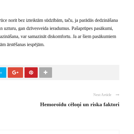
ūce norit bez izteiktām sūdzībām, taču, ja parādās dedzināšana
 gan uzturu, gan dzīvesveida ieradumus. Pašaprūpes pasākumi,
 mazināšana, var samazināt diskomfortu. Ja ar šiem pasākumiem
kām ārstēšanas iespējām.
er
Next Article
Hemoroīdu cēloņi un riska faktori