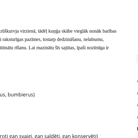
rūškurvja virzienā, tādēļ kuņģa skābe vieglāk nonāk barības
ai raksturīgas pazīmes, tostarp dedzināšanu, nelabumu,
inātu rīšanu. Lai mazinātu šīs sajūtas, īpaši nozīmīga ir
us, bumbierus)
ti gan svaigi, gan saldēti, gan konservēti)