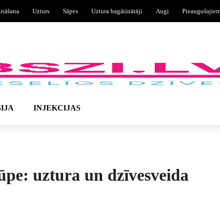
ināšana
Uzturs
Sāpes
Uztura bagātinātāji
Augi
Pieaugušajie
IJA
INJEKCIJAS
ūpe: uztura un dzīvesveida