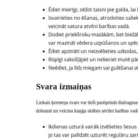
Ēdiet mierīgi, sēžot taisni pie galda, l
Izvairieties no ēšanas, atrodoties salie
veicināt satura atvilni barības vadā.
Dodiet priekšroku mazākām, bet biežākā
var mazināt vēdera uzpūšanos un spēc
Ēdiet apzināti un neizvēlieties uzkodas,
Rūpīgi sakošļājiet un nelieciet mutē pā
Neēdiet, ja līdz miegam vai gulēšanai 
Svara izmaiņas
Liekais ķermeņa svars var tieši pastiprināt diafragmas
dobumā un veicina kuņģa skābes atvilni barības vad
Ikdienas uzturā vairāk izvēlieties lies
jo tas var palīdzēt uzturēt regulāru za