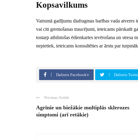
Kopsavilkums
Vairumā gadījumu diafragmas barības vada atveres tr
vai citi gremošanas traucējumi, ieteicams pārskatīt
tostarp atbilstošas ēdienkartes ievērošana un stresa
nepietiek, ieteicams konsultēties ar ārstu par turpmā
Dalintis Facebook'e
Dalintis Twitt
Previous Article
Agrīnie un biežākie multiplās sklerozes
simptomi (arī retākie)