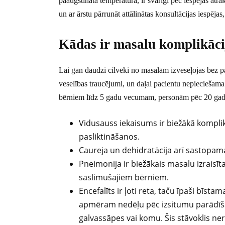
paaugstināta temperatūra, ir svarīgi pēc iespējas ātrāk
un ar ārstu pārrunāt attālinātas konsultācijas iespējas
Kādas ir masalu komplikāci
Lai gan daudzi cilvēki no masalām izveseļojas bez 
veselības traucējumi, un daļai pacientu nepieciešam
bērniem līdz 5 gadu vecumam, personām pēc 20 gadu
Vidusauss iekaisums ir biežākā komplikā
pasliktināšanos.
Caureja un dehidratācija arī sastopamas
Pneimonija ir biežākais masalu izraisīt
saslimušajiem bērniem.
Encefalīts ir ļoti reta, taču īpaši bīs
apmēram nedēļu pēc izsitumu parādīšan
galvassāpes vai komu. Šis stāvoklis ner