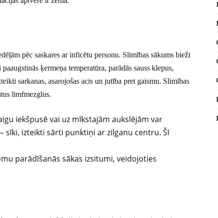
ācijas aptvere ir zema.
dēļām pēc saskares ar inficētu personu. Slimības sākums bieži
ki paaugstinās ķermeņa temperatūra, parādās sauss klepus,
zteikti sarkanas, asarojošas acis un jutība pret gaismu. Slimības
nātus limfmezglus.
aigu iekšpusē vai uz mīkstajām aukslējām var
sīki, izteikti sārti punktiņi ar zilganu centru. Šī
u parādīšanās sākas izsitumi, veidojoties