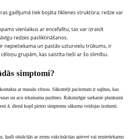
kuras gadījumā tiek bojāta tīklenes struktūra; redze var
ams vienlaikus ar encefalītu; tas var izraisīt
āvīgu redzes pasliktināšanos.
ir nepietiekama un pastāv uzturvielu trūkums, ir
loņu grupām, kas saistīta tieši ar šo slimību.
rādās simptomi?
kontakta ar masalu vīrusu. Sākotnēji pacientam ir sajūtas, kas
, iesnas un acu iekaisuma pazīmes. Raksturīgie sarkanie plankumi
eni 4. dienā kopš pirmo simptomu sākuma veidojas izsitumi.
, īpaši situācijās ar zemu vakcinācijas aptveri vai nepietiekamu