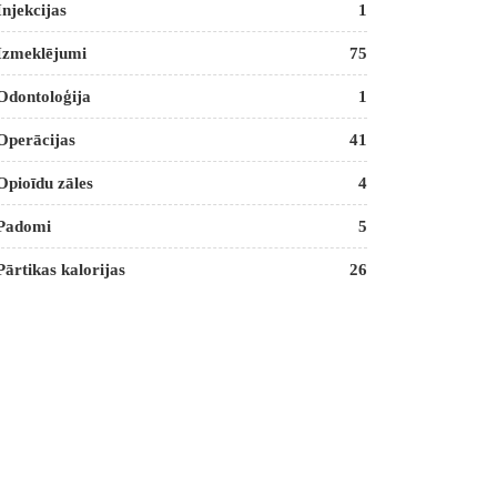
Injekcijas
1
Izmeklējumi
75
Odontoloģija
1
Operācijas
41
Opioīdu zāles
4
Padomi
5
Pārtikas kalorijas
26