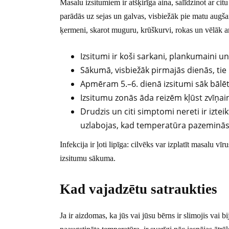
Masalu izsitumiem ir atšķirīga aina, salīdzinot ar citu
parādās uz sejas un galvas, visbiežāk pie matu augšan
ķermeni, skarot muguru, krūškurvi, rokas un vēlāk a
Izsitumi ir koši sarkani, plankumaini u
Sākumā, visbiežāk pirmajās dienās, tie i
Apmēram 5.–6. dienā izsitumi sāk bālēt
Izsitumu zonās āda reizēm kļūst zvīņaina
Drudzis un citi simptomi nereti ir izte
uzlabojas, kad temperatūra pazeminās
Infekcija ir ļoti lipīga: cilvēks var izplatīt masalu v
izsitumu sākuma.
Kad vajadzētu satraukties
Ja ir aizdomas, ka jūs vai jūsu bērns ir slimojis vai b