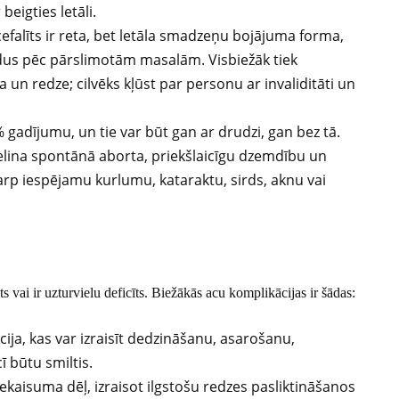
beigties letāli.
falīts ir reta, bet letāla smadzeņu bojājuma forma,
adus pēc pārslimotām masalām. Visbiežāk tiek
 un redze; cilvēks kļūst par personu ar invaliditāti un
adījumu, un tie var būt gan ar drudzi, gan bez tā.
lielina spontānā aborta, priekšlaicīgu dzemdību un
tarp iespējamu kurlumu, kataraktu, sirds, aknu vai
ts vai ir uzturvielu deficīts. Biežākās acu komplikācijas ir šādas:
cija, kas var izraisīt dedzināšanu, asarošanu,
cī būtu smiltis.
ekaisuma dēļ, izraisot ilgstošu redzes pasliktināšanos