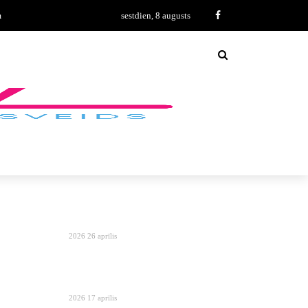
m
sestdien, 8 augusts
2026 26 aprīlis
2026 17 aprīlis