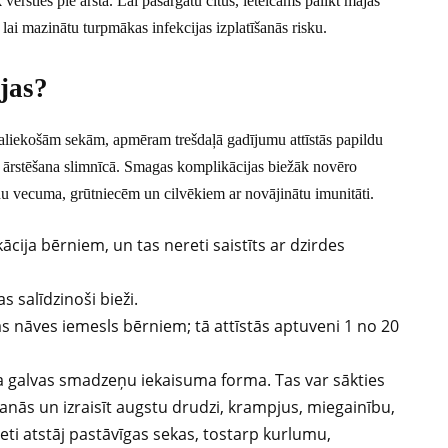
 vērsties pie ārsta. Lai pasargātu citus, ieteicams palikt mājās
, lai mazinātu turpmākas infekcijas izplatīšanās risku.
jas?
paliekošām sekām, apmēram trešdaļā gadījumu attīstās papildu
a ārstēšana slimnīcā. Smagas komplikācijas biežāk novēro
 vecuma, grūtniecēm un cilvēkiem ar novājinātu imunitāti.
cija bērniem, un tas nereti saistīts ar dzirdes
 salīdzinoši bieži.
as nāves iemesls bērniem; tā attīstās aptuveni 1 no 20
tama galvas smadzeņu iekaisuma forma. Tas var sākties
ās un izraisīt augstu drudzi, krampjus, miegainību,
eti atstāj pastāvīgas sekas, tostarp kurlumu,