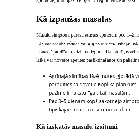
apdraudējumu, īpaši ceļojot uz reģioniem, kur vakcin
Kā izpaužas masalas
Masalu simptomi parasti attīstās apmēram pēc 1–2 ne
līdzinās saaukstēšanās vai gripas norisei: pakāpenis
iesnas, šķaudīšana, aizlikts deguns. Raksturīgas arī i
laikā var novērot apetītes pasliktināšanos un palieli
Agrīnajā slimības fāzē mutes gļotādā v
parādīties tā dēvētie Koplika plankumi – 
pazīme ir raksturīga tikai masalām.
Pēc 3–5 dienām kopš sākotnējo simptom
tipiskajam masalu izsitumu veidam.
Kā izskatās masalu izsitumi