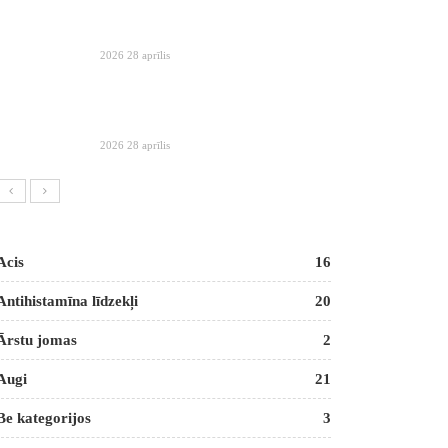
2026 28 aprīlis
2026 28 aprīlis
Acis
16
Antihistamīna līdzekļi
20
Ārstu jomas
2
Augi
21
Be kategorijos
3