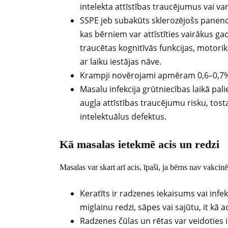
intelekta attīstības traucējumus vai var 
SSPE jeb subakūts sklerozējošs panence
kas bērniem var attīstīties vairākus g
traucētas kognitīvās funkcijas, motorika
ar laiku iestājas nāve.
Krampji novērojami apmēram 0,6–0,7% g
Masalu infekcija grūtniecības laikā pa
augļa attīstības traucējumu risku, tos
intelektuālus defektus.
Kā masalas ietekmē acis un redzi
Masalas var skart arī acis, īpaši, ja bērns nav vakcinē
Keratīts ir radzenes iekaisums vai infek
miglainu redzi, sāpes vai sajūtu, it kā a
Radzenes čūlas un rētas var veidoties i