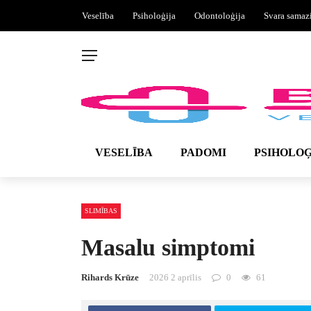
Veselība
Psiholoģija
Odontoloģija
Svara samaz
VESELĪBA
PADOMI
PSIHOLOĢ
SLIMĪBAS
Masalu simptomi
Rihards Krūze
2026 2 aprīlis
0
61