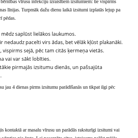
 bērnības vīrusu infekciju izraisītiem izsitumiem: tie vispirms
as līnijas. Turpmāk dažu dienu laikā izsitumi izplatās lejup pa
rī pēdas.
n mēdz saplūst lielākos laukumos.
r nedaudz pacelti virs ādas, bet vēlāk kļūst plakanāki.
, vispirms sejā, pēc tam citās ķermeņa vietās.
 vai var sākt lobīties.
iktākie pirmajās izsitumu dienās, un pašsajūta
.
īrusu jau 4 dienas pirms izsitumu parādīšanās un tikpat ilgi pēc
ijis kontaktā ar masalu vīrusu un parādās raksturīgi izsitumi vai