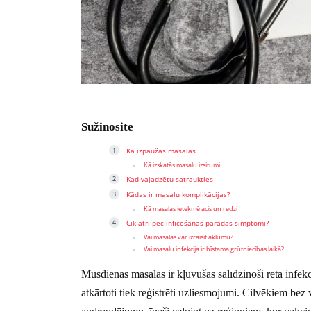
Sužinosite
Kā izpaužas masalas
Kā izskatās masalu izsitumi
Kad vajadzētu satraukties
Kādas ir masalu komplikācijas?
Kā masalas ietekmē acis un redzi
Cik ātri pēc inficēšanās parādās simptomi?
Vai masalas var izraisīt aklumu?
Vai masalu infekcija ir bīstama grūtniecības laikā?
Mūsdienās masalas ir kļuvušas salīdzinoši reta infek
atkārtoti tiek reģistrēti uzliesmojumi. Cilvēkiem bez 