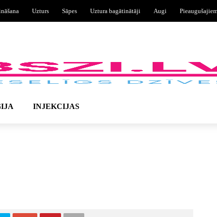
ināšana
Uzturs
Sāpes
Uztura bagātinātāji
Augi
Pieaugušajie
IJA
INJEKCIJAS