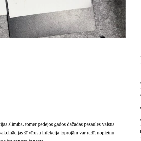
cijas slimība, tomēr pēdējos gados dažādās pasaules valstīs
vakcinācijas šī vīrusu infekcija joprojām var radīt nopietnu