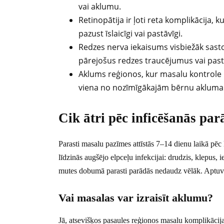
vai aklumu.
Retinopātija ir ļoti reta komplikācija, 
pazust īslaicīgi vai pastāvīgi.
Redzes nerva iekaisums visbiežāk sastop
pārejošus redzes traucējumus vai past
Aklums reģionos, kur masalu kontrole 
viena no nozīmīgākajām bērnu akluma cē
Cik ātri pēc inficēšanās pa
Parasti masalu pazīmes attīstās 7–14 dienu laikā pēc 
līdzinās augšējo elpceļu infekcijai: drudzis, klepus
mutes dobumā parasti parādās nedaudz vēlāk. Aptuv
Vai masalas var izraisīt aklumu?
Jā, atsevišķos pasaules reģionos masalu komplikācijas