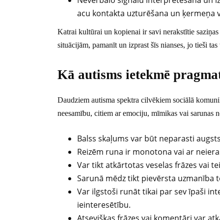
Neverbālo signālu interpretēšana un i
acu kontakta uzturēšana un ķermeņa v
Katrai kultūrai un kopienai ir savi nerakstītie saziņas
situācijām, pamanīt un izprast šīs nianses, jo tieši t
Kā autisms ietekmē pragmat
Daudziem autisma spektra cilvēkiem sociālā komunikāc
neesamību, citiem ar emociju, mīmikas vai sarunas no
Balss skaļums var būt neparasti augsts va
Reizēm runa ir monotona vai ar neieras
Var tikt atkārtotas veselas frāzes vai t
Sarunā mēdz tikt pievērsta uzmanība 
Var ilgstoši runāt tikai par sev īpaši i
ieinteresētību.
Atsevišķas frāzes vai komentāri var atkā