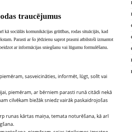
lodas traucējumus
rī kā sociālās komunikācijas grūtības, rodas situācijās, kad
kstam. Parasti ar šo jēdzienu saprot prasmi atbilstoši izmantot
 beidzot ar informācijas sniegšanu vai lūgumu formulēšanu.
emēram, sasveicināties, informēt, lūgt, solīt vai
ijai, piemēram, ar bērniem parasti runā citādi nekā
am cilvēkam biežāk sniedz vairāk paskaidrojošas
p runas kārtas maiņa, temata noturēšana, kā arī
ēgšana.