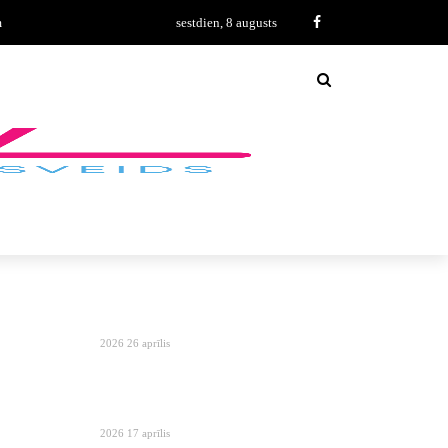
m
sestdien, 8 augusts
2026 26 aprīlis
2026 17 aprīlis