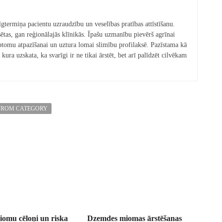
lgtermiņa pacientu uzraudzību un veselības pratības attīstīšanu.
sētas, gan reģionālajās klīnikās. Īpašu uzmanību pievērš agrīnai
ptomu atpazīšanai un uztura lomai slimību profilaksē. Pazīstama kā
 kura uzskata, ka svarīgi ir ne tikai ārstēt, bet arī palīdzēt cilvēkam
FROM CATEGORY
omu cēloņi un riska
Dzemdes miomas ārstēšanas