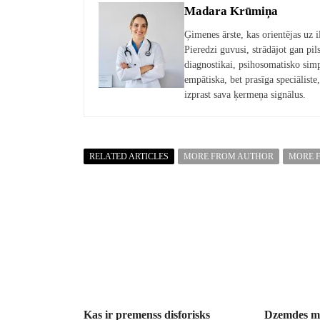
Madara Krūmiņa
Ģimenes ārste, kas orientējas uz i
Pieredzi guvusi, strādājot gan pil
diagnostikai, psihosomatisko sim
empātiska, bet prasīga speciāliste,
izprast sava ķermeņa signālus.
RELATED ARTICLES
MORE FROM AUTHOR
MORE 
Kas ir premenss disforisks
Dzemdes mi