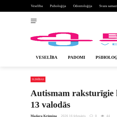
Veselība
Psiholoģija
Odontoloģija
Svara samaz
VESELĪBA
PADOMI
PSIHOLOĢ
SLIMĪBAS
Autismam raksturīgie 
13 valodās
Madara Krūmiņa
2026 16 februāris
0
44