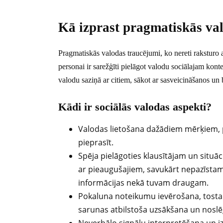
Kā izprast pragmatiskās va
Pragmatiskās valodas traucējumi, ko nereti raksturo a
personai ir sarežģīti pielāgot valodu sociālajam konte
valodu saziņā ar citiem, sākot ar sasveicināšanos un
Kādi ir sociālās valodas aspekti?
Valodas lietošana dažādiem mērķiem, pi
pieprasīt.
Spēja pielāgoties klausītājam un situāc
ar pieaugušajiem, savukārt nepazīstam
informācijas nekā tuvam draugam.
Pokaluna noteikumu ievērošana, tostar
sarunas atbilstoša uzsākšana un nosl