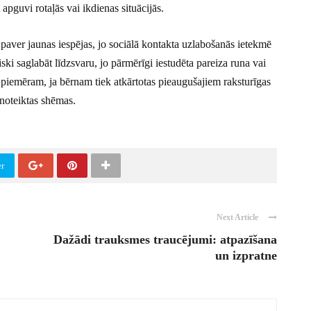
 apguvi rotaļās vai ikdienas situācijās.
 paver jaunas iespējas, jo sociālā kontakta uzlabošanās ietekmē
iski saglabāt līdzsvaru, jo pārmērīgi iestudēta pareiza runa vai
 piemēram, ja bērnam tiek atkārtotas pieaugušajiem raksturīgas
 noteiktas shēmas.
er
Next Article
Dažādi trauksmes traucējumi: atpazīšana
un izpratne