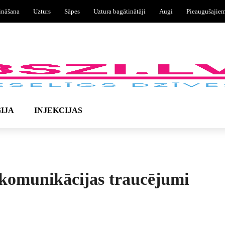
ināšana
Uzturs
Sāpes
Uztura bagātinātāji
Augi
Pieaugušajie
IJA
INJEKCIJAS
komunikācijas traucējumi