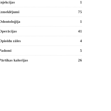
Injekcijas
1
Izmeklējumi
75
Odontoloģija
1
Operācijas
41
Opioīdu zāles
4
Padomi
5
Pārtikas kalorijas
26