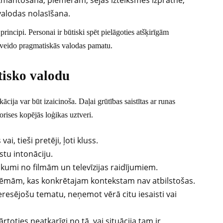
zmantošana, piemēram, sejas izteiksmes izpratne,
alodas nolasīšana.
 principi. Personai ir būtiski spēt pielāgoties atšķirīgām
as veido pragmatiskās valodas pamatu.
isko valodu
ija var būt izaicinoša. Daļai grūtības saistītas ar runas
rises kopējās loģikas uztveri.
i, tieši pretēji, ļoti kluss.
tu intonāciju.
eikumi no filmām un televīzijas raidījumiem.
tēmām, kas konkrētajam kontekstam nav atbilstošas.
nteresējošu tematu, neņemot vērā citu iesaisti vai
rtoties neatkarīgi no tā, vai situācija tam ir