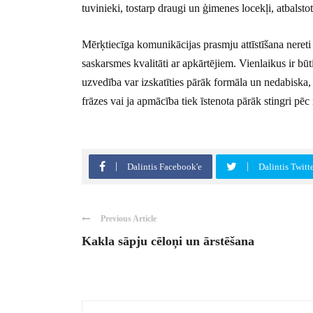
tuvinieki, tostarp draugi un ģimenes locekļi, atbalstot
Mērķtiecīga komunikācijas prasmju attīstīšana nereti
saskarsmes kvalitāti ar apkārtējiem. Vienlaikus ir būt
uzvedība var izskatīties pārāk formāla un nedabiska,
frāzes vai ja apmācība tiek īstenota pārāk stingri pēc
Dalintis Facebook'e
Dalintis Twitt
Previous Article
Kakla sāpju cēloņi un ārstēšana