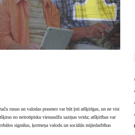
taču runas un valodas prasmes var būt ļoti atšķirīgas, un ne visi
šķiras no neirotipisku vienaudžu saziņas veida; atšķirības var
verbālos signālus, ķermeņa valodu un sociālās mijiedarbības