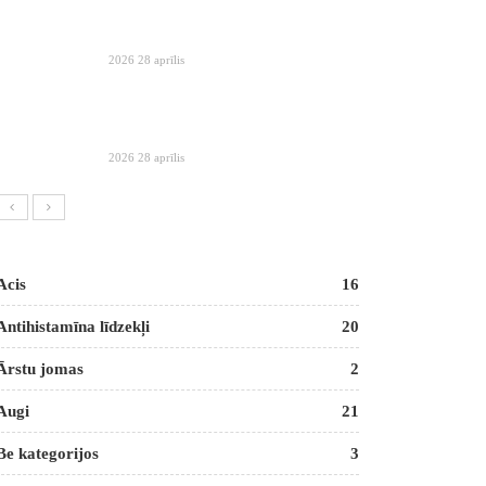
2026 28 aprīlis
2026 28 aprīlis
Acis
16
Antihistamīna līdzekļi
20
Ārstu jomas
2
Augi
21
Be kategorijos
3