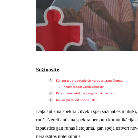
Sužinosite
Kā izprast pragmatiskās valodas traucējumus
Kādi ir sociālās valodas aspekti?
Kā autisms ietekmē pragmatisko valodu
Ko var piedāvāt speciālisti?
Daļa autisma spektra cilvēku spēj sazināties mutiski, 
runā. Nereti autisma spektra personu komunikācija at
izpausties gan runas lietojumā, gan spējā uztvert ne
nerakstītos noteikumus.