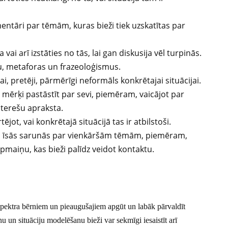
omentāri par tēmām, kuras bieži tiek uzskatītas par
vai arī izstāties no tās, lai gan diskusija vēl turpinās.
, metaforas un frazeoloģismus.
ai, pretēji, pārmērīgi neformāls konkrētajai situācijai.
r mērķi pastāstīt par sevi, piemēram, vaicājot par
nterešu apraksta.
tējot, vai konkrētajā situācijā tas ir atbilstoši.
šķās īsās sarunās par vienkāršām tēmām, piemēram,
apmaiņu, kas bieži palīdz veidot kontaktu.
 spektra bērniem un pieaugušajiem apgūt un labāk pārvaldīt
 un situāciju modelēšanu bieži var sekmīgi iesaistīt arī