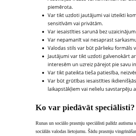
piemērota.
Var tikt uzdoti jautājumi vai izteikti k
sensitīvām vai privātām.
Var iesaistīties sarunā bez uzaicinājuma 
Var nepamanīt vai nesaprast sarkasmu
Valodas stils var būt pārlieku formāls v
Jautājumi var tikt uzdoti galvenokārt a
interesēm un uzreiz pārejot pie savu i
Var tikt pateikta tieša patiesība, neizvēr
Var būt grūtības iesaistīties ikdieni
laikapstākļiem vai nelielu savstarpēju 
Ko var piedāvāt speciālisti?
Runas un sociālo prasmju speciālisti palīdz autisma
sociālās valodas lietojumu. Šādu prasmju vingrināšanu